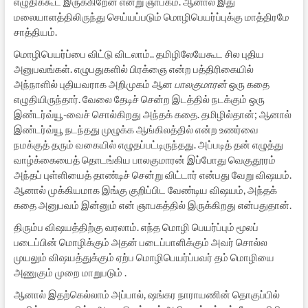
எழுதிக்கூட இருக்கிறேன் என்று ஞாபகம். ஆனால் இது
மலையாளத்திலிருந்து செய்யப்படும் மொழிபெயர்ப்புக்கு மாத்திரமே
சாத்தியம்.
மொழிபெயர்ப்பை விட்டு விடலாம்.. தமிழிலேயேகூட சில புதிய
அனுபவங்கள். எழுபதுகளில் பிரக்ஞை என்ற பத்திரிகையில்
அந்நாளில் புதியவராக அறிமுகம் ஆன
பாலகுமாரன்
ஒரு கதை
எழுதியிருந்தார். வேலை தேடிச் சென்ற இடத்தில் நடக்கும் ஒரு
இண்டர்வ்யூ-வைச் சொல்கிறது அந்தக் கதை. தமிழில்தான்; ஆனால்
இண்டர்வ்யூ நடந்தது முழுக்க ஆங்கிலத்தில் என்ற உணர்வை
நமக்குத் தரும் வகையில் எழுதப்பட்டிருந்தது. அப்படித் தன் எழுத்து
வாழ்க்கையைத் தொடங்கிய பாலகுமாரன் இப்போது வெகுதூரம்
அந்தப் புள்ளியைத் தாண்டிச் சென்று விட்டார் என்பது வேறு விஷயம்.
ஆனால் முக்கியமாக இங்கு குறிப்பிட வேண்டிய விஷயம், அந்தக்
கதை அனுபவம் இன்னும் என் ஞாபகத்தில் இருக்கிறது என்பதுதான்.
திரும்ப விஷயத்திற்கு வரலாம். எந்த மொழி பெயர்ப்பும் மூலப்
படைப்பின் மொழிக்கும் அதன் படைப்பாளிக்கும் அவர் சொல்ல
முயலும் விஷயத்துக்கும் ஏற்ப மொழிபெயர்ப்பவர் தம் மொழியை
அணுகும் முறை மாறுபடும் .
ஆனால் இதற்கெல்லாம் அப்பால், ஷங்கர நாராயணின் தொகுப்பில்