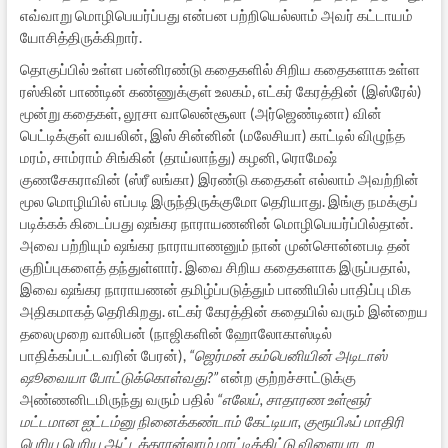
எவ்வாறு மொழிபெயர்ப்பது என்பன பற்றியெல்லாம் அவர் கட்டாயம்
யோசித்திருக்கிறார்.
தொகுப்பில் உள்ள பன்னிரண்டு கதைகளில் சிறிய கதைகளாக உள்ள
ரஸ்கின் பாண்டின் கண்ணுக்குள் உலகம், எட்கர் கேரத்தின் (இஸ்ரேல்)
மூன்று கதைகள், லூசா வாலென்சூலா (அர்ஜெண்டினா) வின்
பெட்டிக்குள் வயலின், இஸ் சின்னின் (மலேசியா) காட்டில் விழுந்த
மரம், சாம்ராம் சிங்கின் (தாய்லாந்து) கழனி, ரொமேஷ்
குணசேகராவின் (ஸ்ரீ லங்கா) இரண்டு கதைகள் எல்லாம் அவற்றின்
மூல மொழியில் எப்படி இருந்திருக்குமோ தெரியாது. இங்கு நமக்குப்
படிக்கக் கிடைப்பது ஷங்கர நாராயணனின் மொழிபெயர்ப்பில்தான்.
அவை பற்றியும் ஷங்கர நாராயாணனும் நான் முன்சொன்னபடி தன்
குறிப்புகளைத் தந்துள்ளார். இவை சிறிய கதைகளாக இருப்பதால்,
இவை ஷங்கர நாராயணன் தமிழ்ப்படுத்தும் பாணியில் பாதிப்பு மிக
அதிகமாகத் தெரிகிறது. எட்கர் கேரத்தின் கதையில் வரும் இன்றைய
தலைமுறை வாலிபன் (நாஜிகளின் ஹோலோகாஸ்டில்
பாதிக்கப்பட்டவரின் பேரன்),
“ஜெர்மன் கம்பெனியின் அடிடாஸ்
ஷூவையா போட்டுக்கொள்வது?”
என்ற குற்றச்சாட்டுக்கு
அண்ணனிடமிருந்து வரும் பதில்
“எலேய், சாதாரண உள்ளூர்
மட்டமான ஐட்டம்னு நினைக்கண்டாம் கேட்டியா, குரூயிஃப் மாதிரி
பெரிய பெரிய ஆட்டக்காரன்லாம் மாட்டிக்கிட்டு விளையாடற