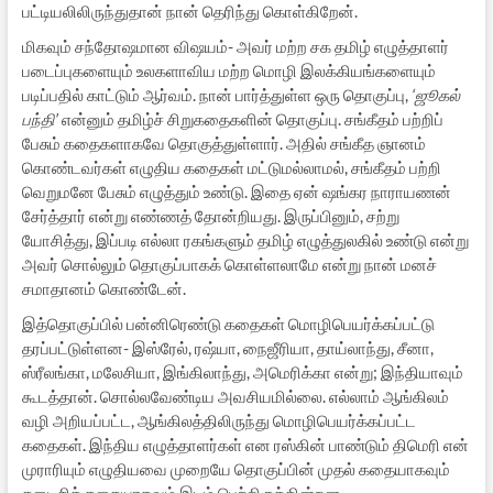
பட்டியலிலிருந்துதான் நான் தெரிந்து கொள்கிறேன்.
மிகவும் சந்தோஷமான விஷயம்- அவர் மற்ற சக தமிழ் எழுத்தாளர்
படைப்புகளையும் உலகளாவிய மற்ற மொழி இலக்கியங்களையும்
படிப்பதில் காட்டும் ஆர்வம். நான் பார்த்துள்ள ஒரு தொகுப்பு,
‘ஜூகல்
பந்தி’
என்னும் தமிழ்ச் சிறுகதைகளின் தொகுப்பு. சங்கீதம் பற்றிப்
பேசும் கதைகளாகவே தொகுத்துள்ளார். அதில் சங்கீத ஞானம்
கொண்டவர்கள் எழுதிய கதைகள் மட்டுமல்லாமல், சங்கீதம் பற்றி
வெறுமனே பேசும் எழுத்தும் உண்டு. இதை ஏன் ஷங்கர நாராயணன்
சேர்த்தார் என்று எண்ணத் தோன்றியது. இருப்பினும், சற்று
யோசித்து, இப்படி எல்லா ரகங்களும் தமிழ் எழுத்துலகில் உண்டு என்று
அவர் சொல்லும் தொகுப்பாகக் கொள்ளலாமே என்று நான் மனச்
சமாதானம் கொண்டேன்.
இத்தொகுப்பில் பன்னிரெண்டு கதைகள் மொழிபெயர்க்கப்பட்டு
தரப்பட்டுள்ளன- இஸ்ரேல், ரஷ்யா, நைஜீரியா, தாய்லாந்து, சீனா,
ஸ்ரீலங்கா, மலேசியா, இங்கிலாந்து, அமெரிக்கா என்று; இந்தியாவும்
கூடத்தான். சொல்லவேண்டிய அவசியமில்லை. எல்லாம் ஆங்கிலம்
வழி அறியப்பட்ட, ஆங்கிலத்திலிருந்து மொழிபெயர்க்கப்பட்ட
கதைகள். இந்திய எழுத்தாளர்கள் என ரஸ்கின் பாண்டும் திமெரி என்
முராரியும் எழுதியவை முறையே தொகுப்பின் முதல் கதையாகவும்
கடைசிக் கதையாகவும் இடம் பெற்றிருக்கின்றன.