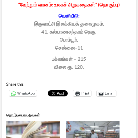
“வேற்றூர் வானம்: உலகச் சிறுகதைகள்” (தொகுப்பு)
வெளியீடு:
இருவாட்சி இலக்கியத் துறைமுகம்,
41, கல்யாணசுந்தரம் தெரு,
பெரம்பூர்,
சென்னை-11
பக்கங்கள் – 215
விலை ரூ. 120.
Share this:
WhatsApp
Print
Email
தொடர்புடைய பதிவுகள்