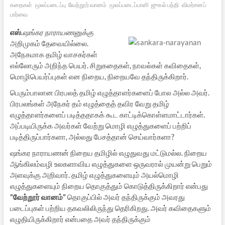
கதைகள்
மூலப்படைப்பு
வேற்றூர் வானம்
மூலப்படைப்பாளி
ஜுகல் பந்தி
விமர்சனப்
பார்வை
எஸ்
.
ஷங்கர நாராயணனுக்கு
அறிமுகம் தேவையில்லை.
அநேகமாக தமிழ் வாசகர்கள்
எல்லோரும் அறிந்த பெயர். சிறுகதைகள், நாவல்கள் கவிதைகள்,
மொழிபெயர்ப்புகள் என நிறைய, நிறையவே தந்திருக்கிறார்.
பெரும்பாலான பிரபலத் தமிழ் எழுத்தாளர்களைப் போல அல்ல அவர்.
பிரபலங்கள் அநேகர் தம் எழுத்தைத் தவிர வேறு தமிழ்
எழுத்தாளர்களைப் படித்ததாகக் கூட காட்டிக்கொள்ளமாட்டார்கள்.
அப்படியிருக்க அவர்கள் வேற்று மொழி எழுத்துகளைப் பற்றிப்
படித்திருப்பார்களா, அல்லது பேசத்தான் செய்வார்களா?
ஷங்கர நாராயணன் நிறைய தமிழில் எழுதுவது மட்டுமல்ல. நிறைய
ஆங்கிலம்வழி உலகளாவிய எழுத்துகளை ஒருவரால் முயன்று பெறும்
அளவுக்கு அறிவார். தமிழ் எழுத்துகளையும் அயல்மொழி
எழுத்துகளையும் நிறைய தொகுத்தும் கொடுத்திருக்கிறார் என்பது
“வேற்றூர் வானம்”
தொகுப்பில் அவர் தந்திருக்கும் அவரது
படைப்புகள் பற்றிய தகவலிலிருந்து தெரிகிறது. அவர் கவிதைகளும்
எழுதியிருக்கிறார் என்பதை அவர் தந்திருக்கும்