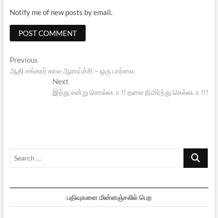
Notify me of new posts by email.
Post
Previous
Previous
post:
ஆதி சங்கரர் கால ஆராய்ச்சி – ஒரு பார்வை
navigation
Next
Next
post:
இந்து என்று சொல்லடா !! தலை நிமிர்ந்து செல்லடா !!!
Search
…
பதிவுகளை மின்னஞ்சலில் பெற