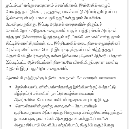
ஐட்டம்டா”
என்று சமாதானம் சொல்கிறான். இஸ்ரேலில் வாழும்
போலந்து நாட்டுக்கார யூதனுக்கு பாலக்காட்டு அய்யர் தமிழ் எப்படி
இவ்வளவு ஸ்பஷ்டமாக வருகிறது? என்று நாம் யோசிக்க
வேண்டிவருகிறது. இப்படி அநேகக் கதைகளில்- திரும்பச்
சொல்கிறேன்- அநேகக் கதைகளில் வரும் பாத்திரங்கள் அவர்கள்
எந்த நாட்டுக்காரராக இருந்தாலும் சரி, ”
லவ்டேகா பால்”
என்று தான்
திட்டிக்கொள்கிறார்கள். வட இந்தியாவில் கடை நிலை சமூகத்தினர்
அடிக்கடி வீசும் வசை மொழி இவர்களுக்கு எப்படிச் சித்தித்தது?
அதன் மேல் இவர்களுக்கு என்ன இவ்வளவு ஆசை? ஆச்சரியம்தான்.
இப்படிப்பட்ட ஆச்சரியங்கள் நிறையவே விரவியிருப்பதான உணர்வு
அதிகம் இருப்பது சிறிய கதைகளில்.
ஆனால் மிகுந்திருக்கும் நீண்ட கதைகள் மிக சுவாரஸ்யமானவை
ஜேம்ஸ் லாஸ்டனின் பள்ளத்தாக்கு
(இங்கிலாந்து) அந்நாட்டு
கீழ்த்தட்டு மக்களின் முரட்டு வாழ்க்கையையும்
அவர்களிடையேயான பாலியல் உறவுகளையும் பற்றியது.
நொபகோவின் மூன்று கனவுகள்
— நோயாளியும்
முதியவருமான அப்பாவுக்கு சிசுரூஷை செய்துகொண்டிருக்கும்
நடாஷா ஒரு நாள் உல்ஃப் அழைத்தான் என்று அப்பாவின்
அனுமதியோடு வெளியே சுற்றப்போய், திரும்பி வரும்போது