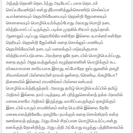
அந்தத் தொனி தொடர்ந்து அடியோட்டமாக தொடரச்
செய்யவேண்டும் என்று தீர்மானித்துக்கொண்டு
செல்லப்பா
ஃபாக்னரையும் ஹெமிங்வேயையும் ஹென்றி ஜேமஸையும்
செகாவையும் மொழிபெயர்க்கும்போது அவரது மொழி நடை
வித்தியாசப் பட்டிருக்கும். படிக்க முதலில் சிரமம் தரும்தான்.
ஆனாலும் படிப்பது
ஹெமிங்வே
என்றோ இல்லை
ஃபாக்னர்
என்றோ
தெரியும். ஹென்றி ஜேம்ஸின் கதை சொல்லும் பாணியும்
ஹெமிங்வேயின் நடையும் மலைக்கும் மடுவுக்குமாக
வித்தியாசப்படுபவை. அவற்றை ஒரே நடையில் மொழிபெயர்ப்பது,
கதை தரும் அனுபவத்துக்கும் எழுத்தாளனின் மொழிக்கும் கூட
விசுவாசமான காரியமாக இராது. எப்போதோ ஐம்பதுகளில்
தகழி
சிவசங்கரன் பிள்ளையின்
நாவல் ஒன்றை, (ரெண்டிடங்கழியோ?
நினைவில் இல்லை)
ராமலிங்கம் பிள்ளை
என்பவர்
மொழிபெயர்த்திருந்தார். அவரது தமிழ் மொழிபெயர்ப்பில் தமிழ்
அதிகம் இல்லை. நாம் படித்தவுடன் புரிந்துகொள்ளத் தக்க அளவில்
மலையாளமே அதிகம் இருந்தது. வாசிப்பவருக்கும் தகழிக்கும்
இடையில் யாரும் ராமலிங்கம் என்ற பெயரில் இல்லை. நேரே
மலையாளத்திலேயே தகழியே நமக்குக் கதை சொல்கிறார் என்ற
உணர்வைத் தந்தது. அது மிகச் சிறப்பான மொழிபெயர்ப்பு என்று
எனக்குத் தோன்றிற்று. அது பற்றி அப்போது எழுத்து பத்திரிகையில்