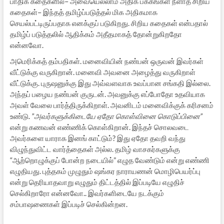
பாதிக் கதைகளில்– அவையெல்லாம் அதிக பக்கங்கள் நீளாத சிறிய
கதைகள்– இந்தத் தமிழ்ப்படுத்தல் மிக அதிகமாக
செயல்பட்டிருப்பதாக எனக்குப் படுகிறது. சிறிய கதைகள் என்பதால்
தமிழ்ப் படுத்தலில் ஆதிக்கம் அதீதமாகத் தோன்றுகிறதோ
என்னவோ.
அமெரிக்கத் தம்பதிகள். மனைவியின் நண்பன் ஒருவன் இவர்கள்
வீட்டுக்கு வருகிறான். மனைவி அவனை அழைத்து வருகிறாள்
வீட்டுக்கு. புருஷனுக்கு இது அவ்வளவாக உவப்பான சங்கதி இல்லை.
அந்தப் பழைய நண்பன் குருடன். அவனுக்கு எப்போதோ உதவியாக
அவள் வேலை பார்த்திருக்கிறாள். அவனிடம் மனைவிக்குக் கரிசனம்
உண்டு.
”அவர்களுக்கிடையே ஏதோ கொள்வினை கொடுப்பினை”
என்று கணவன் எண்ணிக் கொள்கிறான். இந்தச் சொலவடை
அவர்களை யாராக இனங் காட்டும்? இது ஏதோ தவறி வந்து
விழுந்துவிட்ட வார்த்தைகள் அல்ல. தமிழ் வாசகர்களுக்கு
“ஆற்றொழுக்குப் போன்ற நடையில்” எழுத வேண்டும் என்று எண்ணி
எழுதியது. புத்தகம் முழுதும் ஷங்கர நாராயணன் மொழிபெயர்ப்பு
என்று தெரியாதவாறு எழுதும் திட்டத்தில் இப்படியே எழுதிச்
செல்கிறாரோ என்னவோ.. இவர்களிடையே நடக்கும்
சம்பாஷணைகள் இப்படிச் செல்கின்றன.