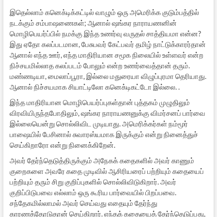
இதெல்லாம் கனெக்டிக்கட்டில் வாழும் ஒரு அமெரிக்க குடும்பத்தில்
நடக்கும் சம்பாஷணைகள்; ஆனால் ஷங்கர நாராயணனின்
மொழிபெயர்ப்பில் நமக்கு இந்த உணர்வு வருதல் சாத்தியமா என்ன?
இது ஏதோ கலப்படமான, பேசுபவர் கேட்பவர் தமிழ் நாட்டுக்காரர்தான்
ஆனால் எந்த ஊர், எந்த மாதிரியான சமூக நிலையில் உள்ளவர் என்ற
நிச்சயமில்லாத கலப்படம் போலும் என்ற உணர்வைத்தான் தரும்.
மண்ணடியா, மைலாப்பூரா, இல்லை மதுரையா விழுப்புரமா தெரியாது.
ஆனால் நிச்சயமாக சியாட்டிலோ கனெக்டிகட்டோ இல்லை. .
இந்த மாதிரியான மொழிபெயர்ப்புகள்தான் புத்தகம் முழுதிலும்
விரவியிருந்தபோதிலும், ஷங்கர நாராயணனுக்கு விமர்சனப் பார்வை
இல்லையென்று சொல்லிவிட முடியாது. அமெரிக்கர்கள் நம்மூர்
பாஷையில் பேசினால் சுவாரஸ்யமாக இருக்கும் என்று நினைத்துச்
செய்கிறாரோ என்று நினைக்கிறேன்.
அவர் தேர்ந்தெடுத்திருக்கும் அநேகக் கதைகளில் அவர் காணும்
குறைகளை அவரே கதை முடிவில் ஆசிரியரைப் பற்றியும் கதையைப்
பற்றியும் தரும் சிறு குறிப்புகளில் சொல்லிவிடுகிறார். அவர்
குறிப்பிடுபவை எல்லாம் ஒரு கூரிய பார்வையில் பிறப்பவை.
சந்தேகமில்லாமல் அவர் செய்வது எதையும் தேர்ந்து
காரணத்தோடுதான் செய்கிறார். எந்தக் கதையைத் தேர்ந்தெடுப்பது,