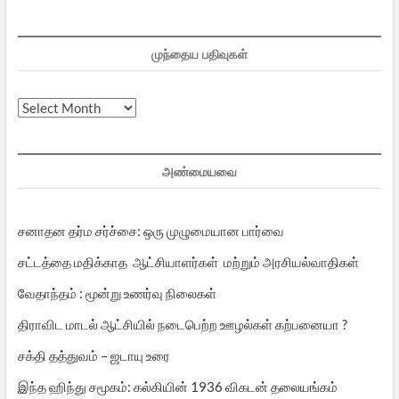
முந்தைய பதிவுகள்
முந்தைய
பதிவுகள்
அண்மையவை
சனாதன தர்ம சர்ச்சை: ஒரு முழுமையான பார்வை
சட்டத்தை மதிக்காத ஆட்சியாளர்கள் மற்றும் அரசியல்வாதிகள்
வேதாந்தம் : மூன்று உணர்வு நிலைகள்
திராவிட மாடல் ஆட்சியில் நடைபெற்ற ஊழல்கள் கற்பனையா ?
சக்தி தத்துவம் – ஜடாயு உரை
இந்த ஹிந்து சமூகம்: கல்கியின் 1936 விகடன் தலையங்கம்