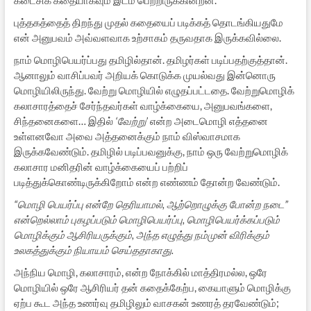
புத்தகத்தைத் திறந்து முதல் கதையைப் படிக்கத் தொடங்கியதுமே
என் அனுபவம் அவ்வளவாக உற்சாகம் தருவதாக இருக்கவில்லை.
நாம் மொழிபெயர்ப்பது தமிழில்தான். தமிழர்கள் படிப்பதற்குத்தான்.
ஆனாலும் வாசிப்பவர் அறியக் கொடுக்க முயல்வது இன்னொரு
மொழியிலிருந்து. வேற்று மொழியில் எழுதப்பட்டதை. வேற்றுமொழிக்
கலாசாரத்தைச் சேர்ந்தவர்கள் வாழ்க்கையை, அனுபவங்களை,
சிந்தனைகளை… இதில்
‘வேற்று’
என்ற அடைமொழி எத்தனை
உள்ளனவோ அவை அத்தனைக்கும் நாம் விஸ்வாசமாக
இருக்கவேண்டும். தமிழில் படிப்பவனுக்கு, நாம் ஒரு வேற்றுமொழிக்
கலாசார மனிதரின் வாழ்க்கையைப் பற்றிப்
படித்துக்கொண்டிருக்கிறோம் என்ற எண்ணம் தோன்ற வேண்டும்.
“மொழி பெயர்ப்பு என்றே தெரியாமல், ஆற்றொழுக்கு போன்ற நடை”
என்றெல்லாம் புகழப்படும் மொழிபெயர்ப்பு, மொழிபெயர்க்கப்படும்
மொழிக்கும் ஆசிரியருக்கும், அந்த எழுத்து நம்முன் விரிக்கும்
உலகத்துக்கும் நியாயம் செய்ததாகாது.
அந்நிய மொழி, கலாசாரம், என்ற நோக்கில் மாத்திரமல்ல, ஒரே
மொழியில் ஒரே ஆசிரியர் தன் கதைக்கேற்ப, கையாளும் மொழிக்கு
ஏற்ப கூட அந்த உணர்வு தமிழிலும் வாசகன் உணரத் தரவேண்டும்;