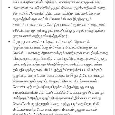
அப்பா கிரனோவின் மரித்த உடலைத்தான் காணமுடிகிறது.
சீனாவின் மா ஃபெங்கின் முதல் வேலை முதல் அதிகாரி கதை
சீனாவின் 70-களின் தீவிரமான கட்டுமானப் பணிக்காலச்
சமுகத்தின் ஒரு காட்சி. பிரசாரம் போல இருந்தாலும்
சுவாரஸ்யமான கதை. கொஞ்ச நாளைக்கு மகனாக வந்தவன்
திமெரி என் முராரி எழுதும் நாவலின் ஒரு பகுதி என்று ஷங்கர
நாராயணன் அறிமுகப்படுத்துகிறார்.
அறுபது வயதைக் கடந்த தம்பதிகள் ஓர் அநாதைக்
குழந்தையை வளர்ப்பதும் பின்னர் அதைப் பிரிவதுமான
மெல்லிய, மனதை நோகவைக்கும் உணர்வுகளை எழுப்பும் கதை
மிக நன்றாக எழுதப்பட்டுள்ள ஒன்று. அந்தக் குழந்தைக்கு ஒரு
நல்ல எதிர்காலத்தைக் கொடுக்கும் வசதியும் மனமும் உள்ள
தம்பதியருக்கு கடைசியில் தத்துக்கொடுக்கப்படவிருக்கும்
குழந்தை என்ற நினைப்பை மனத்தில் இருத்தியே வளர்ப்பது
சிக்கலான ஒன்றுதான். அதுவும் நிறைய நிபந்தனைகள்
கொண்ட ஏற்பாடு. அப்படியிருக்க அந்த அறுபது வயது
தம்பதியினரிடம் தொட்டிலிடப்படும் சிசு எப்படி முதலில் வந்து
சேர்ந்தது? அதற்கு ஏதும் நிபந்தனைகள் இல்லையா என்று
கேள்விகள் எழுந்தாலும் அதை மறந்து படிக்கத் தொடங்கி
விட்டால் மனித நேய உணர்வுகள் மிகவும் நுணுக்கமாகச்
சித்தரிக்கப் பட்டுள்ளதைக் காணலாம்.