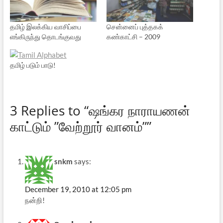
தமிழ் இலக்கிய வாசிப்பை
சென்னைப் புத்தகக்
எங்கிருந்து தொடங்குவது
கண்காட்சி – 2009
தமிழ் படும் பாடு!
3 Replies to “ஷங்கர நாராயணன்
காட்டும் ”வேற்றூர் வானம்””
snkm
says:
December 19, 2010 at 12:05 pm
நன்றி!