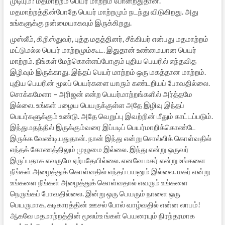
முடியும்? மதமாற்றம் பெயர் மாற்றம் போன்றதுதான்.
மதமாற்றத்தின்போதே பெயர் மாற்றமும் நடந்து விடுகிறது. அது
உங்களுக்கு நன்மையாகவும் இருக்கிறது.
முஸ்லீம், கிறிஸ்துவர், புத்த மதத்தினர், சீக்கியர் என்பது மதமாற்றம்
மட்டுமல்ல பெயர் மாற்றமும்கூட. இதுதான் உண்மையான பெயர்
மாற்றம். நீங்கள் மேற்கொள்ளப்போகும் புதிய பெயரில் எந்தவித
இழிவும் இருக்காது. இந்தப் பெயர் மாற்றம் ஒரு மகத்தான மாற்றம்.
புதிய பெயரின் மூலப் பெயர்களை யாரும் கண்டறியப் போவதில்லை.
சொக்கமேளா – அரிஜன் என்ற பெயர்மாற்றங்களில் அர்த்தமே
இல்லை. உங்கள் பழைய பெயருக்குள்ள அதே இழிவு இந்தப்
பெயர்களுக்கும் உண்டு. அதே வெறுப்பு இவற்றின் மீதும் காட்டப்படும்.
இந்துமதத்தில் இருக்கும்வரை இப்படிப் பெயர்மாறிக்கொண்டே
இருக்க வேண்டியதுதான். நான் இந்து என்று சொல்லிக் கொள்வதில்
எந்தக் கோணத்திலும் முழுமை இல்லை. இந்து என்று ஒருவர்
இருப்பதாக எவருமே ஏற்பதேயில்லை. எனவே மகர் என்று உங்களை
நீங்கள் அழைத்துக் கொள்வதில் எந்தப் பயனும் இல்லை. மகர் என்று
உங்களை நீங்கள் அழைத்துக் கொள்வதால் எவரும் உங்களை
நெருங்கப் போவதில்லை. இன்று ஒரு பெயரும் நாளை ஒரு
பெயருமாக, கடிகாரத்தின் ஊசல் போல் வாழ்வதில் என்ன லாபம்!
ஆகவே மதமாற்றத்தின் மூலம்உ ங்கள் பெயரையும் நிரந்தரமாக