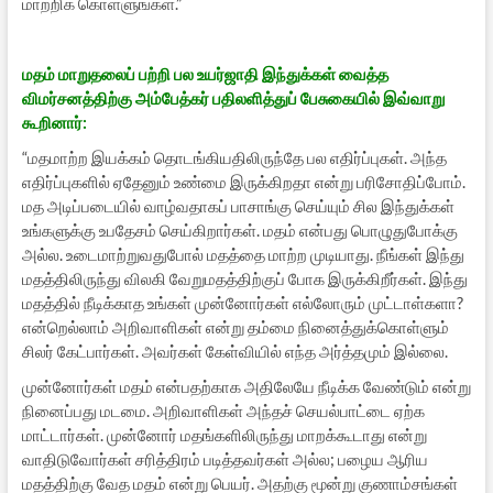
மாற்றிக் கொள்ளுங்கள்.”
மதம் மாறுதலைப் பற்றி பல உயர்ஜாதி இந்துக்கள் வைத்த
விமர்சனத்திற்கு அம்பேத்கர் பதிலளித்துப் பேசுகையில் இவ்வாறு
கூறினார்:
“மதமாற்ற இயக்கம் தொடங்கியதிலிருந்தே பல எதிர்ப்புகள். அந்த
எதிர்ப்புகளில் ஏதேனும் உண்மை இருக்கிறதா என்று பரிசோதிப்போம்.
மத அடிப்படையில் வாழ்வதாகப் பாசாங்கு செய்யும் சில இந்துக்கள்
உங்களுக்கு உபதேசம் செய்கிறார்கள். மதம் என்பது பொழுதுபோக்கு
அல்ல. உடைமாற்றுவதுபோல் மதத்தை மாற்ற முடியாது. நீங்கள் இந்து
மதத்திலிருந்து விலகி வேறுமதத்திற்குப் போக இருக்கிறீர்கள். இந்து
மதத்தில் நீடிக்காத உங்கள் முன்னோர்கள் எல்லோரும் முட்டாள்களா?
என்றெல்லாம் அறிவாளிகள் என்று தம்மை நினைத்துக்கொள்ளும்
சிலர் கேட்பார்கள். அவர்கள் கேள்வியில் எந்த அர்த்தமும் இல்லை.
முன்னோர்கள் மதம் என்பதற்காக அதிலேயே நீடிக்க வேண்டும் என்று
நினைப்பது மடமை. அறிவாளிகள் அந்தச் செயல்பாட்டை ஏற்க
மாட்டார்கள். முன்னோர் மதங்களிலிருந்து மாறக்கூடாது என்று
வாதிடுவோர்கள் சரித்திரம் படித்தவர்கள் அல்ல; பழைய ஆரிய
மதத்திற்கு வேத மதம் என்று பெயர். அதற்கு மூன்று குணாம்சங்கள்