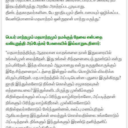
இதயத்திலிருந்து அறவே அகற்றப்படமுடியாது.
தீண்டத்தகாதவர்களிடையே ஜாதியமும் தீண்டாமையும் ஒழிக்கப்பட
வேண்டுமானால் மதமாற்றம் ஒன்றுதான் மாற்று மருந்து.”
பெயர் மாற்றமும் மதமாற்றமும் நமக்குத் தேவை என்பதை
வலியுறுத்தி அம்பேத்கர் பேசுகையில் இவ்வாறுகூறினார்:
“மதமாற்றத்திற்கு ஆதரவான வாதங்களை நான் இதுவரையில்
உங்கள்முன் வைத்தேன். இது உங்கள் சிந்தனையைத் தூண்டும் என்று
நம்புகிறேன். இந்த விவாதம் ஆழமானது என்று கருதுவோருக்கும்
இதே சிந்தனைநாட்டத்தை இன்னும் எளிய மொழியில் விவரிக்க
விரும்புகிறேன். மத மாற்றத்தில் அப்படியென்ன புதுமை இருக்கிறது?
ஜாதி இந்துக்களோடு நீங்கள் கொள்ளும் சமூகஉறவுகள்
எத்தகையவை? இந்துக்களிடமிருந்து முஸ்லீம்களும்
கிறிஸ்தவர்களும் எப்படிப் பிரிந்து வாழ்கிறார்களோ, அப்படித்தான்
நீங்களும் பிரிந்து வாழ்கிறீர்கள். முஸ்லீம்களோடும்
கிறிஸ்தவர்களோடும் சேர்ந்துண்ணல், கலப்பு மணம்புரிதல்
ஆகியவற்றை இந்துக்கள் வைத்துக் கொள்வதில்லை. உங்களோடும்
அப்படித்தான். நீங்களும் இந்துக்களும் இரண்டு தனித்தனிப்
பிரிவுகளாகவே வாழ்கிறீர்கள்.