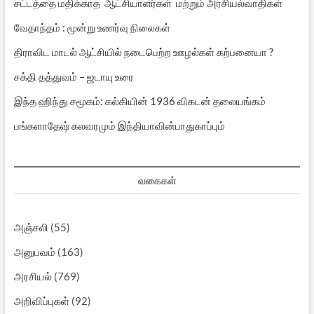
சட்டத்தை மதிக்காத ஆட்சியாளர்கள் மற்றும் அரசியல்வாதிகள்
வேதாந்தம் : மூன்று உணர்வு நிலைகள்
திராவிட மாடல் ஆட்சியில் நடைபெற்ற ஊழல்கள் கற்பனையா ?
சக்தி தத்துவம் – ஜடாயு உரை
இந்த ஹிந்து சமூகம்: கல்கியின் 1936 விகடன் தலையங்கம்
பங்களாதேஷ் கலவரமும் இந்தியாவின்பாதுகாப்பும்
வகைகள்
அஞ்சலி
(55)
அனுபவம்
(163)
அரசியல்
(769)
அறிவிப்புகள்
(92)