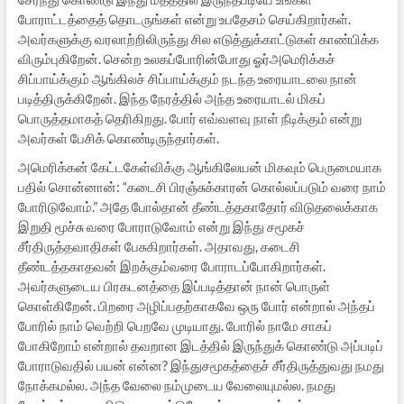
போராட்டத்தைத் தொடருங்கள் என்று உபதேசம் செய்கிறார்கள்.
அவர்களுக்கு வரலாற்றிலிருந்து சில எடுத்துக்காட்டுகள் காண்பிக்க
விரும்புகிறேன். சென்ற உலகப்போரின்போது ஓர்அமெரிக்கச்
சிப்பாய்க்கும் ஆங்கிலச் சிப்பாய்க்கும் நடந்த உரையாடலை நான்
படித்திருக்கிறேன். இந்த நேரத்தில் அந்த உரையாடல் மிகப்
பொருத்தமாகத் தெரிகிறது. போர் எவ்வளவு நாள் நீடிக்கும் என்று
அவர்கள் பேசிக் கொண்டிருந்தார்கள்.
அமெரிக்கன் கேட்டகேள்விக்கு ஆங்கிலேயன் மிகவும் பெருமையாக
பதில் சொன்னான்: “கடைசி பிரஞ்சுக்காரன் கொல்லப்படும் வரை நாம்
போரிடுவோம்.” அதே போல்தான் தீண்டத்தகாதோர் விடுதலைக்காக
இறுதி மூச்சு வரை போராடுவோம் என்று இந்து சமூகச்
சீர்திருத்தவாதிகள் பேசுகிறார்கள். அதாவது, கடைசி
தீண்டத்தகாதவன் இறக்கும்வரை போராடப்போகிறார்கள்.
அவர்களுடைய பிரகடனத்தை இப்படித்தான் நான் பொருள்
கொள்கிறேன். பிறரை அழிப்பதற்காகவே ஒரு போர் என்றால் அந்தப்
போரில் நாம் வெற்றி பெறவே முடியாது. போரில் நாமே சாகப்
போகிறோம் என்றால் தவறான இடத்தில் இருந்துக் கொண்டு அப்படிப்
போராடுவதில் பயன் என்ன? இந்துசமூகத்தைச் சீர்திருத்துவது நமது
நோக்கமல்ல. அந்த வேலை நம்முடைய வேலையுமல்ல. நமது