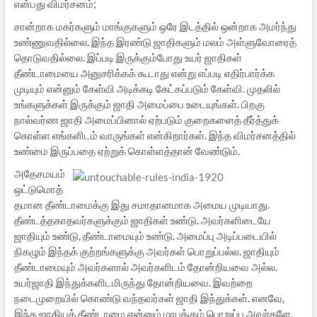
என்பது விமர்சனம்;
சான்றாக மகர்களும் மாங்குகளும் ஒரே இடத்தில் ஒன்றாக அமர்ந்து
உண்ணுவதில்லை. இந்த இரண்டு ஜாதிகளும் மலம் அள்ளுவோரைத்
தொடுவதில்லை. இப்படி இருக்கும்போது உயர் ஜாதிகள்
தீண்டாமையை அனுசரிக்கக் கூடாது என்று எப்படி எதிர்பார்க்க
முடியும் என்னும் கேள்வி அடிக்கடி கேட்கப்படும் கேள்வி. முதலில்
உங்களுக்கள் இருக்கும் ஜாதி அமைப்பை உடையுங்கள். பிறகு
நால்வர்ண ஜாதி அமைப்பினால் ஏற்படும் குறைகளைத் தீர்த்துக்
கொள்ள எங்களிடம் வாருங்கள் என்கிறார்கள். இந்த விமர்சனத்தில்
உண்மை இருப்பதை ஏற்றுக் கொள்ளத்தான் வேண்டும்.
அதேசமயம்
ஒட்டுமொத்
தமான தீண்டாமைக்கு இது சமாதானமாக அமைய முடியாது.
தீண்டத்தகாதவர்களுக்கும் ஜாதிகள் உண்டு. அவர்களிடையே
ஜாதியும் உண்டு, தீண்டாமையும் உண்டு. அமைப்பு அடிப்படையில்
நிகழும் இந்தக் குற்றங்களுக்கு அவர்கள் பொறுப்பல்ல. ஜாதியும்
தீண்டாமையும் அவர்களால் அவர்களிடம் தோன்றியவை அல்ல.
உயர்ஜாதி இந்துக்களிடமிருந்து தோன்றியவை. இவற்றை
நடைமுறையில் கொண்டு வந்தவர்கள் ஜாதி இந்துக்கள். எனவே,
இந்த ஜாதியத் தீண்டாமை என்னும் மரபுக்கும் பொறுப்பு அவர்களே,