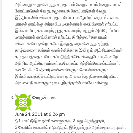
அவ்வாறு கூறுகின்றது. சமுதாயம் வேறு சமயம் வேறு. சமயக்
கோட்பாடுகள் வேறு, சமுதாயக் கோட்பாடுகள் வேறு.
இந்தியாவில் உள்ள சமுதாயமோ, பல ஆயிரம் வருடங்களாக
பாரதத் தாய்க்கு அர்ராபிய பலாத்காரக் கலப்பினால் ஏற்பட்ட
இஸ்லாமியர்களையும், யூதர்களையும், மற்றும் அயிரோப்பிய
பலாத்காரக் கலப்பினால் ஏற்பட்ட கிறித்தவர்களையும்
உள்ளடக்கிய ஒன்றாகவே இருந்து வருகின்றது. ஏற்றத்
தாழ்வுகளை தங்கள் வளர்ச்சிக்காக இன்றும் ஆட்சியாளர்கள்
சமுதாயத்தை உபயோகப்படுத்திக்கொள்வதுபோல, அன்றே
அந்நிய ஆட்சியாளர்கள் உபயோகப்படுத்திக்கொண்டார்கள்.
எனவே அம்பேத்கார் எண்ணங்களும் கொள்கைகளும்
இவ்விஷயத்தில் மட்டுமல்லாது அனைத்து நிலைகளிலுமே ,
அவலை நினைத்து உரலை இடித்தார்போலவே உள்ளது.
சோழன்
says:
June 24, 2011 at 6:26 pm
\\1. மாட்டுஇறைச்சி உண்ணுதல், 2.மது அருந்துதல்,
3.கேளிக்கைகளில் ஈடுபடுதல். இம்மூன்றும் அன்றைய மரபுகள்.