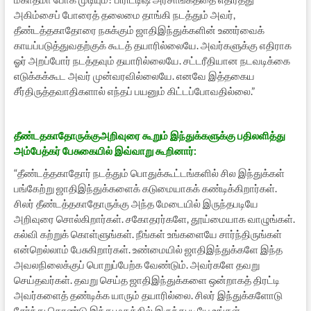
அகிம்சைப் போரைத் தலைமை தாங்கி நடத்தும் அவர்,
தீண்டத்தகாதோரை நசுக்கும் ஜாதிஇந்துக்களின் உணர்வைக்
காயப்படுத்துவதற்குக் கூடத் தயாரில்லையே. அவர்களுக்கு எதிராக
ஓர் அறப்போர் நடத்தவும் தயாரில்லையே. சட்டரீதியான நடவடிக்கை
எடுக்கக்கூட அவர் முன்வரவில்லையே. எனவே இத்தகைய
சீர்திருத்தவாதிகளால் எந்தப் பயனும் கிட்டப்போவதில்லை.”
தீண்டதகாதோருக்குஅறிவுரை கூறும் இந்துக்களுக்கு பதிலளித்து
அம்பேத்கர் பேசுகையில் இவ்வாறு கூறினார்:
“தீண்டத்தகாதோர் நடத்தும் பொதுக்கூட்டங்களில் சில இந்துக்கள்
பங்கேற்று ஜாதிஇந்துக்களைக் கடுமையாகக் கண்டிக்கிறார்கள்.
சிலர் தீண்டத்தகாதோருக்கு அந்த மேடையில் இருந்தபடியே
அறிவுரை சொல்கிறார்கள். சகோதரர்களே, தூய்மையாக வாழுங்கள்.
கல்வி கற்றுக் கொள்ளுங்கள். நீங்கள் உங்களையே சார்ந்திருங்கள்
என்றெல்லாம் பேசுகிறார்கள். உண்மையில் ஜாதிஇந்துக்களே இந்த
அவலநிலைக்குப் பொறுப்பேற்க வேண்டும். அவர்களே தவறு
செய்தவர்கள். தவறு செய்த ஜாதிஇந்துக்களை ஒன்றாகத் திரட்டி
அவர்களைத் தண்டிக்க யாரும் தயாரில்லை. சிலர் இந்துக்களோடு
சேர்ந்து கொண்டு இந்து மதத்தில் இருந்தபடியே உங்கள்