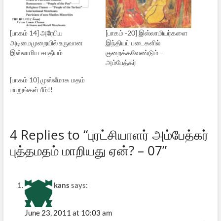
[பாகம் 14] அரேபிய
[பாகம் -20] இஸ்லாமியர்களை
அடிமைமுறையில் உருவான
இந்தியப் படைகளில்
இஸ்லாமிய சாதீயம்
குறைக்கவேண்டும் –
அம்பேத்கர்
[பாகம் 10] முஸ்லீமாக மதம்
மாறுங்கள் பீம்!!
4 Replies to “புரட்சியாளர் அம்பேத்கர்
புத்தமதம் மாறியது ஏன்? – 07”
kans
says:
June 23, 2011 at 10:03 am