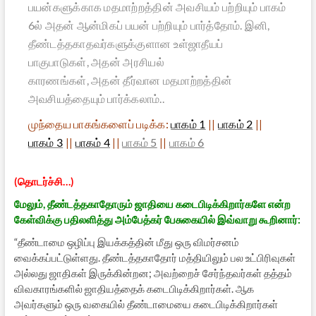
பயன்களுக்காக மதமாற்றத்தின் அவசியம் பற்றியும் பாகம்
6ல் அதன் ஆன்மிகப் பயன் பற்றியும் பார்த்தோம். இனி,
தீண்டத்தகாதவர்களுக்குளான உள்ஜாதீயப்
பாகுபாடுகள், அதன் அரசியல்
காரணங்கள், அதன் தீர்வான மதமாற்றத்தின்
அவசியத்தையும் பார்க்கலாம்..
முந்தைய பாகங்களைப் படிக்க:
பாகம் 1
|
|
பாகம் 2
|
|
பாகம் 3
|
|
பாகம் 4
||
பாகம் 5
||
பாகம் 6
(தொடர்ச்சி…)
மேலும், தீண்டத்தகாதோரும் ஜாதியை கடைபிடிக்கிறார்களே என்ற
கேள்விக்கு பதிலளித்து அம்பேத்கர் பேசுகையில் இவ்வாறு கூறினார்:
“தீண்டாமை ஒழிப்பு இயக்கத்தின் மீது ஒரு விமர்சனம்
வைக்கப்பட்டுள்ளது. தீண்டத்தகாதோர் மத்தியிலும் பல உட்பிரிவுகள்
அல்லது ஜாதிகள் இருக்கின்றன; அவற்றைச் சேர்ந்தவர்கள் தத்தம்
விவகாரங்களில் ஜாதியத்தைக் கடைபிடிக்கிறார்கள். ஆக
அவர்களும் ஒரு வகையில் தீண்டாமையை கடைபிடிக்கிறார்கள்