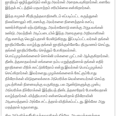
ஜாதியும் ஒழிந்துவிடும் என்று அவர்கள் அறைகூவுகிறார்கள். எனவே
இந்தக் கட்டத்தில் மதமாற்றம் சரியில்லை என்கிறார்கள்.
இந்த சமூகச் சீர்திருத்தவாதிகளிடம் எப்படிப்பட்ட கருத்துகள்
நிலவினாலும் சரி, எனக்கு அவர்களை நினைத்தால் கசப்பு
உணர்ச்சிதான் ஏற்படுகிறது. அவர்களோடு எனக்கு அநுபவங்கள்
உண்டு. அவற்றின் அடிப்படையில் இந்த அரைகுறை அறிவாளிகள்
மீது எனக்கு வெறுப்புதான் மேலிடுகிறது. இப்படிப்பட்டவர்கள் தங்கள்
ஜாதியிலேயே வாழ்ந்து தங்கள் ஜாதிக்குள்ளேயே திருமணம் செய்து,
தங்கள் ஜாதியிலேயே செத்தும் போகிறவர்கள்.
பொய்முழக்கங்களைச் சொல்லி மக்களை முட்டாள் ஆக்குகிறார்கள்.
தீண்டத்தகாதவர்கள் எங்களை நம்ப மறுத்ததினால் தங்கள் எதிர்
ஜாதிகளை மீறிக் காட்டுகிறோம் என்று இவர்கள் பொய்முழக்கம்
செய்கிறார்கள். இவர்களது முழக்கங்களைக் கேட்கும்போது
நீக்ரோக்கள் விடுதலைக்காக அமெரிக்க வெள்ளையர்கள் செய்த
முயற்சிகள் நினைவுக்கு வருகிறது. பல ஆண்டுகளுக்கு முன்பு
அமெரிக்க நீக்ரோக்கள் இந்தியத் தீண்டத்தகாதோர் போலவேதான்
வாழ்ந்தார்கள். வித்தியாசம் என்னவென்றால் நீக்ரோவின்
அடிமைத்தனம் அங்கே சட்டத்தால் விதிக்கப்பட்டது. இங்கோ அது
மதத்தால் உருவானது.
சில அமெரிக்கசீர்திருத்தவாதிகள் நீக்ரோ. அடிமைத்தனத்தை