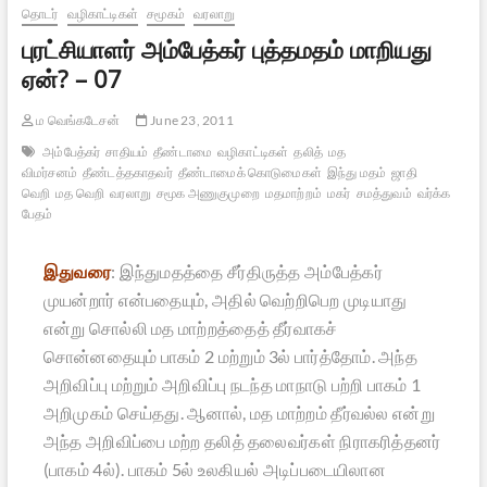
தொடர்
வழிகாட்டிகள்
சமூகம்
வரலாறு
புரட்சியாளர் அம்பேத்கர் புத்தமதம் மாறியது
ஏன்? – 07
ம வெங்கடேசன்
June 23, 2011
அம்பேத்கர்
சாதியம்
தீண்டாமை
வழிகாட்டிகள்
தலித்
மத
விமர்சனம்
தீண்டத்தகாதவர்
தீண்டாமைக் கொடுமைகள்
இந்து மதம்
ஜாதி
வெறி
மத வெறி
வரலாறு
சமூக அணுகுமுறை
மதமாற்றம்
மகர்
சமத்துவம்
வர்க்க
பேதம்
இதுவரை
: இந்துமதத்தை சீர்திருத்த அம்பேத்கர்
முயன்றார் என்பதையும், அதில் வெற்றிபெற முடியாது
என்று சொல்லி மத மாற்றத்தைத் தீர்வாகச்
சொன்னதையும் பாகம் 2 மற்றும் 3ல் பார்த்தோம். அந்த
அறிவிப்பு மற்றும் அறிவிப்பு நடந்த மாநாடு பற்றி பாகம் 1
அறிமுகம் செய்தது. ஆனால், மத மாற்றம் தீர்வல்ல என்று
அந்த அறிவிப்பை மற்ற தலித் தலைவர்கள் நிராகரித்தனர்
(பாகம் 4ல்). பாகம் 5ல் உலகியல் அடிப்படையிலான