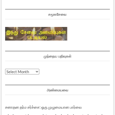
சமூகசேவை
முந்தைய பதிவுகள்
முந்தைய
பதிவுகள்
அண்மையவை
சனாதன தர்ம சர்ச்சை: ஒரு முழுமையான பார்வை