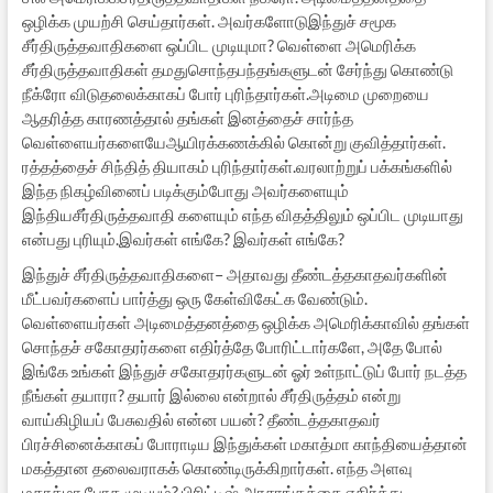
ஒழிக்க முயற்சி செய்தார்கள். அவர்களோடுஇந்துச் சமூக
சீர்திருத்தவாதிகளை ஒப்பிட முடியுமா? வெள்ளை அமெரிக்க
சீர்திருத்தவாதிகள் தமதுசொந்தபந்தங்களுடன் சேர்ந்து கொண்டு
நீக்ரோ விடுதலைக்காகப் போர் புரிந்தார்கள்.அடிமை முறையை
ஆதரித்த காரணத்தால் தங்கள் இனத்தைச் சார்ந்த
வெள்ளையர்களையேஆயிரக்கணக்கில் கொன்று குவித்தார்கள்.
ரத்தத்தைச் சிந்தித் தியாகம் புரிந்தார்கள்.வரலாற்றுப் பக்கங்களில்
இந்த நிகழ்வினைப் படிக்கும்போது அவர்களையும்
இந்தியசீர்திருத்தவாதி களையும் எந்த விதத்திலும் ஒப்பிட முடியாது
என்பது புரியும்.இவர்கள் எங்கே? இவர்கள் எங்கே?
இந்துச் சீர்திருத்தவாதிகளை– அதாவது தீண்டத்தகாதவர்களின்
மீட்பவர்களைப் பார்த்து ஒரு கேள்விகேட்க வேண்டும்.
வெள்ளையர்கள் அடிமைத்தனத்தை ஒழிக்க அமெரிக்காவில் தங்கள்
சொந்தச் சகோதரர்களை எதிர்த்தே போரிட்டார்களே, அதே போல்
இங்கே உங்கள் இந்துச் சகோதரர்களுடன் ஓர் உள்நாட்டுப் போர் நடத்த
நீங்கள் தயாரா? தயார் இல்லை என்றால் சீர்திருத்தம் என்று
வாய்கிழியப் பேசுவதில் என்ன பயன்? தீண்டத்தகாதவர்
பிரச்சினைக்காகப் போராடிய இந்துக்கள் மகாத்மா காந்தியைத்தான்
மகத்தான தலைவராகக் கொண்டிருக்கிறார்கள். எந்த அளவு
மகாத்மா போக முடியும்? பிரிட்டிஷ் அரசாங்கத்தை எதிர்த்து