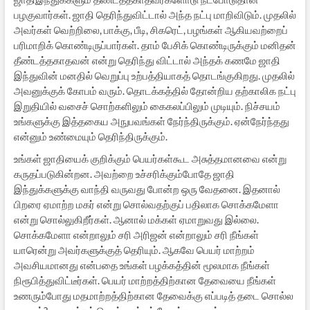
பழகுவார்கள். ஜாதி தெரிந்துவிட்டால் அந்த நட்பு மாறிவிடும். முதலில்
அவர்கள் வெற்றிலை, பாக்கு, பீடி, சிகரெட், பழங்கள் ஆகியவற்றைப்
பரிமாறிக் கொண்டிருப்பார்கள். தாம் பேசிக் கொண்டிருக்கும் மனிதன்
தீண்டத்தகாதவன் என்று தெரிந்து விட்டால் அந்தக் கணமே ஜாதி
இந்துவின் மனதில் வெறுப்பு உற்பத்தியாகத் தொடங்குகிறது. முதலில்
அவனுக்குக் கோபம் வரும். தொடக்கத்தில் தோன்றிய தற்காலிக நட்பு
இறுதியில் வசைச் சொற்களிலும் கைகலப்பிலும் முடியும். நிச்சயம்
உங்களுக்கு இத்தகைய அநுபவங்கள் நேர்ந்திருக்கும். ஏன்நேர்ந்தது
என்னும் உண்மையும் தெரிந்திருக்கும்.
உங்கள் ஜாதியைக் குறிக்கும் பெயர்கள்கூட அசுத்தமானவை என்று
கருதப்படுகின்றன. அவற்றை உச்சரிக்கும்போதே ஜாதி
இந்துக்களுக்கு வாந்தி வருவது போன்ற ஒரு வேதனை. இதனால்
பிறரை ஏமாற்ற மகர் என்று சொல்வதற்குப் பதிலாக சொக்கமேளா
என்று சொல்லுகிறீர்கள். ஆனால் மக்கள் ஏமாறுவது இல்லை.
சொக்கமேளா என்றாலும் சரி அரிஜன் என்றாலும் சரி நீங்கள்
யாரென்று அவர்களுக்குத் தெரியும். ஆகவே பெயர் மாற்றம்
அவசியமானது என்பதை உங்கள் பழக்கத்தின் மூலமாக நீங்கள்
நிரூபித்துவிட்டீர்கள். பெயர் மாற்றத்திற்கான தேவையை நீங்கள்
உணரும்போது மதமாற்றத்திற்கான தேவைக்கு எப்படித் தடை சொல்ல