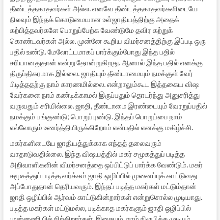
தீண்டத்தகாதவர்கள் அல்ல. எனவே தீண்டத்தகாதவர்களிடையே
நிலவும் இந்தக் கொடுமையான உள்ஜாதியத்திற்கு அதைக்
கற்பித்தவர்களே பொறுப்பேற்க வேண்டுமே தவிர கற்றுக்
கொண்டவர்கள் அல்ல. முன்னே கூறிய விமர்சனத்திற்கு இப்படி ஒரு
பதில் உண்டு. மேலோட்டமாகப் பார்க்கும்போது இந்த பதில்
சரியானதுதான் என்று தோன்றுகிறது. ஆனால் இந்த பதில் எனக்கு
திருப்திகரமாக இல்லை. ஜாதியும் தீண்டாமையும் நமக்குள் வேர்
பிடித்ததற்கு நாம் காரணமில்லை. என்றாலும்கூட இத்தகைய விஷ
வேர்களை நாம் கண்டிக்காமல் இருப்பதும் தொடர்ந்து அனுசரித்து
வருவதும் சரியில்லை. ஜாதி, தீண்டாமை இரண்டையும் வேரறுப்பதில்
நமக்கும் பங்குண்டு; பொறுப்புண்டு. இந்தப் பொறுப்பை நாம்
எல்லோரும் உணர்த்தியிருக்கிறோம் என்பதில் எனக்கு மகிழ்ச்சி.
மகர்களிடையே ஜாதியத்துக்காக எந்தத் தலைவரும்
வாதாடுவதில்லை. இந்த விஷயத்தில் மகர் சமூகத்துப் படித்த
அறிவாளிகளின் விமர்சனத்தை ஒப்பிட்டுப் பார்க்க வேண்டும். மகர்
சமூகத்துப் படித்த வர்க்கம் ஜாதி ஒழிப்பில் முனைப்புக் காட்டுவது
அப்போதுதான் தெரியவரும். இந்தப் படித்த மகர்கள் மட்டும்தான்
ஜாதி ஒழிப்பில் ஆர்வம் காட்டுகின்றார்கள் என்றுசொல்ல முடியாது.
படித்த மகர்கள் மட்டுமல்ல, படிக்காத மகர்களும் ஜாதி ஒழிப்பில்
முன்னணியில் நிற்கிறார்கள். இதையும், நாம் நிரூபிக்க முடியும்.