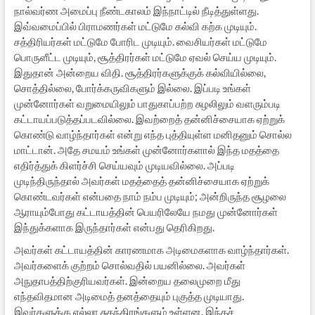
நால்வர்ண அமைப்பு நீண்டகாலம் இந்நாட்டில் நீடித்துள்ளது.
இவ்வமைப்பில் பிராமணர்கள் மட்டுமே கல்வி கற்க முடியும்.
சத்திரியர்கள் மட்டுமே போரிட முடியும். வைசியர்கள் மட்டுமே
பொருளீட்ட முடியும், சூத்திரர்கள் மட்டுமே ஏவல் செய்ய முடியும்.
இதுதான் அன்றைய விதி. சூத்திரர்களுக்குக் கல்வியில்லை,
சொத்தில்லை, போர்க்கருவிகளும் இல்லை. இப்படி உங்கள்
முன்னோர்கள் வறுமையிலும் பாதுகாப்பற்ற சுழலிலும் வளரும்படி
கட்டாயப்படுத்தப்படவில்லை. இவற்றைத் தன்னிச்சையாக ஏற்றுக்
கொண்டு வாழ்ந்தார்கள் என்று எந்த புத்தியுள்ள மனிதனும் சொல்ல
மாட்டான். அதே சமயம் உங்கள் முன்னோர்களால் இந்த மதத்தை
எதிர்த்துக் கிளர்ச்சி செய்யவும் முடியவில்லை. அப்படி
முடிந்திருந்தால் அவர்கள் மதத்தைத் தன்னிச்சையாக ஏற்றுக்
கொண்டவர்கள் என்பதை நாம் நம்ப முடியும்; அன்றிருந்த சூழலை
ஆராயும்போது கட்டாயத்தின் பெயரிலேயே நமது முன்னோர்கள்
இந்துக்களாக இருந்தார்கள் என்பது தெரிகிறது.
அவர்கள் கட்டாயத்தின் காரணமாக அடிமைகளாக வாழ்ந்தார்கள்.
அவர்களைக் குற்றம் சொல்வதில் பயனில்லை. அவர்கள்
அநுதாபத்திற்குரியவர்கள். இன்றைய தலைமுறை மீது
எந்தவிதமான அடிமைத் தனத்தையும் புகுத்த முடியாது.
இவர்களுக்கு எல்லா சுதந்திரங்களும் உள்ளன. இந்தச்