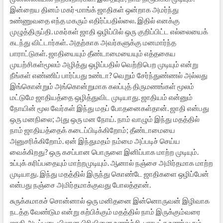
இன்றைய தினம் மகர்-மாங்க் ஜாதிகள் ஒன்றாக அமர்ந்து
உண்ணுவதை எந்த மகரும் எதிர்ப்பதில்லை. இதில் எனக்கு
முழுத்திருப்தி. மகர்கள் ஜாதி ஒழிப்பில் ஒரு குறிப்பிட்ட எல்லையைக்
கடந்து விட்டார்கள். அதற்காக அவர்களுக்கு மனமார்ந்த
பாராட்டுகள். ஜாதியையும் தீண்டாமையையும் எத்தகைய
முயற்சிகள்மூலம் அழித்து ஒழிப்பதில் வெற்றிபெற முடியும் என்று
நீங்கள் எண்ணிப் பார்ப்பது உண்டா? வெறும் சேர்ந்துண்ணல் அல்லது
இங்கொன்றும் அங்கொன்றுமாக கலப்புத் திருமணங்கள் மூலம்
மட்டுமே ஜாதியத்தை ஒழித்துவிட முடியாது. ஜாதியம் என்னும்
நோயின் மூல வேர்கள் இந்து மதப் போதனைகள்தான். ஜாதி என்பது
ஒரு மனநிலை; அது ஒரு மன நோய். நாம் வாழும் இந்து மதத்தில்
நாம் ஜாதியத்தைக் கடைப்பிடிக்கிறோம்; தீண்டாமையை
அனுசரிக்கிறோம். ஏன் இந்துமதம் நம்மை அப்படிச் செய்ய
வைக்கிறது? ஒரு கசப்பான பொருளை இனிப்பாக மாற்ற முடியும்.
உப்புக் கரிப்பதையும் மாற்றமுடியும். ஆனால் நஞ்சை அமிர்தமாக மாற்ற
முடியாது. இந்து மதத்தில் இருந்து கொண்டே ஜாதிகளை ஒழிப்பேன்
என்பது நஞ்சை அமிர்தமாக்குவது போலத்தான்.
சுருக்கமாகச் சொன்னால் ஒரு மனிதனை இன்னொருவன் இழிவாக
நடத்த வேண்டும என்று கற்பிக்கும் மதத்தில் நாம் இருக்கும்வரை
ஜாதி அடிப்படையிலான பிரிவினை உணர்ச்சி, பாரபட்ச உணர்வு நம்