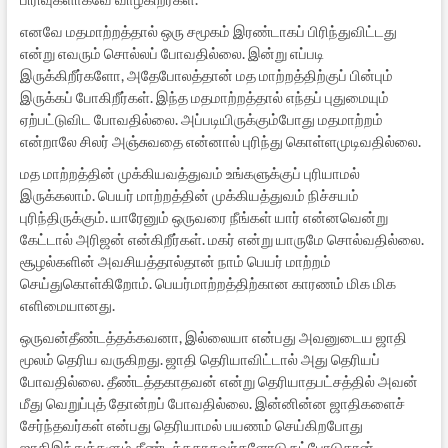
எனவே மதமாற்றத்தால் ஒரு சமூகம் இரண்டாகப் பிரிந்துவிட்டது
என்று எவரும் சொல்லப் போவதில்லை. இன்று எப்படி
இருக்கிறீர்களோ, அதேபோலத்தான் மத மாற்றத்திற்குப் பின்பும்
இருக்கப் போகிறீர்கள். இந்த மதமாற்றத்தால் எந்தப் புதுமையும்
ஏற்பட்டுவிட போவதில்லை. அப்படியிருக்கும்போது மதமாற்றம்
என்றாலே சிலர் அஞ்சுவதை என்னால் புரிந்து கொள்ளமுடிவதில்லை.
மத மாற்றத்தின் முக்கியவத்துவம் உங்களுக்குப் புரியாமல்
இருக்கலாம். பெயர் மாற்றத்தின் முக்கியத்துவம் நிச்சயம்
புரிந்திருக்கும். யாரேனும் ஒருவரை நீங்கள் யார் என்னவென்று
கேட்டால் அரிஜன் என்கிறீர்கள். மகர் என்று யாருமே சொல்வதில்லை.
சூழல்களின் அவசியத்தால்தான் நாம் பெயர் மாற்றம்
செய்துகொள்கிறோம். பெயர்மாற்றத்திற்கான காரணம் மிக மிக
எளிமையானது.
ஒருவன்தீண்டத்தக்கவனா, இல்லையா என்பது அவனுடைய ஜாதி
மூலம் தெரிய வருகிறது. ஜாதி தெரியாவிட்டால் அது தெரியப்
போவதில்லை. தீண்டத்தகாதவன் என்று தெரியாதபட்சத்தில் அவன்
மீது வெறுப்புத் தோன்றப் போவதில்லை. இன்னின்ன ஜாதிகளைச்
சேர்ந்தவர்கள் என்பது தெரியாமல் பயணம் செய்கிறபோது
ஜாதிஇந்துக்களும் தீண்டத்தகாதவர்களோடு நட்போடுதான்