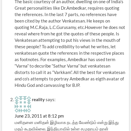
The basic courtesy of an author, dwelling on one of India’s
Great personalities like Dr.Ambedkar, requires quoting
the references. In the last 7 parts, no references have
been cited by the author Venkatesan. He keeps on
quoting M.C.Raja, L.C.Gurusamy, etc.However he does not
reveal where from he got the quotes of these people. Is
Venkatesan attempting to put his views in the mouth of
these people? To add credibility to what he writes, let
venkatesan quote the references in the respective places
as footnotes. For examples, Ambedkar has used term
“Varna” to decsribe “Sathur Varna” but venkatesan
distorts to call it as “Varkkam”. All the best for venkatesan
and co’s attempts to portray Ambedkar as eigth avatar of
Hindu God and canvassing for BJP.
reality
says:
June 23, 2011 at 8:12 pm
மனிதனை மனிதன் இழிவாக நடத்த வேண்டும் என்று இந்து
மதம் கூறவில்லை. இந்தியாவில் உள்ள சமுதாயம் தான்