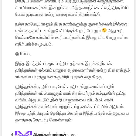
இந்திய மக்கள் பல்லாயிரம் பேர் இப்படித்தான் வாழ்ந்தார்கள்.
சில பிராமணர்கள் இன்றும்கூட அந்த வாழ்க்கைக்குத் திரும்பிப்
போக முடியாதா என்று கனவு காண்கிறார்கள்.\\
நல்ல காமெடி. நானும் தி க காரர்களுக்கு குறைந்தவன் இல்லை
என்பதை காட்ட என்று பேசியிருக்கிறார் போலும்
அது சரி,
மெக்காலே கல்வியில் ஊரியவர்களிடம் இதை விட வேறு என்ன
எதிர் பார்க்க முடியும்.
@ Kans,
இந்த இடத்தில் பாஜாக பற்றி எதற்காக இழுக்கிறீர்கள்.
ஹிந்துக்கள் எல்லாம் பாஜாக ஆதரவாளர்கள் என்று நினைக்கும்
உங்களை பார்த்து எனக்கு சிரிப்பு தான் வருகிறது.
ஹிந்துக்கள் குறிப்பாக, மேல் சாதி என்று சொல்லப்படும்
ஹிந்துக்கள் எப்பொழுதும் காங்கிரஸ் மற்றும் கம்யூனிஸ் ஒட்டு
வங்கி. அது மட்டும் இன்றி பாஜாகாவை விட மேல் சாதி
ஹிந்துக்கள் காங்கிரஸ் மற்றும் கம்யூனிஸ் கட்சியில் அதிகம்.
இதை பற்றி மேலும் தெரிந்து கொள்ள இந்திய தேர்தல் ஆனைய
தளத்தை தொடர்பு கொள்ளவும்.
ஆலந்தூர் மள்ளன்
says: