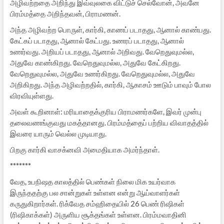
அழிவற்றதை அறிந்து இவ்வுலகை விட்டுச் செல்வோன், அவனே
பிரம்மத்தை அறிந்தவன், பிராமணன்.
அந்த அழிவற்ற பொருள், கார்கி, காணப் படாதது, ஆனால் காண்பது.
கேட்கப் படாதது, ஆனால் கேட்பது. உணரப் படாதது, ஆனால்
உணர்வது. அறியப் படாதது, ஆனால் அறிவது. வேறெதுவுமல்ல,
அதுவே காண்கிறது. வேறெதுவுமல்ல, அதுவே கேட்கிறது.
வேறெதுவுமல்ல, அதுவே உணர்கிறது. வேறெதுவுமல்ல, அதுவே
அறிகிறது. அந்த அழிவற்றதில், கார்கி, ஆகாசம் ஊடும் பாவும் போல
விரவியுள்ளது.
அவள் கூறினாள்: மரியாதைக்குரிய பிராமணர்களே, இவர் முன்பு
தலைவணங்குவது மகத்தானது. பிரம்மத்தைப் பற்றிய விவாதத்தில்
இவரை யாரும் வெல்ல முடியாது.
பிறகு கார்கி வாசக்னவி அமைதியாக அமர்ந்தாள்.
*******
வேத, உபநிஷத காலத்தில் பெண்கள் நிலை மிக உயர்வாக
இருந்ததற்கு பல சான்றுகள் உள்ளன என்று ஆய்வாளர்கள்
கருதுகிறார்கள். ரிக்வேத சம்ஹிதையில் 26 பெண் ரிஷிகள்
(ரிஷிகாக்கள்) அருளிய சூக்தங்கள் உள்ளன. பிரம்மவாதினி