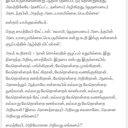
இப்பொருள்களினின்று ஆத்மா (தனிப்பட்டு) தோன்றுகிறது,
அவற்றிலேயே (தனிப்பட்ட தன்மை) அழிகிறது. (ஒருமையை)
அடைந்தபின், அதற்கு அடையாளமில்லை, பெயரில்லை’
என்றார் யாக்ஞவல்கியர்.
பிறகு மைத்ரேயி கேட்டாள்: ‘சுவாமி, (ஒருமையை) அடைந்தபின்
அடையாளமுமில்லை, பெயருமில்லை என்று கூறி இங்கு என்னைக்
குழப்பத்தில் ஆழ்த்தி விட்டீர்கள்’.
அவர் கூறினார் – ‘நான் சொல்வதில் குழப்பம் ஏதுமில்லை. இது
நிறைந்த அறிவு, மைத்ரேயி. இருமை என்பது இருக்கையில்,
வேறொன்றைப் பார்க்கிறான், வேறொன்றை முகர்கிறான்,
வேறொன்றைக் கேட்கிறான், வேறொன்றை வணங்குகிறான்,
வேறொன்றை உணர்கிறான், வேறொன்றை அறிகிறான். ஆனால்,
அனைத்தும் ஆத்மாவே என்கையில் எவ்வாறு வேறொன்றை
நுகர்வான், எவ்வாறு வேறொன்றைக் காண்பான், எவ்வாறு
வேறொன்றைக் கேட்பான், எவ்வாறு வேறொன்றை வணங்குவான்,
எவ்வாறு வேறொன்றை உணர்வான், எவ்வாறு வேறொன்றை
அறிவான்? இவை அனைத்தையும் அறிவது எவனாலோ, அவனை
அறிவது எங்ஙனம்?
மைத்ரேயி, அறிவோனை அறிவது எங்ஙனம்?’