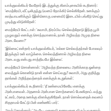
யாக்ஞவல்கியர் வேறோர் இடத்துக்கு கிளம்புகையில் கூறினார்:
‘மைத்ரேயி, வீட்டிலிருந்து (வனம் நோக்கி) செல்கிறேன். உனக்கும்
காத்யாயனிக்கும் (இன்னொரு மனைவி) இடையில் பங்கீடு செய்து
முடித்து விடுகிறேன்’.
மைத்ரேயி கேட்டாள்: ‘சுவாமி, நிரம்பிய செல்வத்தோடு இந்த பூமி
முழுவதும் எனக்கு சொந்தமானால், நான் அழிவற்ற அமுத நிலை
அடைவேனா?’
‘இல்லை,’ என்றார் யாக்ஞவல்கியர், ‘எல்லா செல்வந்தர்கள் போலவும்
இருக்கும் உன் வாழ்க்கை. செல்வத்தினால் அழிவற்ற நிலை
அடைவது என்பது சாத்தியமே இல்லை’.
மைத்ரேயி சொன்னாள்: ‘அழிவற்ற நிலையை அளிக்காத ஒன்றை
வைத்துக் கொண்டு நான் என்ன செய்வது? சுவாமி, அது குறித்து
தாங்கள் அறிந்தவற்றைக் எனக்குக் கூறுங்கள்’.
யாக்ஞவல்கியர் கூறினார்: ‘நீ உண்மையிலேயே எனக்கு
அன்பானவள். அதனால் அன்பான சொற்களைப் பேசுகிறாய். வந்து
உட்கார், அதை உனக்கு விளக்குகிறேன். நான் சொல்வதைக் கவனம்
சிதறாமல் கேட்டு பின் எண்ணிப் பார்’.
அவர் சொன்னார்: ‘அடியே, மனைவி கணவனை விரும்புவதனால்