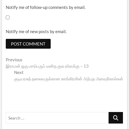
Notify me of follow-up comments by email.
Notify me of new posts by email.
Post
Previous
Previous
post:
இராமன் ஒரு மாபெரும் மனித குல விளக்கு – 13
navigation
Next
Next
post:
குடியரசுத் தலைவருக்கான காங்கிரசின் அற்புத அளவுகோல்கள்
Search
…