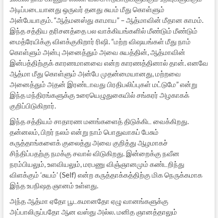
அடிப்படையானது ஒருவர் தனது சுயம் மீது கொள்ளும்
அன்பேயாகும். “ஆத்மனஸ்து காமாய” – ஆத்மாவின் மீதான காமம்.
இந்த சத்திய தரிசனத்தை பல வாக்கியங்களில் மீண்டும் மீண்டும்
மைத்ரேயிக்கு விளக்குகிறார் ரிஷி. “மற்ற விஷயங்கள் மீது நாம்
கொள்ளும் அன்பு அனைத்தும் அவை சுயத்தின், ஆத்மாவின்
இன்பத்திற்குக் காரணமானவை என்ற காரணத்தினால் தான். எனவே
ஆத்மா மீது கொள்ளும் அன்பே முதன்மையானது, மற்றவை
அனைத்தும் அதன் இரண்டாவது பிரதிபலிப்புகள் மட்டுமே” என்று
இந்த மந்திரங்களுக்கு உரையெழுதுகையில் சங்கரர் அழகாகக்
குறிப்பிடுகிறார்.
இந்த சத்தியம் சாதாரண மனங்களைத் திடுக்கிட வைக்கிறது.
தன்னலம், பிறர் நலம் என்று நாம் பொதுவாகப் பேசும்
கருத்தாங்களைக் குலைத்து அவை குறித்து ஆழமாகச்
சிந்திப்பதற்கு நமக்கு சவால் விடுகிறது. இன்றைக்கு நவீன
நரம்பியலும், உளவியலும், மரபணு விஞ்ஞானமும் கண்டறிந்து
விளக்கும் ‘சுயம்’ (Self) என்ற கருத்தாக்கத்திற்கு மிக நெருக்கமாக
இந்த உபநிஷத ஞானம் உள்ளது.
அந்த ஆத்மா ஏதோ பூடகமானதோ ஏழு வானங்களுக்கு
அப்பாலிருப்பதோ ஆன வஸ்து அல்ல. மனித ஞானத்தாலும்