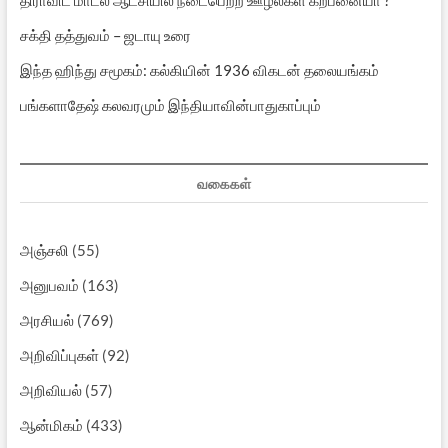
திராவிட மாடல் ஆட்சியில் நடைபெற்ற ஊழல்கள் கற்பனையா ?
சக்தி தத்துவம் – ஜடாயு உரை
இந்த ஹிந்து சமூகம்: கல்கியின் 1936 விகடன் தலையங்கம்
பங்களாதேஷ் கலவரமும் இந்தியாவின்பாதுகாப்பும்
வகைகள்
அஞ்சலி
(55)
அனுபவம்
(163)
அரசியல்
(769)
அறிவிப்புகள்
(92)
அறிவியல்
(57)
ஆன்மிகம்
(433)