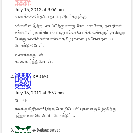
July 16, 2012 at 8:06 pm
வணக்கத்திற்குரிய ஜடாயு அவர்களுக்கு,
உங்களின் இந்த படைப்பிற்கு எனது கோடான கோடி நன்றிகள்.
உங்களின் முயற்சியால் நமது எல்லா பொக்கிஷங்களும் தமிழுறு
பெற்று உலகில் உள்ள எல்லா தமிழர்களையும் சென்றடைய
வேண்டுகிறேன்.
வணக்கத்துடன்,
க. வ. கார்த்திகேயன்.
RV
says:
July 16, 2012 at 9:57 pm
ஜடாயு,
கலக்குகிறீர்கள்! இந்த மொழிபெயர்ப்புகளை தமிழ்ஹிந்து
புத்தகமாக வெளியிட வேண்டும்…
அத்விகா
says: