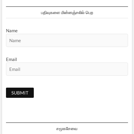
பதிவுகளை மின்னஞ்சலில் பெற
Name
Email
சமூகசேவை