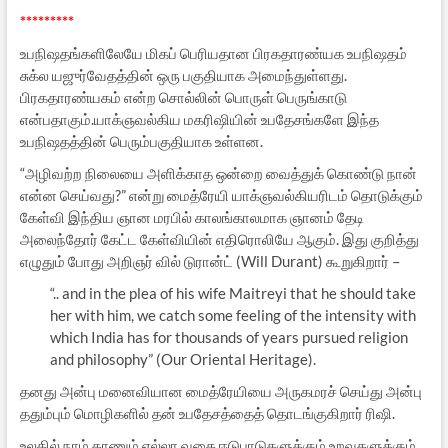
*********
உபநிஷதங்களிலேயே மிகப் பெரியதான பிரகதாரண்யக உபநிஷதம்
சுக்ல யஜுர்வேதத்தின் ஒரு பகுதியாக அமைந்துள்ளது.
பிரகதாரண்யகம் என்ற சொல்லின் பொருள் பெருங்காடு
என்பதாகும்.யாக்ஞவல்கிய மகரிஷியின் உபதேசங்களே இந்த
உபநிஷதத்தின் பெரும்பகுதியாக உள்ளன.
“அழிவற்ற நிலையை அளிக்காத ஒன்றை வைத்துக் கொண்டு நான்
என்ன செய்வது?” என்று மைத்ரேயி யாக்ஞவல்கியரிடம் தொடுக்கும்
கேள்வி இந்திய ஞான மரபில் காலங்காலமாக ஞானம் தேடி
அலைந்தோர் கேட்ட கேள்வியின் எதிரொலியே ஆகும். இது குறித்து
எழுதும் போது அறிஞர் வில் டுரான்ட் (Will Durant) கூறுகிறார் –
“.. and in the plea of his wife Maitreyi that he should take
her with him, we catch some feeling of the intensity with
which India has for thousands of years pursued religion
and philosophy” (Our Oriental Heritage).
தனது அன்பு மனைவியான மைத்ரேயியை அருகமரச் செய்து அன்பு
ததும்பும் மொழிகளில் தன் உபதேசத்தைத் தொடங்குகிறார் ரிஷி.
உலகில் நாம் காணும் எல்லா வகை ஈடுபாடுகளுக்கும் உறவுகளுக்கும்