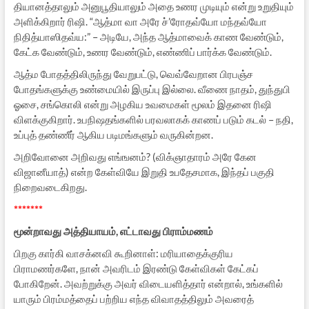
தியானத்தாலும் அனுபூதியாலும் அதை உணர முடியும் என்று உறுதியும்
அளிக்கிறார் ரிஷி. “ஆத்மா வா அரே ச்’ரோதவ்யோ மந்தவ்யோ
நிதித்யாஸிதவ்ய:” – அடியே, அந்த ஆத்மாவைக் காண வேண்டும்,
கேட்க வேண்டும், உணர வேண்டும், எண்ணிப் பார்க்க வேண்டும்.
ஆத்ம போதத்திலிருந்து வேறுபட்டு, வெவ்வேறான பிரபஞ்ச
போதங்களுக்கு உண்மையில் இருப்பு இல்லை. வீணை நாதம், துந்துபி
ஓசை, சங்கொலி என்று அழகிய உவமைகள் மூலம் இதனை ரிஷி
விளக்குகிறார். உபநிஷதங்களில் பரவலாகக் காணப் படும் கடல் – நதி,
உப்புத் தண்ணீர் ஆகிய படிமங்களும் வருகின்றன.
அறிவோனை அறிவது எங்ஙனம்? (விக்ஞாதாரம் அரே கேன
விஜானீயாத்) என்ற கேள்வியே இறுதி உபதேசமாக, இந்தப் பகுதி
நிறைவடைகிறது.
*******
மூன்றாவது அத்தியாயம், எட்டாவது பிராம்மணம்
பிறகு கார்கி வாசக்னவி கூறினாள்: மரியாதைக்குரிய
பிராமணர்களே, நான் அவரிடம் இரண்டு கேள்விகள் கேட்கப்
போகிறேன். அவற்றுக்கு அவர் விடையளித்தார் என்றால், உங்களில்
யாரும் பிரம்மத்தைப் பற்றிய எந்த விவாதத்திலும் அவரைத்