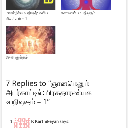
மாண்டூக்ய உபநிஷத்: எளிய
ஈசாவாஸ்ய உபநிஷதம்
விளக்கம் – 1
தேவி சூக்தம்
7 Replies to “ஞானமெனும்
அடர்காட்டில்: பிரகதாரண்யக
உபநிஷதம் – 1”
K Karthikeyan
says: