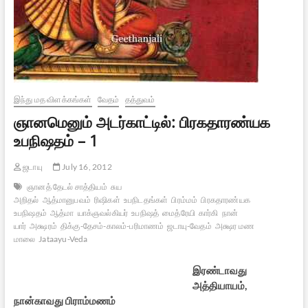
இந்து மத விளக்கங்கள்
வேதம்
தத்துவம்
ஞானமெனும் அடர்காட்டில்: பிரகதாரண்யக
உபநிஷதம் – 1
ஜடாயு
July 16, 2012
ஞானத் தேடல் சாத்தியம்
சுய
அறிதல்
ஆத்மானுபவம்
ரிஷிகள்
உபநிடதங்கள்
பிரம்மம்
பிரகதாரண்யக
உபநிஷதம்
ஆத்மா
யாக்ஞவல்கியர்
உபநிஷத்
மைத்ரேயி
கார்கி
நான்
யார்
அக்ஷரம்
திக்கு-தேசம்-காலம்-பரிமாணம்
ஜடாயு-வேதம்
அக்ஷர மண
மாலை
Jataayu-Veda
இரண்டாவது
அத்தியாயம்,
நான்காவது பிராம்மணம்