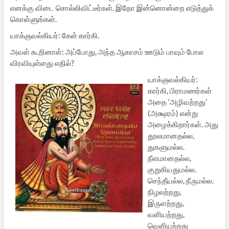
எனக்கு விடை சொல்லிவிட்டீர்கள். இதோ இன்னொன்றை எடுத்துக்
கொள்ளுங்கள்.
யாக்ஞவல்கியர்: கேள் கார்கி.
அவள் கூறினாள்: அப்போது, அந்த ஆகாசம் ஊடும் பாவும் போல
விரவியுள்ளது எதில்?
யாக்ஞவல்கியர்:
கார்கி, பிராமணர்கள்
அதை ‘அழிவற்றது’
(அக்ஷரம்) என்று
அழைக்கிறார்கள். அது
தூலமானதல்ல,
துகளுமல்ல.
நீளமானதல்ல,
குறுகியதுமல்ல.
செந்தீயல்ல, நீருமல்ல.
நிழலற்றது,
இருளற்றது,
வளியற்றது,
வெளியற்றது