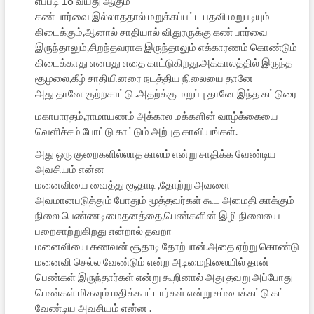
எப்படி 16 வயது ஆகும்
கண் பார்வை இல்லாததால் மறுக்கப்பட்ட பதவி மறுபடியும்
கிடைக்கும்,ஆனால் சாதியால் விதுரருக்கு கண் பார்வை
இருந்தாலும்,சிறந்தவராக இருந்தாலும் எக்காரணம் கொண்டும்
கிடைக்காது எனபது எதை காட்டுகிறது.அக்காலத்தில் இருந்த
சூழலை,கீழ் சாதியினரை நடத்திய நிலையை தானே
அது தானே குற்றசாட்டு .அதற்க்கு மறுப்பு தானே இந்த கட்டுரை
மகாபாரதம்,ராமாயணம் அக்கால மக்களின் வாழ்க்கையை
வெளிச்சம் போட்டு காட்டும் அற்புத காவியங்கள்.
அது ஒரு குறைகளில்லாத காலம் என்று சாதிக்க வேண்டிய
அவசியம் என்ன
மனைவியை வைத்து சூதாடி ,தோற்று அவளை
அவமானபடுத்தும் போதும் மூத்தவர்கள் கூட அமைதி காக்கும்
நிலை பெண்ணடிமைதனத்தை,பெண்களின் இழி நிலையை
பறைசாற்றுகிறது என்றால் தவறா
மனைவியை கணவன் சூதாடி தோற்பான்.அதை ஏற்று கொண்டு
மனைவி செல்ல வேண்டும் என்ற அடிமைநிலையில் தான்
பெண்கள் இருந்தார்கள் என்று கூறினால் அது தவறு அப்போது
பெண்கள் மிகவும் மதிக்கபட்டார்கள் என்று சப்பைக்கட்டு கட்ட
வேண்டிய அவசியம் என்ன .