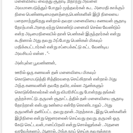
மனைவியை வைத்து சூதாடி ,தோற்று அவளை
அவமானபடுத்தும் போதும் மூத்தவர்கள் கூட அமைதி காக்கும்
நிலை பெண்ணடிமைதனத்தை,பெண்களின் இழி நிலையை
பறைசாற்றுகிறது என்றால் தவறா மனைவியை கணவன் சூதாடி
தோற்பான்.அதை ஏற்று கொண்டு மனைவி செல்ல வேண்டும்
என்ற அடிமைநிலையில் தான் பெண்கள் இருந்தார்கள் என்று
கூறினால் அது தவறு அப்போது பெண்கள் மிகவும்
மதிக்கபட்டார்கள் என்று சப்பைக்கட்டு கட்ட வேண்டிய
அவசியம் என்ன . “-
அன்புள்ள பூவண்ணன்,
ஊரில் ஒரு கணவன் தன் மனைவியை மிகவும்
கொடுமைபடுத்தி சித்திரவதை செய்கிறான் என்றால் அது
அந்த கணவனின் தவறே தவிர, எல்லா ஆண்களும்
கொடுங்கோலர்கள் என்று விமரிசிப்பது போன்றது தங்கள்
குற்றச்சாட்டு. தருமன் சூதாட்டத்தில் தன் மனைவியை சூதாடி
தோற்றான் என்பது உண்மை என்றே கொண்டாலும் , அது
தருமனின் தனிப்பட்ட தவறு தான். அதற்காக , இது பெண்களின்
இழிநிலை என்று ஜெனரலைஸ் செய்வது தவறு. தருமன் ஒரு
கேடு கெட்டவன், ஈனப்பிறவி என்று சொல்லுங்கள் . அதனை
வரவேற்கலாம். ஆனால், அந்த நாய் செய்த தவறுக்காக