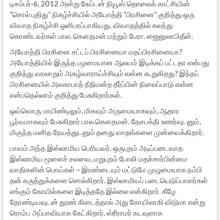
டிசம்பர்-6, 2012 அன்று கேப்டன் நியூஸ் தொலைக் காட்சியின்
“சொல் புதிது” நிகழ்ச்சியில் அயோத்தி “பிரசினை” குறித்து ஒரு
விவாத நிகழ்ச்சி ஒளிபரப்பாகியது. விவாதத்தில் கலந்து
கொண்டவர்கள் பால. கௌதமன் மற்றும் பேரா. ஜைனுலாபிதீன்.
அயோத்தி பிரசினை சட்டப் பிரசினையா மதப்பிரசினையா?
அயோத்தியில் இருந்த பழமையான ஆலயம் இடிக்கப் பட்டதா என்பது
குறித்து வரலாறும் அகழ்வாராய்ச்சியும் என்ன கூறுகிறது? இந்தப்
பிரசினையில் அலகாபாத் நீதிமன்ற தீர்ப்பின் நிலைப்பாடு என்ன
என்பதெல்லாம் குறித்து பேசுகிறார்கள்.
ஒவ்வொரு பாயிண்டிலும், மிகவும் அருமையாகவும், ஆதார
பூர்வமாகவும் பேசுகிறார் பால.கௌதமன். தேசபக்தி உணர்வுடனும்,
மிகுந்த மனித நேயத்துடனும் தனது வாதங்களை முன்வைக்கிறார்.
பாவம் அந்த இஸ்லாமிய பெரியவர். ஒருபுறம் அடிப்படைவாத
இஸ்லாமிய மூளைச் சலவை, மறுபுறம் போலி மதச்சார்பின்மை
வாதிகளின் பொய்கள் – இரண்டையும் மட்டுமே முழுமையாக நம்பி
தன் கருத்துக்களை சொல்கிறார். இஸ்லாமியப் படையெடுப்பாளர்கள்
எங்கும் கோயில்களை இடித்ததே இல்லை என்கிறார். கீழே
தோண்டியவுடன் தூண் கிடைத்தால் அது கோயிலாகி விடுமா என்று
ரொம்ப அப்பாவியாக கேட்கிறார். ஸ்ரீராமர் கடவுளாக