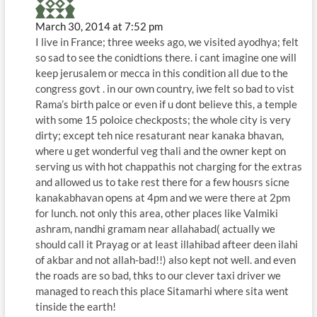
March 30, 2014 at 7:52 pm
I live in France; three weeks ago, we visited ayodhya; felt
so sad to see the conidtions there. i cant imagine one will
keep jerusalem or mecca in this condition all due to the
congress govt . in our own country, iwe felt so bad to vist
Rama’s birth palce or even if u dont believe this, a temple
with some 15 poloice checkposts; the whole city is very
dirty; except teh nice resaturant near kanaka bhavan,
where u get wonderful veg thali and the owner kept on
serving us with hot chappathis not charging for the extras
and allowed us to take rest there for a few housrs sicne
kanakabhavan opens at 4pm and we were there at 2pm
for lunch. not only this area, other places like Valmiki
ashram, nandhi gramam near allahabad( actually we
should call it Prayag or at least illahibad afteer deen ilahi
of akbar and not allah-bad!!) also kept not well. and even
the roads are so bad, thks to our clever taxi driver we
managed to reach this place Sitamarhi where sita went
tinside the earth!