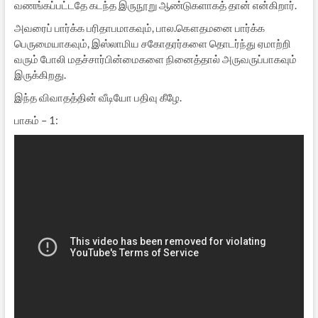
வணங்கப்பட்டதே கடந்த இருநூறு ஆண்டுகளாகத் தான் என்கிறார்.
அவரைப் பார்க்க பரிதாபமாகவும், பால.கௌதமனை பார்க்க
பெருமையாகவும், இஸ்லாமிய சகோதரர்களை தொடர்ந்து ஏமாற்றி
வரும் போலி மதச்சார்பின்மைகளை நினைத்தால் அருவருப்பாகவும்
இருக்கிறது.
இந்த விவாதத்தின் வீடியோ பதிவு கீழே.
பாகம் – 1: