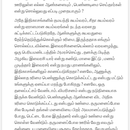
ஊரிலுள்ள எல்லா ஆண்களையும் , பெண்ணடிமை செய்தார்கள்
என்று சொல்லுவது எப்படி முறையாகும் ?
அதே இதிகாசங்களில் தமயந்தி சுயம்வரம், சீதா சுயம்வரம்
என்று ஏராளமான சுயம்வரங்கள் நடந்த வரலாறு
சுட்டிக்காட்டப்படுகிறதே. ஆண்களுக்கு சுயவதுவை
தேர்ந்தெடுத்துக்கொள்ளும் உரிமை, இருந்ததாக எங்கும்
சொல்லப்படவில்லை. இளவரசிகளையெல்லாம் வரவழைத்து,
ஒரு பெரியமண்டபத்தில் அமரச்செய்து , தனக்கு பிடித்த
அழகிய இளவரசி யார் என்று கண்டு, மாலை இட்டு , மணம்
முடித்தார் இளவரசர் என்று நமது புராணங்களிலும்,
இதிகாசங்களிலும் காணப்படுகிறதா? எனவே, ஆணுக்கு
இல்லாத உரிமை பெண்ணுக்கு கொடுக்கப்பட்டது என்பது மட்டும்
உங்களுக்கு ஏனய்யா மறந்து போகிறது ? எனவே, ஒரு
தலைப்பட்சம் வேண்டாம். விமரிசனம் என்பது நடுநிலையாக
இருக்க வேண்டும். பெண்களுக்கு ஆண்களை விட அதிக
உரிமை கொடுக்கப்பட்டது என்பதும் உண்மை. தருமனைப்போல
சில பேடிகள் தங்கள் மனைவியை பிறர் அவமானப்படுத்தும்
போது, பெட்டை போல இருந்தனர் என்பதும் உண்மை என்று
கொள்ள வேண்டும். தருமனைப்போல ஊரில் வேறு எவரும்
தன்னுடைய மனைவியை சூதாடி தோற்றதாக , வேறு எங்கும்