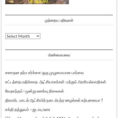
முந்தைய பதிவுகள்
முந்தைய
பதிவுகள்
அண்மையவை
சனாதன தர்ம சர்ச்சை: ஒரு முழுமையான பார்வை
சட்டத்தை மதிக்காத ஆட்சியாளர்கள் மற்றும் அரசியல்வாதிகள்
வேதாந்தம் : மூன்று உணர்வு நிலைகள்
திராவிட மாடல் ஆட்சியில் நடைபெற்ற ஊழல்கள் கற்பனையா ?
சக்தி தத்துவம் – ஜடாயு உரை