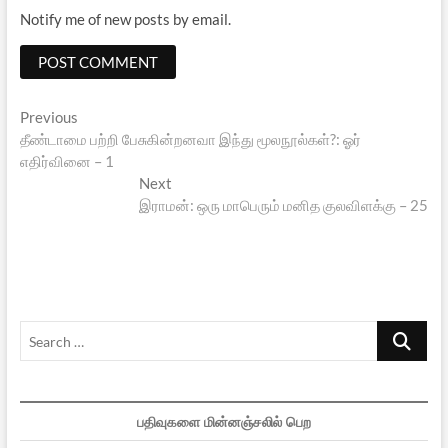
Notify me of new posts by email.
Post
Previous
Previous
post:
தீண்டாமை பற்றி பேசுகின்றனவா இந்து மூலநூல்கள்?: ஓர்
navigation
எதிர்வினை – 1
Next
Next
post:
இராமன்: ஒரு மாபெரும் மனித குலவிளக்கு – 25
Search
…
பதிவுகளை மின்னஞ்சலில் பெற