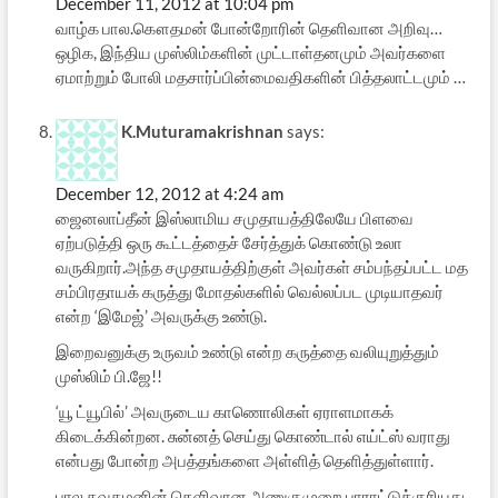
December 11, 2012 at 10:04 pm
வாழ்க பால.கௌதமன் போன்றோரின் தெளிவான அறிவு…
ஒழிக, இந்திய முஸ்லிம்களின் முட்டாள்தனமும் அவர்களை
ஏமாற்றும் போலி மதசார்ப்பின்மைவதிகளின் பித்தலாட்டமும் …
K.Muturamakrishnan
says:
December 12, 2012 at 4:24 am
ஜைனலாப்தீன் இஸ்லாமிய சமுதாயத்திலேயே பிளவை
ஏற்படுத்தி ஒரு கூட்டத்தைச் சேர்த்துக் கொண்டு உலா
வருகிறார்.அந்த சமுதாயத்திற்குள் அவர்கள் சம்பந்தப்பட்ட மத
சம்பிரதாயக் கருத்து மோதல்களில் வெல்லப்பட முடியாதவர்
என்ற ‘இமேஜ்’ அவருக்கு உண்டு.
இறைவனுக்கு உருவம் உண்டு என்ற கருத்தை வலியுறுத்தும்
முஸ்லிம் பி.ஜே!!
‘யூ ட்யூபில்’ அவருடைய காணொலிகள் ஏராளமாகக்
கிடைக்கின்றன. சுன்னத் செய்து கொண்டால் எய்ட்ஸ் வராது
என்பது போன்ற அபத்தங்களை அள்ளித் தெளித்துள்ளார்.
பால கவுதமனின் தெளிவான அணுகுமுறை பாராட்டுக்குரியது.