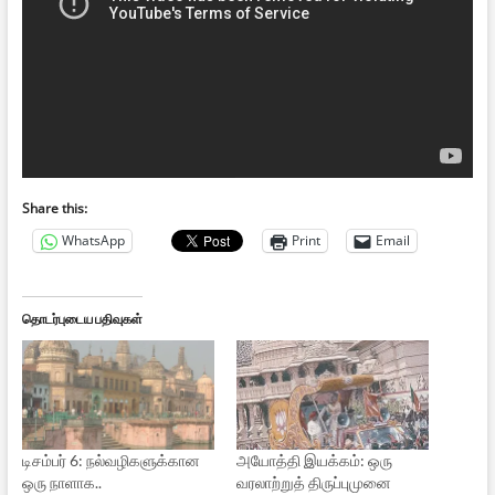
Share this:
WhatsApp
Print
Email
தொடர்புடைய பதிவுகள்
டிசம்பர் 6: நல்வழிகளுக்கான
அயோத்தி இயக்கம்: ஒரு
ஒரு நாளாக..
வரலாற்றுத் திருப்புமுனை