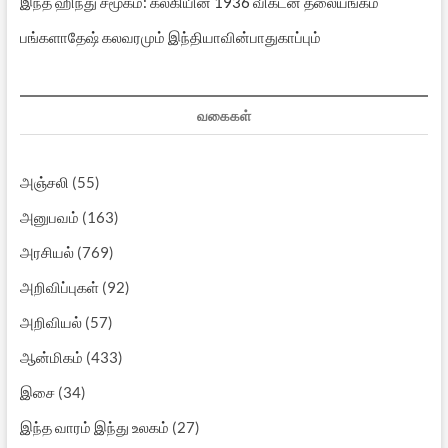
இந்த ஹிந்து சமூகம்: கல்கியின் 1936 விகடன் தலையங்கம்
பங்களாதேஷ் கலவரமும் இந்தியாவின்பாதுகாப்பும்
வகைகள்
அஞ்சலி
(55)
அனுபவம்
(163)
அரசியல்
(769)
அறிவிப்புகள்
(92)
அறிவியல்
(57)
ஆன்மிகம்
(433)
இசை
(34)
இந்த வாரம் இந்து உலகம்
(27)