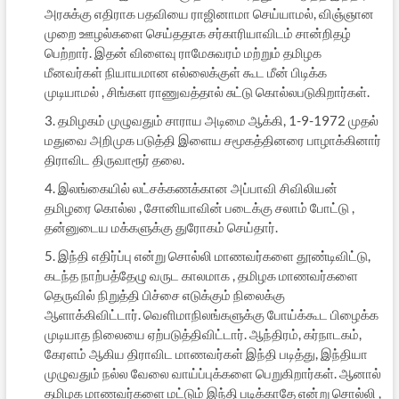
அரசுக்கு எதிராக பதவியை ராஜினாமா செய்யாமல், விஞ்ஞான
முறை ஊழல்களை செய்ததாக சர்காரியாவிடம் சான்றிதழ்
பெற்றார். இதன் விளைவு ராமேசுவரம் மற்றும் தமிழக
மீனவர்கள் நியாயமான எல்லைக்குள் கூட மீன் பிடிக்க
முடியாமல் , சிங்கள ராணுவத்தால் சுட்டு கொல்லபடுகிறார்கள்.
3. தமிழகம் முழுவதும் சாராய அடிமை ஆக்கி, 1-9-1972 முதல்
மதுவை அறிமுக படுத்தி இளைய சமூகத்தினரை பாழாக்கினார்
திராவிட திருவாரூர் தலை.
4. இலங்கையில் லட்சக்கணக்கான அப்பாவி சிவிலியன்
தமிழரை கொல்ல , சோனியாவின் படைக்கு சலாம் போட்டு ,
தன்னுடைய மக்களுக்கு துரோகம் செய்தார்.
5. இந்தி எதிர்ப்பு என்று சொல்லி மாணவர்களை தூண்டிவிட்டு,
கடந்த நாற்பத்தேழு வருட காலமாக , தமிழக மாணவர்களை
தெருவில் நிறுத்தி பிச்சை எடுக்கும் நிலைக்கு
ஆளாக்கிவிட்டார். வெளிமாநிலங்களுக்கு போய்க்கூட பிழைக்க
முடியாத நிலையை ஏற்படுத்திவிட்டார். ஆந்திரம், கர்நாடகம்,
கேரளம் ஆகிய திராவிட மாணவர்கள் இந்தி படித்து, இந்தியா
முழுவதும் நல்ல வேலை வாய்ப்புக்களை பெறுகிறார்கள். ஆனால்
தமிழக மாணவர்களை மட்டும் இந்தி படிக்காதே என்று சொல்லி ,