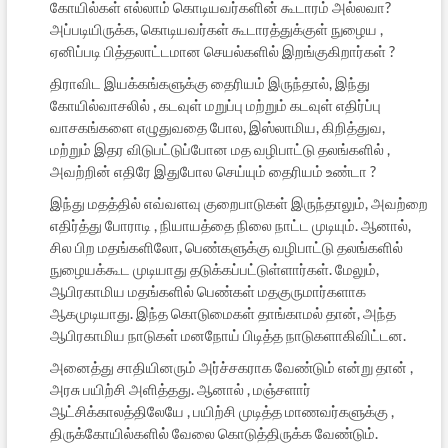
கோயில்கள் எல்லாம் கொடியவர்களின் கூடாரம் அல்லவா?
அப்படியிருக்க, கொடியவர்கள் கூடாரத்துக்குள் நுழைய ,
ஏனிப்படி பித்தலாட்டமான செயல்களில் இறங்குகிறார்கள் ?
திராவிட இயக்கங்களுக்கு தைரியம் இருந்தால், இந்து
கோயில்வாசலில் , கடவுள் மறுப்பு மற்றும் கடவுள் எதிர்ப்பு
வாசகங்களை எழுதுவதை போல, இஸ்லாமிய, கிறித்துவ,
மற்றும் இதர விடுபட்டுப்போன மத வழிபாட்டு தலங்களில் ,
அவற்றின் எதிரே இதுபோல செய்யும் தைரியம் உண்டா ?
இந்து மதத்தில் எவ்வளவு குறைபாடுகள் இருந்தாலும், அவற்றை
எதிர்த்து போராடி , நியாயத்தை நிலை நாட்ட முடியும். ஆனால்,
சில பிற மதங்களிலோ, பெண்களுக்கு வழிபாட்டு தலங்களில்
நுழையக்கூட முடியாது தடுக்கப்பட்டுள்ளார்கள். மேலும்,
ஆபிரகாமிய மதங்களில் பெண்கள் மதகுருமார்களாக
ஆகமுடியாது. இந்த கொடுமைகள் தாங்காமல் தான், அந்த
ஆபிரகாமிய நாடுகள் மனநோய் பிடித்த நாடுகளாகிவிட்டன.
அனைத்து சாதியினரும் அர்ச்சகராக வேண்டும் என்று தான் ,
அரசு பயிற்சி அளித்தது. ஆனால் , மஞ்சளார்
ஆட்சிக்காலத்திலேயே , பயிற்சி முடித்த மாணவர்களுக்கு ,
திருக்கோயில்களில் வேலை கொடுத்திருக்க வேண்டும்.