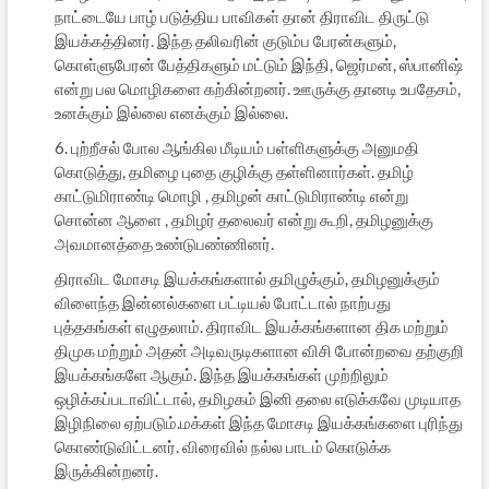
நாட்டையே பாழ் படுத்திய பாவிகள் தான் திராவிட திருட்டு
இயக்கத்தினர். இந்த தலிவரின் குடும்ப பேரன்களும்,
கொள்ளுபேரன் பேத்திகளும் மட்டும் இந்தி, ஜெர்மன், ஸ்பானிஷ்
என்று பல மொழிகளை கற்கின்றனர். ஊருக்கு தானடி உபதேசம்,
உனக்கும் இல்லை எனக்கும் இல்லை.
6. புற்றீசல் போல ஆங்கில மீடியம் பள்ளிகளுக்கு அனுமதி
கொடுத்து, தமிழை புதை குழிக்கு தள்ளினார்கள். தமிழ்
காட்டுமிராண்டி மொழி , தமிழன் காட்டுமிராண்டி என்று
சொன்ன ஆளை , தமிழர் தலைவர் என்று கூறி, தமிழனுக்கு
அவமானத்தை உண்டுபண்ணினர்.
திராவிட மோசடி இயக்கங்களால் தமிழுக்கும், தமிழனுக்கும்
விளைந்த இன்னல்களை பட்டியல் போட்டால் நாற்பது
புத்தகங்கள் எழுதலாம். திராவிட இயக்கங்களான திக மற்றும்
திமுக மற்றும் அதன் அடிவருடிகளான விசி போன்றவை தற்குறி
இயக்கங்களே ஆகும். இந்த இயக்கங்கள் முற்றிலும்
ஒழிக்கப்படாவிட்டால், தமிழகம் இனி தலை எடுக்கவே முடியாத
இழிநிலை ஏற்படும்.மக்கள் இந்த மோசடி இயக்கங்களை புரிந்து
கொண்டுவிட்டனர். விரைவில் நல்ல பாடம் கொடுக்க
இருக்கின்றனர்.