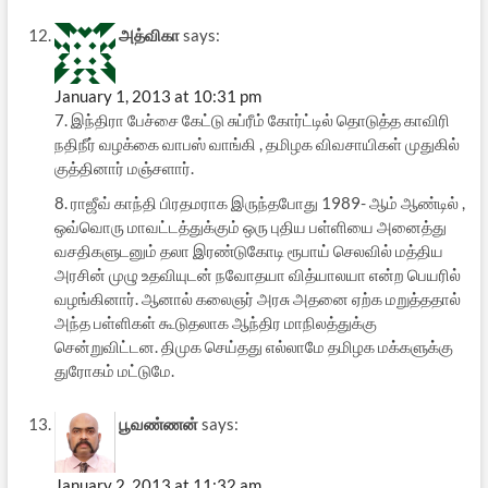
அத்விகா
says:
January 1, 2013 at 10:31 pm
7. இந்திரா பேச்சை கேட்டு சுப்ரீம் கோர்ட்டில் தொடுத்த காவிரி
நதிநீர் வழக்கை வாபஸ் வாங்கி , தமிழக விவசாயிகள் முதுகில்
குத்தினார் மஞ்சளார்.
8. ராஜீவ் காந்தி பிரதமராக இருந்தபோது 1989- ஆம் ஆண்டில் ,
ஒவ்வொரு மாவட்டத்துக்கும் ஒரு புதிய பள்ளியை அனைத்து
வசதிகளுடனும் தலா இரண்டுகோடி ரூபாய் செலவில் மத்திய
அரசின் முழு உதவியுடன் நவோதயா வித்யாலயா என்ற பெயரில்
வழங்கினார். ஆனால் கலைஞர் அரசு அதனை ஏற்க மறுத்ததால்
அந்த பள்ளிகள் கூடுதலாக ஆந்திர மாநிலத்துக்கு
சென்றுவிட்டன. திமுக செய்தது எல்லாமே தமிழக மக்களுக்கு
துரோகம் மட்டுமே.
பூவண்ணன்
says:
January 2, 2013 at 11:32 am