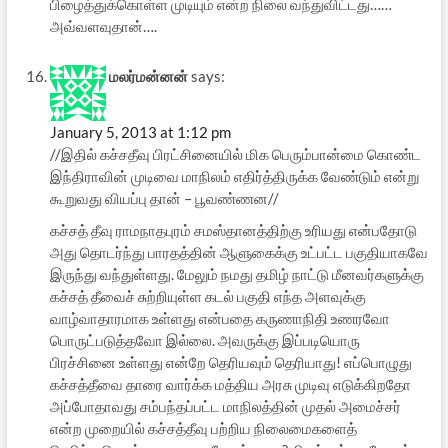
பிழைத்துக்கொள்ள முடியும் என்ற நிலை வந்துவிட்டது……
அவ்வளவுதான்….
மலர்மன்னன்
says:
January 5, 2013 at 1:12 pm
//இதில் கச்சதீவு பிரட்சினையில் மிக பெரும்பான்மை கொண்ட
இந்திராவின் முடிவை மாநிலம் எதிர்த்திருக்க வேண்டும் என்று
கூறுவது வியப்பு தான் – பூவண்ணன//
கச்சத் தீவு ராமநாதபுரம் சமஸ்தானத்திற்கு உரியது என்பதோடு
அது தொடர்ந்து பாரதத்தின் ஆளுகைக்கு உட்பட்ட பகுதியாகவே
இருந்து வந்துள்ளது. மேலும் நமது தமிழ் நாட்டு மீனவர்களுக்கு
கச்சத் தீவைச் சுற்றியுள்ள கடல் பகுதி எந்த அளவுக்கு
வாழ்வாதாரமாக உள்ளது என்பதை கருணாநிதி உணரவோ
பொருட்படுத்தவோ இல்லை. அவருக்கு இப்படியொரு
பிரச்சினை உள்ளது என்றே தெரியவும் தெரியாது! எப்பொழுது
கச்சத்தீவை தாரை வார்க்க மத்திய அரசு முடிவு எடுக்கிறதோ
அப்போதாவது சம்பந்தப்பட்ட மாநிலத்தின் முதல் அமைச்சர்
என்ற முறையில் கச்சத்தீவு பற்றிய நிலைமைகளைத்