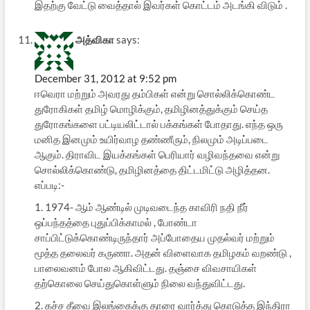
இதற்கு வேட்டு வைத்தால் இவர்கள் கொட்டம் அடங்கி விடும் .
அத்விகா
says:
December 31, 2012 at 9:52 pm
ஈவெரா மற்றும் அவரது தம்பிகள் என்று சொல்லிக்கொண்ட
துரோகிகள் தமிழ் மொழிக்கும், தமிழினத்துக்கும் செய்த
துரோகங்களை பட்டியலிட்டால் பக்கங்கள் போதாது. எந்த ஒரு
மனித இனமும் உயிர்வாழ தண்ணீரும், நிலமும் அடிப்படை
ஆகும். திராவிட இயக்கங்கள் பெரியார் வழிவந்தவை என்று
சொல்லிக்கொண்டு, தமிழினத்தை திட்டமிட்டு அழித்தன.
எப்படி:-
1. 1974- ஆம் ஆண்டில் முடிவடைந்த காவிரி நதி நீர்
ஒப்பந்தத்தை புதுப்பிக்காமல் , போண்டா
சாப்பிட்டுக்கொண்டிருந்தார் அப்போதைய முதல்வர் மற்றும்
மூத்த தலைவர் கருணா. அதன் விளைவாக தமிழகம் வறண்டு ,
பாலைவனம் போல ஆகிவிட்டது. தஞ்சை விவசாயிகள்
தற்கொலை செய்துகொள்ளும் நிலை வந்துவிட்டது.
2. கச்ச தீவை இலங்கைக்கு தாரை வார்த்து கொடுத்த இந்திரா