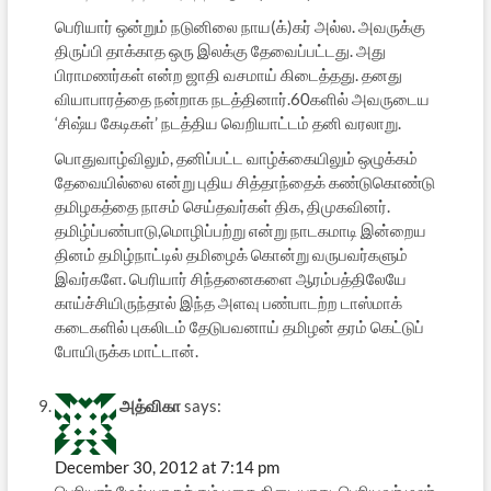
பெரியார் ஒன்றும் நடுனிலை நாய(க்)கர் அல்ல. அவருக்கு
திருப்பி தாக்காத ஒரு இலக்கு தேவைப்பட்டது. அது
பிராமணர்கள் என்ற ஜாதி வசமாய் கிடைத்தது. தனது
வியாபாரத்தை நன்றாக நடத்தினார்.60களில் அவருடைய
‘சிஷ்ய கேடிகள்’ நடத்திய வெறியாட்டம் தனி வரலாறு.
பொதுவாழ்விலும், தனிப்பட்ட வாழ்க்கையிலும் ஒழுக்கம்
தேவையில்லை என்று புதிய சித்தாந்தைக் கண்டுகொண்டு
தமிழகத்தை நாசம் செய்தவர்கள் திக, திமுகவினர்.
தமிழ்ப்பண்பாடு,மொழிப்பற்று என்று நாடகமாடி இன்றைய
தினம் தமிழ்நாட்டில் தமிழைக் கொன்று வருபவர்களும்
இவர்களே. பெரியார் சிந்தனைகளை ஆரம்பத்திலேயே
காய்ச்சியிருந்தால் இந்த அளவு பண்பாடற்ற டாஸ்மாக்
கடைகளில் புகலிடம் தேடுபவனாய் தமிழன் தரம் கெட்டுப்
போயிருக்க மாட்டான்.
அத்விகா
says:
December 30, 2012 at 7:14 pm
பெரியார் மேல் யாருக்கும் பகை கிடையாது. பெரியவர் மலர்