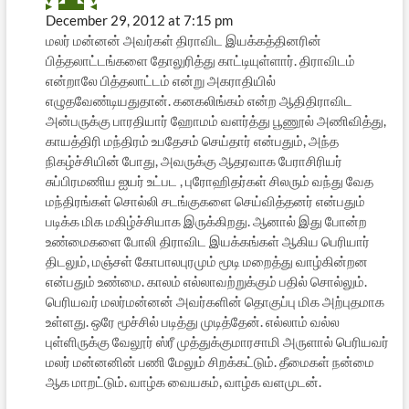
December 29, 2012 at 7:15 pm
மலர் மன்னன் அவர்கள் திராவிட இயக்கத்தினரின்
பித்தலாட்டங்களை தோலுரித்து காட்டியுள்ளார். திராவிடம்
என்றாலே பித்தலாட்டம் என்று அகராதியில்
எழுதவேண்டியதுதான். கனகலிங்கம் என்ற ஆதிதிராவிட
அன்பருக்கு பாரதியார் ஹோமம் வளர்த்து பூணூல் அணிவித்து,
காயத்திரி மந்திரம் உபதேசம் செய்தார் என்பதும், அந்த
நிகழ்ச்சியின் போது, அவருக்கு ஆதரவாக பேராசிரியர்
சுப்பிரமணிய ஐயர் உட்பட , புரோஹிதர்கள் சிலரும் வந்து வேத
மந்திரங்கள் சொல்லி சடங்குகளை செய்வித்தனர் என்பதும்
படிக்க மிக மகிழ்ச்சியாக இருக்கிறது. ஆனால் இது போன்ற
உண்மைகளை போலி திராவிட இயக்கங்கள் ஆகிய பெரியார்
திடலும், மஞ்சள் கோபாலபுரமும் மூடி மறைத்து வாழ்கின்றன
என்பதும் உண்மை. காலம் எல்லாவற்றுக்கும் பதில் சொல்லும்.
பெரியவர் மலர்மன்னன் அவர்களின் தொகுப்பு மிக அற்புதமாக
உள்ளது. ஒரே மூச்சில் படித்து முடித்தேன். எல்லாம் வல்ல
புள்ளிருக்கு வேலூர் ஸ்ரீ முத்துக்குமாரசாமி அருளால் பெரியவர்
மலர் மன்னனின் பணி மேலும் சிறக்கட்டும். தீமைகள் நன்மை
ஆக மாறட்டும். வாழ்க வையகம், வாழ்க வளமுடன்.