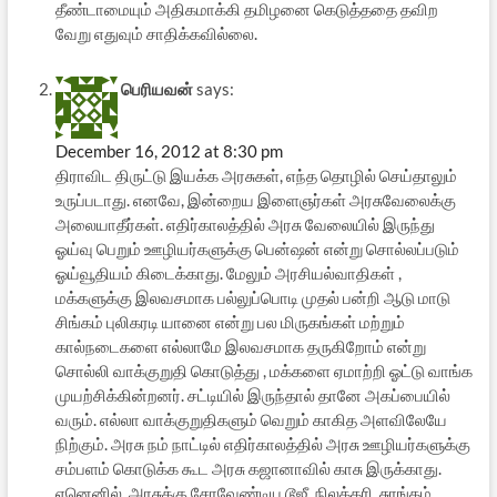
தீண்டாமையும் அதிகமாக்கி தமிழனை கெடுத்ததை தவிற
வேறு எதுவும் சாதிக்கவில்லை.
பெரியவன்
says:
December 16, 2012 at 8:30 pm
திராவிட திருட்டு இயக்க அரசுகள், எந்த தொழில் செய்தாலும்
உருப்படாது. எனவே, இன்றைய இளைஞர்கள் அரசுவேலைக்கு
அலையாதீர்கள். எதிர்காலத்தில் அரசு வேலையில் இருந்து
ஓய்வு பெறும் ஊழியர்களுக்கு பென்ஷன் என்று சொல்லப்படும்
ஓய்வூதியம் கிடைக்காது. மேலும் அரசியல்வாதிகள் ,
மக்களுக்கு இலவசமாக பல்லுப்பொடி முதல் பன்றி ஆடு மாடு
சிங்கம் புலிகரடி யானை என்று பல மிருகங்கள் மற்றும்
கால்நடைகளை எல்லாமே இலவசமாக தருகிறோம் என்று
சொல்லி வாக்குறுதி கொடுத்து , மக்களை ஏமாற்றி ஓட்டு வாங்க
முயற்சிக்கின்றனர். சட்டியில் இருந்தால் தானே அகப்பையில்
வரும். எல்லா வாக்குறுதிகளும் வெறும் காகித அளவிலேயே
நிற்கும். அரசு நம் நாட்டில் எதிர்காலத்தில் அரசு ஊழியர்களுக்கு
சம்பளம் கொடுக்க கூட அரசு கஜானாவில் காசு இருக்காது.
ஏனெனில், அரசுக்கு சேரவேண்டிய டூஜீ, நிலக்கரி, சுரங்கம் ,