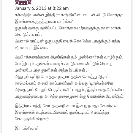
January 6, 2013 at 8:22 am
கச்சத்தீவு என்ன இந்திரா காந்தியின் பாட்டன் வீட்டு சொத்தா
இலங்கைக்குதத் தாரை வார்க்க?
ஒருவர் தனது தனிப்பட்ட சொத்தை மற்றவருக்கு தானமாகக்
கொடுக்கலாம் .
ஆனால் நாட்டின் ஒரு பகுதியைக் கொடுக்க யாருக்கும் எந்த
உரிமையும் இல்லை.
ஆயிரக்கணக்கான ஆண்டுகள் நம் முன்னோர்கள் வாழ்ந்தும்,
போற்றியும் , தங்கள் காலடிச் சுவடுகளை விட்டும் சென்ற
புண்ணிய பாத தூளிகள் அந்த இடங்கள் .
அது நம் ஒட்டு மொத்த சமுதாயத்தின் சொத்து ஆகும்.
நாமெல்லாம் அதன் காப்பாளர்கள் அல்லது ‘டிரஸ்டீக்களே’
அதை நாம் மேலும் பெருக்காவிட்டாலும் , இருப்பதை அப்படியே
பாதுகாத்தாவது அடுத்த தலைமுறைக்கு கொடுக்க வேண்டும்.
இந்திரா காந்தி செய்த தவறினால் இன்று நமது மீனவர்கள்
இலங்கைக் கடற்படையினரால் குண்டடி பட்டு மாய்ந்து
கொடிருக்கின்றனர்.
இரா.ஸ்ரீதரன்