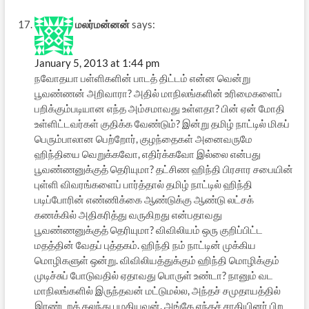
மலர்மன்னன்
says:
January 5, 2013 at 1:44 pm
நவோதயா பள்ளிகளின் பாடத் திட்டம் என்ன வென்று
பூவண்ணன் அறிவாரா? அதில் மாநிலங்களின் உரிமைகளைப்
பறிக்கும்படியான எந்த அம்சமாவது உள்ளதா? பின் ஏன் மோதி
உள்ளிட்டவர்கள் குதிக்க வேண்டும்? இன்று தமிழ் நாட்டில் மிகப்
பெரும்பாலான பெற்றோர், குழந்தைகள் அனைவருமே
ஹிந்தியை வெறுக்கவோ, எதிர்க்கவோ இல்லை என்பது
பூவண்ணனுக்குத் தெரியுமா? தட்சிண ஹிந்தி பிரசார சபையின்
புள்ளி விவரங்களைப் பார்த்தால் தமிழ் நாட்டில் ஹிந்தி
படிப்போரின் எண்ணிக்கை ஆண்டுக்கு ஆண்டு லட்சக்
கணக்கில் அதிகரித்து வருகிறது என்பதாவது
பூவண்ணனுக்குத் தெரியுமா? விவிலியம் ஒரு குறிப்பிட்ட
மதத்தின் வேதப் புத்தகம். ஹிந்தி நம் நாட்டின் முக்கிய
மொழிகளுள் ஒன்று. விவிலியத்துக்கும் ஹிந்தி மொழிக்கும்
முடிச்சுப் போடுவதில் ஏதாவது பொருள் உண்டா? நானும் வட
மாநிலங்களில் இருந்தவன் மட்டுமல்ல, அந்தச் சமுதாயத்தில்
இரண்டறக் கலந்து பழகியவன். அங்கே எந்தச் சாதியினர் பிற