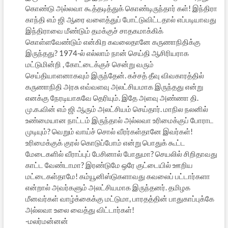
கொண்டு அல்லவா கூத்தடித்துக் கொண்டிருந்தார் கள்! இந்திரா
காந்தி எம் ஜி ஆரை வளைத்துப் போட்டுவிட்டதால் எப்படியாவது
இந்திராவை மீண்டும் தமக்குச் சாதகமாக்கிக்
கொள்ளவேண்டும் என்கிற கவலைதானே கருணாநிதிக்கு
இருந்தது? 1974-ல் எல்லாம் நான் செய்தி ஆசிரியராக
மட்டுமின்றி , கோட்டைக்குச் சென்று வரும்
செய்தியாளனாகவும் இருந்தேன். கச்சத் தீவு விவகாரத்தில்
கருணாநிதி அரசு எவ்வளவு அலட்சியமாக இருந்தது என்று
எனக்கு நேரடியாகவே தெரியும். இதே அளவு அண்ணா தி.
மு.க.வின் எம் ஜி ஆரும் அலட்சியம் செய்தார். மாநில நலனில்
உண்மையான நாட்டம் இருந்தால் அல்லவா உரிமைக்குப் போராட
முடியும்? வெறும் வாய்ச் சொல் வீரர்கள்தானே இவர்கள்!
உரிமைக்குக் குரல் கொடுப்போம் என்று பொதுக் கூட்ட
மேடைகளில் வீராப்புப் பேசினால் போதுமா? செயலில் சிறிதாவது
காட்ட வேண்டாமா? இரண்டுமே ஒரே குட்டையில் ஊறிய
மட்டைகள்தாமே! கம்யூனிஸ்டுகளாவது கவலைப் பட்டார்களா
என்றால் அவர்களும் அலட்சியமாக இருந்தனர். தமிழக
மீனவர்கள் வாழ்க்கைக்கு மட்டுமா, பாரதத்தின் பாதுகாப்புக்கே
அல்லவா உலை வைத்து விட்டார்கள்!
-மலர்மன்னன்