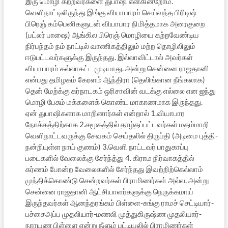
இரு மொழி கற்றவர்களை துபாஷி என்கின்றோம்.
வெளிநாட்டிலிருந்து இங்கு வியாபாரம் செய்வந்த பிரிடிஷ்
பிரெஞ் கம்பெனிகளுடன் வியாபார நிமித்தமாக அரைகுறை
(பட்லர் பாஷை) ஆங்கில பிரெஞ் மொழியை கற்றவேண்டிய
நிர்பந்தம் நம் நாட்டில் வாணிகத்திலும் மற்ற தொழிலிலும்
ஈடுபட்டவர்களுக்கு இருந்தது. இல்லாவிட்டால் அவர்கள்
வியாபாரம் கல்லாகட்ட முடியாது. அன்று சென்னை ராஜதானி
என்பது தமிழகம் கேரளம் ஆந்திரா (தெலிங்கான நீங்கலாக)
தென் மேற்க்கு கர்நாடகம் ஒரிசாவின் வடக்கு எல்லை என ஐந்து
மொழி பேசும் மக்களைக் கொண்ட மாகாணமாக இருந்தது.
ஏன் துபாஷிகளாக மாறினார்கள் என்றால் 1.வியாபார
நோக்கத்திற்காக 2.சமூகத்தில் தாழ்தப்பட்டவர்கள் மதம்மாறி
வெளிநாட்டவருக்கு சேவகம் செய்தலில் திருப்தி (அடிமை புத்தி-
நன்றியுள்ள நாய் குணம்) 3.வெளி நாட்டவர் பாதுகாப்பு
படைகளில் வேலைக்கு சேர்ந்த்து 4. கிராம நிர்வாகத்தில்
கர்ணம் போன்ற வேலைகளில் சேர்ந்தது இவற்றிற்கெல்லாம்
முந்திக்கொண்டு சென்றவர்கள் பிராமிணர்கள் அல்ல. அன்று
சென்னை ராஜதானி ஆட்சியாளர்களுக்கு நெருக்கமாய்
இருந்தவர்கள் ஆனந்தரங்கம் பிள்ளை-சுங்கு ராமச் செட்டியார்-
பச்சைஅப்ப முதலியார்-மணலி முத்துகிருஷ்ண முதலியார்-
நாரயண பிள்ளை என்று நீளும் பட்டியலில் பிராமிணர்கள்