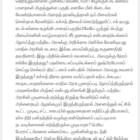
தெரிந்துகொள்ள முனைய வேண்டாமா? கிழக்குக் கடலோரம்
பாறைகள் மிகுந்துள்ள பகுதி. எனவே மீன் கிடைக்க
வேண்டுமானால் அதைத் தாண்டித்தான் நம் மீனவர்கள்
சென்றாக வேண்டும். கச்சத் தீவைக் கொடுத்துவிட்டால் நமது
கடல் எல்லை சுருங்கி பாறைப்பகுதியிலேயே முற்றுப் பெற்று
மீனவர்களின் வாழ்வாதாரம் சீர் குலையும் என்பதையெல்லாம்
ஆராய்ந்து மத்திய அரசுக்கு அறிக்கை அளிக்க வேண்டியது
மாநில அரசின் கடமை. இக்கடமையிலிருந்து கருணாநிதி
தவறினார். இது பற்றியெல்லாம் கவலைப்பட அவருக்கு நேரம்
எங்கே இருந்தது? பதவியை எப்படியெல்லாம் துஷ்பிரயோகம்
செய்து செல்வம் திரட்டலாம் என்பதில் அல்லவா அவரது கவனம்
இருந்தது? கச்சத் தீவை தாரை வார்ப்பதால் ஏற்படக்கூடிய
சாதக, பாதகங்களை மாநில அரசு முறைப்படி ஆராய்ந்திருந்தால்
பாதகங்களே மிஞ்சும் என்பது விளங்கி இருக்கும். மத்திய
அரசின் முடிவைத் தடுத்து நிறுத்த வேண்டும் என்ற
அக்கறையும் ஆதங்கமும் இருந்திருந்தால் அனைத்துக் கட்சிக்
கூட்ட முடிவு, சட்ட சபையில் ஒருமனதான எதிர்ப்புத் தீர்மானம்,
உச்ச நீதி மன்றத்தில் வழக்கு என்றெல்லாம் படிப்படியாக
நடவடிக்கைகள் எடுத்திருக்க முடியாதா? பெரிய
போராட்டங்களை எல்லாம்கூட முன்னின்று நடத்தி
இருக்கலாமே! அன்று இந்திரா காங்கிரசுடன் கூட்டுச் சேர்ந்து