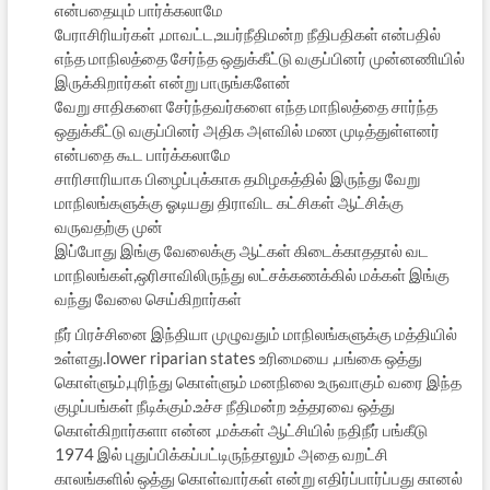
என்பதையும் பார்க்கலாமே
பேராசிரியர்கள் ,மாவட்ட,உயர்நீதிமன்ற நீதிபதிகள் என்பதில்
எந்த மாநிலத்தை சேர்ந்த ஒதுக்கீட்டு வகுப்பினர் முன்னணியில்
இருக்கிறார்கள் என்று பாருங்களேன்
வேறு சாதிகளை சேர்ந்தவர்களை எந்த மாநிலத்தை சார்ந்த
ஒதுக்கீட்டு வகுப்பினர் அதிக அளவில் மண முடித்துள்ளனர்
என்பதை கூட பார்க்கலாமே
சாரிசாரியாக பிழைப்புக்காக தமிழகத்தில் இருந்து வேறு
மாநிலங்களுக்கு ஓடியது திராவிட கட்சிகள் ஆட்சிக்கு
வருவதற்கு முன்
இப்போது இங்கு வேலைக்கு ஆட்கள் கிடைக்காததால் வட
மாநிலங்கள்,ஒரிசாவிலிருந்து லட்சக்கணக்கில் மக்கள் இங்கு
வந்து வேலை செய்கிறார்கள்
நீர் பிரச்சினை இந்தியா முழுவதும் மாநிலங்களுக்கு மத்தியில்
உள்ளது.lower riparian states உரிமையை ,பங்கை ஒத்து
கொள்ளும்,புரிந்து கொள்ளும் மனநிலை உருவாகும் வரை இந்த
குழப்பங்கள் நீடிக்கும்.உச்ச நீதிமன்ற உத்தரவை ஒத்து
கொள்கிறார்களா என்ன ,மக்கள் ஆட்சியில் நதிநீர் பங்கீடு
1974 இல் புதுப்பிக்கப்பட்டிருந்தாலும் அதை வறட்சி
காலங்களில் ஒத்து கொள்வார்கள் என்று எதிர்ப்பார்ப்பது கானல்