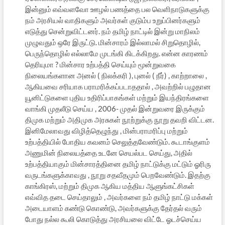
இன்னும் எவ்வளவோ ஊழல் பணத்தை பல வெளிநாடுகளுக்கு
நம் அரசியல் வாதிகளும் அவர்கள் குடும்ப உறுப்பினர்களும்
எடுத்து சென்றுவிட்டனர். நம் தமிழ் நாட்டில் இன்று மாநிலம்
முழுவதும் ஒரே இருட்டு. மின்சாரம் இல்லாமல் சிறுதொழில்,
பெருந்தொழில் எல்லாமே முடங்கி கிடக்கிறது. என்ன காரணம்
தெரியுமா ? மின்சார உற்பத்தி செய்யும் மூன்றுவகை
நிலையங்களான அனல் ( நிலக்கரி ), புனல் ( நீர்) , காற்றாலை ,
ஆகியவை சரியாக பராமரிக்கப்படாததால் , அவற்றில் பழுதான
யூனிட்டுகளை புதிய உதிரிப்பாகங்கள் மற்றும் இயந்திரங்களை
வாங்கி முதலீடு செய்ய , 2006- முதல் இன்றுவரை இருக்கும்
திமுக மற்றும் அதிமுக அரசுகள் நூற்றுக்கு நூறு தவறி விட்டன.
இனிமேலாவது விழித்தெழுந்து , மின்பராமரிப்பு மற்றும்
உற்பத்தியில் போதிய கவனம் செலுத்தவேண்டும். கூடாங்குளம்
அணுமின் நிலையத்தை உடனே செயல்பட செய்து, அதில்
உற்பத்தியாகும் மின்சாரத்தினை தமிழ் நாட்டுக்கு மட்டும் ஓரிரு
வருடங்களுக்காவது , நூறு சதவீதமும் பெறவேண்டும். இதற்கு
காங்கிரஸ், மற்றும் திமுக ஆகிய மத்திய ஆளுங்கட்சிகள்
எவ்வித தடை செய்தாலும் , அவர்களை நம் தமிழ் நாட்டு மக்கள்
அடையாளம் கண்டு கொண்டு, அவர்களுக்கு தேர்தல் வரும்
போது நல்ல கூலி கொடுத்து அரசியலை விட்டே ஓடச்செய்ய