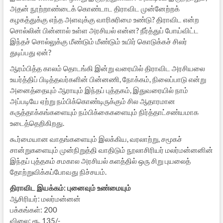
அதன் நூற்றாண்டைக் கொண்டாட திராவிட முன்னேற்றக்
கழகத்துக்கு எந்த அளவுக்கு வாரிசுரிமை உண்டு? திராவிட என்ற
சொல்லின் பின்னால் உள்ள அரசியல் என்ன? நீர்த்துப் போய்விட்ட
இந்தச் சொல்லுக்கு மீண்டும் மீண்டும் உயிர் கொடுக்கச் சிலர்
துடிப்பது ஏன்?
ஆரம்பித்த காலம் தொடங்கி இன்று வரையில் திராவிட அரசியலை
உயர்த்திப் பிடித்தவர்களின் பின்னணி, நோக்கம், நிலைப்பாடு என்று
அனைத்தையும் ஆராயும் இந்தப் புத்தகம், இதுவரையில் நாம்
அப்படியே ஏற்று நம்பிக்கொண்டிருக்கும் சில ஆதாரமான
கருத்தாக்கங்களையும் நம்பிக்கைகளையும் நிர்த்தாட்சண்யமாக
உடைத்தெறிகிறது.
கூர்மையான வாதங்களையும் இலக்கிய, வரலாற்று, சமூகச்
சான்றுகளையும் முன்நிறுத்தி வாதிடும் நூலாசிரியர் மலர்மன்னனின்
இந்தப் புத்தகம் சமகால அரசியல் களத்தில் ஒரு சிறு புயலைத்
தோற்றுவிக்கப்போவது நிச்சயம்.
திராவிட இயக்கம்: புனைவும் உண்மையும்
ஆசிரியர்: மலர்மன்னன்
பக்கங்கள்: 200
விலை: ரூ. 135/-