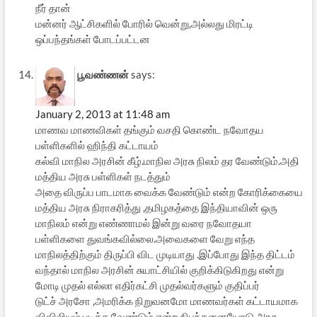
நீர் தான்
மன்னர் ஆட்சிகளில் போரில் வென்று,அல்லது மிரட்டி
ஒப்பந்தங்கள் போடப்பட்டன
பூவண்ணன்
says:
January 2, 2013 at 11:48 am
மாணவ மாணவிகள் தங்கும் வசதி கொண்ட நவோதய
பள்ளிகளில் ஹிந்தி கட்டாயம்
கல்வி மாநில அரசின் கீழ்.மாநில அரசு நிலம் தர வேண்டும்.அதி
மத்திய அரசு பள்ளிகள் நடத்தும்
அதை விருப்ப பாடமாக வைக்க வேண்டும் என்ற கோரிக்கையை
மத்திய அரசு நிராகரித்து ,தமிழகத்தை இந்தியாவின் ஒரு
மாநிலம் என்று எண்ணாமல் இன்று வரை நவோதயா
பள்ளிகளை துவங்கவில்லை.அவைகளை வேறு எந்த
மாநிலத்திற்கும் திருப்பி விட முடியாது .இப்போது இந்த திட்டம்
வந்தால் மாநில அரசின் சுயாட்சியில் குறிக்கிடுகிறது என்று
மோடி முதல் எல்லா எதிர்கட்சி முதல்வர்களும் குதிப்பர்
டுட்ச் அரசோ ,அமரிக்க நிறுவனமோ மாணவர்கள் கட்டாயமாக
விவிலியம் படிக்க வேண்டும் என்ற நிபந்தனையோடு அரசு