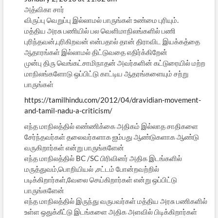
அத்விகா சார்
விருப்பு வெறுப்பு இல்லாமல் பாருங்கள் உண்மை புரியும்.
மத்திய அரசு பணியில் பல வெளிமாநிலங்களில் பணி
புரிந்தவன்,புரிகிறவன் என்பதால் தான் திராவிட இயக்கத்தை
ஆதாரங்கள் இல்லாமல் திட்டுவதை எதிர்க்கிறேன்
முன்பு திரு வெங்கட்சாமிநாதன் அவர்களின் கட்டுரையில் மற்ற
மாநிலங்களோடு ஒப்பிட்டு காட்டிய ஆதரங்களையும் சற்று
பாருங்கள்
https://tamilhindu.com/2012/04/dravidian-movement-
and-tamil-nadu-a-criticism/
எந்த மாநிலத்தில் எண்ணிக்கை அதிகம் இல்லாத சாதிகளை
சேர்ந்தவர்கள் தலைவர்களாக ஐம்பது ஆண்டுகளாக ஆண்டு
வருகிறார்கள் என்று பாருங்களேன்
எந்த மாநிலத்தில் BC /SC பிரிவினர் அதிக இடங்களில்
மருத்துவம்,பொறியியல் ,சட்டம் போன்றவற்றில்
படிக்கிறார்கள்,வேலை செய்கிறார்கள் என்று ஒப்பிட்டு
பாருங்களேன்
எந்த மாநிலத்தில் இருந்து வருபவர்கள் மத்திய அரசு பணிகளில்
உள்ள ஒதுக்கீட்டு இடங்களை அதிக அளவில் பிடிக்கிறார்கள்