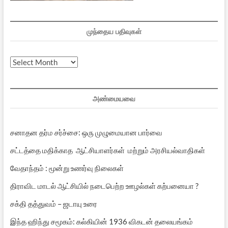
முந்தைய பதிவுகள்
முந்தைய
பதிவுகள்
அண்மையவை
சனாதன தர்ம சர்ச்சை: ஒரு முழுமையான பார்வை
சட்டத்தை மதிக்காத ஆட்சியாளர்கள் மற்றும் அரசியல்வாதிகள்
வேதாந்தம் : மூன்று உணர்வு நிலைகள்
திராவிட மாடல் ஆட்சியில் நடைபெற்ற ஊழல்கள் கற்பனையா ?
சக்தி தத்துவம் – ஜடாயு உரை
இந்த ஹிந்து சமூகம்: கல்கியின் 1936 விகடன் தலையங்கம்