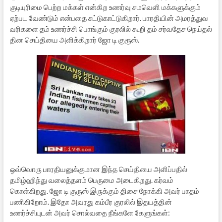
குடியுரிமை பெற்ற மக்கள் என்கிற உணர்வு சமவெளி மக்களுக்கும்
ஏற்பட வேண்டும் என்பதை சுட்டுகாட்டுகிறார். பாரதியின் அமரத்துவ
வரிகளை தம் உணர்ச்சி பொங்கும் குரலில் கூறி தம் சர்வதேச நெய்தல்
தின செய்தியை அளிக்கிறார் ஜோ டி குரூஸ்.
ஒவ்வொரு பாரதியனுக்குமான இந்த செய்தியை அளிப்பதில்
தமிழ்ஹிந்து வலைத்தளம் பெருமை அடைகிறது. கர்வம்
கொள்கிறது. ஜோ டி குருஸ் இருக்கும் திசை நோக்கி அவர் பாதம்
பணிகிறோம். இதோ அவரது கம்பீர குரலில் இதயத்தின்
உணர்ச்சியுடன் அவர் சொல்வதை நீங்களே கேளுங்கள்: