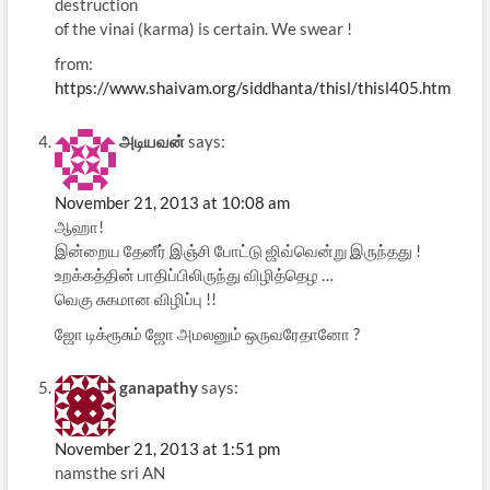
destruction
of the vinai (karma) is certain. We swear !
from:
https://www.shaivam.org/siddhanta/thisl/thisl405.htm
அடியவன்
says:
November 21, 2013 at 10:08 am
ஆஹா!
இன்றைய தேனீர் இஞ்சி போட்டு ஜிவ்வென்று இருந்தது !
உறக்கத்தின் பாதிப்பிலிருந்து விழித்தெழ …
வெகு சுகமான விழிப்பு !!
ஜோ டிக்ரூசும் ஜோ அமலனும் ஒருவரேதானோ ?
ganapathy
says:
November 21, 2013 at 1:51 pm
namsthe sri AN