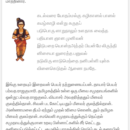
மாற்றினார்.
கடல்வரை யோதம்மல்கு கழிகானல் பானல்
கமழ்காழி என்று கருதப்
படுபொரு ளாறுநாலும் உளதாக வைத்த
பதியான ஞான முனிவன்
இடுபறை யொன்றஅத்தர் பியன்மே லிருந்தி
னிசையா லுரைத்த பனுவல்
நடுவிரு ளாடுமெந்தை நனிபள்ளி யுள்க
வினைகெடுதல் ஆணை நமதே.
இங்கு உறையும் இறைவன் பெயர் நற்றுணையப்பன். தாயார் பெயர்
பர்வத ராஜகுமாரி. தமிழகத்தில் உள்ள ஒரு மீனவ சமுதாயங்களில்
ஒன்று: பர்வத ராஜகுலம். வியாசர் அவதரித்ததும் மீனவர்
குலத்தில்தான். சிவன் படகோட்டியதும் மீனவர் குலத்தில்தான்.
அண்ணாமலை தீபம் ஏற்றும் முதல் உரிமை கொண்டதும் தமிழக
மீனவர் குலம்தான். சமவெளி சமுதாயத்துக்கும் நெய்தல்
சமுதாயத்துக்குமான உறவு பின்னாட்களில் சீர் கெட்டது.
தனிமைப்படுத்தப்பட்ட சூழலில் பாரதத்தின் நெடும் கடல் கரையின்