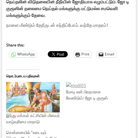
நெய்தலின் விடுதலையின் நீதியின் ஜோதியாக எழும்பட்டும். ஜோ டி
குரூஸின் தலைமை நெய்தல் மக்களுக்கு மட்டுமல்ல சமவெளி
மக்களுக்கும் தேவை.
நாளை மீண்டும் தேநீருடன் சந்திப்போம். வந்தே மாதரம்!
Share this:
WhatsApp
Print
Email
தொடர்புடைய பதிவுகள்
மோடி ஏன் பிரதமராக
வேண்டும்: ஜோ டி குரூஸ்
இந்து மக்கள் கட்சியின் மீனவர்
வாழ்வுரிமை மாநாடு
சென்னையில் “உடையும்