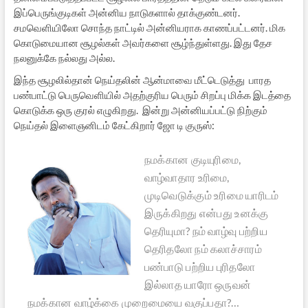
இப்பெருங்குடிகள் அன்னிய நாடுகளால் தாக்குண்டனர்.
சமவெளியிலோ சொந்த நாட்டில் அன்னியராக காணப்பட்டனர். மிக
கொடுமையான சூழல்கள் அவர்களை சூழ்ந்துள்ளது. இது தேச
நலனுக்கே நல்லது அல்ல.
இந்த சூழலில்தான் நெய்தலின் ஆன்மாவை மீட்டெடுத்து பாரத
பண்பாட்டு பெருவெளியில் அதற்குரிய பெரும் சிறப்பு மிக்க இடத்தை
கொடுக்க ஒரு குரல் எழுகிறது. இன்று அன்னியப்பட்டு நிற்கும்
நெய்தல் இளைஞனிடம் கேட்கிறார் ஜோ டி குருஸ்:
நமக்கான
குடியுரிமை,
வாழ்வாதார உரிமை,
முடிவெடுக்கும் உரிமை யாரிடம்
இருக்கிறது என்பது உனக்கு
தெரியுமா? நம் வாழ்வு பற்றிய
தெரிதலோ நம் கலாச்சாரம்
பண்பாடு பற்றிய புரிதலோ
இல்லாத யாரோ ஒருவன்
நமக்கான வாழ்க்கை முறைமையை வகுப்பதா?…