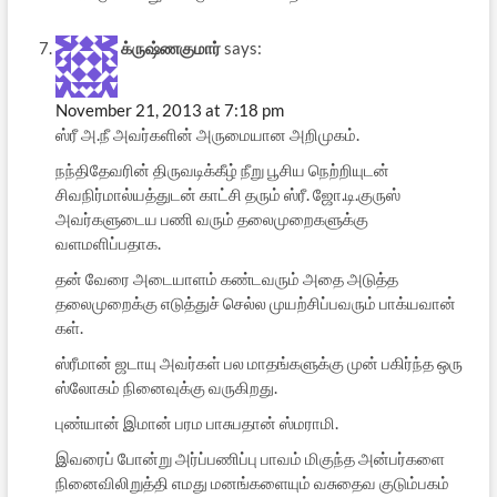
க்ருஷ்ணகுமார்
says:
November 21, 2013 at 7:18 pm
ஸ்ரீ அ.நீ அவர்களின் அருமையான அறிமுகம்.
நந்திதேவரின் திருவடிக்கீழ் நீறு பூசிய நெற்றியுடன்
சிவநிர்மால்யத்துடன் காட்சி தரும் ஸ்ரீ. ஜோ.டி.குருஸ்
அவர்களுடைய பணி வரும் தலைமுறைகளுக்கு
வளமளிப்பதாக.
தன் வேரை அடையாளம் கண்டவரும் அதை அடுத்த
தலைமுறைக்கு எடுத்துச் செல்ல முயற்சிப்பவரும் பாக்யவான்
கள்.
ஸ்ரீமான் ஜடாயு அவர்கள் பல மாதங்களுக்கு முன் பகிர்ந்த ஒரு
ஸ்லோகம் நினைவுக்கு வருகிறது.
புண்யான் இமான் பரம பாசுபதான் ஸ்மராமி.
இவரைப் போன்று அர்ப்பணிப்பு பாவம் மிகுந்த அன்பர்களை
நினைவிலிறுத்தி எமது மனங்களையும் வசுதைவ குடும்பகம்