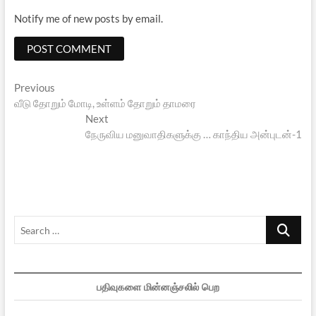
Notify me of new posts by email.
Post
Previous
Previous
post:
வீடு தோறும் மோடி, உள்ளம் தோறும் தாமரை
navigation
Next
Next
post:
நேருவிய மனுவாதிகளுக்கு … காந்திய அன்புடன்-1
Search
…
பதிவுகளை மின்னஞ்சலில் பெற