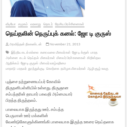
வீடியோ
சமூகம்
வரலாறு
தொடர்
தேசிய பிரச்சினைகள்
நெய்தலின் நெருப்புக் கனல்: ஜோ டி குருஸ்
அரவிந்தன் நீலகண்டன்
November 21, 2013
இந்திய கடல் எல்லை
கரை வலை மீனவர்கள்
ஜோ டி க்ரூஸ்
பாரத
அன்னை
கடல்
நெய்தல்
மீனவர்கள்
மீனவர் பிரச்சனைகள்
கிறிஸ்தவ
ஆதிக்கம்
ஜோ டி குருஸ்
மீனவர் வாழ்வுரிமை
மாநாடு
பரதவர்
தூத்துக்குடி
கொற்கை
தமிழக மீனவர்கள்
ஆழி சூழ் உலகு
புஞ்சை நற்றுணையப்பர் கோவில்
திருநனிபள்ளியில் உள்ளது. திருஞான
சம்பந்தரின் தாயார் பகவதி அம்மையார்
பிறந்த திருத்தலம்.
பாலையாக இருந்தது ஊர். சம்பந்த
பெருமான் ஊர் மக்களின்
வேண்டுகோளுக்கிணங்கி பாலையாக இருந்த ஊரை நெய்தலாக