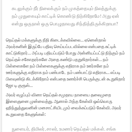
கடலுக்கும் நீர் நிலைக்கும் நம் முகத்தையும் நிலத்துக்கு
நம் முதுகையும் காட்டிக் கொண்டு நிற்கிறோமே! அது ஏன்
என்று ஒருநாள் ஒரு பொழுதாவது சிந்தித்திருக்கிறாயா?
நெய்தல் மக்களுக்கு நீதி கிடைக்கவில்லை… ஏனென்றால்
அவர்களின் இருப்பே பதிவு செய்யப்படவில்லை என்பதை சுட்டிக்
காட்டுகிறார்… அப்படி பதியப்படும் போது அன்னியப்பட்டு நிற்கும் நம்
நெய்தல் சகோதரர்களே அதை கண்டு பதறுகிறார்கள்… நம்
பிள்ளைகளே நம் பிள்ளைகளுக்கு எதிராக நம் ஊர்களே நம்
ஊர்களுக்கு எதிராக நம் பண்பாடே நம் பண்பாட்டு எதிராக… எப்படி
பிளவுண்டு கிடக்கிறோம் என்பதை உணர்ச்சி பெருக்குடன் கூறுகிறார்
ஜோ டி குரூஸ்…
அவர் எழுப்பும் வினா நெய்தல் சமுதாய நாளைய தலைமுறை
இளைஞனை முன்வைத்து. ஆனால் அந்த கேள்வி ஒவ்வொரு
ஹிந்துத்துவனின் மனசாட்சியிடமும் வைக்கப்படும் கேள்வி. அவர்
கூறுவதை கேளுங்கள்:
நுளையர், திமிலர், சாலர்,
உமணர் நெய்தல் மக்கள். சங்க