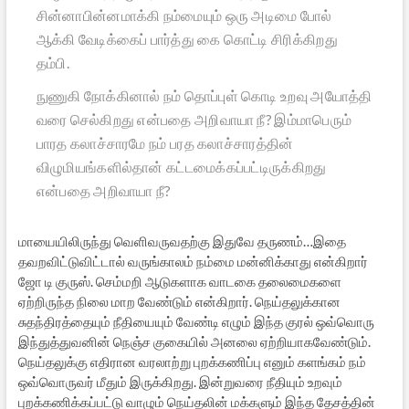
சின்னாபின்னமாக்கி நம்மையும் ஒரு அடிமை போல்
ஆக்கி வேடிக்கைப் பார்த்து கை கொட்டி சிரிக்கிறது
தம்பி.
நுணுகி நோக்கினால் நம் தொப்புள் கொடி உறவு அயோத்தி
வரை செல்கிறது என்பதை அறிவாயா நீ? இம்மாபெரும்
பாரத கலாச்சாரமே நம் பரத கலாச்சாரத்தின்
விழுமியங்களில்தான் கட்டமைக்கப்பட்டிருக்கிறது
என்பதை அறிவாயா நீ?
மாயையிலிருந்து வெளிவருவதற்கு இதுவே தருணம்…இதை
தவறவிட்டுவிட்டால் வருங்காலம் நம்மை மன்னிக்காது என்கிறார்
ஜோ டி குருஸ். செம்மறி ஆடுகளாக வாடகை தலைமைகளை
ஏற்றிருந்த நிலை மாற வேண்டும் என்கிறார். நெய்தலுக்கான
சுதந்திரத்தையும் நீதியையும் வேண்டி எழும் இந்த குரல் ஒவ்வொரு
இந்துத்துவனின் நெஞ்ச குகையில் அனலை ஏற்றியாகவேண்டும்.
நெய்தலுக்கு எதிரான வரலாற்று புறக்கணிப்பு எனும் களங்கம் நம்
ஒவ்வொருவர் மீதும் இருக்கிறது. இன்றுவரை நீதியும் உறவும்
புறக்கணிக்கப்பட்டு வாழும் நெய்தலின் மக்களும் இந்த தேசத்தின்