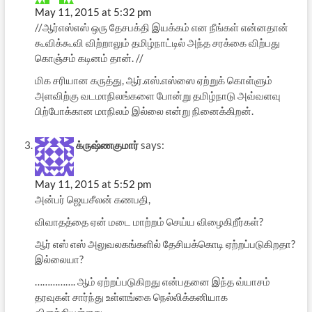
May 11, 2015 at 5:32 pm
//ஆர்எஸ்எஸ் ஒரு தேசபக்தி இயக்கம் என நீங்கள் என்னதான்
கூவிக்கூவி விற்றாலும் தமிழ்நாட்டில் அந்த சரக்கை விற்பது
கொஞ்சம் கடினம் தான். //
மிக சரியான கருத்து, ஆர்.எஸ்.எஸ்ஸை ஏற்றுக் கொள்ளும்
அளவிற்கு வடமாநிலங்களை போன்று தமிழ்நாடு அவ்வளவு
பிற்போக்கான மாநிலம் இல்லை என்று நினைக்கிறன்.
க்ருஷ்ணகுமார்
says:
May 11, 2015 at 5:52 pm
அன்பர் ஜெயசீலன் கணபதி,
விவாதத்தை ஏன் மடை மாற்றம் செய்ய விழைகிறீர்கள்?
ஆர் எஸ் எஸ் அலுவலகங்களில் தேசியக்கொடி ஏற்றப்படுகிறதா?
இல்லையா?
……………. ஆம் ஏற்றப்படுகிறது என்பதனை இந்த வ்யாசம்
தரவுகள் சார்ந்து உள்ளங்கை நெல்லிக்கனியாக