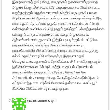
இறைவனைத் தவிர வேறு எவருக்கும் தலைவணங்குவதை
அனுமதிப்பது இல்லை. வந்தே மாதரம் பாடலை அவர்கள் பாட
மறுத்ததற்கும் அதுவே காரணம். (அதில் ஒரு முக்கியமான
அரசியல் உண்டு ஆனந்த மடம் நாவலை படித்து பார்த்தால் அது
விளங்கும்). ஆர்எஸ்எஸ் ஒரு தேசபக்தி இயக்கம் என நீங்கள்
என்னதான் கூவிக்கூவி விற்றாலும் தமிழ்நாட்டில் அந்த சரக்கை
விற்பது கொஞ்சம் கடினம் தான். எனது அனுபவத்தில்
ஆர்.எஸ்.எஸ் என்பது காவியுடுத்திய ரவுடிக்கும்பல் மட்டுமே.
ரவுடிகளில் பலர் நாட்டிற்கு சேவை செய்துள்ளனர்.
நாகர்கோயிலில் லிங்கம் என்னும் ரவுடி பல மாணவர்களுக்கு
கல்வி உதவி/ ஏழைப்பெண்களுக்கு திருமண உதவி
செய்துள்ளார். மதுரையில் நெல்பேட்டை சீனி என்றொருவரும்,
இங்கே சென்னையில் அயோத்தியா குப்பம் வீரமணியும்
உதாரணம் சொல்ல முடியும். நரேந்திர மோடி/ எல்.கே.
அத்வானியும் ஏதாவது நல்லது செய்திருக்கக்கூடும்.ஆனால்
ஒட்டுமொத்தமாக பார்க்கப்போனால் நன்மையை காட்டிலும்
தீமையே அதிகம் என்பது எனது முடிவு.
தாயுமானவன்
says: