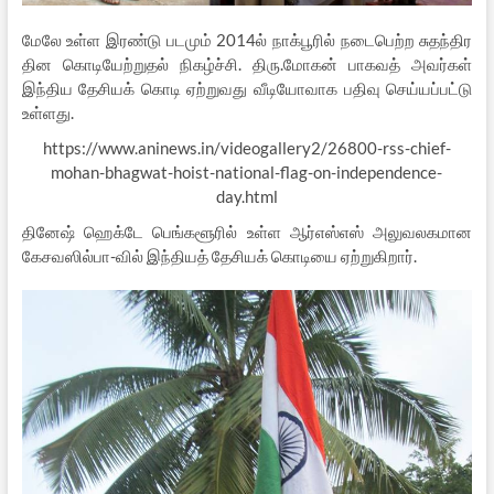
மேலே உள்ள இரண்டு படமும் 2014ல் நாக்பூரில் நடைபெற்ற சுதந்திர
தின கொடியேற்றுதல் நிகழ்ச்சி. திரு.மோகன் பாகவத் அவர்கள்
இந்திய தேசியக் கொடி ஏற்றுவது வீடியோவாக பதிவு செய்யப்பட்டு
உள்ளது.
https://www.aninews.in/videogallery2/26800-rss-chief-
mohan-bhagwat-hoist-national-flag-on-independence-
day.html
தினேஷ் ஹெக்டே பெங்களூரில் உள்ள ஆர்எஸ்எஸ் அலுவலகமான
கேசவஸில்பா-வில் இந்தியத் தேசியக் கொடியை ஏற்றுகிறார்.