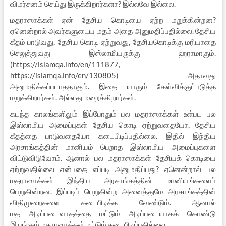
விமர்சனம் செய்து இருக்கிறார்களா? இல்லவே இல்லை.
மதராஸாக்கள் ஏன் தேசிய கொடியை ஏற்ற மறுக்கின்றன?
ஏனென்றால் அவர்களுடைய மதம் அதை அனுமதிப்பதில்லை. தேசிய
கீதம் பாடுவது, தேசிய கொடி ஏற்றுவது, தேசியகொடிக்கு மரியாதை
செலுத்துவது இஸ்லாமியருக்கு ஹராமாகும்.
(https://islamqa.info/en/111877,
https://islamqa.info/en/130805) அதாவது
அனுமதிக்கப்படாததாகும். இதை யாரும் கேள்விக்குட்படுத்த
மறுக்கிறார்கள். அல்லது மறைக்கிறார்கள்.
கடந்த காலங்களிலும் இப்போதும் பல மதராஸாக்கள் உள்பட பல
இஸ்லாமிய அமைப்புகள் தேசிய கொடி ஏற்றுவதையோ, தேசிய
கீதத்தை பாடுவதையோ கடைபிடிப்பதில்லை. இதில் இந்திய
அரசாங்கத்தின் மானியம் பெறாத இஸ்லாமிய அமைப்புகளை
விட்டுவிடுவோம். ஆனால் பல மதராஸாக்கள் தேசியக் கொடியை
ஏற்றுவதில்லை என்பதை எப்படி அனுமதிப்பது? ஏனென்றால் பல
மதராஸாக்கள் இந்திய அரசாங்கத்தின் மானியங்களைப்
பெறுகின்றன. இப்படிப் பெறுகின்ற அனைத்துமே அரசாங்கத்தின்
விதிமுறைகளை கடைபிடிக்க வேண்டும். ஆனால்
மத அடிப்படைவாதத்தை மட்டும் அடிப்படையாகக் கொண்டு
இயங்கும் மதராஸாக்கள் மட்டும் கடைபிடிப்பதில்லை.