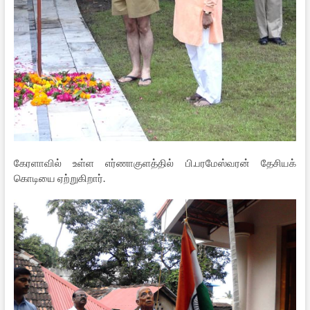
கேரளாவில் உள்ள எர்ணாகுளத்தில் பி.பரமேஸ்வரன் தேசியக்
கொடியை ஏற்றுகிறார்.