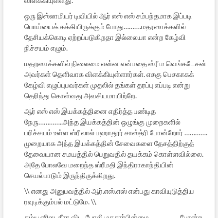
விளக்கியுள்ளது.
ஒரு இஸ்லாமியர் டிவியில் ஆர் எஸ் எஸ் சம்பந்தமாக இப்படி
பொய்யைக் கக்கியிருக்கும் போது……….மதரஸாக்களில்
தேசியக்கொடி ஏற்றப்படுகிறதா இல்லையா என்ற கேழ்வி
நிச்சயம் எழும்.
மதறஸாக்களில் நிலைமை என்ன என்பதை ஸ்ரீ ம வெங்கடேசன்
அவர்கள் தெளிவாக விளக்கியுள்ளார்கள். எசகு பெசகாகக்
கேழ்வி எழுப்புபவர்கள் முதலில் தங்கள் தரப்பு எப்படி என்று
தெரிந்து கொள்வது அவசியமாயிற்றே.
ஆர் எஸ் எஸ் இயக்கத்தினை எதிர்த்த பண்டித
நேரு…………..அந்த இயக்கத்தின் ஒழுங்கு முறைகளில்
பரிச்சயம் உள்ள ஸ்ரீ லால் பஹாதூர் சாஸ்த்ரி போன்றோர் ………….
முறையாக அந்த இயக்கத்தின் சேவைகளை தேசத்திற்குத்
தேவையான சமயத்தில் பெறுவதில் தயக்கம் கொள்ளவில்லை.
அதே போலவே மறைந்த ஸ்ரீமதி இந்திராகாந்தியின்
செயல்பாடும் இருந்திருக்கிறது.
\\ எனது அனுபவத்தில் ஆர்.எஸ்.எஸ் என்பது காவியுடுத்திய
ரவுடிக்கும்பல் மட்டுமே. \\
கம்யூனிஸ, தீரா விட, போலி மதசார்பின்மை…………….. போன்ற