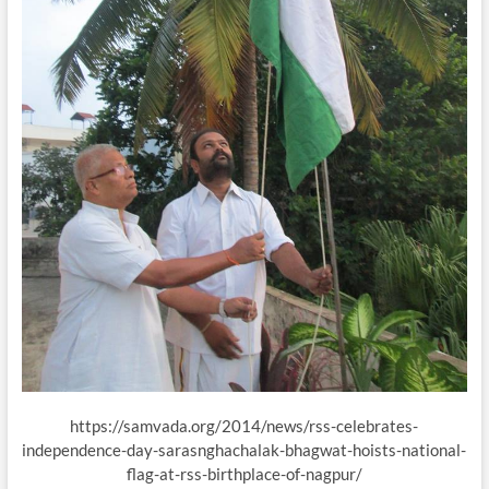
https://samvada.org/2014/news/rss-celebrates-
independence-day-sarasnghachalak-bhagwat-hoists-national-
flag-at-rss-birthplace-of-nagpur/