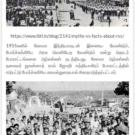
https://www.ibtl.in/blog/2141/myths-vs-facts-about-rss/
1955களில் கோவா இந்தியாவுடன் இணைய வேண்டும்,
போர்ச்சுக்கீசிய அரசு வெளியேற வேண்டும் என்று தொடர்
போராட்டங்களை ஆர்எஸ்எஸ் நடத்தியது. கோவா ஆர்எஸ்எஸ்
தலைவர் ஜகன்னாந் ராவ் ஜோஷி சத்தியாகிரப் போராட்டத்தில்
ஈடுபட்டு போர்ச்சுகீசிய காவல்துறையால் சிறைபடுத்தப்பட்டார்.