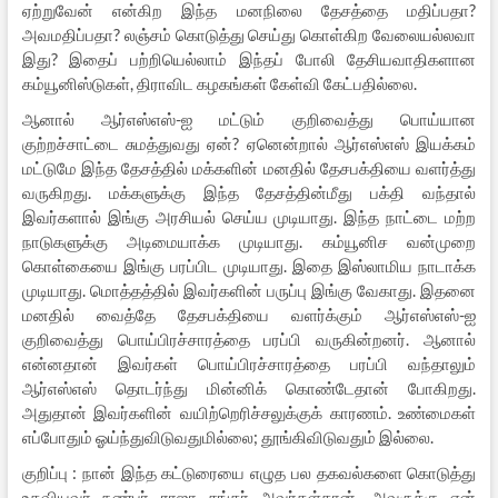
ஏற்றுவேன் என்கிற இந்த மனநிலை தேசத்தை மதிப்பதா?
அவமதிப்பதா? லஞ்சம் கொடுத்து செய்து கொள்கிற வேலையல்லவா
இது? இதைப் பற்றியெல்லாம் இந்தப் போலி தேசியவாதிகளான
கம்யூனிஸ்டுகள், திராவிட கழகங்கள் கேள்வி கேட்பதில்லை.
ஆனால் ஆர்எஸ்எஸ்-ஐ மட்டும் குறிவைத்து பொய்யான
குற்றச்சாட்டை சுமத்துவது ஏன்? ஏனென்றால் ஆர்எஸ்எஸ் இயக்கம்
மட்டுமே இந்த தேசத்தில் மக்களின் மனதில் தேசபக்தியை வளர்த்து
வருகிறது. மக்களுக்கு இந்த தேசத்தின்மீது பக்தி வந்தால்
இவர்களால் இங்கு அரசியல் செய்ய முடியாது. இந்த நாட்டை மற்ற
நாடுகளுக்கு அடிமையாக்க முடியாது. கம்யூனிச வன்முறை
கொள்கையை இங்கு பரப்பிட முடியாது. இதை இஸ்லாமிய நாடாக்க
முடியாது. மொத்தத்தில் இவர்களின் பருப்பு இங்கு வேகாது. இதனை
மனதில் வைத்தே தேசபக்தியை வளர்க்கும் ஆர்எஸ்எஸ்-ஐ
குறிவைத்து பொய்பிரச்சாரத்தை பரப்பி வருகின்றனர். ஆனால்
என்னதான் இவர்கள் பொய்பிரச்சாரத்தை பரப்பி வந்தாலும்
ஆர்எஸ்எஸ் தொடர்ந்து மின்னிக் கொண்டேதான் போகிறது.
அதுதான் இவர்களின் வயிற்றெரிச்சலுக்குக் காரணம். உண்மைகள்
எப்போதும் ஓய்ந்துவிடுவதுமில்லை; தூங்கிவிடுவதும் இல்லை.
குறிப்பு : நான் இந்த கட்டுரையை எழுத பல தகவல்களை கொடுத்து
உதவியவர் நண்பர் ராஜா சங்கர் அவர்கள்தான். அவருக்கு என்