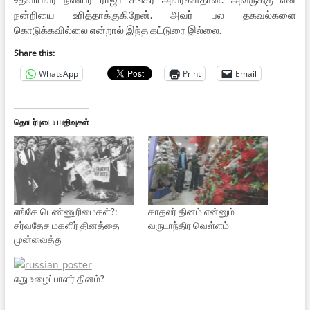
நன்றியை உரித்தாக்குகிறேன். அவர் பல தகவல்களை
கொடுக்கவில்லை என்றால் இந்த கட்டுரை இல்லை.
Share this:
WhatsApp
Print
Email
தொடர்புடைய பதிவுகள்
எங்கே பெண்ணுரிமைகள்?:
காதலர் தினம் என்னும்
சர்வதேச மகளிர் தினத்தை
வருடாந்திர வெள்ளம்
முன்வைத்து
எது உழைப்பாளர் தினம்?