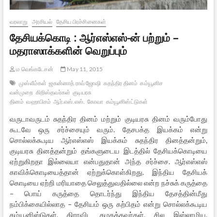
வரலாறு
அரசியல்
தேசிய பிரச்சினைகள்
தேசியக்கொடி : ஆர்எஸ்எஸ்-ன் பற்றும் –
மதராஸாக்களின் வெறுப்பும்
ம வெங்கடேசன்
May 11, 2015
முஸ்லீம்கள்
ஜகன்னாத் ராவ் ஜோஷி
சுதந்திர தினம்
கம்யூனிச
வன்முறை
கிறிஸ்தவர்கள்
குடியரசு
தினம்
வஹாபிசம்
ஆர்.எஸ்.எஸ்.
கோவா
கம்யூனிஸ்ட்டுகள்
வருடாவருடம் சுதந்திர தினம் மற்றும் குடியரசு தினம் வரும்போது
கூடவே ஒரு சர்ச்சையும் வரும். தேசபக்த இயக்கம் என்று
சொல்லக்கூடிய ஆர்எஸ்எஸ் இயக்கம் சுதந்திர தினத்தன்றும்,
குடியரசு தினத்தன்றும் தங்களுடைய இடத்தில் தேசியக்கொடியை
ஏற்றுகிறதா இல்லையா என்பதுதான் அந்த சர்ச்சை. ஆர்எஸ்எஸ்
காவிக்கொடியைத்தான் ஏற்றுக்கொள்கிறது. இந்திய தேசியக்
கொடியை ஏற்றி மரியாதை செலுத்துவதில்லை என்ற நச்சுக் கருத்தை
– பொய் கருத்தை தொடர்ந்து இந்திய தேசத்தின்மீது
நம்பிக்கையில்லாத – தேசியம் ஒரு கற்பிதம் என்று சொல்லக்கூடிய
கம்யூனிஸ்டுகள், திராவிட கழகத்தவர்கள், சில இஸ்லாமிய,