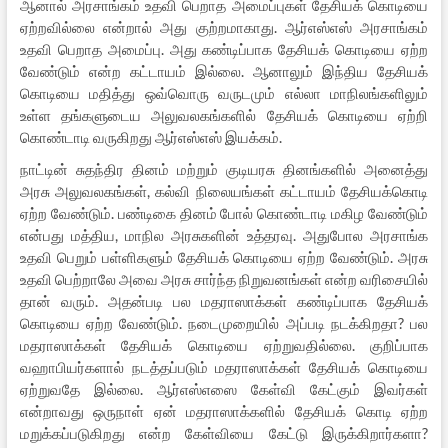
ஆனால் அரசாங்கம் உதவி பெறாத அமைப்புகள் தேசியக் கொடியை
ஏற்றவில்லை என்றால் அது குற்றமாகாது. ஆர்எஸ்எஸ் அரசாங்கம்
உதவி பெறாத அமைப்பு. அது கண்டிப்பாக தேசியக் கொடியை ஏற்ற
வேண்டும் என்ற கட்டாயம் இல்லை. ஆனாலும் இந்திய தேசியக்
கொடியை மதித்து ஒவ்வொரு வருடமும் எல்லா மாநிலங்களிலும்
உள்ள தங்களுடைய அலுவலகங்களில் தேசியக் கொடியை ஏற்றி
கொண்டாடி வருகிறது ஆர்எஸ்எஸ் இயக்கம்.
நாட்டின் சுதந்திர தினம் மற்றும் குடியரசு தினங்களில் அனைத்து
அரசு அலுவலகங்கள், கல்வி நிலையங்கள் கட்டாயம் தேசியக்கொடி
ஏற்ற வேண்டும். பண்டிகை தினம் போல் கொண்டாடி மகிழ வேண்டும்
என்பது மத்திய, மாநில அரசுகளின் உத்தரவு. அதுபோல அரசாங்க
உதவி பெறும் பள்ளிகளும் தேசியக் கொடியை ஏற்ற வேண்டும். அரசு
உதவி பெற்றாலே அவை அரசு சார்ந்த நிறுவனங்கள் என்ற வரிசையில்
தான் வரும். அதன்படி பல மதராஸாக்கள் கண்டிப்பாக தேசியக்
கொடியை ஏற்ற வேண்டும். நடைமுறையில் அப்படி நடக்கிறதா? பல
மதராஸாக்கள் தேசியக் கொடியை ஏற்றுவதில்லை. குறிப்பாக
வஹாபியர்களால் நடத்தப்படும் மதராஸாக்கள் தேசியக் கொடியை
ஏற்றுவதே இல்லை. ஆர்எஸ்எஸை கேள்வி கேட்கும் இவர்கள்
என்றாவது ஒருநாள் ஏன் மதராஸாக்களில் தேசியக் கொடி ஏற்ற
மறுக்கப்படுகிறது என்ற கேள்வியை கேட்டு இருக்கிறார்களா?