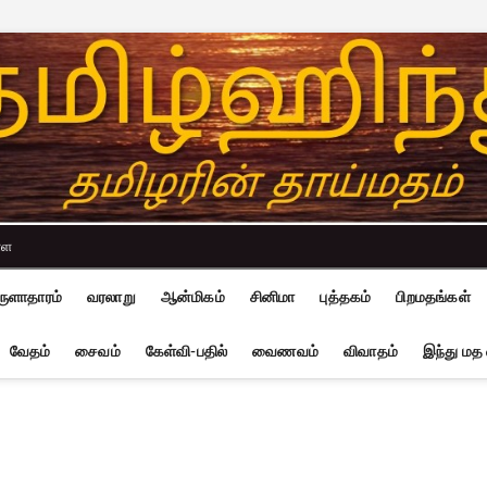
்ள
ுளாதாரம்
வரலாறு
ஆன்மிகம்
சினிமா
புத்தகம்
பிறமதங்கள்
வேதம்
சைவம்
கேள்வி-பதில்
வைணவம்
விவாதம்
இந்து மத