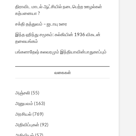
திராவிட மாடல் ஆட்சியில் நடைபெற்ற ஊழல்கள்
கற்பனையா ?
சக்தி தத்துவம் – ஜடாயு உரை
இந்த ஹிந்து சமூகம்: கல்கியின் 1936 விகடன்
தலையங்கம்
பங்களாதேஷ் கலவரமும் இந்தியாவின்பாதுகாப்பும்
வகைகள்
அஞ்சலி
(55)
அனுபவம்
(163)
அரசியல்
(769)
அறிவிப்புகள்
(92)
அறிவியல்
(57)