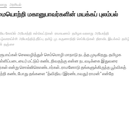
லாறு
அரசியல்
ையொற்றி மகானுபாவர்களின் மயக்கப் புலம்பல்
ரிய கோயில்
அயோத்தி
கல்வெட்டுகள்
ராமாயணம்
தமிழக வரலாறு
அயோத்தி
ழ்வாராய்ச்சி
அயோத்தித் தீர்ப்பு
தமிழ்
மு. கருணாநிதி
செப்பேடுகள்
திராவிட இயக்கம்
தமிழ
ன்
தஞ்சை
ூபாய்கள் செலவழித்துச் செம்மொழி மாநாடு நடத்த முடிகிறது. தமிழக
 (பள்ளிப்படையை) மட்டும் கண்டறிவதற்கு என்ன நடவடிக்கை இதுவரை
ியர்கள் என்று சொல்லிகொண்டார்கள். ராமனோடு தங்களுக்கிருந்த பூர்விகத்
ற்றி கண்டபோது தங்களை “த்விதிய (இரண்டாவது) ராமன்” என்றே