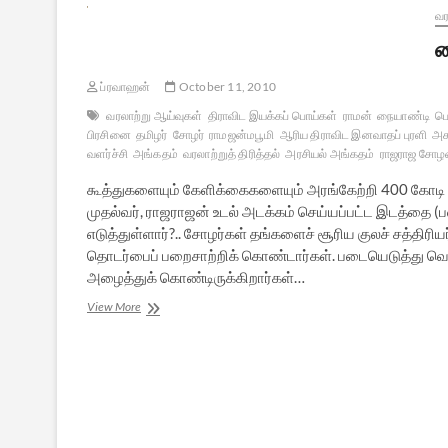
வர
ம
ப்ரவாஹன்
October 11, 2010
வரலாற்று ஆய்வுகள்
திராவிட இயக்கப் பொய்கள்
ராமன்
நையாண்டி
பெ
பிரசினை
தமிழர்
சோழர்
ராமஜன்மபூமி
ஆரிய திராவிட இனவாதப் புரளி
அக
வளர்ச்சி
அங்கதம்
வரலாற்றுத் திரித்தல்
அரசியல் அங்கதம்
ராஜராஜ சோழ
கூத்துகளையும் கேளிக்கைகளையும் அரங்கேற்றி 400 கோடி ர
முதல்வர், ராஜராஜன் உடல் அடக்கம் செய்யப்பட்ட இடத்தை
எடுத்துள்ளார்?.. சோழர்கள் தங்களைச் சூரிய குலச் சத்திர
தொடர்பைப் பறைசாற்றிக் கொண்டார்கள். படையெடுத்து வெ
அழைத்துக் கொண்டிருக்கிறார்கள்…
மையொற்றி
View More
மகானுபாவர்களின்
மயக்கப்
புலம்பல்