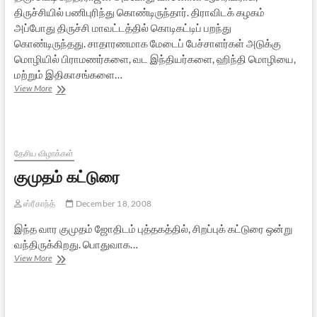
திருச்சியில் பணிபுரிந்து கொண்டிருந்தார். திராவிடக் கழகம்
அப்போது திருச்சி மாவட்டத்தில் கொடிகட்டிப் பறந்து
கொண்டிருந்தது. சாதாரணமாக மேடைப் பேச்சாளர்கள் அடுக்கு
மொழியில் பிராமணர்களை, வட இந்தியர்களை, ஹிந்தி மொழியை,
மற்றும் இதிகாசங்களை…
1947,
View More
ஆகஸ்ட்
15
–
முதல்
சுதந்திர
தேசிய விழாக்கள்
தினத்தன்று.
குமுதம் கட்டுரை
.
.
ஸ்ரீகாந்த்
December 18, 2008
இந்த வார குமுதம் ஜோதிடம் புத்தகத்தில், சிறப்புக் கட்டுரை ஒன்று
வந்திருக்கிறது. பொதுவாக…
குமுதம்
View More
கட்டுரை