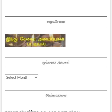
சமூகசேவை
முந்தைய பதிவுகள்
முந்தைய
பதிவுகள்
அண்மையவை
சனாதன தர்ம சர்ச்சை: ஒரு முழுமையான பார்வை