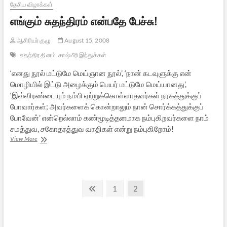
தேசிய விழாக்கள்
எங்கும் சுதந்திரம் என்பதே பேச்சு!
ஆசிரியர் குழு
August 15, 2008
சுதந்திர தினம்
காஷ்மீரி இந்துக்கள்
‘எனது நூல் மட்டுமே மெய்ஞான நூல்’, ‘நான் கடவுளுக்கு என்
மொழியில் இட்டு அழைக்கும் பெயர் மட்டுமே மெய்யானது’,
‘இவ்விரண்டையும் நம்பி ஏற்றுக்கொள்ளாதவர்கள் நரகத்துக்குப்
போவார்கள்; அவர்களைக் கொன்றாலும் நான் சொர்க்கத்துக்குப்
போவேன்’ என்றெல்லாம் கண்மூடித்தனமாக நம்புகிறவர்களை நாம்
சமத்துவ, சகோதரத்துவ வாதிகள் என்று நம்புகிறோம்!
எங்கும்
View More
சுதந்திரம்
என்பதே
பேச்சு!
Posts
Previous
Page
Page
1
2
page
pagination