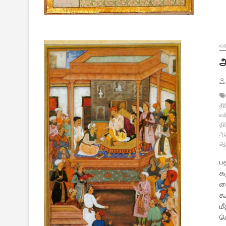
வர
அ
திர
வர
தி
ஆட
ஆட
பத
க
வை
க
ம
க