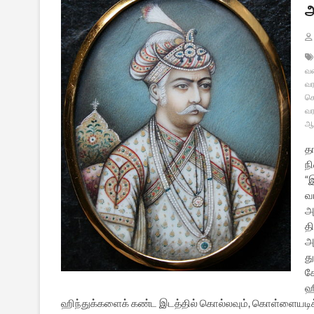
அ
வ
வர
கொ
வர
ஆய
த
ந
“
வ
அ
தி
அ
த
க
ஹி
ஹிந்துக்களைக் கண்ட இடத்தில் கொல்லவும், கொள்ளையடிக