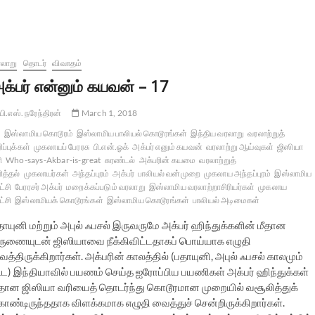
லாறு
தொடர்
விவாதம்
க்பர் என்னும் கயவன் – 17
பி.எஸ். நரேந்திரன்
March 1, 2018
இஸ்லாமிய கொடூரம்
இஸ்லாமிய பாலியல் கொடூரங்கள்
இந்திய வரலாறு
வரலாற்றுத்
ிப்புக்கள்
முகலாயப் பேரரசு
பி.என்.ஓக்
அக்பர் எனும் கயவன்
வரலாற்று ஆய்வுகள்
ஜிஸியா
ி
Who-says-Akbar-is-great
சுரண்டல்
அக்பரின் கயமை
வரலாற்றுத்
ரித்தல்
முகலாயர்கள்
அந்தப்புரம்
அக்பர்
பாலியல் வன்முறை
முகலாய அந்தப்புரம்
இஸ்லாமிய
்சி
பேரரசர் அக்பர்
மறைக்கப்படும் வரலாறு
இஸ்லாமிய வரலாற்றாசிரியர்கள்
முகலாய
்சி
இஸ்லாமியக் கொடூரங்கள்
இஸ்லாமிய கொடூரங்கள்
பாலியல் அடிமைகள்
ாயுனி மற்றும் அபுல் ஃபசல் இருவருமே அக்பர் ஹிந்துக்களின் மீதான
ருணையுடன் ஜிஸியாவை நீக்கிவிட்டதாகப் பொய்யாக எழுதி
த்திருக்கிறார்கள். அக்பரின் காலத்தில் (பதாயுனி, அபுல் ஃபசல் காலமும்
ூட) இந்தியாவில் பயணம் செய்த ஐரோப்பிய பயணிகள் அக்பர் ஹிந்துக்கள்
ீதான ஜிஸியா வரியைத் தொடர்ந்து கொடூரமான முறையில் வசூலித்துக்
ொண்டிருந்ததாக விளக்கமாக எழுதி வைத்துச் சென்றிருக்கிறார்கள்.