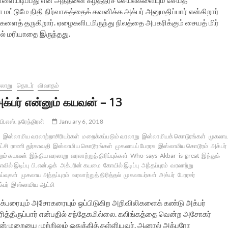
ள்ளையடிப்பது என அத்தனை கீழ்த்தரச் செயல்களையும் செய்த
மட்டுமே நிதி நிர்வாகத்தைக் கவனிக்க அக்பர் அனுமதிப்பார் என்கிறார்
ைத் தருகிறார். ஏழைகளிடமிருந்து நிலத்தை அபகரிக்கும் சையத் மிர்
ல் மரியாதை இருந்தது.
லாறு
தொடர்
விவாதம்
க்பர் என்னும் கயவன் – 13
பி.எஸ். நரேந்திரன்
January 6, 2018
இஸ்லாமிய வரலாற்றாசிரியர்கள்
மறைக்கப்படும் வரலாறு
இஸ்லாமியக் கொடூரங்கள்
முகலா
்சி
ராணி துர்காவதி
இஸ்லாமிய கொடூரங்கள்
முகலாயப் பேரரசு
இஸ்லாமிய கொடூரம்
அக்பர்
ும் கயவன்
இந்திய வரலாறு
வரலாற்றுத் திரிப்புக்கள்
Who-says-Akbar-is-great
இந்துக்
வில் இடிப்பு
பி.என்.ஓக்
அக்பரின் கயமை
கோயில் இடிப்பு
அந்தப்புரம்
வரலாற்று
்வுகள்
முகலாய அந்தப்புரம்
வரலாற்றுத் திரித்தல்
முகலாயர்கள்
அக்பர்
பேரரசர்
்பர்
இஸ்லாமிய ஆட்சி
க்பரையும் அசோகரையும் ஒப்பிடுகிற அறிவிலிகளைக் கண்டு அக்பர்
ிரித்திருப்பார் என்பதில் சந்தேகமில்லை. கலிங்கத்தை வென்ற அசோகர்
ன்முறையை முற்றிலும் ஒதுக்கித் தள்ளியவர். ஆனால் அக்பரோ