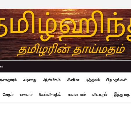
்ள
ுளாதாரம்
வரலாறு
ஆன்மிகம்
சினிமா
புத்தகம்
பிறமதங்கள்
வேதம்
சைவம்
கேள்வி-பதில்
வைணவம்
விவாதம்
இந்து மத