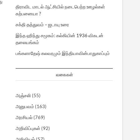
து
திராவிட மாடல் ஆட்சியில் நடைபெற்ற ஊழல்கள்
்
கற்பனையா ?
சக்தி தத்துவம் – ஜடாயு உரை
இந்த ஹிந்து சமூகம்: கல்கியின் 1936 விகடன்
தலையங்கம்
பங்களாதேஷ் கலவரமும் இந்தியாவின்பாதுகாப்பும்
வகைகள்
அஞ்சலி
(55)
அனுபவம்
(163)
அரசியல்
(769)
அறிவிப்புகள்
(92)
அறிவியல்
(57)