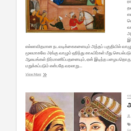
ர
த
எ
செ
வா
அ
இ
எல்லாவிதமான நடவடிக்கைகளையும் அந்தப் பகுதியில் வாழும்
மூலமாகவே அங்கு வாழும் ஹிந்து காஃபிர்கள் மீது செயல்படுத
ஆலயங்கள் நிர்மாணிப்பதனையும், ஏன் இடிந்த பழையதொரு 
மறுக்கப்படும் என்பதே வரலாறு…
அக்பர்
View More
என்னும்
கயவன்
–
17
வர
அ
கொ