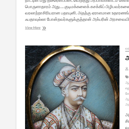
நாட்டின் மீது திடீரெனப்படையெடுத்து அப்பாவிகளிடம் கொ
பொருளாதாரம் அது…. குடிமக்களைக் கசக்கிப் பிழிபவர்களை 
வரலாற்றாசிரியரான பதாயுனி. அதற்கு ஏராளமான உதாரணங்கள
ஃபதாவுல்லா போன்றவர்களுக்குத்தான் அக்பரின் அரசவையி
அக்பர்
View More
என்னும்
கயவன்
–
14
வர
அ
ஆட
என
கோ
ஆய
அக
அ
ச
வ