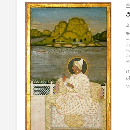
வி
அ
க
அந
வர
அ
திர
பி
ப
Vi