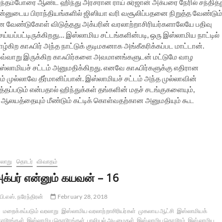
ாந்தம்போரை ஆண்ட ஹிந்து அரசரான ராய் சுர்ஜான் அக்பரை நேரில் சந்தித்
ன்னுடைய பிராந்தியங்களில் ஜிஸியா வரி வசூலிப்பதனை நிறுத்த வேண்டும
ன வேண்டுகோள் விடுத்தது அக்பரின் வரலாற்றாசிரியர்களாலேயே பதிவு
ய்யப்பட்டிருக்கிறது… இஸ்லாமிய சட்டங்களின்படி, ஒரு இஸ்லாமிய நாட்டில்
ழ்கிற காஃபிர் அந்த நாட்டுக் குடிமகனாக அங்கீகரிக்கப்பட மாட்டான்.
வ்வாறு இருக்கிற காஃபிர்களை அவமானங்களுடன் மட்டுமே வாழ
ஸ்லாமியச் சட்டம் அனுமதிக்கிறது. எனவே காஃபிர்களுக்கு எதிரான
 முல்லாவே தீர்மானிப்பான். இஸ்லாமியச் சட்டம் அந்த முல்லாவின்
்தப்படும் என்பதால் ஹிந்துக்கள் தங்களின் மதச் சடங்குகளையும்,
ஆலயத்தையும் மீண்டும் கட்டிக் கொள்வதற்கான அனுமதியும் கூட
லாறு
தொடர்
விவாதம்
க்பர் என்னும் கயவன் – 16
பி.எஸ். நரேந்திரன்
February 28, 2018
மறைக்கப்படும் வரலாறு
இஸ்லாமிய வரலாற்றாசிரியர்கள்
முகலாய ஆட்சி
இஸ்லாமியக்
டூரங்கள்
இஸ்லாமிய கொடூரங்கள்
பாலியல் அடிமைகள்
இஸ்லாமிய கொடூரம்
இஸ்லாமிய