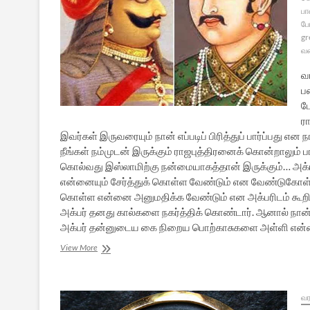
பா
பே
gr
வ
வ
பண
ப
ரா
இவர்கள் இருவரையும் நான் எப்படிப் பிரித்துப் பார்ப்பது 
நீங்கள் நம்முடன் இருக்கும் ராஜபுத்திரனைக் கொன்றாலும
கொல்வது இஸ்லாமிற்கு நன்மையாகத்தான் இருக்கும்… அக்பரி
என்னையும் சேர்த்துக் கொள்ள வேண்டும் என வேண்டுகோள் வி
கொள்ள என்னை அனுமதிக்க வேண்டும் என அக்பரிடம் கூறினே
அக்பர் தனது கால்களை நகர்த்திக் கொண்டார். ஆனால் நா
அக்பர் தன்னுடைய கை நிறைய பொற்காசுகளை அள்ளி என்னி
அக்பர்
View More
என்னும்
கயவன்
–
16
வர