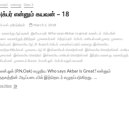
வாதம்
வரலாறு
தொடர்
க்பர் என்னும் கயவன் – 18
பி.எஸ். நரேந்திரன்
March 2, 2018
வரலாற்று ஆய்வுகள்
ஜிஸியா வரி
Who-says-Akbar-is-great
சுரண்டல்
அக்பரின்
யமை
வரலாற்றுத் திரித்தல்
முகலாயர்கள்
அந்தப்புரம்
அக்பர்
பாலியல் வன்முறை
முகலாய
்தப்புரம்
இஸ்லாமிய ஆட்சி
பேரரசர் அக்பர்
மறைக்கப்படும் வரலாறு
இஸ்லாமிய
லாற்றாசிரியர்கள்
முகலாய ஆட்சி
இஸ்லாமியக் கொடூரங்கள்
இஸ்லாமிய கொடூரங்கள்
பாலிய
டிமைகள்
இஸ்லாமிய கொடூரம்
இஸ்லாமிய பாலியல் கொடூரங்கள்
இந்திய வரலாறு
வரலாற்றுத்
ிப்புக்கள்
முகலாயப் பேரரசு
பி.என்.ஓக்
அக்பர் எனும் கயவன்
.என்.ஓக் (P.N.Oak) எழுதிய Who says Akbar is Great? என்னும்
ுத்தகத்தின் அடிப்படையில் இத்தொடர் எழுதப்படுகிறது. …
அக்பர்
ew More
என்னும்
கயவன்
–
18