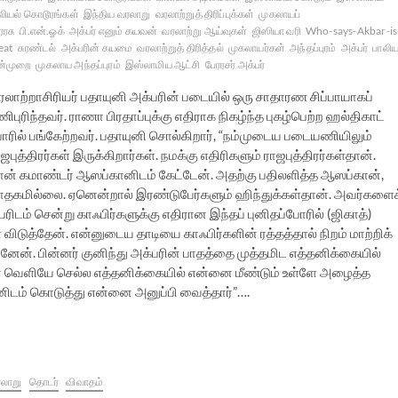
லியல் கொடூரங்கள்
இந்திய வரலாறு
வரலாற்றுத் திரிப்புக்கள்
முகலாயப்
ரரசு
பி.என்.ஓக்
அக்பர் எனும் கயவன்
வரலாற்று ஆய்வுகள்
ஜிஸியா வரி
Who-says-Akbar-is
eat
சுரண்டல்
அக்பரின் கயமை
வரலாற்றுத் திரித்தல்
முகலாயர்கள்
அந்தப்புரம்
அக்பர்
பாலிய
ன்முறை
முகலாய அந்தப்புரம்
இஸ்லாமிய ஆட்சி
பேரரசர் அக்பர்
ரலாற்றாசிரியர் பதாயுனி அக்பரின் படையில் ஒரு சாதாரண சிப்பாயாகப்
ிபுரிந்தவர். ராணா பிரதாப்புக்கு எதிராக நிகழ்ந்த புகழ்பெற்ற ஹல்திகாட்
ோரில் பங்கேற்றவர். பதாயுனி சொல்கிறார், “நம்முடைய படையணியிலும்
ஜபுத்திரர்கள் இருக்கிறார்கள். நமக்கு எதிரிகளும் ராஜபுத்திரர்கள்தான்.
என நான் கமாண்டர் ஆஸப்கானிடம் கேட்டேன். அதற்கு பதிலளித்த ஆஸப்கான்,
் பாதகமில்லை. ஏனென்றால் இரண்டுபேர்களும் ஹிந்துக்கள்தான். அவர்களைக
டம் சென்று காஃபிர்களுக்கு எதிரான இந்தப் புனிதப்போரில் (ஜிகாத்)
டுத்தேன். என்னுடைய தாடியை காஃபிர்களின் ரத்தத்தால் நிறம் மாற்றிக்
ன். பின்னர் குனிந்து அக்பரின் பாதத்தை முத்தமிட எத்தனிக்கையில்
ன் வெளியே செல்ல எத்தனிக்கையில் என்னை மீண்டும் உள்ளே அழைத்த
டம் கொடுத்து என்னை அனுப்பி வைத்தார்”….
லாறு
தொடர்
விவாதம்