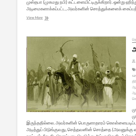
முஸ்தபா (முகமது நபி) கட்டளையிட்டிருக்கிறார். ஒன்று ஹ
அடிமைகளாக்கப்பட்ட, அவர்களின் சொத்துக்களைக் கைப்பற்
அக்பர்
View More
என்னும்
கயவன்
–
15
த
அ
sa
தி
ஆட
ஆட
கொ
ம
ம
இருந்ததில்லை. அவர்களின் பொருளாதாரம் கொள்ளையடிப்பு
அடித்துப் பிடுங்குவது, செத்தவனின் சொத்தை (அவனுக்கு வ