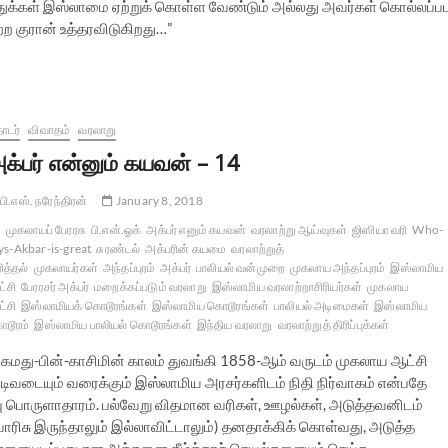
ிந்துக்கள் இஸ்லாமை ஏற்றுக் கொள்ள வேண்டும் அல்லது அவர்கள் கொல்லப்ப
ற குரான் உத்தரவிடுகிறது…”
ொடர்
விவாதம்
வரலாறு
க்பர் என்னும் கயவன் – 14
பி.எஸ். நரேந்திரன்
January 8, 2018
முகலாயப் பேரரசு
பி.என்.ஓக்
அக்பர் எனும் கயவன்
வரலாற்று ஆய்வுகள்
ஜிஸியா வரி
Who-
ys-Akbar-is-great
சுரண்டல்
அக்பரின் கயமை
வரலாற்றுத்
ரித்தல்
முகலாயர்கள்
அந்தப்புரம்
அக்பர்
பாலியல் வன்முறை
முகலாய அந்தப்புரம்
இஸ்லாமிய
்சி
பேரரசர் அக்பர்
மறைக்கப்படும் வரலாறு
இஸ்லாமிய வரலாற்றாசிரியர்கள்
முகலாய
்சி
இஸ்லாமியக் கொடூரங்கள்
இஸ்லாமிய கொடூரங்கள்
பாலியல் அடிமைகள்
இஸ்லாமிய
டூரம்
இஸ்லாமிய பாலியல் கொடூரங்கள்
இந்திய வரலாறு
வரலாற்றுத் திரிப்புக்கள்
ுகமது-பின்-காசிமின் காலம் துவங்கி 1858-ஆம் வருடம் முகலாய ஆட்சி
ுடிவடையும் வரைக்கும் இஸ்லாமிய அரசர்களிடம் நிதி நிர்வாகம் என்பதே
 பொருளாதாரம். பல்வேறு விதமான வரிகள், ஊழல்கள், அடுத்தவனிடம்
ாரிசு இருந்தாலும் இல்லாவிட்டாலும்) தனதாக்கிக் கொள்வது, அடுத்த