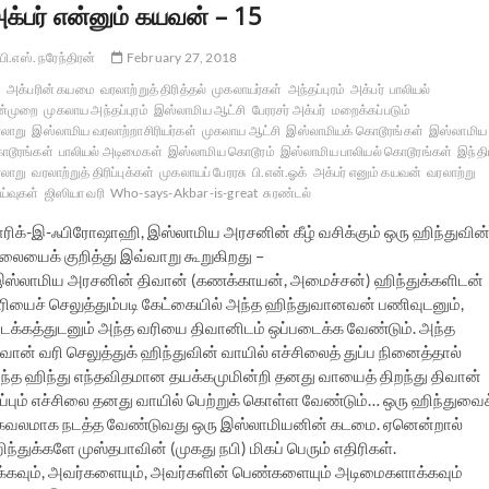
க்பர் என்னும் கயவன் – 15
பி.எஸ். நரேந்திரன்
February 27, 2018
அக்பரின் கயமை
வரலாற்றுத் திரித்தல்
முகலாயர்கள்
அந்தப்புரம்
அக்பர்
பாலியல்
ன்முறை
முகலாய அந்தப்புரம்
இஸ்லாமிய ஆட்சி
பேரரசர் அக்பர்
மறைக்கப்படும்
லாறு
இஸ்லாமிய வரலாற்றாசிரியர்கள்
முகலாய ஆட்சி
இஸ்லாமியக் கொடூரங்கள்
இஸ்லாமிய
டூரங்கள்
பாலியல் அடிமைகள்
இஸ்லாமிய கொடூரம்
இஸ்லாமிய பாலியல் கொடூரங்கள்
இந்த
லாறு
வரலாற்றுத் திரிப்புக்கள்
முகலாயப் பேரரசு
பி.என்.ஓக்
அக்பர் எனும் கயவன்
வரலாற்று
்வுகள்
ஜிஸியா வரி
Who-says-Akbar-is-great
சுரண்டல்
ாரிக்-இ-ஃபிரோஷாஹி, இஸ்லாமிய அரசனின் கீழ் வசிக்கும் ஒரு ஹிந்துவின
ிலையைக் குறித்து இவ்வாறு கூறுகிறது –
இஸ்லாமிய அரசனின் திவான் (கணக்காயன், அமைச்சன்) ஹிந்துக்களிடன்
ரியைச் செலுத்தும்படி கேட்கையில் அந்த ஹிந்துவானவன் பணிவுடனும்,
டக்கத்துடனும் அந்த வரியை திவானிடம் ஒப்படைக்க வேண்டும். அந்த
வான் வரி செலுத்துக் ஹிந்துவின் வாயில் எச்சிலைத் துப்ப நினைத்தால்
ந்த ஹிந்து எந்தவிதமான தயக்கமுமின்றி தனது வாயைத் திறந்து திவான்
ுப்பும் எச்சிலை தனது வாயில் பெற்றுக் கொள்ள வேண்டும்… ஒரு ஹிந்துவைக
ேவலமாக நடத்த வேண்டுவது ஒரு இஸ்லாமியனின் கடமை. ஏனென்றால்
ந்துக்களே முஸ்தபாவின் (முகது நபி) மிகப் பெரும் எதிரிகள்.
்கவும், அவர்களையும், அவர்களின் பெண்களையும் அடிமைகளாக்கவும்