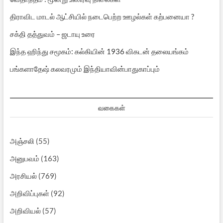
திராவிட மாடல் ஆட்சியில் நடைபெற்ற ஊழல்கள் கற்பனையா ?
சக்தி தத்துவம் – ஜடாயு உரை
இந்த ஹிந்து சமூகம்: கல்கியின் 1936 விகடன் தலையங்கம்
பங்களாதேஷ் கலவரமும் இந்தியாவின்பாதுகாப்பும்
வகைகள்
அஞ்சலி
(55)
அனுபவம்
(163)
அரசியல்
(769)
அறிவிப்புகள்
(92)
அறிவியல்
(57)