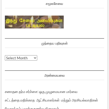
சமூகசேவை
முந்தைய பதிவுகள்
முந்தைய
பதிவுகள்
அண்மையவை
சனாதன தர்ம சர்ச்சை: ஒரு முழுமையான பார்வை
சட்டத்தை மதிக்காத ஆட்சியாளர்கள் மற்றும் அரசியல்வாதிகள்
வேதாந்தம் : மூன்று உணர்வு நிலைகள்