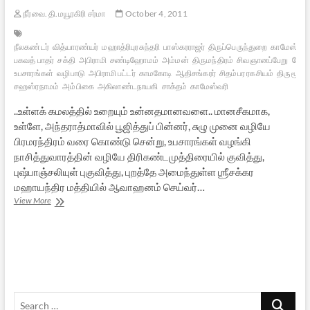
நீர்வை. தி.மயூரகிரி சர்மா
October 4, 2011
நீலகண்டர்
வித்யாரண்யர்
மஹாத்ரிபுரசுந்தரி
பாஸ்கரராஜர்
திருப்பெருந்துறை
காமேஸ்வரர
பகவத் பாதர்
சக்தி
அபிராமி
சண்டிஹோமம்
அம்மன்
திருமந்திரம்
சிவஞானப்பேறு
தேவி
உபசாரங்கள்
வழிபாடு
அபிராமி பட்டர்
காமகோடி
ஆதிசங்கரர்
சிதம்பர ரகசியம்
திருமூலர்
சஹஸ்ரநாமம்
அம்பிகை
அகிலாண்டநாயகி
சாக்தம்
காமேஸ்வரி
..உள்ளக் கமலத்தில் உறையும் உன்னதமானவளை.. மானசீகமாக,
உள்ளே, அந்தராத்மாவில் பூஜித்துப் பின்னர், சுழு முனை வழியே
பிரமரந்திரம் வரை கொண்டு சென்று, உபசாரங்கள் வழங்கி
நாசித்துவாரத்தின் வழியே திரிகண்டமுத்திரையில் குவித்து,
புஷ்பாஞ்சலியுள் புகுவித்து, புறத்தே அமைந்துள்ள ஶ்ரீசக்கர
மஹாயந்திர மத்தியில் ஆவாஹனம் செய்வர்…
அம்பிகை
View More
வழிபாடும்,
ஸ்ரீசக்கர
பூஜையும்
Search