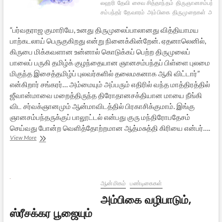
லஹரி
தேவி
சைவ சித்தாந்தம்
திருஞானசம்பந்தர்
சம்பந்தர்
தேவாரம்
அம்பிகை
திருமுறைகள்
அம்ப
“பர்வதராஜ குமாரியே, உனது திருமுலைப்பாலானது வித்தியாமய
பாற்கடலாய் பெருகுகிறது என்று நினைக்கின்றேன். ஏதனாலெனில்,
கிருபை மிக்கவளான உன்னால் கொடுக்கப் பெற்ற திருமுலைப்
பாலைப் பருகி தமிழ்க் குழந்தையான ஞானசம்பந்தப் பிள்ளை புலமை
மிகுந்த இசைத்தமிழ்ப் புலவர்களில் தலைமகனாக ஆகி விட்டார்”
என்கிறார் சங்கரர்… அம்மையும் அப்பரும் எதிரில் வந்த மாத்திரத்தில்
ஜீவான்மாவை மறைத்திருந்த திரோதானசக்தியான மாயை நீங்கி
விட சர்வக்ஞானமும் ஆன்மாவிடத்தில் பிரகாசிக்குமாம். இங்கு
ஞானசம்பந்தருக்குப் பாலூட்டல் என்பது குரு மந்திரோபதேசம்
செய்வது போன்ற வெளித்தோற்றமான ஆத்மசுத்தி கிரியை என்பர்….
திருஞானசம்பந்தர்
View More
உண்ட
ஞானப்பால்
ஆன்மிகம்
பண்டிகைகள்
அம்பிகை வழிபாடும்,
ஸ்ரீசக்கர பூஜையும்