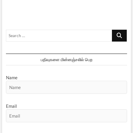
கட்சி
காங்கிரஸ்!
[வெளிவரும்
ஊழல்கள்;
வெளிவராத
தகவல்கள்…]
Search
…
பதிவுகளை மின்னஞ்சலில் பெற
Name
Email