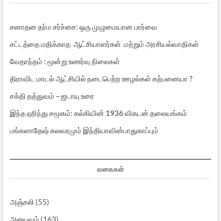
சனாதன தர்ம சர்ச்சை: ஒரு முழுமையான பார்வை
சட்டத்தை மதிக்காத ஆட்சியாளர்கள் மற்றும் அரசியல்வாதிகள்
வேதாந்தம் : மூன்று உணர்வு நிலைகள்
திராவிட மாடல் ஆட்சியில் நடைபெற்ற ஊழல்கள் கற்பனையா ?
சக்தி தத்துவம் – ஜடாயு உரை
இந்த ஹிந்து சமூகம்: கல்கியின் 1936 விகடன் தலையங்கம்
பங்களாதேஷ் கலவரமும் இந்தியாவின்பாதுகாப்பும்
வகைகள்
அஞ்சலி
(55)
அனுபவம்
(163)