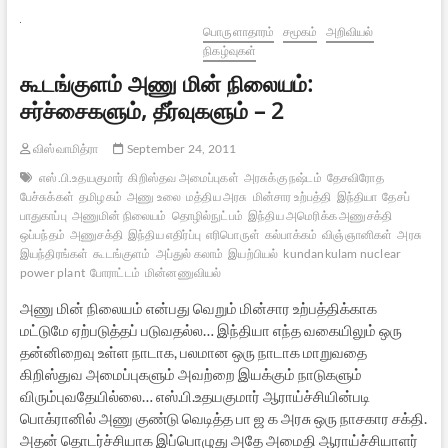
தீர்ப்பு
–
பொருளாதாரம்
சமூகம்
அறிவியல்
பதில்
நிகழ்வுகள்
சொல்லுவாரா
கூடங்குளம் அணு மின் நிலையம்:
பிரதமர்?
சர்ச்சைகளும், தீர்வுகளும் – 2
விஸ்வாமித்ரா
September 24, 2011
எஸ்.பி.உதயகுமார்
கிறிஸ்தவ அமைப்புகள்
அரசுக்கு நஷ்டம்
தேசவிரோத
பேச்சுக்கள்
தமிழகம்
அணு உலை
மத்திய அரசு
மின்சார உற்பத்தி
இந்தியா
தேசப்
பாதுகாப்பு
அணுமின் நிலையம்
தொழில்நுட்பம்
இந்திய அமெரிக்க அணுசக்தி
ஒப்பந்தம்
அணுசக்தி
இந்திய எதிர்ப்பு
எரிபொருள்
கல்பாக்கம்
விஞ்ஞானிகள்
அரசு
இயந்திரங்கள்
கூடங்குளம்
அப்துல் கலாம்
இயற்பியல்
kundankulam nuclear
power plant
போராட்டம்
மின்னணுவியல்
அணு மின் நிலையம் என்பது வெறும் மின்சார உற்பத்திக்காக
மட்டுமே ஏற்படுத்தப் படுவதல்ல… இந்தியா எந்த வகையிலும் ஒரு
தன்னிறைவு உள்ள நாடாக, பலமான ஒரு நாடாக மாறுவதை
கிறிஸ்துவ அமைப்புகளும் அவற்றை இயக்கும் நாடுகளும்
விரும்புவதேயில்லை… எஸ்.பி.உதயகுமார் ஆராய்ச்சியின்படி
பொக்ரானில் அணு குண்டு வெடித்த பா ஜ க அரசு ஒரு நாசகார சக்தி.
அதன் தொடர்ச்சியாக இப்பொழுது அதே அமைதி ஆராய்ச்சியாளர்