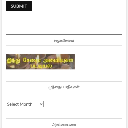
சமூகசேவை
முந்தைய பதிவுகள்
முந்தைய
பதிவுகள்
அண்மையவை