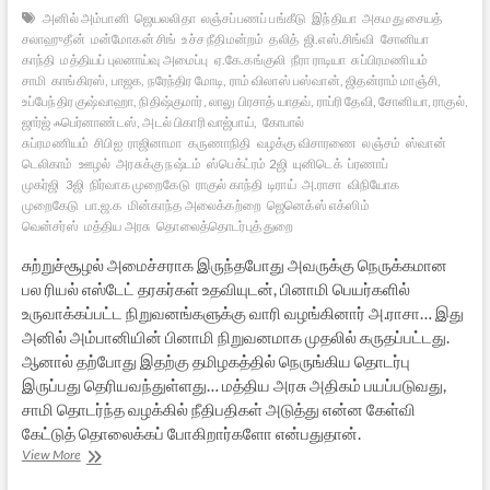
அனில் அம்பானி
ஜெயலலிதா
லஞ்சப்பணப் பங்கீடு
இந்தியா
அகமது சையத்
சலாஹுதீன்
மன்மோகன் சிங்
உச்ச நீதிமன்றம்
தலித்
ஜி.எஸ்.சிங்வி
சோனியா
காந்தி
மத்தியப் புலனாய்வு அமைப்பு
ஏ.கே.கங்குலி
நீரா ராடியா
சுப்பிரமணியம்
சாமி
காங்கிரஸ், பாஜக, நரேந்திர மோடி, ராம் விலாஸ் பஸ்வான், ஜிதன்ராம் மாஞ்சி,
உப்பேந்திர குஷ்வாஹா, நிதிஷ்குமார், லாலு பிரசாத் யாதவ், ராப்ரி தேவி, சோனியா, ராகுல்,
ஜார்ஜ் ஃபெர்னாண்டஸ், அடல் பிகாரி வாஜ்பாய்,
கோபால்
சுப்ரமணியம்
சிபிஐ
ராஜினாமா
கருணாநிதி
வழக்கு விசாரணை
லஞ்சம்
ஸ்வான்
டெலிகாம்
ஊழல்
அரசுக்கு நஷ்டம்
ஸ்பெக்ட்ரம் 2ஜி
யுனிடெக்
ப்ரணாப்
முகர்ஜி
3ஜி
நிர்வாக முறைகேடு
ராகுல் காந்தி
டிராய்
அ.ராசா
விநியோக
முறைகேடு
பா.ஜ.க
மின்காந்த அலைக்கற்றை
ஜெனெக்ஸ் எக்ஸிம்
வென்சர்ஸ்
மத்திய அரசு
தொலைத்தொடர்புத் துறை
சுற்றுச்சூழல் அமைச்சராக இருந்தபோது அவருக்கு நெருக்கமான
பல ரியல் எஸ்டேட் தரகர்கள் உதவியுடன், பினாமி பெயர்களில்
உருவாக்கப்பட்ட நிறுவனங்களுக்கு வாரி வழங்கினார் அ.ராசா… இது
அனில் அம்பானியின் பினாமி நிறுவனமாக முதலில் கருதப்பட்டது.
ஆனால் தற்போது இதற்கு தமிழகத்தில் நெருங்கிய தொடர்பு
இருப்பது தெரியவந்துள்ளது… மத்திய அரசு அதிகம் பயப்படுவது,
சாமி தொடர்ந்த வழக்கில் நீதிபதிகள் அடுத்து என்ன கேள்வி
கேட்டுத் தொலைக்கப் போகிறார்களோ என்பதுதான்.
ரொம்ப
View More
நல்ல