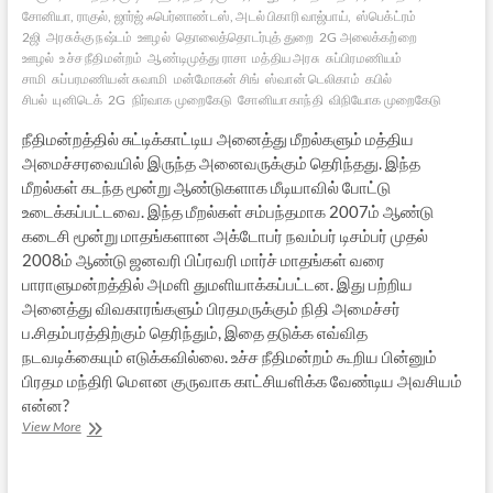
சோனியா, ராகுல், ஜார்ஜ் ஃபெர்னாண்டஸ், அடல் பிகாரி வாஜ்பாய்,
ஸ்பெக்ட்ரம்
2ஜி
அரசுக்கு நஷ்டம்
ஊழல்
தொலைத்தொடர்புத் துறை
2G அலைக்கற்றை
ஊழல்
உச்ச நீதிமன்றம்
ஆண்டிமுத்து ராசா
மத்திய அரசு
சுப்பிரமணியம்
சாமி
சுப்பரமணியன் சுவாமி
மன்மோகன் சிங்
ஸ்வான் டெலிகாம்
கபில்
சிபல்
யுனிடெக்
2G
நிர்வாக முறைகேடு
சோனியா காந்தி
விநியோக முறைகேடு
நீதிமன்றத்தில் சுட்டிக்காட்டிய அனைத்து மீறல்களும் மத்திய
அமைச்சரவையில் இருந்த அனைவருக்கும் தெரிந்தது. இந்த
மீறல்கள் கடந்த மூன்று ஆண்டுகளாக மீடியாவில் போட்டு
உடைக்கப்பட்டவை. இந்த மீறல்கள் சம்பந்தமாக 2007ம் ஆண்டு
கடைசி மூன்று மாதங்களான அக்டோபர் நவம்பர் டிசம்பர் முதல்
2008ம் ஆண்டு ஜனவரி பிப்ரவரி மார்ச் மாதங்கள் வரை
பாராளுமன்றத்தில் அமளி துமளியாக்கப்பட்டன. இது பற்றிய
அனைத்து விவகாரங்களும் பிரதமருக்கும் நிதி அமைச்சர்
ப.சிதம்பரத்திற்கும் தெரிந்தும், இதை தடுக்க எவ்வித
நடவடிக்கையும் எடுக்கவில்லை. உச்ச நீதிமன்றம் கூறிய பின்னும்
பிரதம மந்திரி மௌன குருவாக காட்சியளிக்க வேண்டிய அவசியம்
என்ன?
2ஜி
View More
உச்ச
நீதி
மன்ற