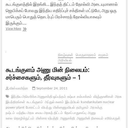
கூடங்குளத்தில் இறங்கி… இந்தத் திட்டம் தோல்வி அடையுமானால்
ஜெயிக்கப் போவது இந்திய எதிர்ப்புச் சக்திகள் மட்டுமே, அது ஒரு
மாபெரும் பொதுத் தொடர்புப் பிரச்சாரத் தோல்வியாகவும்
இருக்கும்….
கூடங்குளம்
View More
அணு
மின்
நிலையம்:
சர்ச்சைகளும்,
தீர்வுகளும்
நிகழ்வுகள்
பொருளாதாரம்
சமூகம்
–
அறிவியல்
2
கூடங்குளம் அணு மின் நிலையம்:
சர்ச்சைகளும், தீர்வுகளும் – 1
விஸ்வாமித்ரா
September 24, 2011
இந்திய அமெரிக்க அணுசக்தி ஒப்பந்தம்
ரஷ்யா
கல்பாக்கம்
விஞ்ஞானிகள்
அரசு
இயந்திரங்கள்
கூடங்குளம்
அப்துல் கலாம்
இயற்பியல்
kundankulam nuclear
power plant
போராட்டம்
விபத்து
மின்னணுவியல்
தமிழகம்
அரசுக்கு
நஷ்டம்
மத்திய அரசு
மைய அரசுத் திட்டம்
தேசப் பாதுகாப்பு
அணு
உலை
தொழில்நுட்பம்
மின்சார உற்பத்தி
அணுசக்தி
அணுமின் நிலையம்
எரிபொருள்