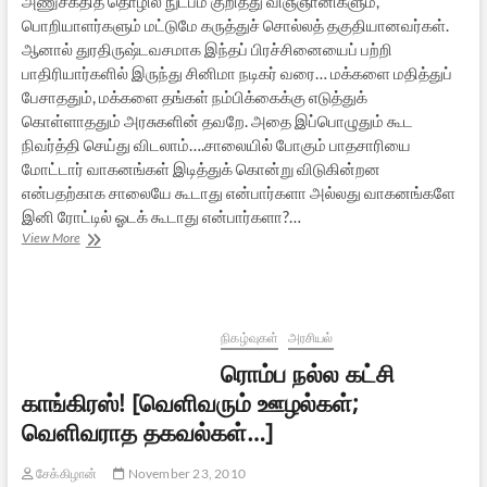
அணுசக்தித் தொழில் நுட்பம் குறித்து விஞ்ஞானிகளும்,
பொறியாளர்களும் மட்டுமே கருத்துச் சொல்லத் தகுதியானவர்கள்.
ஆனால் துரதிருஷ்டவசமாக இந்தப் பிரச்சினையைப் பற்றி
பாதிரியார்களில் இருந்து சினிமா நடிகர் வரை… மக்களை மதித்துப்
பேசாததும், மக்களை தங்கள் நம்பிக்கைக்கு எடுத்துக்
கொள்ளாததும் அரசுகளின் தவறே. அதை இப்பொழுதும் கூட
நிவர்த்தி செய்து விடலாம்….சாலையில் போகும் பாதசாரியை
மோட்டார் வாகனங்கள் இடித்துக் கொன்று விடுகின்றன
என்பதற்காக சாலையே கூடாது என்பார்களா அல்லது வாகனங்களே
இனி ரோட்டில் ஓடக் கூடாது என்பார்களா?…
கூடங்குளம்
View More
அணு
மின்
நிலையம்:
சர்ச்சைகளும்,
தீர்வுகளும்
நிகழ்வுகள்
அரசியல்
–
ரொம்ப நல்ல கட்சி
1
காங்கிரஸ்! [வெளிவரும் ஊழல்கள்;
வெளிவராத தகவல்கள்…]
சேக்கிழான்
November 23, 2010