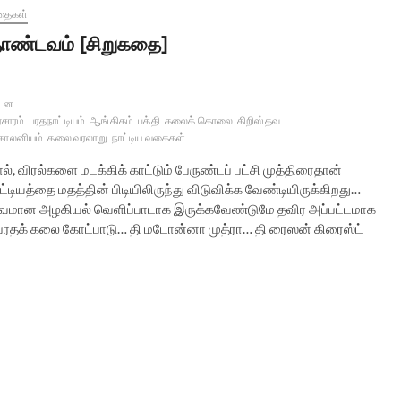
தைகள்
ாண்டவம் [சிறுகதை]
டன
ரசாரம்
பரதநாட்டியம்
ஆங்கிகம்
பக்தி
கலைக் கொலை
கிறிஸ்தவ
காலனியம்
கலை வரலாறு
நாட்டிய வகைகள்
ிரல்களை மடக்கிக் காட்டும் பேருண்டப் பட்சி முத்திரைதான்
டியத்தை மதத்தின் பிடியிலிருந்து விடுவிக்க வேண்டியிருக்கிறது…
லாபூர்வமான அழகியல் வெளிப்பாடாக இருக்கவேண்டுமே தவிர அப்பட்டமாக
ந்த பரதக் கலை கோட்பாடு… தி மடோன்னா முத்ரா… தி ரைஸன் கிரைஸ்ட்