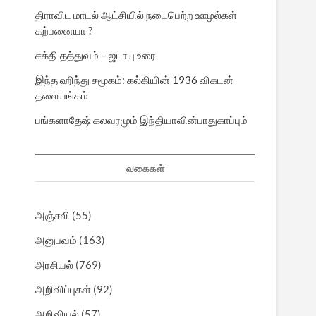
திராவிட மாடல் ஆட்சியில் நடைபெற்ற ஊழல்கள்
கற்பனையா ?
சக்தி தத்துவம் – ஜடாயு உரை
இந்த ஹிந்து சமூகம்: கல்கியின் 1936 விகடன்
தலையங்கம்
பங்களாதேஷ் கலவரமும் இந்தியாவின்பாதுகாப்பும்
வகைகள்
அஞ்சலி
(55)
அனுபவம்
(163)
அரசியல்
(769)
அறிவிப்புகள்
(92)
அறிவியல்
(57)