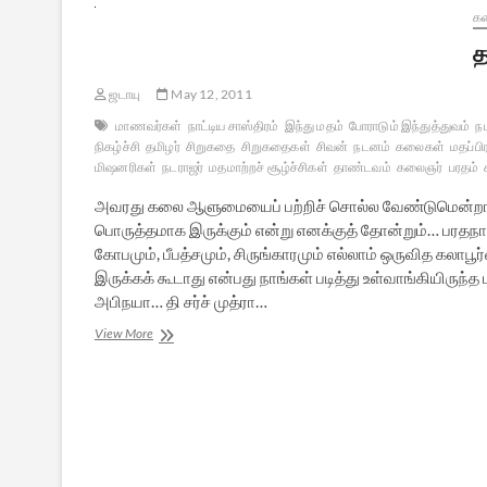
க
த
ஜடாயு
May 12, 2011
மாணவர்கள்
நாட்டிய சாஸ்திரம்
இந்து மதம்
போராடும் இந்துத்துவம்
ந
நிகழ்ச்சி
தமிழர்
சிறுகதை
சிறுகதைகள்
சிவன்
நடனம்
கலைகள்
மதப்பி
மிஷனரிகள்
நடராஜர்
மதமாற்றச் சூழ்ச்சிகள்
தாண்டவம்
கலைஞர்
பரதம்
அவரது கலை ஆளுமையைப் பற்றிச் சொல்ல வேண்டுமென்றால், வ
பொருத்தமாக இருக்கும் என்று எனக்குத் தோன்றும்… பரதநாட்
கோபமும், பீபத்சமும், சிருங்காரமும் எல்லாம் ஒருவித க
இருக்கக் கூடாது என்பது நாங்கள் படித்து உள்வாங்கியிரு
அபிநயா… தி சர்ச் முத்ரா…
தாண்டவம்
View More
[சிறுகதை]