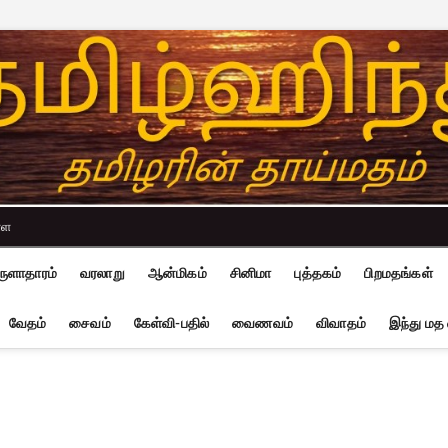
்ள
ுளாதாரம்
வரலாறு
ஆன்மிகம்
சினிமா
புத்தகம்
பிறமதங்கள்
வேதம்
சைவம்
கேள்வி-பதில்
வைணவம்
விவாதம்
இந்து மத