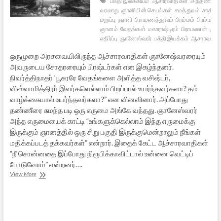
பக்தி இலக்கியம்
ஆசாரவாதிகள்
அந்தணன்
வரலாறு
ஞானியின் செயல்கள்
சமத்துவம்
சாதிய
மறுப்பு
ஞானி
பிராமணத்துவம்
பிரம்மம்
பிரம்ம
ஞானம்
வேதங்கள்
மகாராஷ்டிரம்
பிராமணன்
ஞான
எதிர்ப்பு
ஞானேஸ்வரர்
பக்தி இயக்கம்
ஆசாரவாதம
ஒருமுறை அரசவையிலிருந்த ஆச்சாரவாதிகள் ஞானேஷ்வரரையும்
அவருடைய சோதரரையும் பிரஷ்டர்கள் என இகழ்ந்தனர்.
நிவர்த்திநாதர் ‘பூசுரரே வேதங்களை அளித்த வசிஷ்டர்,
விஸ்வாமித்திரர் இவர்களெல்லாம் பிறப்பால் உயர்ந்தவர்களா? தம்
வாழ்க்கையால் உயர்ந்தவர்களா?” என வினவினார். அப்போது
தண்ணீரை சுமந்த படி ஒரு எருமை அங்கே வந்தது. ஞானேஸ்வரர்
அந்த எருமையைக் காட்டி “உங்களுக்கெல்லாம் இந்த எருமைக்கு
இருக்கும் ஞானத்தில் ஒரு சிறு பகுதி இருக்குமென்றாலும் நீங்கள்
மதிக்கப்படத் தக்கவர்கள்” என்றார். இதைக் கேட்ட ஆச்சாரவாதிகள்
“நீ சொன்னதை இப்போது நிரூபிக்காவிட்டால் உன்னை வெட்டிப்
போடுவோம்” என்றனர்….
ஞானேஷ்வரரும்
View More
ஆசாரவாதிகளும்