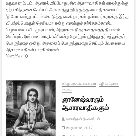
உருவான இடம்.. ஆனால் இப்போது, சில ஆசாரவாதிகள் காலத்துக்கு
ஏற்ப சிந்தனை செய்யும் அனைத்து ஹிந்துத்துவவாதிகளையும்
‘நியோ’ என்று பட்டம் கொடுத்து ஏசுகிறார்கள். நம்மவர்களுக்கு இந்த
விபரீதப்பொருள் தெரியுமா என்று எனக்குச் சந்தேகம்தான்…
“பழமையை விடமுடியாமல், அதற்காக நிதர்சனத்தைத் தியாகம்
செய்யும் அடிப்படைவாதிகள்” என்ற தோற்றம் ஹிந்து தர்மத்துக்குப்
பொருந்தாத ஒன்று. அதனைப் பொருந்துமாறு செய்யும் வேலையை
ஆசாரவாதிகள் பார்கின்றனர்…
கண்ணனின்
View More
கட்டளையற்ற
கட்டளையும்
நியோ-
ஹிந்துத்துவமும்
இந்து மத விளக்கங்கள்
வழிகாட்டிகள்
சமூகம்
ஞானேஷ்வரரும்
ஆசாரவாதிகளும்
அரவிந்தன் நீலகண்டன்
August 18, 2017