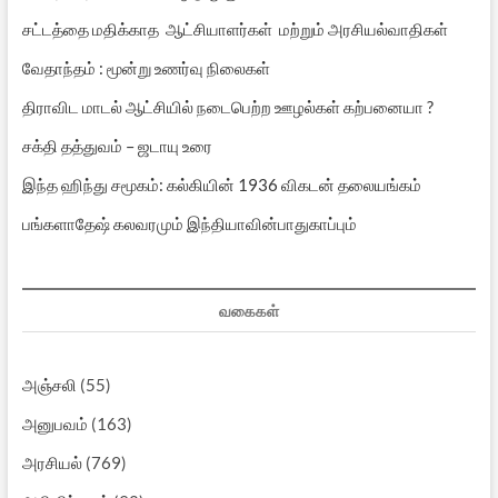
சட்டத்தை மதிக்காத ஆட்சியாளர்கள் மற்றும் அரசியல்வாதிகள்
வேதாந்தம் : மூன்று உணர்வு நிலைகள்
திராவிட மாடல் ஆட்சியில் நடைபெற்ற ஊழல்கள் கற்பனையா ?
சக்தி தத்துவம் – ஜடாயு உரை
இந்த ஹிந்து சமூகம்: கல்கியின் 1936 விகடன் தலையங்கம்
பங்களாதேஷ் கலவரமும் இந்தியாவின்பாதுகாப்பும்
வகைகள்
அஞ்சலி
(55)
அனுபவம்
(163)
அரசியல்
(769)