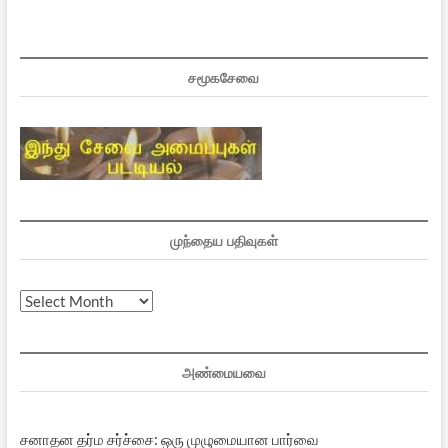
சமூகசேவை
முந்தைய பதிவுகள்
முந்தைய
பதிவுகள்
அண்மையவை
சனாதன தர்ம சர்ச்சை: ஒரு முழுமையான பார்வை