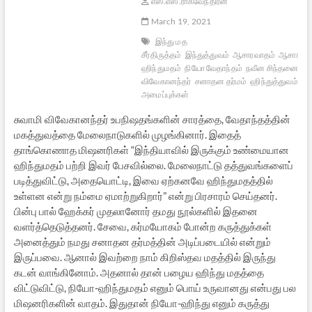
எஸ்.எஸ்.ராகவேந்திரன்
March 19, 2021
இந்து மத
சீர்திருத்தம்
இந்துத்துவம்
ஆசாரவாதம்
ஆசாரவாத
ஹிந்துமதம்
நியோ வேதாந்தம்
நவீன சிந்தனை
சு
விவேகானந்தர்
சனாதன தர்மம்
ஹிந்துத்துவம்
இந
அமைப்புக்கள்
சுவாமி விவேகானந்தர் உபநிஷதங்களின் சாரத்தை, வேதாந்தத்தின்
மகத்துவத்தை மேலைநாடுகளில் முழங்கினார். இதைத்
தாங்கொணாத மிஷனரிகள் “இந்தியாவில் இருக்கும் உண்மையான
ஹிந்துமதம் பற்றி இவர் பேசவில்லை. மேலைநாட்டு தத்துவங்களைப்
படித்துவிட்டு, அதையொட்டி, இவை ஏற்கனவே ஹிந்துமதத்தில்
உள்ளன என்று நம்மை ஏமாற்றுகிறார்” என்று பிரசாரம் செய்தனர்.
பின்பு பால் ஹேக்கர் முதலானோர் தமது நூல்களில் இதனை
வளர்த்தெடுத்தனர். சேவை, கர்மயோகம் போன்ற கருத்துக்கள்
அனைத்தும் நமது சனாதன தர்மத்தின் அடிப்படையில் என்றும்
இருப்பவை. ஆனால் இவற்றை நாம் கிறிஸ்தவ மதத்தில் இருந்து
கடன் வாங்கினோம். அதனால் தான் பழைய ஹிந்து மதத்தை
விட்டுவிட்டு, நியோ-ஹிந்துமதம் எனும் பொய் உருவானது என்பது பல
மிஷனரிகளின் வாதம். இதுதான் நியோ-ஹிந்து எனும் கருத்து