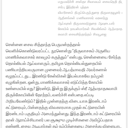
மறுமலர்ச்சி
சாஸ்தா
சிவாலயம்
சைவநெறி
திருவ
சார்பு
இந்திரன்
புத்தக
விமரிசனம்
திருப்பெருந்துறை
திருவாதவூரார்
சை
ஆதீனங்கள்
மணிவாசகர்
வரலாற்று
ஆய்வுகள்
திருவாவடுதுறை
ஆவுடையார்
கோயில்
நாயன்மார்கள்
சிவலிங்கம்
ஆத்மநாத
சுவாமி
சைவசித்தாந்தம்
சிவபூஜை
சென்னை சைவ சித்தாந்த பெருமன்றத்தால்
வெளிக்கொண்டுவரப்பட்ட நூலொன்று “திருவாசகம் அருளிய
மாணிக்கவாசகர் காலமும் கருத்தும்” என்பது. சென்னையை சேர்ந்த
தொல்லியல் ஆய்வாளரும், தமிழக தொல்லியல்துறையில்
பணியாற்றியவருமான முனைவர்.ஆ.பத்மாவதி அவர்களால்
எழுதப்பட்டது… இரண்டு கேள்விகள் இயல்பாகவே நம்முள்
எழுகின்றன. ஒன்று, மாணிக்கவாசகர் எடுப்பித்த கோயில்
உண்மையில் எது? இரண்டு, இன்று இருக்கும் ஸ்ரீ ஆத்மநாதசுவாமி
திருக்கோயிலின் தோற்றம், வளர்ச்சி என்பதை எப்படி
அறியவேண்டும்? இதில் முன்னதற்கு விடையாக இரண்டாம்
கட்டுரையும், பின்னதற்கு விவகாரமாக முதல் கட்டுரையின்
இரண்டாம் பகுதியும் அமைந்துள்ளது. இந்த இரண்டாம் கட்டுரையில்
தான் ஆராய்ச்சியாளர் பல சூக்ஷும முடிச்சிகளை அவிழ்ப்பதாக
எண்ணி, சைவ அடியார்கள் தம் நம்பிக்கையை அசைத்து விளையாட