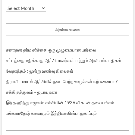
முந்தைய
பதிவுகள்
அண்மையவை
சனாதன தர்ம சர்ச்சை: ஒரு முழுமையான பார்வை
சட்டத்தை மதிக்காத ஆட்சியாளர்கள் மற்றும் அரசியல்வாதிகள்
வேதாந்தம் : மூன்று உணர்வு நிலைகள்
திராவிட மாடல் ஆட்சியில் நடைபெற்ற ஊழல்கள் கற்பனையா ?
சக்தி தத்துவம் – ஜடாயு உரை
இந்த ஹிந்து சமூகம்: கல்கியின் 1936 விகடன் தலையங்கம்
பங்களாதேஷ் கலவரமும் இந்தியாவின்பாதுகாப்பும்