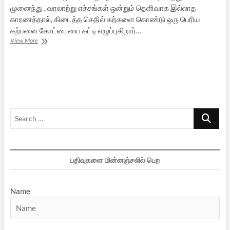
முனைந்து , வரலாற்று எச்சங்கள் ஒன்றும் தெளிவாக இல்லாத
காரணத்தால், கிடைத்த செதில் கற்களை கொண்டு ஒரு பெரிய
கற்பனை கோட்டையை கட்டி எழுப்புகிறார்…
‘மாணிக்கவாசகர்
View More
காலமும்
கருத்தும்’
நூல்:
கலக்கமும்
தெளிவும்
–
1
Search
…
பதிவுகளை மின்னஞ்சலில் பெற
Name