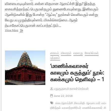
விளையாடியுள்ளார். என்ன விதமான ஆராய்ச்சி இது? இதற்கு
சைவசித்தாந்தப் பெருமன்றமும் துணைபோயுள்ளது. இனிவரும்
ஆண்டுகளில் இது போன்ற “ஆய்வு” நூல்கள் வெளிவரும் என்று
வேறு பயமுறுத்தியுள்ளார். மிகக்கொடுமை. ஆரூர்
த்யாகேசப்பெருமான் காப்பாற்றட்டும்…
‘மாணிக்கவாசகர்
View More
காலமும்
கருத்தும்’
நூல்:
கலக்கமும்
தெளிவும்
சைவம்
விவாதம்
வரலாறு
கோயில்கள்
–
புத்தகம்
2
‘மாணிக்கவாசகர்
காலமும் கருத்தும்’ நூல்:
கலக்கமும் தெளிவும் – 1
மதுசூதனன் கலைச்செல்வன்
June 22, 2018
கால ஆராய்ச்சி
சிவபக்தி
ஆவுடையார்
வரலாற்ற
திரித்தல்
வரலாற்றாசிரியர்
மாணிக்கவாசகர்
சிவப