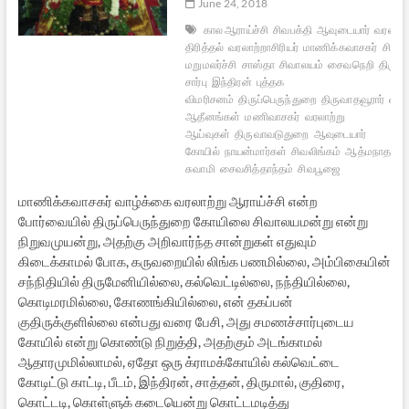
June 24, 2018
கால ஆராய்ச்சி
சிவபக்தி
ஆவுடையார்
வரலாற்ற
திரித்தல்
வரலாற்றாசிரியர்
மாணிக்கவாசகர்
சிவப
மறுமலர்ச்சி
சாஸ்தா
சிவாலயம்
சைவநெறி
திருவ
சார்பு
இந்திரன்
புத்தக
விமரிசனம்
திருப்பெருந்துறை
திருவாதவூரார்
சை
ஆதீனங்கள்
மணிவாசகர்
வரலாற்று
ஆய்வுகள்
திருவாவடுதுறை
ஆவுடையார்
கோயில்
நாயன்மார்கள்
சிவலிங்கம்
ஆத்மநாத
சுவாமி
சைவசித்தாந்தம்
சிவபூஜை
மாணிக்கவாசகர் வாழ்க்கை வரலாற்று ஆராய்ச்சி என்ற
போர்வையில் திருப்பெருந்துறை கோயிலை சிவாலயமன்று என்று
நிறுவமுயன்று, அதற்கு அறிவார்ந்த சான்றுகள் எதுவும்
கிடைக்காமல் போக, கருவறையில் லிங்க பணமில்லை, அம்பிகையின்
சந்நிதியில் திருமேனியில்லை, கல்வெட்டில்லை, நந்தியில்லை,
கொடிமரமில்லை, கோணங்கியில்லை, என் தகப்பன்
குதிருக்குளில்லை என்பது வரை பேசி, அது சமணச்சார்புடைய
கோயில் என்று கொண்டு நிறுத்தி, அதற்கும் அடங்காமல்
ஆதாரமுமில்லாமல், ஏதோ ஒரு க்ராமக்கோயில் கல்வெட்டை
கோடிட்டு காட்டி, பீடம், இந்திரன், சாத்தன், திருமால், குதிரை,
கொட்டடி, கொள்ளுக் கடையென்று கொட்டமடித்து