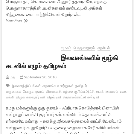
பொருளாதார கொள்கையை அனுசரித்தவர்களே, சந்தை
பொருளாதாரத்தின் பயன்களைக் கண்டவுடன், தங்கள்
சிந்தனைகளை மாற்றிக்கொள்கிறார்கள்…
கம்யூனிஸமும்
View More
சோஷலிஸமும்
களேபரங்களும்
–
1
சமூகம்
பொருளாதாரம்
அரசியல்
இலவசங்களில் மூழ்கி
கடனில் எழும் தமிழகம்
மது
September 20, 2010
இலவசத் திட்டங்கள்
அரசாங்க ஏமாற்றுகள்
தனிநபர்
வருமானம்
பொருளாதாரம்
விலைவாசி
ஏழ்மை
குடும்ப ஆட்சி
கடன்
இலவசம்
உலக
வங்கி
திமுக
கலைஞர் டிவி
விஜய் டிவி
தொலைக்காட்சி
சன் டிவி
நமது மக்களுக்கு ஒரு குணம் – ஃப்ரீயாக கொடுத்தால் பினாயில்
என்றாலும் வாங்கி குடிப்பார்கள். என்னிடம் தொலைக் காட்சி
ஏற்கனவே உள்ளது – எனக்கு இலவச தொலைக் காட்சி வேண்டாம்
என்று எவர் கூறுகிறார்? பல தலைமுறைகளாக சேரிகளில் மக்கள்
வசித்துக் கொண்டு, தொலைக் காட்சியில் கண்ணையும் மனதையும்