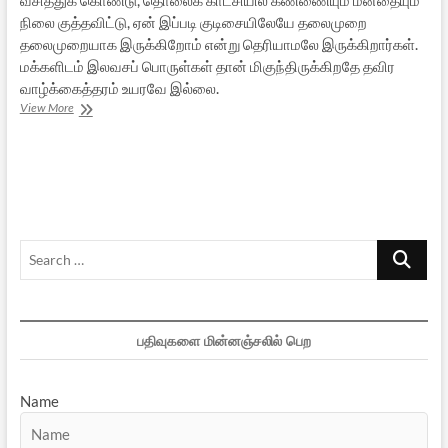
நிலை குத்தவிட்டு, ஏன் இப்படி குடிசையிலேயே தலைமுறை
தலைமுறையாக இருக்கிறோம் என்று தெரியாமலே இருக்கிறார்கள்.
மக்களிடம் இலவசப் பொருள்கள் தான் மிகுந்திருக்கிறதே தவிர
வாழ்க்கைத்தரம் உயரவே இல்லை.
இலவசங்களில்
View More
மூழ்கி
கடனில்
எழும்
தமிழகம்
Search
…
பதிவுகளை மின்னஞ்சலில் பெற
Name