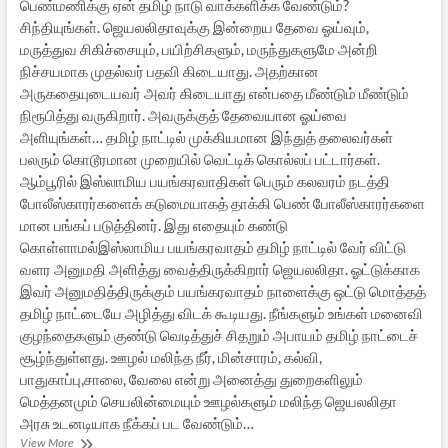
பெண்மணிக்கு ஏன் தமிழ் நாடு வாக்களிக்க வேண்டும்?
சிந்தியுங்கள். ஜெயலலிதாவுக்கு இன்றைய தேவை ஓய்வும்,
மருத்துவ சிகிச்சையும், பயிற்சிகளும், மருந்துகளுமே அன்றி
நிச்சயமாக முதல்வர் பதவி கிடையாது. அதற்கான
அருகதையுடையவர் அவர் கிடையாது என்பதை மீண்டும் மீண்டும்
நிரூபித்து வருகிறார். அவருக்குத் தேவையான ஓய்வை
அளியுங்கள்… தமிழ் நாட்டில் முக்கியமான இந்துத் தலைவர்கள்
பலரும் கொடூரமான முறையில் வெட்டிக் கொல்லப் பட்டார்கள்.
ஆம்பூரில் இஸ்லாமிய பயங்கரவாதிகள் பெரும் கலவரம் நடத்தி
போலீஸ்காரர்களைக் கடுமையாகத் தாக்கி பெண் போலீஸ்காரர்களை
மான பங்கப் படுத்தினர். இது எதையும் கண்டு
கொள்ளாமல்இஸ்லாமிய பயங்கரவாதம் தமிழ் நாட்டில் வேர் விட்டு
வளர அனுமதி அளித்து வைத்திருக்கிறார் ஜெயலலிதா. ஓட்டுக்காக
இவர் அனுமதித்திருக்கும் பயங்கரவாதம் நாளைக்கு ஒட்டு மொத்தத்
தமிழ் நாட்டையே அழித்து விடக் கூடியது. நீங்களும் உங்கள் மனைவி
குழந்தைகளும் குண்டு வெடித்துச் சிதறும் அபாயம் தமிழ் நாட்டைச்
சூழ்ந்துள்ளது. ஊழல் மலிந்த நீர், மின்சாரம், கல்வி,
பாதுகாப்பு,சாலை, வேலை என்று அனைத்து துறைகளிலும்
மெத்தனமும் செயலின்மையும் ஊழல்களும் மலிந்த ஜெயலலிதா
அரசு உடனடியாக நீக்கப் பட வேண்டும்…
தமிழக
View More