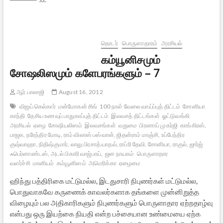
தேர்தல்
2016:
ஒரு
வேண்டுகோள்
–
தொடர்
பொருளாதாரம்
அரசியல்
2
கம்யூனிசமும்
(வேண்டாம்
அ.தி.மு.க)
சோஷலிஸமும் களேபரங்களும் – 7
ஆர்.பாலாஜி
August 16, 2012
விஜய் கெல்கார்
மன்மோகன் சிங்
100 நாள் வேலை வாய்ப்புத் திட்டம்
சோனியா
காந்தி
தேசிய உணவுப் பாதுகாப்புத் திட்டம்
இலவசத் திட்டங்கள்
ஓட்டுவங்கி
அரசியல்
ஏழை
சோஷியலிஸம்
இலவசங்கள்
வறுமை
பிரணாப் முகர்ஜி
காங்கிரஸ்,
பாஜக, நரேந்திர மோடி, ராம் விலாஸ் பஸ்வான், ஜிதன்ராம் மாஞ்சி, உப்பேந்திர
குஷ்வாஹா, நிதிஷ்குமார், லாலு பிரசாத் யாதவ், ராப்ரி தேவி, சோனியா, ராகுல், ஜார்ஜ்
ஃபெர்னாண்டஸ், அடல் பிகாரி வாஜ்பாய்,
ஜன நாயகம்
பொருளாதார
வளர்ச்சி
மானியம்
கம்யூனிஸம்
அமெரிக்கா
ஏழைமை
ஹிந்து பத்திரிகை மட்டுமல்ல, இடதுசாரி நிபுணர்கள் மட்டுமல்ல,
பொதுவாகவே கருணைக் காவலர்களாக தங்களை முன்னிறுத்த
விழையும் பல அதிகாரிகளும் நிபுணர்களும் பொருளாதார ஏற்றதாழ்வு
என்பது ஒரு இயற்கை நியதி என்ற பச்சையான உண்மையை ஏற்க