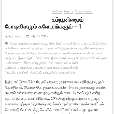
–
6
அரசியல்
தொடர்
பொருளாதாரம்
கம்யூனிஸமும்
சோஷலிஸமும் களேபரங்களும் – 1
ஆர்.பாலாஜி
July 18, 2012
பொதுவுடைமை
வறுமை
கம்யூனிசத் திணிப்பு
காங்கிரஸ், பாஜக, நரேந்திர மோடி,
ராம் விலாஸ் பஸ்வான், ஜிதன்ராம் மாஞ்சி, உப்பேந்திர குஷ்வாஹா, நிதிஷ்குமார், லாலு
பிரசாத் யாதவ், ராப்ரி தேவி, சோனியா, ராகுல், ஜார்ஜ் ஃபெர்னாண்டஸ், அடல் பிகாரி
வாஜ்பாய்,
இலவசத் திட்டங்கள்
சீனா
இலவசங்கள்
பொருளாதார வளர்ச்சி
கம்யூனிச
பயங்கரவாதம்
இந்திய கம்யூனிஸ்டுகள்
சந்தை
விட்டேக்கர்
சேம்பர்ஸ்
அமெரிக்கா
சோசலிசம்
ஜன நாயகம்
ஜவஹர்லால்
நேரு
இடதுசாரிகள்
சோவியத்
கம்யூனிசம்
வலதுசாரிகள்
இந்த கட்டுரையில் கம்யூனிஸத்தை முழுமையாக எதிர்த்து எழுதப்
போகிறேன். ஆனால் பொதுவுடைமையின் சில கூறுகளாவது மனித
சமூகம் உள்ளவரை எல்லா நாடுகளிலும் கடைபிடிக்கப்படும் என்ற
எதார்த்தத்தை உணர்கிறேன்… 1990க்கு பிறகு, வாலை சுருட்டிக்
கொண்டிருந்த கம்யூனிஸ்டு அரக்கன், நன்றாகவே நாக்கை நீட்டிக்
கொண்டு,வேட்டைக்கு வெளிக் கிளம்பி விட்டான்… இடதுசாரி