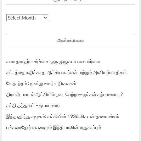
முந்தைய
பதிவுகள்
அண்மையவை
சனாதன தர்ம சர்ச்சை: ஒரு முழுமையான பார்வை
சட்டத்தை மதிக்காத ஆட்சியாளர்கள் மற்றும் அரசியல்வாதிகள்
வேதாந்தம் : மூன்று உணர்வு நிலைகள்
திராவிட மாடல் ஆட்சியில் நடைபெற்ற ஊழல்கள் கற்பனையா ?
சக்தி தத்துவம் – ஜடாயு உரை
இந்த ஹிந்து சமூகம்: கல்கியின் 1936 விகடன் தலையங்கம்
பங்களாதேஷ் கலவரமும் இந்தியாவின்பாதுகாப்பும்