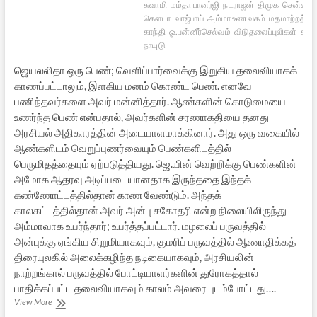
சுவாமி
மம்தா பானர்ஜி
நடராஜன்
திமுக
சென்னா ர
கௌடா
வாஜ்பாய்
அம்மா உணவகம்
மதமாற்றத் தட
காந்தி
ஓ.பன்னீர்செல்வம்
விடுதலைப்புலிகள்
சந்த
நாயுடு
ஜெயலலிதா ஒரு பெண்; வெளிப்பார்வைக்கு இறுகிய தலைவியாகக்
காணப்பட்டாலும், இளகிய மனம் கொண்ட பெண். எனவே
பணிந்தவர்களை அவர் மன்னித்தார். ஆண்களின் கொடுமையை
உணர்ந்த பெண் என்பதால், அவர்களின் சரணாகதியை தனது
அரசியல் அதிகாரத்தின் அடையாளமாக்கினார். அது ஒரு வகையில்
ஆண்களிடம் வெறுப்புணர்வையும் பெண்களிடத்தில்
பெருமிதத்தையும் ஏற்படுத்தியது. ஜெ.யின் வெற்றிக்கு பெண்களின்
அமோக ஆதரவு அடிப்படையானதாக இருந்ததை இந்தக்
கண்ணோட்டத்தில்தான் காண வேண்டும். அந்தக்
காலகட்டத்தில்தான் அவர் அன்பு சகோதரி என்ற நிலையிலிருந்து
அம்மாவாக உயர்ந்தார்; உயர்த்தப்பட்டார். மழலைப் பருவத்தில்
அன்புக்கு ஏங்கிய சிறுமியாகவும், குமரிப் பருவத்தில் ஆணாதிக்கத்
திரையுலகில் அலைக்கழிந்த நடிகையாகவும், அரசியலின்
நாற்றங்கால் பருவத்தில் போட்டியாளர்களின் துரோகத்தால்
பாதிக்கப்பட்ட தலைவியாகவும் காலம் அவரை புடம்போட்டது….
ஜெயிக்கப்
View More
பிறந்தவர்!