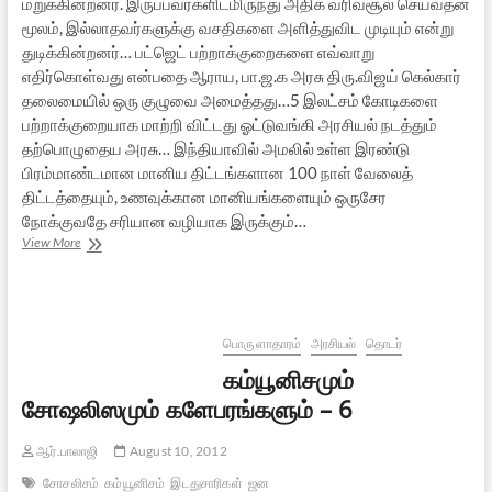
மறுக்கின்றனர். இருப்பவர்களிடமிருந்து அதிக வரிவசூல் செய்வதன்
மூலம், இல்லாதவர்களுக்கு வசதிகளை அளித்துவிட முடியும் என்று
துடிக்கின்றனர்… பட்ஜெட் பற்றாக்குறைகளை எவ்வாறு
எதிர்கொள்வது என்பதை ஆராய, பா.ஜ.க அரசு திரு.விஜய் கெல்கார்
தலைமையில் ஒரு குழுவை அமைத்தது…5 இலட்சம் கோடிகளை
பற்றாக்குறையாக மாற்றி விட்டது ஓட்டுவங்கி அரசியல் நடத்தும்
தற்பொழுதைய அரசு… இந்தியாவில் அமலில் உள்ள இரண்டு
பிரம்மாண்டமான மானிய திட்டங்களான 100 நாள் வேலைத்
திட்டத்தையும், உணவுக்கான மானியங்களையும் ஒருசேர
நோக்குவதே சரியான வழியாக இருக்கும்…
கம்யூனிசமும்
View More
சோஷலிஸமும்
களேபரங்களும்
–
7
பொருளாதாரம்
அரசியல்
தொடர்
கம்யூனிசமும்
சோஷலிஸமும் களேபரங்களும் – 6
ஆர்.பாலாஜி
August 10, 2012
சோசலிசம்
கம்யூனிசம்
இடதுசாரிகள்
ஜன