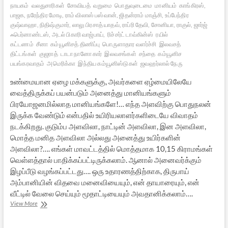
நாயகம்
வலதுசாரிகள்
சோவியத்
வறுமை
பொதுவுடைமை
மானியம்
காங்கிரஸ்,
பாஜக, நரேந்திர மோடி, ராம் விலாஸ் பஸ்வான், ஜிதன்ராம் மாஞ்சி, உப்பேந்திர
குஷ்வாஹா, நிதிஷ்குமார், லாலு பிரசாத் யாதவ், ராப்ரி தேவி, சோனியா, ராகுல், ஜார்ஜ்
ஃபெர்னாண்டஸ், அடல் பிகாரி வாஜ்பாய்,
ரிச்சர்ட் டாவ்கின்ஸ்
ரயில்
கட்டணம்
சீனா
கம்யூனிசத் திணிப்பு
பொருளாதார வளர்ச்சி
இலவசத்
திட்டங்கள்
குஜராத்
டாடா நானோ கார்
இலவசங்கள்
சந்தை
கம்யூனிச
பயங்கரவாதம்
அமெரிக்கா
இந்திய கம்யூனிஸ்டுகள்
ஜவஹர்லால் நேரு
உண்மையான ஏழை மக்களுக்கு, அவர்களை ஏழ்மையிலேயே
வைத்திருக்கப் பயன்படும் அனைத்து மானியங்களும்
பிரயோஜனமில்லாத மானியங்களே!… எந்த அளவிற்கு பொதுநலன்
இருக்க வேண்டும் என்பதில் உயிரியலாளர்களிடையே விவாதம்
நடக்கிறது. குடும்ப அளவிலா, நாட்டின் அளவிலா, இன அளவிலா,
மொத்த மனித அளவிலா அல்லது அனைத்து உயிர்களின்
அளவிலா?…. எங்கள் மாவட்டத்தில் மொத்தமாக 10,15 கிராமங்கள்
வெள்ளத்தால் பாதிக்கப்பட்டிருக்கலாம். ஆனால் அனைவர்க்கும்
இழப்பீடு வழங்கப்பட்டது…. ஒரு உதாரணத்திற்காக, திருபாய்
அம்பானியின் விதவை மனைவியையும், என் தாயாரையும், என்
வீட்டில் வேலை செய்யும் மூதாட்டியையும் அவதானிக்கலாம்….
கம்யூனிசமும்
View More
சோஷலிஸமும்
களேபரங்களும்