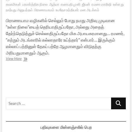
சுவாமிகள்
பரமார்த்திக நிலை
ஆத்மா
கணபதி முனி
ஜீவன்
ரமண மகரிஷி
உள்ளது
நாற்பது அனுபந்தம்
பிராணாயாமம்
உபதேச உந்தியார்
மன அடக்கம்
பிராணாயாம வழிகளில் செல்லும் போது நமது அறிவு முடிவான
“உள்ள நிலை”யைத் தெரியாதிருப்பதோ, அல்லது அதைத்
தேர்ந்தெடுத்துச் செல்லாதிருப்பதோ மிக அபாயகரமானது… ரமணர்,
“கற்றும் அடங்காரில் கல்லாதாரே உய்ந்தார்” என்பார்… இருக்கும்
எல்லாப் பற்றினுள் தேகப் பற்றே ஆழமானதும் விடுதற்கு
அரியதுமானதும் ஆகும்.
அறியும்
View More
அறிவே
அறிவு
–
9
Search
…
பதிவுகளை மின்னஞ்சலில் பெற