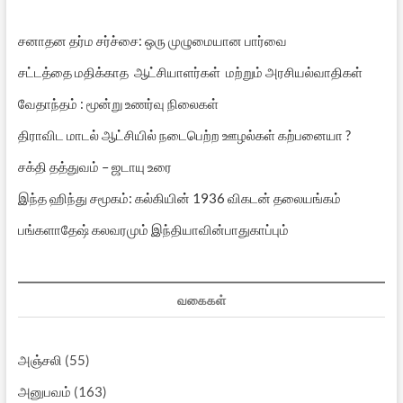
சனாதன தர்ம சர்ச்சை: ஒரு முழுமையான பார்வை
சட்டத்தை மதிக்காத ஆட்சியாளர்கள் மற்றும் அரசியல்வாதிகள்
வேதாந்தம் : மூன்று உணர்வு நிலைகள்
திராவிட மாடல் ஆட்சியில் நடைபெற்ற ஊழல்கள் கற்பனையா ?
சக்தி தத்துவம் – ஜடாயு உரை
இந்த ஹிந்து சமூகம்: கல்கியின் 1936 விகடன் தலையங்கம்
பங்களாதேஷ் கலவரமும் இந்தியாவின்பாதுகாப்பும்
வகைகள்
அஞ்சலி
(55)
அனுபவம்
(163)