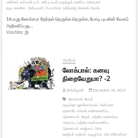
பாரிக்கர்
எஸ்.என்.டி.பி.
என்.டி.டி.வி.கருத்துக் கணிப்பு
நாராயண
குரு
வைகோ
அன்புமணி
பி.ஏ.சங்மா
உதித்ராஜ்
கெகாங் அபாங்
16 வது லோக்சபா தேர்தல் நெருங்க நெருங்க, மோடி புயலின் வேகம்
அதிகரிப்பது…
நாடு
View More
முழுவதிலும்
மோடி
புயல்
அரசியல்
லோக்பால்: கனவு
நிறைவேறுமா? -2
சேக்கிழான்
December 26, 2013
லோக்பால்
லோக்
ஆயுக்தா
ஜனலோக்பால்
அண்ணா
ஹஸாரே
மக்கள் கண்காணிப்பு
ஆணையம்
ஊழல்
மத்திய புலனாய்வு
அமைப்பு
மத்திய கண்காணிப்பு
ஆணையர்
வாஜ்பாய்
அரசு
ஊழியர்
லஞ்சம்
எடியூரப்பா
உச்ச நீதிமன்றம்