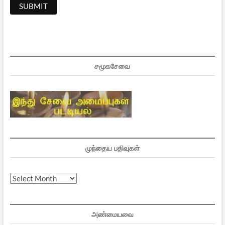
சமூகசேவை
முந்தைய பதிவுகள்
முந்தைய
பதிவுகள்
அண்மையவை