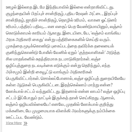
ஊழல் இல்லாத இடமே இந்தியாவில் இல்லை என்றாகிவிட்டது.
குழந்தையின் பிறப்புச் சான்றிதழ், புதிய ரேஷன் அட்டை, இறப்புச்
சான்றிதழ், ஜாதிச் சான்றிதழ், தொழில் உரிமம், வாகன ஓட்டுனர்
உரிமம், பத்திரப் பதிவு,… என எதைப் பெற வேண்டுமாயினும், லஞ்சம்
கொடுக்காமல் காரியம் ஆகாது. இடையிடையே, ‘லஞ்சம் வாங்கிய
அரசு அதிகாரி கைது’ என்று பத்திரிகைகளில் செய்தி வரும்.
முகத்தை மூடிக்கொண்டு புகைப்படத்தை தவிர்க்க தலையைக்
குனிந்துகொண்டு போலீஸ் வேனில் ஏறும் ‘குற்றவாளிகள்’ அடுத்த
சில மாதங்களில் சுதந்திரமாக நடமாடுகிறார்கள். லஞ்ச
ஒழிப்புத்துறை நடவடிக்கை எடுக்கும் என்று தெரிந்தும், எந்த
அச்சமும் இன்றி கையூட்டு வாங்கும் அதிகாரிகள்
பெருகிவிட்டார்கள். சொல்லப்போனால், லஞ்ச ஒழிப்புத் துறையிலேயே
கள்ள ஆடுகள் பெருகிவிட்டன. இதற்கெல்லாம் மாற்று என்ன?
லோக்பால் சட்டம் வந்துவிட்டது. இதனால் என்ன லாபம்? லஞ்ச ஒழிப்பு
சட்டம் இப்போதும் நாட்டில் இருக்கத் தான் செய்கிறது. ஆனால்,
லஞ்சம் ஒழியவில்லையே! எனவே, முதலில் லோக்பால் குறித்து
மக்களிடையே முழுமையாக விளக்கி அவர்களுக்கு நம்பிக்கை
ஊட்டப்பட வேண்டும்.
லோக்பால்:
View More
கனவு