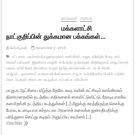
நிறைவேறுமா?
-2
நிகழ்வுகள்
அரசியல்
மக்களாட்சி
நாட்குறிப்பின் துக்கமான பக்கங்கள்…
சேக்கிழான்
November 2, 2010
சட்டசபை
மதச்சார்பற்ற ஜனதாதளம்
காங்கிரஸ், பாஜக, நரேந்திர மோடி, ராம்
விலாஸ் பஸ்வான், ஜிதன்ராம் மாஞ்சி, உப்பேந்திர குஷ்வாஹா, நிதிஷ்குமார், லாலு பிரசாத்
யாதவ், ராப்ரி தேவி, சோனியா, ராகுல், ஜார்ஜ் ஃபெர்னாண்டஸ், அடல் பிகாரி
வாஜ்பாய்,
குமாரசாமி
சபாநாயகர் போப்பையா
பா.ஜ.க
உயர்நீதிமன்ற பென்ச்
மத்திய
அரசு
ஆளுநர்
கர்நாடகா
எடியூரப்பா
எம்.எல்.ஏ
சுயேச்சை
பா.ஜ.க ஆட்சியை வீழ்த்த தேவே கவுடாவின் கட்சியும் காங்கிரசும்
திரைமறைவில் நடத்திய சதிகளைக் கைவிட்டுவிட்டு, நேரடியாகவே
களமிறங்கி நடத்திய கூத்துக்கள் [..] மீனுக்கு காத்திருந்த கொக்கு
போல, உடனடியாக கர்நாடகா அரசைக் கலைக்க ஜனாதிபதிக்கு
பரிந்துரை செய்து கடிதம் அனுப்பிய கவர்னர் [..]
மக்களாட்சி
View More
நாட்குறிப்பின்
துக்கமான