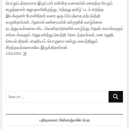
பொறுப்பற்றவராக இருப்பார் என்கிற வகையில் மறைந்த பெரும்
எழுத்தாளர் சுஜாதாவிலிருந்து, ‘கற்றது தமிழ்’ படம் எடுத்த
இயக்குனர் போன்றோர் வரை ஒரு பிம்பத்தை ஏற்படுத்தி
வருகிறார்கள். ஆனால் உண்மையில் உள்ளூரில் வாழ்க்கை
நடத்துபவர்களை விட, வெளிநாடுகளில் வாழ்ந்து அதன் சவால்களும்
சங்கடங்களும் அனுபவித்து வெற்றி அடைந்தவர்கள், மன உறுதி,
செயல் திறன், தைரியம், பொறுமை என்று பலவற்றிலும்
சிறந்தவர்களாகவே இருக்கிறார்கள்.
அக்கரைப்
View More
பச்சை
Search
…
பதிவுகளை மின்னஞ்சலில் பெற