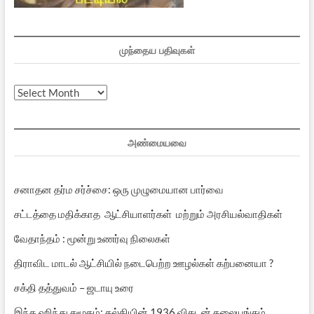
முந்தைய பதிவுகள்
முந்தைய
பதிவுகள்
அண்மையவை
சனாதன தர்ம சர்ச்சை: ஒரு முழுமையான பார்வை
சட்டத்தை மதிக்காத ஆட்சியாளர்கள் மற்றும் அரசியல்வாதிகள்
வேதாந்தம் : மூன்று உணர்வு நிலைகள்
திராவிட மாடல் ஆட்சியில் நடைபெற்ற ஊழல்கள் கற்பனையா ?
சக்தி தத்துவம் – ஜடாயு உரை
இந்த ஹிந்து சமூகம்: கல்கியின் 1936 விகடன் தலையங்கம்