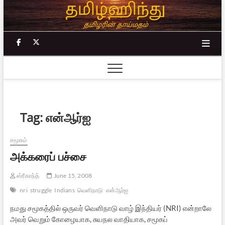
Skip
to
content
facebook
twitter
Tag:
என்ஆர்ஐ
சமூகம்
அக்கரைப் பச்சை
ஸ்ரீகாந்த்
June 15, 2008
nri
struggle
Indians
வெளிநாடு
என்ஆர்ஐ
நமது சமூகத்தில் ஒருவர் வெளிநாடு வாழ் இந்தியர் (NRI) என்றாலே
அவர் வெறும் கோழையாக, சுயநல வாதியாக, சமூகப்