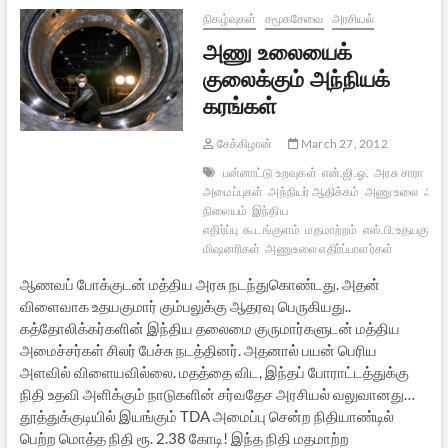
கேள்விகள்
நிகழ்வுகள்
சமூகசேவை
அரசியல்
அணு உலையைக்
குலைக்கும் அந்நியக்
கரங்கள்
சேக்கிழான்
March 27, 2012
பன்னாட்டு உறவுகள்
என்.ஜி.ஓ.
அரசு சாரா
அமைப்புகள்
அந்நியர் ஆதிக்கம்
அணு உலை
அணு
நிலையம்
இந்திய
எதிர்ப்பு
கூடங்குளம்
மதமாற்றம்
எஸ்.பி.உதயகுமார்
மிஷனரிகள்
அணுஉலை எதிர்ப்பாளர்கள்
ஆணவப் போக்குடன் மத்திய அரசு நடந்துகொண்டது. அதன்
விளைவாக உதயகுமார் கும்பலுக்கு ஆதரவு பெருகியது..
கத்தோலிக்கர்களின் இந்திய தலைமை குருமார்களுடன் மத்திய
அமைச்சர்கள் சிலர் பேச்சு நடத்தினர். அதனால் பயன் பெரிய
அளவில் விளையவில்லை. மதத்தை விட, இந்தப் போராட்டத்துக்கு
நிதி உதவி அளிக்கும் நாடுகளின் சர்வதேச அரசியல் வலுவானது…
தூத்துக்குடியில் இயங்கும் TDA அமைப்பு சென்ற நிதியாண்டில்
பெற்ற மொத்த நிதி ரூ. 2.38 கோடி! இந்த நிதி மதமாற்ற