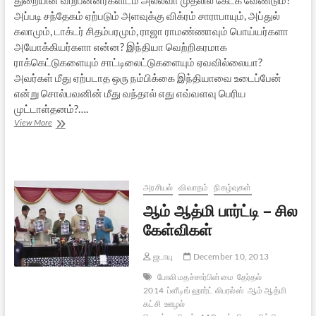
அப்படி சந்தேகம் ஏற்படும் அளவுக்கு விக்ரம் சாராபாயும், அப்துல்
கலாமும், டாக்டர் சிதம்பரமும், ராஜா ராமண்ணாவும் பொய்யர்களா
அயோக்கியர்களா என்ன? இந்தியா வெற்றிகரமாக
ராக்கெட்டுகளையும் சாட்டிலைட்டுகளையும் ஏவவில்லையா?
அவர்கள் மீது ஏற்படாத ஒரு நம்பிக்கை இந்தியாவை உடைப்பேன்
என்று சொல்பவனின் மீது வந்தால் எது எவ்வளவு பெரிய
முட்டாள்தனம்?….
உதயகுமார்
View More
விவகாரம்:
சூதுசெய்யும்
படித்தவர்கள்
–
2
அரசியல்
விவாதம்
நிகழ்வுகள்
ஆம் ஆத்மி பார்ட்டி – சில
கேள்விகள்
ஜடாயு
December 10, 2013
போலி மதச்சார்பின்மை
தேர்தல்
2014
ப்ளீடிங் ஹார்ட் லிபரல்ஸ்
ஆம் ஆத்மி
கட்சி
ஊழல்