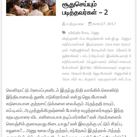
சூதுசெய்யும்
படித்தவர்கள் – 2
ச.திருமலை
June 27, 2017
நரேந்திர மோடி
அணு
விஞ்ஞானி
பி.ஏ.கிருஷ்ணன்
என்.ஜி.ஓ.
அணுஉலை
எதிர்ப்பாளர்கள்
இடிந்தகரை
அரசு சாரா அமைப்புக
டிவி
அறிவுஜீவிகள்
மோடியின் அரசு
அர்னாப் கோஸ
துரோகிகள்
டாக்டர் சிதம்பரம்
இலக்கியவாதி
மோத
எதிர்ப்பாளர்கள்
அப்துல் கலாம்
விக்ரம் சாராபாய்
த
பேச்சுக்கள்
இஸ்ரோ
பிரிவினைவாதம்
ராஜா ராமண
உலை
பிரதமர் மோதி
ஜெயமோகன்
அணுமின் நிலை
அரசு
சர்ச்
கூடங்குளம்
உதயகுமாரன்
எஸ்.பி.உதயக
வெளிநாட்டு அமைப்புகளிடம் இருந்து நிதி வாங்கிக் கொண்டு
இந்தியாவைத் துண்டாடுகிறார்கள் என்று ஜெயமோகன்
கடுமையான குற்றசாட்டுக்களை வைக்கும் அருந்ததி ராயும்,
எம்.டி.எம், அ.முத்துக்கிருஷ்ணன் போன்ற எழுத்தாளர்களும் இந்த
உதயகுமாரை விட எளிமையாக நடிப்பார்களே? ஏன் அவர்களைக்
கொஞ்சிக் குலாவுவது கிடையாது? ஏன் இவருக்கு மட்டும் சிறப்பு
சலுகை?… அணு உலை மீது குற்றம், சந்தேகம் இருந்தால் அந்தத்
துறையின் விற்பன்னர்களிடம் அல்லவா முதலில் கேட்க வேண்டும்?