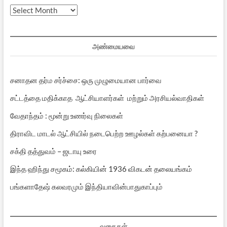
முந்தைய
பதிவுகள்
அண்மையவை
சனாதன தர்ம சர்ச்சை: ஒரு முழுமையான பார்வை
சட்டத்தை மதிக்காத ஆட்சியாளர்கள் மற்றும் அரசியல்வாதிகள்
வேதாந்தம் : மூன்று உணர்வு நிலைகள்
திராவிட மாடல் ஆட்சியில் நடைபெற்ற ஊழல்கள் கற்பனையா ?
சக்தி தத்துவம் – ஜடாயு உரை
இந்த ஹிந்து சமூகம்: கல்கியின் 1936 விகடன் தலையங்கம்
பங்களாதேஷ் கலவரமும் இந்தியாவின்பாதுகாப்பும்
வகைகள்