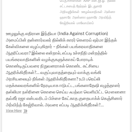
பெருச்சாளிகள்
AAP
என்.ஜி.ஓ.
தில்லி
சட்டசபைத் தேர்தல்
இடதுசாரி
அறிவுஜீவிகள்
ஊழல்வாதிகள்
அன்னா
ஹசாரே
அண்ணா ஹசாரே
அரவிந்த்
கேஜ்ரிவால்
மாவோயிசம்
ஊழலுக்கு எதிரான இந்தியா (India Against Corruption)
அமைப்பின் தன்னார்வலர் தில்லிக் காரர் கௌரவ் ஷர்மா இந்தக்
கேள்விகளை எழுப்புகிறார் – நீங்கள் பயங்கரவாதிகளை
ஆதரிப்பவரா? இல்லை என்றால், எப்படி உச்சநீதி மன்றத்தில்
பயங்கரவாதிகளின் வழக்குகளுக்காகப் போராடிக்
கொண்டிருப்பவரை நிறுவனராகக் கொண்ட கட்சியை
ஆதரிக்கிறீர்கள்?… வகுப்புவாதத்தையும் வாக்கு வங்கி
அரசியலையும் நீங்கள் ஆதரிக்கிறீர்களா? உ.பி பரெய்லி
மதக்கலவரங்களில் நேரடியாக ஈடுபட்ட, பங்களாதேஷி எழுத்தாளர்
தஸ்லிமா நஸ்ரினை கொலை செய்ய ஃபத்வா வெளியிட்ட மௌலானா
தவ்கீர் ரஜா என்பவரிடம் பிச்சை கேட்காத குறையாக்க் கெஞ்சினார்
அர்விந்த் கேஜ்ரிவால். அவரை எப்படி ஆதரிக்கிறீர்கள்?…
ஆம்
View More
ஆத்மி
பார்ட்டி
–
சில