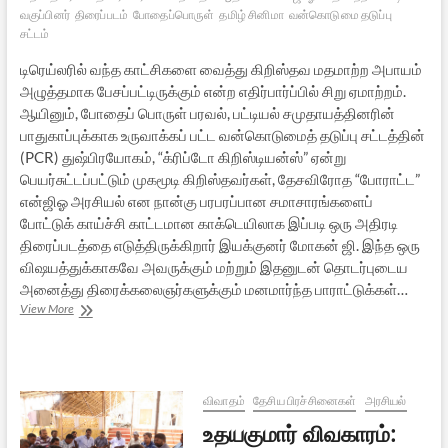
வகுப்பினர்
திரைப்படம்
போதைப்பொருள்
தமிழ் சினிமா
வன்கொடுமை தடுப்பு
சட்டம்
டிரெய்லரில் வந்த காட்சிகளை வைத்து கிறிஸ்தவ மதமாற்ற அபாயம்
அழுத்தமாக பேசப்பட்டிருக்கும் என்ற எதிர்பார்ப்பில் சிறு ஏமாற்றம்.
ஆயினும், போதைப் பொருள் பரவல், பட்டியல் சமுதாயத்தினரின்
பாதுகாப்புக்காக உருவாக்கப் பட்ட வன்கொடுமைத் தடுப்பு சட்டத்தின்
(PCR) துஷ்பிரயோகம், “க்ரிப்டோ கிறிஸ்டியன்ஸ்” ஏன்று
பெயர்சுட்டப்பட்டும் முகமூடி கிறிஸ்தவர்கள், தேசவிரோத “போராட்ட”
என்ஜிஓ அரசியல் என நான்கு பரபரப்பான சமாசாரங்களைப்
போட்டுக் காய்ச்சி காட்டமான காக்டெயிலாக இப்படி ஒரு அதிரடி
திரைப்படத்தை எடுத்திருக்கிறார் இயக்குனர் மோகன் ஜி. இந்த ஒரு
விஷயத்துக்காகவே அவருக்கும் மற்றும் இதனுடன் தொடர்புடைய
அனைத்து திரைக்கலைஞர்களுக்கும் மனமார்ந்த பாராட்டுக்கள்…
ருத்ர
View More
தாண்டவம்
–
திரைப்பார்வை
விவாதம்
தேசிய பிரச்சினைகள்
அரசியல்
உதயகுமார் விவகாரம்: