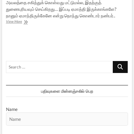
அவலத்தை சகித்துக் கொள்வது மட்டுமல்ல, இதற்குத்
துணைபுரியவும் செய்கிறது… இப்படி ஏமாத்தி இருக்காங்களே?
நானும் ஏமாந்திருக்கேனே என்று நொந்து கொண்டார் நண்பர்..
எல்லோரும்
View More
ஏமாந்துகிட்டிருக்காங்க..
அப்ப
நீங்க?
Search
…
பதிவுகளை மின்னஞ்சலில் பெற
Name