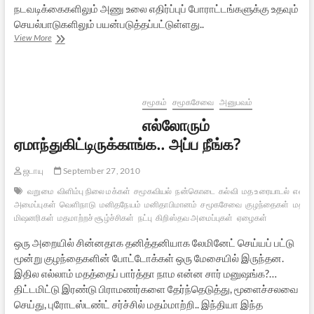
நடவடிக்கைகளிலும் அணு உலை எதிர்ப்புப் போராட்டங்களுக்கு உதவும்
செயல்பாடுகளிலும் பயன்படுத்தப்பட்டுள்ளது..
அணு
View More
உலையைக்
குலைக்கும்
அந்நியக்
கரங்கள்
சமூகம்
சமூகசேவை
அனுபவம்
எல்லோரும்
ஏமாந்துகிட்டிருக்காங்க.. அப்ப நீங்க?
ஜடாயு
September 27, 2010
வறுமை
விளிம்பு நிலை மக்கள்
சமூகவியல்
நன்கொடை
கல்வி
மத உரையாடல்
என்.ஜ
அமைப்புகள்
வெளிநாடு
மனிதநேயம்
மனிதாபிமானம்
சமூகசேவை
குழந்தைகள்
மதப்ப
மிஷனரிகள்
மதமாற்றச் சூழ்ச்சிகள்
நட்பு
கிறிஸ்தவ அமைப்புகள்
ஏழைகள்
ஒரு அறையில் சின்னதாக தனித்தனியாக லேமினேட் செய்யப் பட்டு
மூன்று குழந்தைகளின் போட்டோக்கள் ஒரு மேசையில் இருந்தன.
இதில எல்லாம் மதத்தைப் பார்த்தா நாம என்ன சார் மனுஷங்க?…
திட்டமிட்டு இரண்டு பிராமணர்களை தேர்ந்தெடுத்து, மூளைச்சலவை
செய்து, புரோடஸ்டண்ட் சர்ச்சில் மதம்மாற்றி.. இந்தியா இந்த