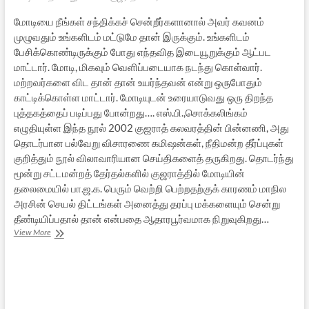
மோடியை நீங்கள் சந்திக்கச் சென்றீர்களானால் அவர் கவனம்
முழுவதும் உங்களிடம் மட்டுமே தான் இருக்கும். உங்களிடம்
பேசிக்கொண்டிருக்கும் போது எந்தவித இடையூறுக்கும் ஆட்பட
மாட்டார். மோடி, மிகவும் வெளிப்படையாக நடந்து கொள்வார்.
மற்றவர்களை விட தான் தான் உயர்ந்தவன் என்று ஒருபோதும்
காட்டிக்கொள்ள மாட்டார். மோடியுடன் உரையாடுவது ஒரு திறந்த
புத்தகத்தைப் படிப்பது போன்றது…. எஸ்.பி.,சொக்கலிங்கம்
எழுதியுள்ள இந்த நூல் 2002 குஜராத் கலவரத்தின் பின்னணி, அது
தொடர்பான பல்வேறு விசாரணை கமிஷன்கள், நீதிமன்ற தீர்ப்புகள்
குறித்தும் நூல் விலாவாரியான செய்திகளைத் தருகிறது. தொடர்ந்து
மூன்று சட்டமன்றத் தேர்தல்களில் குஜராத்தில் மோடியின்
தலைமையில் பா.ஜ.க. பெரும் வெற்றி பெற்றதற்குக் காரணம் மாநில
அரசின் செயல் திட்டங்கள் அனைத்து தரப்பு மக்களையும் சென்று
தீண்டியிப்பதால் தான் என்பதை ஆதாரபூர்வமாக நிறுவுகிறது…
நரேந்திர
View More
மோடி:
வாழ்வும்
அரசியலும்
–
புதிய
புத்தகம்