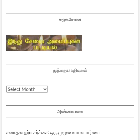
சமூகசேவை
முந்தைய பதிவுகள்
முந்தைய
பதிவுகள்
அண்மையவை
சனாதன தர்ம சர்ச்சை: ஒரு முழுமையான பார்வை