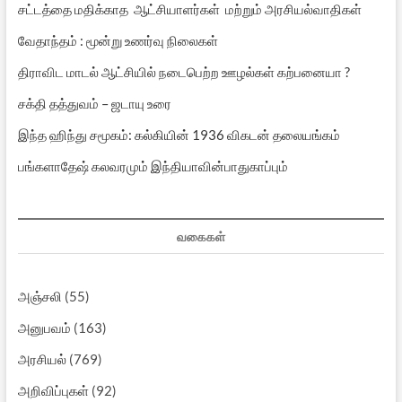
சட்டத்தை மதிக்காத ஆட்சியாளர்கள் மற்றும் அரசியல்வாதிகள்
வேதாந்தம் : மூன்று உணர்வு நிலைகள்
திராவிட மாடல் ஆட்சியில் நடைபெற்ற ஊழல்கள் கற்பனையா ?
சக்தி தத்துவம் – ஜடாயு உரை
இந்த ஹிந்து சமூகம்: கல்கியின் 1936 விகடன் தலையங்கம்
பங்களாதேஷ் கலவரமும் இந்தியாவின்பாதுகாப்பும்
வகைகள்
அஞ்சலி
(55)
அனுபவம்
(163)
அரசியல்
(769)
அறிவிப்புகள்
(92)