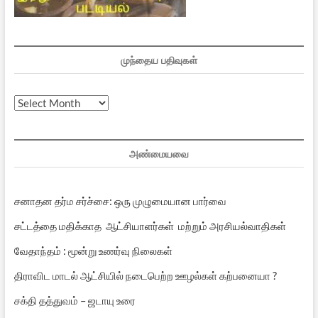
முந்தைய பதிவுகள்
முந்தைய
பதிவுகள்
அண்மையவை
சனாதன தர்ம சர்ச்சை: ஒரு முழுமையான பார்வை
சட்டத்தை மதிக்காத ஆட்சியாளர்கள் மற்றும் அரசியல்வாதிகள்
வேதாந்தம் : மூன்று உணர்வு நிலைகள்
திராவிட மாடல் ஆட்சியில் நடைபெற்ற ஊழல்கள் கற்பனையா ?
சக்தி தத்துவம் – ஜடாயு உரை