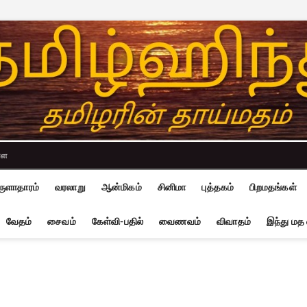
்ள
ுளாதாரம்
வரலாறு
ஆன்மிகம்
சினிமா
புத்தகம்
பிறமதங்கள்
வேதம்
சைவம்
கேள்வி-பதில்
வைணவம்
விவாதம்
இந்து மத