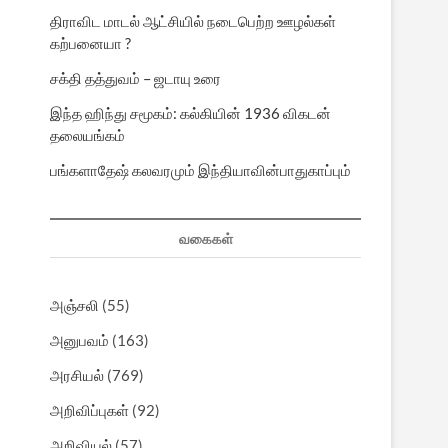
திராவிட மாடல் ஆட்சியில் நடைபெற்ற ஊழல்கள்
கற்பனையா ?
சக்தி தத்துவம் – ஜடாயு உரை
இந்த ஹிந்து சமூகம்: கல்கியின் 1936 விகடன்
தலையங்கம்
பங்களாதேஷ் கலவரமும் இந்தியாவின்பாதுகாப்பும்
வகைகள்
அஞ்சலி
(55)
அனுபவம்
(163)
அரசியல்
(769)
அறிவிப்புகள்
(92)
அறிவியல்
(57)