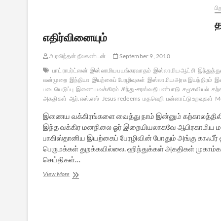
பி
த
எதிர்வினையும்
அரவிந்தன் நீலகண்டன்
September 9, 2010
பாட் ராபர்ட்ஸன்
இஸ்லாமிய பயங்கரவாதம்
இஸ்லாமிய ஆட்சி
இந்துத்த
வன்முறை
இந்தியா
இயற்கைப் பேரழிவுகள்
இஸ்லாமிய அரசு இயந்திரம்
இ
படையெடுப்பு
இணைய வக்கிரம்
சிந்து-சரஸ்வதி பண்பாடு
சமூகவியல்
கற
அகதிகள்
ஆர்.எஸ்.எஸ்
Jesus redeems
மதவெறி
பன்னாட்டு உறவுகள்
M
இணைய வக்கிரங்களை வைத்து நாம் இன்னும் கற்காலத்தி
இந்த வக்கிர மனநிலை ஓர் இறையியலாகவே ஆபிரகாமிய மதங்
பாகிஸ்தானிய இயற்கைப் பேரழிவின் போதும் அங்கு காஃபீ
பெருமக்கள் துறக்கவில்லை. ஹிந்துக்கள் அகதிகள் முகாம்கள
செய்திகள்…
தண்ணீர்
View More
தேசக்
கண்ணீரும்
ஒரு
ஹிந்துத்துவ
எதிர்வினையும்