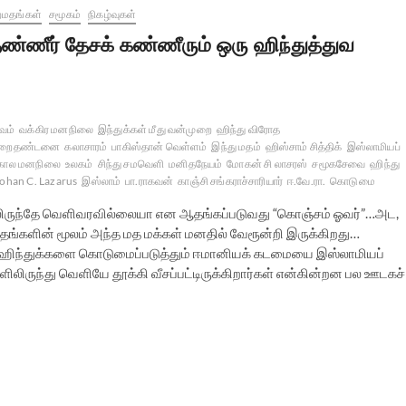
றமதங்கள்
சமூகம்
நிகழ்வுகள்
ண்ணீர் தேசக் கண்ணீரும் ஒரு ஹிந்துத்துவ
ுவம்
வக்கிர மனநிலை
இந்துக்கள் மீது வன்முறை
ஹிந்து விரோத
றைதண்டனை
கலாசாரம்
பாகிஸ்தான் வெள்ளம்
இந்து மதம்
ஹிஸ்சாம் சித்திக்
இஸ்லாமியப்
்கால மனநிலை
உலகம்
சிந்து சமவெளி
மனிதநேயம்
மோகன் சி லாசரஸ்
சமூகசேவை
ஹிந்து
ohan C. Lazarus
இஸ்லாம்
பா.ராகவன்
காஞ்சி சங்கராச்சாரியார்
ஈ.வே.ரா.
கொடுமை
லிருந்தே வெளிவரவில்லையா என ஆதங்கப்படுவது “கொஞ்சம் ஓவர்”…அட,
களின் மூலம் அந்த மத மக்கள் மனதில் வேரூன்றி இருக்கிறது…
ர் ஹிந்துக்களை கொடுமைப்படுத்தும் ஈமானியக் கடமையை இஸ்லாமியப்
ிலிருந்து வெளியே தூக்கி வீசப்பட்டிருக்கிறார்கள் என்கின்றன பல ஊடகச்