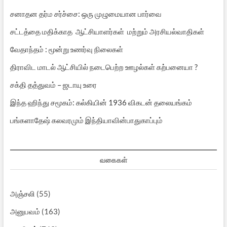
சனாதன தர்ம சர்ச்சை: ஒரு முழுமையான பார்வை
சட்டத்தை மதிக்காத ஆட்சியாளர்கள் மற்றும் அரசியல்வாதிகள்
வேதாந்தம் : மூன்று உணர்வு நிலைகள்
திராவிட மாடல் ஆட்சியில் நடைபெற்ற ஊழல்கள் கற்பனையா ?
சக்தி தத்துவம் – ஜடாயு உரை
இந்த ஹிந்து சமூகம்: கல்கியின் 1936 விகடன் தலையங்கம்
பங்களாதேஷ் கலவரமும் இந்தியாவின்பாதுகாப்பும்
வகைகள்
அஞ்சலி
(55)
அனுபவம்
(163)