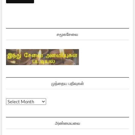
சமூகசேவை
முந்தைய பதிவுகள்
முந்தைய
பதிவுகள்
அண்மையவை