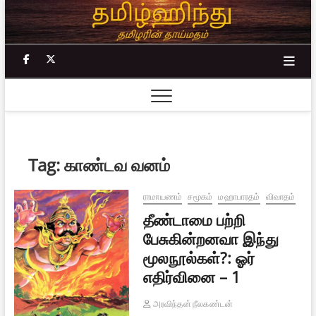
Skip
to
content
facebook
twitter
Tag:
காண்டவ வனம்
ராமாயணம்
சமூகம்
மஹாபாரதம்
விவாதம்
தீண்டாமை பற்றி
பேசுகின்றனவா இந்து
மூலநூல்கள்?: ஓர்
எதிர்வினை – 1
அரவிந்தன் நீலகண்டன்