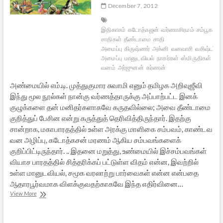
December 7, 2012
இதிகாசம்
கடோத்கஜன்
வர்ணாசிரமம்
சம்பூகன்
சாதிகள்
தீண்டாமை
சாதி
அமைப்பு
கிருஷ்ணர்
அக்னி
வனவாசி
வசிஷ்டர்
வ
அமைப்பு
மானுடவியல்
நாகர்கள்
ஸ்மிருதிகள்
கா
வனம்
அர்ஜுனன்
கர்ணன்
அண்மையில் எம்.டி. முத்துகுமார சுவாமி எனும் தமிழக அறிவுஜீவி
இந்து மூல நூல்கள் நான்கு வர்ணத்தாருக்கு அப்பாற்பட்ட இனக்
குழுக்களை தன் மனிதர்களாகவே கருதவில்லை; அவை தீண்டாமை
குறித்துப் பேசின என்று கருத்துத் தெரிவித்திருந்தார். இதற்கு
சான்றாக, மகாபாரதத்தில் உள்ள அரக்கு மாளிகை சம்பவம், காண்டவ
வன அழிப்பு, கடோத்கசன் மரணம் ஆகிய சம்பவங்களைக்
குறிப்பிட்டிருந்தார். .. இதனை மறுத்து, உண்மையில் இச்சம்பவங்கள்
வியாச பாரதத்தில் சித்தரிக்கப் பட்டுள்ள விதம் என்ன, இவற்றில்
உள்ள மானுடவியல், சமூக வரலாற்று பார்வைகள் என்ன என்பதை
ஆதாரபூர்வமாக விளக்குவதற்காகவே இந்த எதிர்வினை…
தீண்டாமை
View More
பற்றி
பேசுகின்றனவா
இந்து