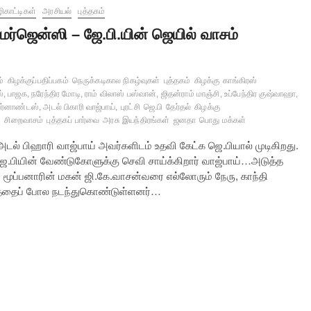
ிகாட்டிகள்
அரசியல்
புத்தகம்
மர்ஜென்ஸி – ஜே.பி.யின் ஜெயில் வாசம்
்
கிழக்குப்பதிப்பகம்
நெருக்கடிகால நிகழ்வுகள்
புத்தகம்
கிழக்கு
காங்கிரஸ்
், பாஜக, நரேந்திர மோடி, ராம் விலாஸ் பஸ்வான், ஜிதன்ராம் மாஞ்சி, உப்பேந்திர குஷ்வாஹா,
பெர்னாண்டஸ், அடல் பிகாரி வாஜ்பாய்,
புரட்சி
ஜெ.பி
தேர்தல்
கிழக்கு
்
சிறைவாசம்
புத்தகப் பார்வை
அரசு இயந்திரங்கள்
ஜனதா
பொது மக்கள்
ல் பிஹாரி வாஜ்பாய் அவர்களிடம் உதவி கேட்க ஜெ.பியால் முடிகிறது.
 ஜெ.பியின் வேண்டுகோளுக்கு செவி சாய்க்கிறார் வாஜ்பாய்…அடுத்த
் மூப்பனாரின் மகன் ஜி.கே.வாசன்வரை எல்லோரும் நேரு, காந்தி
ுத்ததைப் போல நடந்துகொண்டுள்ளனர்…