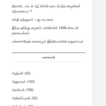
திராவிட மாடல் ஆட்சியில் நடைபெற்ற ஊழல்கள்
கற்பனையா ?
சக்தி தத்துவம் – ஜடாயு உரை
இந்த ஹிந்து சமூகம்: கல்கியின் 1936 விகடன்
தலையங்கம்
பங்களாதேஷ் கலவரமும் இந்தியாவின்பாதுகாப்பும்
வகைகள்
அஞ்சலி
(55)
அனுபவம்
(163)
அரசியல்
(769)
அறிவிப்புகள்
(92)