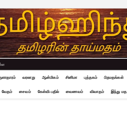
ள்ள
ுளாதாரம்
வரலாறு
ஆன்மிகம்
சினிமா
புத்தகம்
பிறமதங்கள்
வேதம்
சைவம்
கேள்வி-பதில்
வைணவம்
விவாதம்
இந்து மத