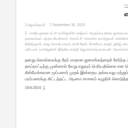
வழ
எ
ஜெயக்குமார்
September 30, 2010
பாரதீய ஜனதா கட்சி
எமர்ஜென்சி
வாஜ்பாய்
நெருக்கடி நிலை
ஜனநாயகம
தலைவர்கள்
புத்தக விமரிசனம்
அரசாட்சி
அரசாங்க ஏமாற்றுகள்
காங்கிரஸ
நிதிஷ்குமார், லாலு பிரசாத் யாதவ், ராப்ரி தேவி, சோனியா, ராகுல், ஜார்ஜ் ஃ
பதிப்பகம்
எமர்ஜென்ஸி
இந்திரா காந்தி
ஜெயபிரகாஷ் நாராயண்
அரசாங்கம
தனது கொள்கைக்கு நேர் மாறான ஜனசங்கத்தைச் சேர்ந்த அட
தாய்நாட்டிற்கு முன்னால் வேறு எதுவும் பெரியதில்லை என
கிங்மேக்கரான மூப்பனார் முதல் இன்றைய தங்கபாலு மற்றும
பரம்பரைக்கு கிட்டத்தட்ட அடிமை சாசனம் எழுதிக் கொட
எமர்ஜென்ஸி
View More
–
ஜே.பி.யின்
ஜெயில்
வாசம்