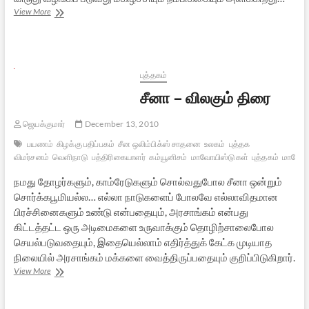
நாஞ்சில்
View More
நாடனின்
“தலைகீழ்
விகிதங்கள்”:
வாசிப்பனுபவம்
புத்தகம்
சீனா – விலகும் திரை
ஜெயக்குமார்
December 13, 2010
பயணம்
கிழக்கு பதிப்பகம்
சீன ஒலிம்பிக்ஸ் சாதனை
உலகம்
புத்தக
விமர்சனம்
வெளிநாடு
பத்திரிகையாளர்
கம்யூனிசம்
மாவோயிஸ்டுகள்
புத்தகம்
மாவோய
நமது தோழர்களும், காம்ரேடுகளும் சொல்வதுபோல சீனா ஒன்றும்
சொர்க்கபூமியல்ல… எல்லா நாடுகளைப் போலவே எல்லாவிதமான
பிரச்சினைகளும் உண்டு என்பதையும், அரசாங்கம் என்பது
கிட்டத்தட்ட ஒரு அடிமைகளை உருவாக்கும் தொழிற்சாலைபோல
செயல்படுவதையும், இதையெல்லாம் எதிர்த்துக் கேட்க முடியாத
நிலையில் அரசாங்கம் மக்களை வைத்திருப்பதையும் குறிப்பிடுகிறார்.
சீனா
View More
–
விலகும்
திரை