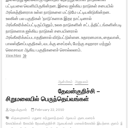
பட்டியலை வெளியிருகின்றன. இவை ஐக்கிய நாடுகள் சபையில்
அங்கத்தினராக உள்ள நாடுகளை மட்டுமே பட்டியலிடுகின்றன.
உலகின் பல பகுதிகள் ’நாடு’களாக இதர நாட்டினால்
அங்கீகரிக்கப்பட்டிருப்பினும், உலக நாடுகளின் சட்டத்திட்டங்களின்படி
நாடுகளாக ஐக்கிய நாடுகள் சபையினரால்
அங்கீகரிக்கப்படாததினால் விடுபட்டுள்ளன. உதாரனமாக, தைவான்,
பாலஸ்தீனப்பகுதிகள், வடக்கு சைப்ரஸ், மேற்கு சஹாரா மற்றும்
கொசாவா ஆகிய பகுதிகளைச் சொல்லலாம்.
தோற்றுப்போன
View More
நாடுகள்?
ஆன்மிகம்
அனுபவம்
தேவன்குறிச்சி –
சிறுமலையில் பெருந்தெய்வங்கள்
ஜெயக்குமார்
February 22, 2010
ஸ்தலபுராணம்
மதுரை
சுற்றுலாத் தலம்
ஆலயம்
குடைவரைக்
கோயில்கள்
கோயில்
தேவன்குறிச்சி
ஆலயங்கள்
மலைக்கோவில்
இயற்கை
குளம்
இயற