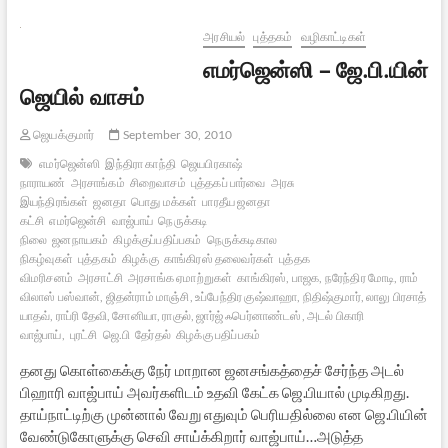
அரசியல்
புத்தகம்
வழிகாட்டிகள்
எமர்ஜென்ஸி – ஜே.பி.யின்
ஜெயில் வாசம்
ஜெயக்குமார்
September 30, 2010
எமர்ஜென்ஸி
இந்திரா காந்தி
ஜெயபிரகாஷ்
நாராயண்
அரசாங்கம்
சிறைவாசம்
புத்தகப் பார்வை
அரசு
இயந்திரங்கள்
ஜனதா
பொது மக்கள்
பாரதீய ஜனதா
கட்சி
எமர்ஜென்சி
வாஜ்பாய்
நெருக்கடி
நிலை
ஜனநாயகம்
கிழக்குப்பதிப்பகம்
நெருக்கடிகால
நிகழ்வுகள்
புத்தகம்
கிழக்கு
காங்கிரஸ் தலைவர்கள்
புத்தக
விமரிசனம்
அரசாட்சி
அரசாங்க ஏமாற்றுகள்
காங்கிரஸ், பாஜக, நரேந்திர மோடி, ராம்
விலாஸ் பஸ்வான், ஜிதன்ராம் மாஞ்சி, உப்பேந்திர குஷ்வாஹா, நிதிஷ்குமார், லாலு பிரசாத்
யாதவ், ராப்ரி தேவி, சோனியா, ராகுல், ஜார்ஜ் ஃபெர்னாண்டஸ், அடல் பிகாரி
வாஜ்பாய்,
புரட்சி
ஜெ.பி
தேர்தல்
கிழக்கு பதிப்பகம்
தனது கொள்கைக்கு நேர் மாறான ஜனசங்கத்தைச் சேர்ந்த அடல்
பிஹாரி வாஜ்பாய் அவர்களிடம் உதவி கேட்க ஜெ.பியால் முடிகிறது.
தாய்நாட்டிற்கு முன்னால் வேறு எதுவும் பெரியதில்லை என ஜெ.பியின்
வேண்டுகோளுக்கு செவி சாய்க்கிறார் வாஜ்பாய்…அடுத்த