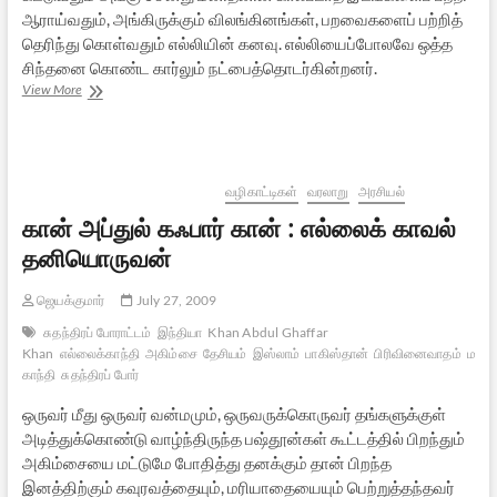
ஆராய்வதும், அங்கிருக்கும் விலங்கினங்கள், பறவைகளைப் பற்றித்
தெரிந்து கொள்வதும் எல்லியின் கனவு. எல்லியைப்போலவே ஒத்த
சிந்தனை கொண்ட கார்லும் நட்பைத்தொடர்கின்றனர்.
UP
View More
–
Animation
Movie.
(
பறக்கும்
வழிகாட்டிகள்
வரலாறு
அரசியல்
வீடு)
கான் அப்துல் கஃபார் கான் : எல்லைக் காவல்
தனியொருவன்
ஜெயக்குமார்
July 27, 2009
சுதந்திரப் போராட்டம்
இந்தியா
Khan Abdul Ghaffar
Khan
எல்லைக்காந்தி
அகிம்சை
தேசியம்
இஸ்லாம்
பாகிஸ்தான்
பிரிவினைவாதம்
மஹா
காந்தி
சுதந்திரப் போர்
ஒருவர் மீது ஒருவர் வன்மமும், ஒருவருக்கொருவர் தங்களுக்குள்
அடித்துக்கொண்டு வாழ்ந்திருந்த பஷ்தூன்கள் கூட்டத்தில் பிறந்தும்
அகிம்சையை மட்டுமே போதித்து தனக்கும் தான் பிறந்த
இனத்திற்கும் கவுரவத்தையும், மரியாதையையும் பெற்றுத்தந்தவர்