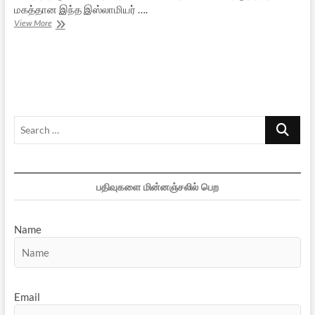
மகத்தான இந்த இஸ்லாமியர் ….
கான்
View More
அப்துல்
கஃபார்
கான்
:
எல்லைக்
காவல்
தனியொருவன்
Search
…
பதிவுகளை மின்னஞ்சலில் பெற
Name
Email