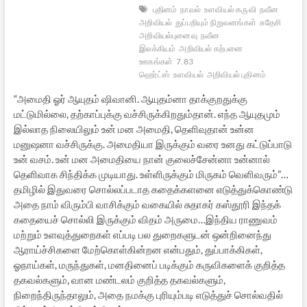
புதினம்
நாவல்
உளவியல் கருவி
நவீன
அறிவியல்
துப்பறியும் நிறுவனங்கள்
சுதேசி
அறிவியல்புனைவு
நவீன
இலக்கியம்
அறிவியல் கற்பனை
ஊகங்கள்
7.83
ஹெர்ட்ஸ்
உளவியல்
அறிவியல் புதினம்
“அமைதி ஓர் ஆயுதம் ஷிவானி. ஆயுதம்னா தாக்குறதுக்கு
மட்டுமில்லை, தற்காப்புக்கு வச்சிருக்கிறதும்தான். எந்த ஆயுதமும்
இல்லாத நிலையிலும் உன் மன அமைதி, தெளிவுதான் உன்ன
மனுஷனா வச்சிருக்கு. அமைதியா இருக்கும் வரை உனது கட்டுப்பாடு
உன் வசம். உன் மன அமைதியை நான் குலைச்சேன்னா உன்னால்
தெளிவாக சிந்திக்க முடியாது. உள்ளிருக்கும் மிருகம் வெளிவரும்”…
தமிழில் இதுவரை சொல்லப்படாத கதைக்களனை எடுத்துக்கொண்டு
அதை நாம் விரும்பி வாசிக்கும் வகையில் சுதாகர் கஸ்தூரி இந்தக்
கதையைச் சொல்லி இருக்கும் விதம் அருமை…இந்திய ராணுவம்
மற்றும் உளவுத்துறைகள் எப்படி பல துறைகளுடன் ஒன்றினைந்து
ஆராய்ச்சிகளை மேற்கொள்கின்றன என்பதும், துப்பாக்கிகள்,
ஓநாய்கள், மருந்துகள், மனதினைப் படிக்கும் கருவிகளைக் குறித்த
தகவல்களும், வான மண்டலம் குறித்த தகவல்களும்,
நிறைந்திருந்தாலும், அதை நமக்கு புரியும்படி எடுத்துச் சொல்வதில்