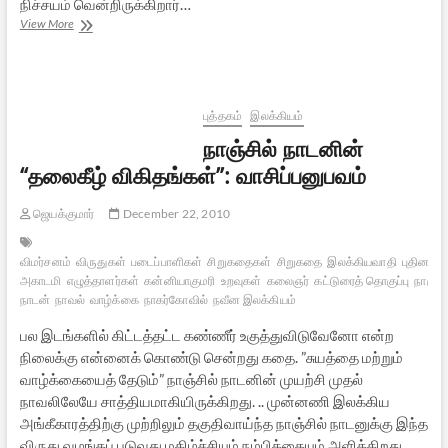
நிச்சயம் வென்றிருக்கிறார்…
“7.83
View More
ஹெர்ட்ஸ்”
அறிவியல்
புனைகதை
–
ஒரு
புத்தகம்
இலக்கியம்
பார்வை
நாஞ்சில் நாடனின்
“தலைகீழ் விகிதங்கள்”: வாசிப்பனுபவம்
ஜெயக்குமார்
December 22, 2010
விமர்சனம்
விருதுகள்
படைப்பாளிகள்
சிறுகதைகள்
சிறுகதை
இலக்கியவாதி
புதினம்
அகாடமி
எழுத்தாளர்கள்
கன்னியாகுமரி
உறவுகள்
கலைஞர்
கட்டுரைத் தொகுப்பு
நாஞ்சி
நாடன்
நாவல்
வாழ்க்கை
நாகர்கோவில்
நவீன இலக்கியம்
பல இடங்களில் கிட்டத்தட்ட கண்ணீர் உகுத்துவிடுவேனோ என்ற
நிலைக்கு என்னைக் கொண்டு சென்றது கதை. ”சுயத்தை மற்றும்
வாழ்க்கையைத் தேடும்” நாஞ்சில் நாடனின் முயற்சி முதல்
நாவலிலேயே சாத்தியமாகியிருக்கிறது. .. முன்னணி இலக்கிய
அங்கீகாரத்திற்கு முற்றிலும் தகுதிவாய்ந்த நாஞ்சில் நாடனுக்கு இந்த
விருது வழங்கப் படுவது மகிழ்ச்சியும் நம்பிக்கையும் அளிக்கிறது…