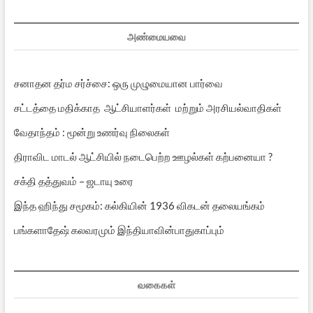
பதிவுகள்
அண்மையவை
சனாதன தர்ம சர்ச்சை: ஒரு முழுமையான பார்வை
சட்டத்தை மதிக்காத ஆட்சியாளர்கள் மற்றும் அரசியல்வாதிகள்
வேதாந்தம் : மூன்று உணர்வு நிலைகள்
திராவிட மாடல் ஆட்சியில் நடைபெற்ற ஊழல்கள் கற்பனையா ?
சக்தி தத்துவம் – ஜடாயு உரை
இந்த ஹிந்து சமூகம்: கல்கியின் 1936 விகடன் தலையங்கம்
பங்களாதேஷ் கலவரமும் இந்தியாவின்பாதுகாப்பும்
வகைகள்