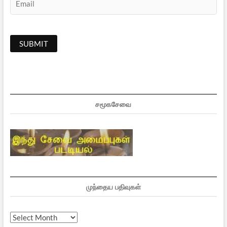
சமூகசேவை
முந்தைய பதிவுகள்
முந்தைய