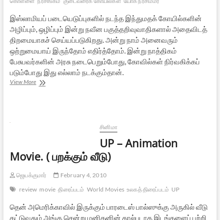
கொள்ளை
நரசிங்கம்
குடைவரைக் கோயில்கள்
யோக நரசிம்மர்
இஸ்லாமியப் படையெடுப்புகளில் நடந்த இந்துமதக் கோயில்களின்
அழிப்பும், ஒழிப்பும் இன்று நவீன பகுத்தறிவுவாதிகளால் அதைவிடத்
திறமையாகச் செய்யப்படுகிறது. அன்று நாம் அனைவரும்
ஒற்றுமையாய் இருந்தோம் எதிர்த்தோம். இன்று நாத்திகம்
பேசுபவர்களின் அரசு நடைபெறும்போது, கோவில்கள் நிர்வகிக்கப்
படும்போது இது எல்லாம் நடக்கும்தான்.
நரசிங்கம்
View More
–
மதுரை
யானைமலைக்கு
வந்த
ஆபத்து
சினிமா
UP – Animation
Movie. ( பறக்கும் வீடு)
ஜெயக்குமார்
February 4, 2010
review
movie
திரைப்படம்
World Movies
உலகத் திரைப்படம்
UP
தென் அமெரிக்காவில் இருக்கும் பாரடைஸ் பால்ஸுக்கு அருகில் வீடு
கட்டுவதும் அங்கு சென்று மனிதனின் கால்படாத இடங்களைப் பற்றி