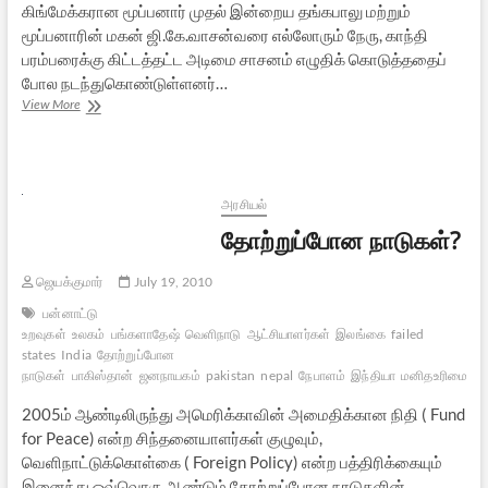
கிங்மேக்கரான மூப்பனார் முதல் இன்றைய தங்கபாலு மற்றும்
மூப்பனாரின் மகன் ஜி.கே.வாசன்வரை எல்லோரும் நேரு, காந்தி
பரம்பரைக்கு கிட்டத்தட்ட அடிமை சாசனம் எழுதிக் கொடுத்ததைப்
போல நடந்துகொண்டுள்ளனர்…
எமர்ஜென்ஸி
View More
–
ஜே.பி.யின்
ஜெயில்
வாசம்
அரசியல்
தோற்றுப்போன நாடுகள்?
ஜெயக்குமார்
July 19, 2010
பன்னாட்டு
உறவுகள்
உலகம்
பங்களாதேஷ்
வெளிநாடு
ஆட்சியாளர்கள்
இலங்கை
failed
states
India
தோற்றுப்போன
நாடுகள்
பாகிஸ்தான்
ஜனநாயகம்
pakistan
nepal
நேபாளம்
இந்தியா
மனிதஉரிமை
2005ம் ஆண்டிலிருந்து அமெரிக்காவின் அமைதிக்கான நிதி ( Fund
for Peace) என்ற சிந்தனையாளர்கள் குழுவும்,
வெளிநாட்டுக்கொள்கை ( Foreign Policy) என்ற பத்திரிக்கையும்
இனைந்து ஒவ்வொரு ஆண்டும் தோற்றுப்போன நாடுகளின்