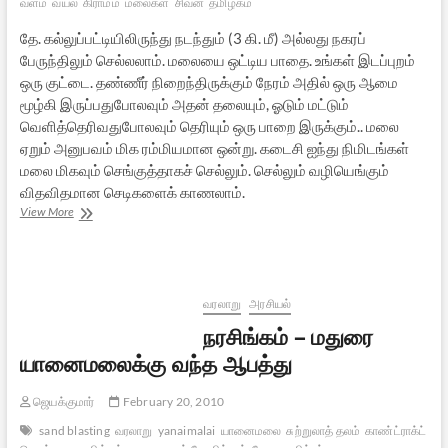
வளம்
வயல்
கிராமம்
மலைகள்
சிவன்
தமிழகம்
தே. கல்லுப்பட்டியிலிருந்து நடந்தும் (3 கி. மீ) அல்லது நகரப்
பேருந்திலும் செல்லலாம். மலையை ஒட்டிய பாதை. உங்கள் இடப்புறம்
ஒரு குட்டை. தண்ணீர் நிறைந்திருக்கும் நேரம் அதில் ஒரு ஆமை
மூழ்கி இருப்பதுபோலவும் அதன் தலையும், ஓடும் மட்டும்
வெளித்தெரிவதுபோலவும் தெரியும் ஒரு பாறை இருக்கும்.. மலை
ஏறும் அனுபவம் மிக ரம்மியமான ஒன்று. கடைசி ஐந்து நிமிடங்கள்
மலை மிகவும் செங்குத்தாகச் செல்லும். செல்லும் வழியெங்கும்
விதவிதமான செடிகளைக் காணலாம்.
தேவன்குறிச்சி
View More
–
சிறுமலையில்
பெருந்தெய்வங்கள்
வரலாறு
அரசியல்
நரசிங்கம் – மதுரை
யானைமலைக்கு வந்த ஆபத்து
ஜெயக்குமார்
February 20, 2010
sand blasting
வரலாறு
yanaimalai
யானைமலை
சுற்றுலாத் தலம்
காண்ட்ராக்ட்