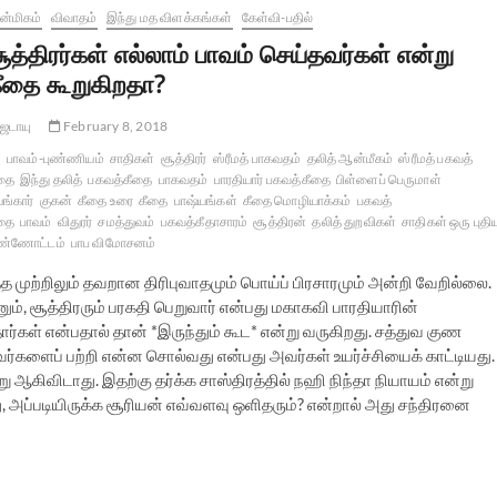
்மிகம்
விவாதம்
இந்து மத விளக்கங்கள்
கேள்வி-பதில்
ூத்திரர்கள் எல்லாம் பாவம் செய்தவர்கள் என்று
ீதை கூறுகிறதா?
ஜடாயு
February 8, 2018
பாவம்-புண்ணியம்
சாதிகள்
சூத்திரர்
ஸ்ரீமத் பாகவதம்
தலித் ஆன்மீகம்
ஸ்ரீமத் பகவத்
தை
இந்து தலித்
பகவத்கீதை
பாகவதம்
பாரதியார் பகவத்கீதை
பிள்ளைப் பெருமாள்
ங்கார்
குகன்
கீதை உரை
கீதை
பாஷ்யங்கள்
கீதை மொழியாக்கம்
பகவத்
தை
பாவம்
விதுரர்
சமத்துவம்
பகவத்கீதாசாரம்
சூத்திரன்
தலித் துறவிகள்
சாதிகள் ஒரு புதி
ண்ணோட்டம்
பாப விமோசனம்
்த முற்றிலும் தவறான திரிபுவாதமும் பொய்ப் பிரசாரமும் அன்றி வேறில்லை.
, சூத்திரரும் பரகதி பெறுவார் என்பது மகாகவி பாரதியாரின்
தார்கள் என்பதால் தான் *இருந்தும் கூட* என்று வருகிறது. சத்துவ குண
்களைப் பற்றி என்ன சொல்வது என்பது அவர்கள் உயர்ச்சியைக் காட்டியது.
 ஆகிவிடாது. இதற்கு தர்க்க சாஸ்திரத்தில் நஹி நிந்தா நியாயம் என்று
, அப்படியிருக்க சூரியன் எவ்வளவு ஒளிதரும்? என்றால் அது சந்திரனை