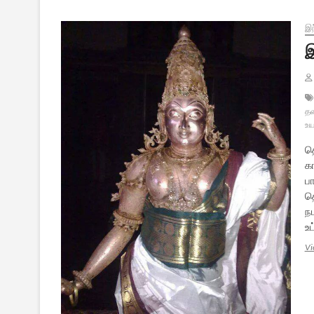
பாவம்
செய்தவர்கள்
என்று
இந
கீதை
இ
கூறுகிறதா?
த
உய
த
க
ப
த
ந
உ
Vi