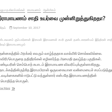
்து மத விளக்கங்கள்
ராமாயணம்
ஆன்மிகம்
ராமாயணம் சாதி உயர்வை முன்னிறுத்துகிறதா?
தேவ்
September 10, 2017
ண்டகவனம்
கும்பகர்ணன்
இராமன்
இராவணன்
சபரி
குகன்
தண்டகாரண்யம்
இந்திரன்
சாத
ர்வும் இராமாயணமும்
ென்னகத்தில் அரக்கர் எவரும் வாழ்ந்ததாக வால்மீகி சொல்லவில்லை.
ாவிரி/பொருநை நதிதீரங்கள் எழிலார்ந்த அமைதி தவழ்ந்த பகுதிகள்.
ாண்டியரின் செம்பொற் கபாடம் இராமாயண விவரிப்புக்குள்ளாகிறது.
ொடக்கத்திலிருந்தே இராமபிரான் ஒருவகையான வலிமையைச் சமப்படுத்து
டவடிக்கைகளில் ஈடுபட்டு வந்துள்ளார் என்பதே இராமாயணத்தின்
ட்பொதிந்த பொருள்.
இராமாயணம்
ew More
சாதி
உயர்வை
முன்னிறுத்துகிறதா?