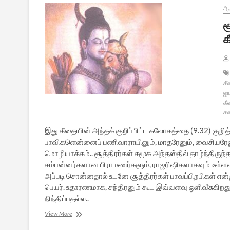
ஆன
ச
க
கீ
ஐய
கீ
க
இது கீதையின் அந்தக் குறிப்பிட்ட சுலோகத்தை (9.32) குறித
பாவிகளென்னைப் பணிவாராயினும், மாதரேனும், வைசியரேனும்
மொழியாக்கம்.. சூத்திரர்கள் சமூக அந்தஸ்தில் தாழ்ந்திருந்
சம்பன்னர்களான பிராமணர்களும், ராஜரிஷிகளாகவும் உள்ளவர
அப்படி சொன்னதால் உடனே சூத்திரர்கள் பாவப்பிறபிகள் என்று
பெயர். உதாரணமாக, சந்திரனும் கூட இவ்வளவு ஒளிவீசுகிறது
நிந்திப்பதல்ல..
சூத்திரர்கள்
View More
எல்லாம்