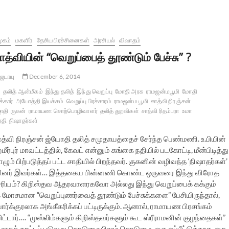
ூகம்
மகளிர்
தேசிய பிரச்சினைகள்
அரசியல்
விவாதம்
ாத்வியின் “வெறுப்பைத் தூண்டும் பேச்சு” ?
ஜடாயு
December 6, 2014
தலித் ஆன்மீகம்
இந்து தலித்
இந்து வெறுப்பு
மோதி அரசு
ராமஜன்மபூமி
மோதி
க்கார்
அயோத்தி இயக்கம்
வெறுப்பு பிரச்சாரம்
ராமஜன்ம பூமி
சாத்வி நிரஞ்சன்
ோதி
குகன்
ராமாயண சொற்பொழிவாளர்
தலித் துறவிகள்
சாத்வி ரிதம்பரா
உமா
ரதி
நிஷாதர்கள்
ாத்வி நிரஞ்சன் ஜ்யோதி தலித் சமுதாயத்தைச் சேர்ந்த பெண்மணி. உ.பியின்
ீர்புர் மாவட்டத்தில், கேவட் என்னும் கங்கை நதியில் படகோட்டி, மீன்பிடித்து
ழும் பிற்படுத்தப் பட்ட சாதியில் பிறந்தவர். குகனின் வழிவந்த ‘நிஷாதர்கள்’
ாதியினர் இவர்கள்… இத்தகைய பின்னணி கொண்ட ஒருவரை இந்து விரோத
ரியம்? கிறிஸ்தவ ஆதரவாளரகவோ அல்லது இந்து வெறுப்பைக் கக்கும்
மோசமான “வெறுப்புணர்வைத் தூண்டும் பேச்சுக்களை” பேசியிருந்தால்,
ோர்க்குரலாக அங்கீகரிக்கப் பட்டிருக்கும். ஆனால், ராமாயண பிரசங்கம்
்டார்…. “முஸ்லிம்களும் கிறிஸ்தவர்களும் கூட ஸ்ரீராமனின் குழந்தைகள்”
ணமாகக் காட்டப் படுவது கொடுமையிலும் கொடுமை. ஒரு ஒப்பீட்டுக்காக, ஒரு