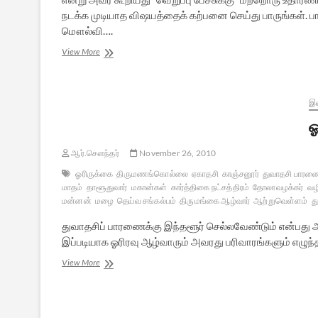
நடக்க முடியாத விஷயத்தைக் கற்பனை செய்து பாருங்கள்.
மௌல்வி….
சாத்வியின்
View More
“வெறுப்பைத்
தூண்டும்
பேச்சு”
?
இல
ஓ
ஆர்.சௌந்தர்
November 26, 2010
ஓரிருக்கை
திருமணங்கொல்லை
ஏகாதசி
காஞ்சனூர்
துவாதசி பார
மாதம்
தாளூதுவார்
மகான்கள்
கார்த்திகை நட்சத்திரம்
தோலாவழக்கர்
வழ
மன்னன்
மழை
தெய்வ சங்கல்பம்
திருமங்கை ஆழ்வார்
ஆற்றுவெள்ளம்
த
துவாதசிப் பாரணைக்கு இந்தளூர் செல்லவேண்டும் என்பது 
இப்படியாக ஓரிரவு ஆழ்வாரும் அவரது பரிவாரங்களும் எழுந
ஓரிருக்கை
View More
–
ஆழ்வார்
வாழ்வில்
ஒருநாள்…