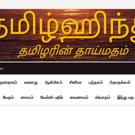
்ள
ுளாதாரம்
வரலாறு
ஆன்மிகம்
சினிமா
புத்தகம்
பிறமதங்கள்
வேதம்
சைவம்
கேள்வி-பதில்
வைணவம்
விவாதம்
இந்து மத