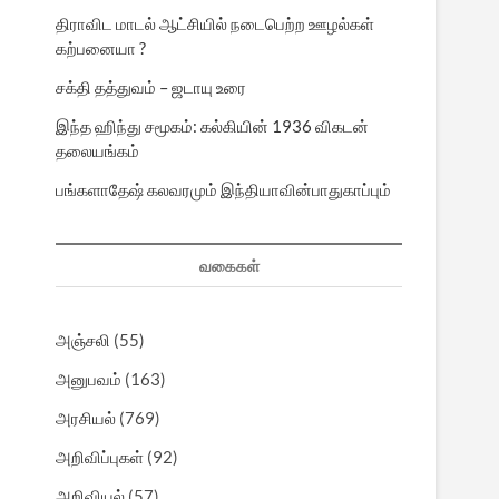
திராவிட மாடல் ஆட்சியில் நடைபெற்ற ஊழல்கள்
கற்பனையா ?
சக்தி தத்துவம் – ஜடாயு உரை
இந்த ஹிந்து சமூகம்: கல்கியின் 1936 விகடன்
தலையங்கம்
பங்களாதேஷ் கலவரமும் இந்தியாவின்பாதுகாப்பும்
வகைகள்
அஞ்சலி
(55)
அனுபவம்
(163)
அரசியல்
(769)
அறிவிப்புகள்
(92)
அறிவியல்
(57)