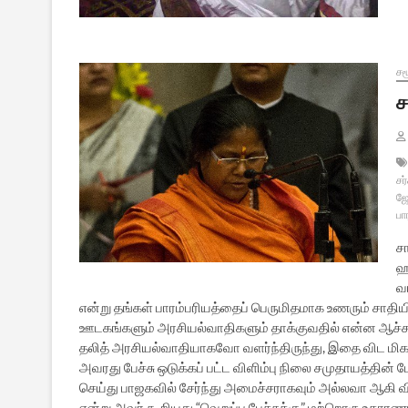
சம
ச
சர்
ஜ
பா
ச
ஹம
வா
என்று தங்கள் பாரம்பரியத்தைப் பெருமிதமாக உணரும் ச
ஊடகங்களும் அரசியல்வாதிகளும் தாக்குவதில் என்ன ஆச்ச
தலித் அரசியல்வாதியாகவோ வளர்ந்திருந்து, இதை விட மிக 
அவரது பேச்சு ஒடுக்கப் பட்ட விளிம்பு நிலை சமுதாயத்தின் ப
செய்து பாஜகவில் சேர்ந்து அமைச்சராகவும் அல்லவா ஆகி விட
என்று அவர் கூறியது “வெறுப்பு பேச்சுக்கு” மற்றொரு உதார