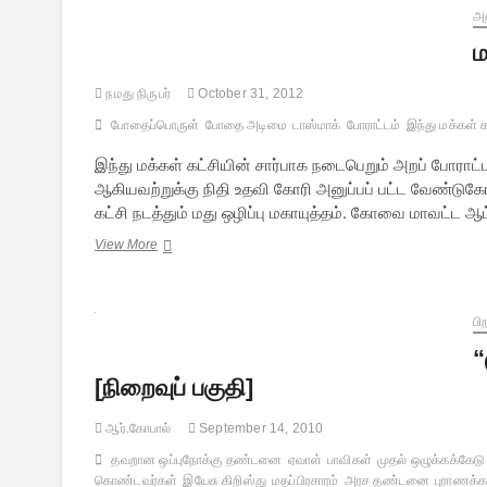
அற
ம
நமது நிருபர்
October 31, 2012
போதைப்பொருள்
போதை அடிமை
டாஸ்மாக்
போராட்டம்
இந்து மக்கள் க
இந்து மக்கள் கட்சியின் சார்பாக நடைபெறும் அறப் போராட்
ஆகியவற்றுக்கு நிதி உதவி கோரி அனுப்பப் பட்ட வேண்டுக
கட்சி நடத்தும் மது ஒழிப்பு மகாயுத்தம். கோவை மாவட்ட 
மது
View More
ஒழிப்பு
மகாயுத்தம்
பி
“
[நிறைவுப் பகுதி]
ஆர்.கோபால்
September 14, 2010
தவறான ஒப்புநோக்கு தண்டனை
ஏவாள்
பாவிகள்
முதல் ஒழுக்கக்கேடு
கொண்டவர்கள்
இயேசு கிறிஸ்து
மதப்பிரசாரம்
அரச தண்டனை
புராணக்