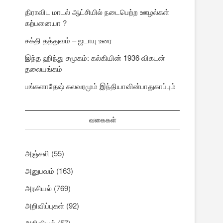
திராவிட மாடல் ஆட்சியில் நடைபெற்ற ஊழல்கள்
கற்பனையா ?
சக்தி தத்துவம் – ஜடாயு உரை
இந்த ஹிந்து சமூகம்: கல்கியின் 1936 விகடன்
தலையங்கம்
பங்களாதேஷ் கலவரமும் இந்தியாவின்பாதுகாப்பும்
வகைகள்
அஞ்சலி
(55)
அனுபவம்
(163)
அரசியல்
(769)
அறிவிப்புகள்
(92)
அறிவியல்
(57)