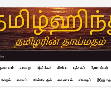
ள்ள
ுளாதாரம்
வரலாறு
ஆன்மிகம்
சினிமா
புத்தகம்
பிறமதங்கள்
வேதம்
சைவம்
கேள்வி-பதில்
வைணவம்
விவாதம்
இந்து மத