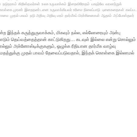
்
நடுநரகம்
கிறிஸ்தவர்கள்
உலக உருவாக்கம்
இறைவிரோதம்
யாஹ்வே
வரலாற்றுக்
ொள்கை முரண்
இறைதண்டனை
உருவாக்கியவர் உரிமை நிலைப்பாடு
புனைகதைகள்
கலப்பட
ேளாமை
முதல் பாவம்
நடு அறிவு
அறிவு மரம்
தார்மீகப் பிரச்சினைகள்
ஆதாம்
அப்போஸ்தலர்
ற இந்தக் கருத்துருவாக்கம், மிகவும் நல்ல, எல்லோரையும் அன்பு
 போடும் தெய்வத்தைத்தான் காட்டுகிறது… கடவுள் இல்லை என்று சொல்லும்
்லும் அக்னோஸ்டிக்குகளும், ஒழுக்க ரீதியான தார்மீக வாழ்வு
வ மதத்துக்கு முதல் பாவம் தேவைப்படுவதால், இந்தக் கொள்கை இல்லாமல்
…