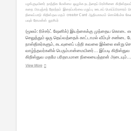
பழங்குடியினர்
நாத்திக மேன்மை
ஒழுக்க நடத்தைப் பிரச்சினை
கிறிஸ்தவம
கதை
பிரபஞ்சத் தோற்றம்
இறைப்பார்வை மறுப்பு
ஊடகப் பொய்ப்பிரசாரம்
க
நிலைப்பாடு
கிறிஸ்தவ மதம்
creator Card
ஆதியாகமம்
சொல்பேச்சு க
பவுல் ரோமன்ஸ்
லூசிபர்
(மூலம்: ரிச்சர்ட் ஷேனிக்) இயற்கைக்கு முந்தைய கொடை என்
செலுத்தும் ஒரு தெய்வத்தைக் காட்டாமல் வீம்புச் சண்டை
நாஸ்திகர்களும், கடவுளைப் பற்றி கவலை இல்லை என்று சொல
வாழ்ந்தவர்களில் பெரும்பான்மையினர்… இப்படி கிறிஸ்து
கிறிஸ்துவ மதமே பரிதாபமான நிலையைத்தான் அடையும்
“முதல்
View More
பாவ”க்
கொள்கையின்
அபத்தம்
–
2
[நிறைவுப்
பகுதி]