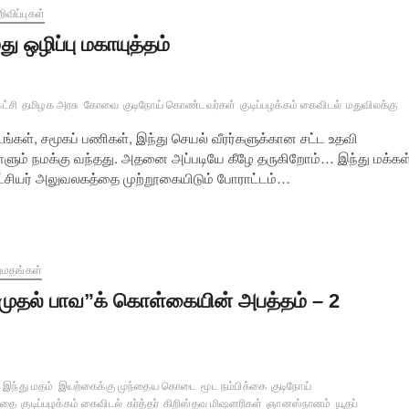
ிவிப்புகள்
து ஒழிப்பு மகாயுத்தம்
ட்சி
தமிழக அரசு
கோவை
குடிநோய் கொண்டவர்கள்
குடிப்பழக்கம் கைவிடல்
மதுவிலக்கு
டங்கள், சமூகப் பணிகள், இந்து செயல் வீரர்களுக்கான சட்ட உதவி
ோளும் நமக்கு வந்தது. அதனை அப்படியே கீழே தருகிறோம்… இந்து மக்கள
ஆட்சியர் அலுவலகத்தை முற்றூகையிடும் போராட்டம்…
றமதங்கள்
முதல் பாவ”க் கொள்கையின் அபத்தம் – 2
இந்து மதம்
இயற்கைக்கு முந்தைய கொடை
மூட நம்பிக்கை
குடிநோய்
கதை
குடிப்பழக்கம் கைவிடல்
கர்த்தர்
கிறிஸ்தவ மிஷனரிகள்
ஞானஸ்நானம்
யூதப்