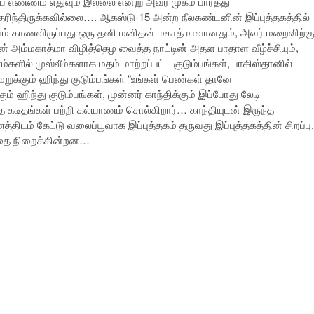
ீய எண்ணம் எதுவும் இல்லை என்று அவர் முகம் பார்த்து
ெரிந்திருக்கவில்லை…. ஆகஸ்டு-15 அன்ற நீலகண்டனின் இப்புத்தகத்தில்
ாம் காணவிருப்பது ஒரு தனி மனிதன் மகாத்மாவானதும், அவர் மறைவிற்கு
ின் அம்மகாத்மா விழித்தெழ வைத்த நாட்டின் அதள பாதாள வீழ்ச்சியும்,
்களில் முஸ்லீம்களாக மதம் மாற்றப்பட்ட குடும்பங்கள், பாகிஸ்தானில்
றுக்கும் ஹிந்து குடும்பங்கள் “உங்கள் பெண்கள் தானே
 ஹிந்து குடும்பங்கள், முன்னர் காந்திக்கும் இப்போது லேடி
டிதங்கள் பற்றி கல்யாணம் சொல்கிறார்… காந்தியுடன் இருந்த
ிடம் கேட்டு வலைப்பூவாக இப்புத்தகம் தருவது இப்புத்தகத்தின் சிறப்பு.
்தை நிறைக்கின்றன…