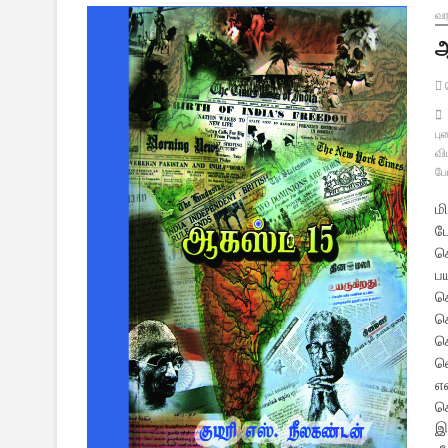
வர
ஆ
வ
ப
வி
போ
ம
ப
ச
பய
ச
ச
க
வ
எ
க
இந