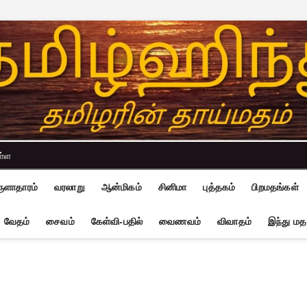
ள்ள
ுளாதாரம்
வரலாறு
ஆன்மிகம்
சினிமா
புத்தகம்
பிறமதங்கள்
வேதம்
சைவம்
கேள்வி-பதில்
வைணவம்
விவாதம்
இந்து மத