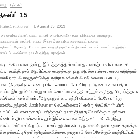
லாறு
புத்தகம்
கஸ்ட் 15
ெங்கட் சாமிநாதன்
August 15, 2013
இஸ்லாமிய கொடூரங்கள்
காந்தி
இந்திய-பாகிஸ்தான் பிரிவினை
வரலாற்றுப்
ுனைகதைகள்
சுதந்திர தினம்
இந்து இஸ்லாமிய சச்சரவுகள்
புத்தக
மரிசனம்
ஆகஸ்டு-15
மகாத்மா காந்தி
குமரி எஸ் நீலகண்டன்
கல்யாணம்
சுதந்திரப்
ராட்டம்
அகிம்சை
நாவல்
ஹிந்து அகதிகள்
ிக முக்கியமான ஒன்று இப்புத்தகத்தில் உள்ளது. மகாத்மாவின் கடைசி
ேட்டி: காந்தி தன் அஹிம்சை வாதத்தை ஒரு அபத்த எல்லை வரை எடுத்துச்
ெல்கிறார். அணுகுண்டுக்கு எதிராக உங்கள் அஹிம்சையை எப்படி
ன்படுத்துவீர்கள் என்று மிஸ் வொய்ட் கேட்கிறார். ”நான் என்ன பதில்
ொல்ல இயலும்?” என்று உடன் சொன்ன காந்தி, சற்றுக் கழித்து ”பிரார்த்த
ெய்வேன்” என்கிறார். ”அணுகுண்டை ஏந்தி விமானம் மேலே பறந்து
ொண்டிருந்தால் பிரார்த்தனை செய்வீர்களா?” என்று கேட்கிறார் மிஸ்
ொய்ட். ’விமானத்தைப் பார்த்ததும் நான் திறந்த வெளிக்கு வருவேன்.
ன்னிடம் தீய எண்ணம் ஏதும் இல்லையென அந்த விமானி அறிந்து
ொள்வான்” என்கிறார்… பாவம் ஹிரோஷிமா, நாகசாகி நகர ஜனங்களுக்கு
்த தற்காப்பு தெரிந்திருக்கவில்லை. நாதுராம் கோட்சேக்கும் காந்தியிடம்