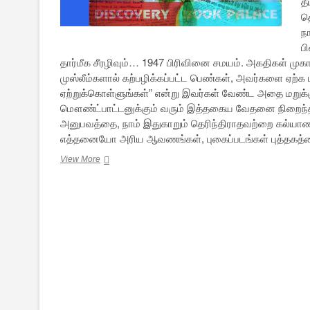
த
த
ந
ப
தார்மீக சீரழிவும்… 1947 பிரிவினை சமயம். அகதிகள் முகாம
முஸ்லீம்களால் கற்பழிக்கப்பட்ட பெண்கள், அவர்களை ஏற்க ம
ஏற்றுக்கொள்ளுங்கள்” என்று இவர்கள் வேண்ட அதை மறுக்கும்
மௌண்ட்பாட்டனுக்கும் வரும் இத்தகைய வேதனை நிறைந்த க
அனுபவத்தை, நாம் இதுகாறும் தெரிந்திராதவற்றை கல்யாணத்த
எத்தனையோ அரிய ஆவணங்கள், புகைப்படங்கள் புத்தகத
ஆகஸ்ட்
View More
15