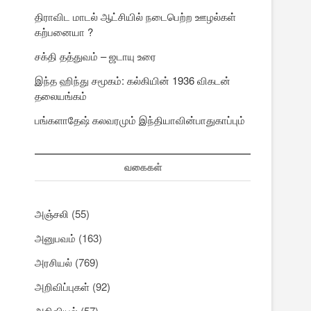
திராவிட மாடல் ஆட்சியில் நடைபெற்ற ஊழல்கள்
கற்பனையா ?
சக்தி தத்துவம் – ஜடாயு உரை
இந்த ஹிந்து சமூகம்: கல்கியின் 1936 விகடன்
தலையங்கம்
பங்களாதேஷ் கலவரமும் இந்தியாவின்பாதுகாப்பும்
வகைகள்
அஞ்சலி
(55)
அனுபவம்
(163)
அரசியல்
(769)
அறிவிப்புகள்
(92)
அறிவியல்
(57)