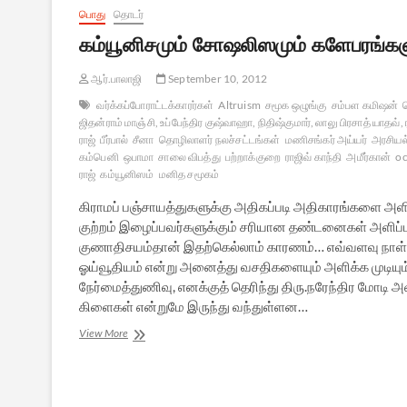
பொது
தொடர்
கம்யூனிசமும் சோஷலிஸமும் களேபரங்களும
ஆர்.பாலாஜி
September 10, 2012
வர்க்கப்போராட்டக்காரர்கள்
Altruism
சமூக ஒழுங்கு
சம்பள கமிஷன்
ஜிதன்ராம் மாஞ்சி, உப்பேந்திர குஷ்வாஹா, நிதிஷ்குமார், லாலு பிரசாத் யாதவ்,
ராஜ்
பீர்பால்
சீனா
தொழிலாளர் நலச்சட்டங்கள்
மணிசங்கர் அய்யர்
அரசியல
கம்பெனி
ஒபாமா
சாலை விபத்து
பற்றாக்குறை
ராஜிவ் காந்தி
அமீர்கான்
oc
ராஜ்
கம்யூனிஸம்
மனித சமூகம்
கிராமப் பஞ்சாயத்துகளுக்கு அதிகப்படி அதிகாரங்களை அள
குற்றம் இழைப்பவர்களுக்கும் சரியான தண்டனைகள் அளிப்பத
குணாதிசயம்தான் இதற்கெல்லாம் காரணம்… எவ்வளவு நாள்தான
ஓய்வூதியம் என்று அனைத்து வசதிகளையும் அளிக்க முடியும்?
நேர்மைத்துணிவு, எனக்குத் தெரிந்து திரு.நரேந்திர மோடி 
கிளைகள் என்றுமே இருந்து வந்துள்ளன…
கம்யூனிசமும்
View More
சோஷலிஸமும்
களேபரங்களும்
–
10