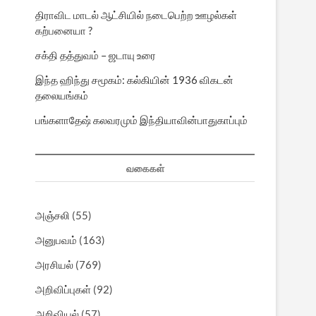
திராவிட மாடல் ஆட்சியில் நடைபெற்ற ஊழல்கள்
கற்பனையா ?
சக்தி தத்துவம் – ஜடாயு உரை
இந்த ஹிந்து சமூகம்: கல்கியின் 1936 விகடன்
தலையங்கம்
பங்களாதேஷ் கலவரமும் இந்தியாவின்பாதுகாப்பும்
வகைகள்
அஞ்சலி
(55)
அனுபவம்
(163)
அரசியல்
(769)
அறிவிப்புகள்
(92)
அறிவியல்
(57)