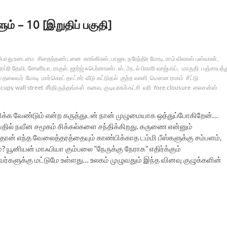
் – 10 [இறுதிப் பகுதி]
பொது உடைமை
சிறைத்தண்டனை
காங்கிரஸ், பாஜக, நரேந்திர மோடி, ராம் விலாஸ் பஸ்வான்,
 ராப்ரி தேவி, சோனியா, ராகுல், ஜார்ஜ் ஃபெர்னாண்டஸ், அடல் பிகாரி வாஜ்பாய்,
மாருதி
பஞ்சாயத்
் தலைவர்
மோடி
மார்கெரட் தாட்சர்
வீடு கட்டுதல்
குற்ற வாளி
மெளன ராகம்
சீட்டு
cupy wall street
சீர்திருத்தங்கள்
கனவு
குடியரசுக்கட்சி
வரி
fore clousure
லைசன்ஸ்
ிக்க வேண்டும் என்ற கருத்துடன் நான் முழுமையாக ஒத்துப்போகிறேன்…
ில் நவீன சமூகம் சிக்கல்களை சந்திக்கிறது. கருணை என்னும்
் எந்த வேலைத்தரத்தையும் காண்பிக்காத டம்மி பீஸ்களுக்கு சம்பளம்,
 யூனியன் மாஃபியா கும்பலை “நேருக்கு நேராக” எதிர்க்கும்
அவர்களுக்கு மட்டுமே உள்ளது… உலகம் முழுவதும் இந்த வினவு குழுக்களின்