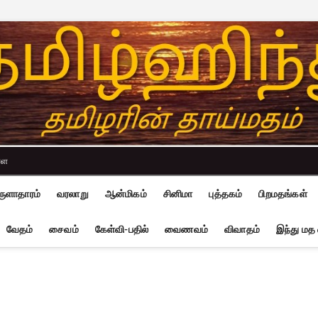
்ள
ுளாதாரம்
வரலாறு
ஆன்மிகம்
சினிமா
புத்தகம்
பிறமதங்கள்
வேதம்
சைவம்
கேள்வி-பதில்
வைணவம்
விவாதம்
இந்து மத