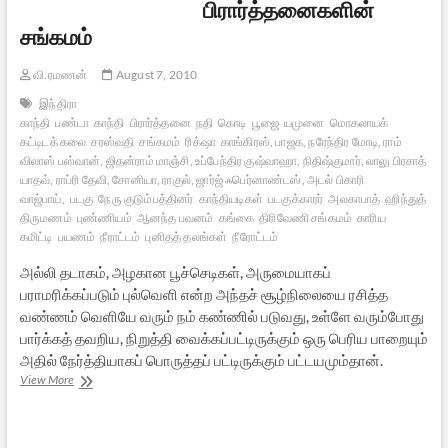
பிரார்த்தனைகளின்
–
ஓர்
சங்கமம்
ஆய்வு
வி.ரமணன்
August 7, 2010
இந்திரா
காந்தி
பண்டா
காந்தி
பிரார்த்தனை
நதி
கொடி
பூஜை
யமுனை
மொகலாயக்
கட்டிடக் கலை
சரஸ்வதி
சங்கமம்
ரிக்‌ஷா
காங்கிரஸ், பாஜக, நரேந்திர மோடி, ராம்
விலாஸ் பஸ்வான், ஜிதன்ராம் மாஞ்சி, உப்பேந்திர குஷ்வாஹா, நிதிஷ்குமார், லாலு பிரசாத்
யாதவ், ராப்ரி தேவி, சோனியா, ராகுல், ஜார்ஜ் ஃபெர்னாண்டஸ், அடல் பிகாரி
வாஜ்பாய்,
படகு
நேரு குடும்பத்தினர்
காந்தியடிகள்
படகுக்காரர்
அலகாபாத்
ஹிந்துத்
திருமணம்
புண்ணியம்
ஆனந்த பவனம்
கங்கை
திரிவேணி சங்கமம்
காரிய
கமிட்டி
பயணம்
நீராட்டம்
புனிதத் தலங்கள்
நீரோட்டம்
அல்லி தடாகம், அழகான பூச்செடிகள், அருமையாகப்
பராமரிக்கப்படும் புல்வெளி என்ற அந்தச் சூழ்நிலையை ரசித்த
வண்ணம் வெளியே வரும் நம் கண்ணில் படுவது, உள்ளே வரும்போது
பார்க்கத் தவறிய, நிறுத்தி வைக்கப்பட்டிருக்கும் ஒரு பெரிய பாறையும்
அதில் நேர்த்தியாகப் பொருத்தப் பட்டிருக்கும் பட்டயமும்தான்.
பிரார்த்தனைகளின்
View More
சங்கமம்