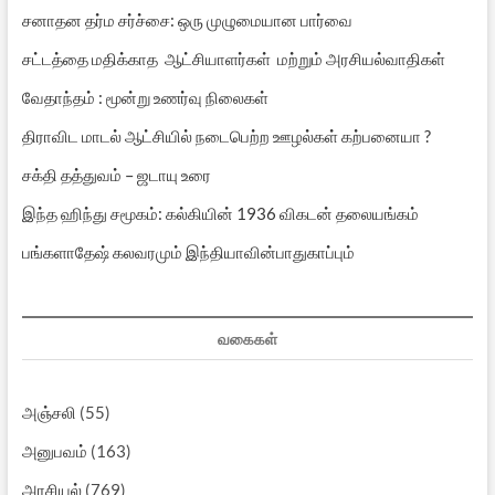
சனாதன தர்ம சர்ச்சை: ஒரு முழுமையான பார்வை
சட்டத்தை மதிக்காத ஆட்சியாளர்கள் மற்றும் அரசியல்வாதிகள்
வேதாந்தம் : மூன்று உணர்வு நிலைகள்
திராவிட மாடல் ஆட்சியில் நடைபெற்ற ஊழல்கள் கற்பனையா ?
சக்தி தத்துவம் – ஜடாயு உரை
இந்த ஹிந்து சமூகம்: கல்கியின் 1936 விகடன் தலையங்கம்
பங்களாதேஷ் கலவரமும் இந்தியாவின்பாதுகாப்பும்
வகைகள்
அஞ்சலி
(55)
அனுபவம்
(163)
அரசியல்
(769)