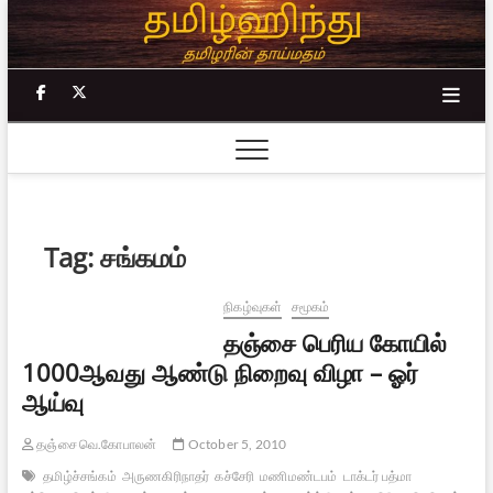
Skip
to
content
facebook
twitter
Tag:
சங்கமம்
நிகழ்வுகள்
சமூகம்
தஞ்சை பெரிய கோயில்
1000ஆவது ஆண்டு நிறைவு விழா – ஓர்
ஆய்வு
தஞ்சை வெ.கோபாலன்
October 5, 2010
தமிழ்ச்சங்கம்
அருணகிரிநாதர்
கச்சேரி
மணிமண்டபம்
டாக்டர் பத்மா