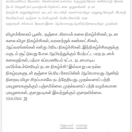
சுப்பிரமணியம்
தேவாரம்
அரண்மனை வளாகம்
கருவூர்த் தேவர்
கனிமொழி
திலகர்
திடல்
பிரஹன் நாட்டியாஞ்சலி அறக்கட்டளை
ஓதுவார்கள்
நடன
நிகழ்ச்சி
ராஜராஜேச்சரம்
நாடகம்
ஸ்டாலின்
கலாச்சார விழா
ராஜராஜ சோழன்
சீர்காழி
சிவசிதம்பரம்
தஞ்சை
க.அன்பழகன்
பெரிய கோயில்
சுதா
ரகுநாதன்
சங்கமம்
தேவார இசை
ஆயிரமாவது ஆண்டு நிறைவு விழா
முதல்வர்
விழாக்கோலம் பூண்ட தஞ்சை. கிராமக் கலை நிகழ்ச்சிகள், நடன
கலை விழா நிகழ்ச்சிகள், வரலாற்றுக் கண்காட்சிகள்,
ஆய்வரங்கங்கள் என்று அரிய நிகழ்ச்சிகள். இந்நிகழ்ச்சிகளுக்கு
மகுடம் சூட்டுவது போல ஆயிரத்துக்கும் மேற்பட்ட பரத நடனக்
கலைஞர்கள், பத்மா சுப்ரமணியம் உட்பட நடனமாடிய
மயிர்க்கூச்செரியும் நடன நிகழ்ச்சி! இவ்வாறு பல நல்ல
நிகழ்வுகளுடன் தஞ்சை பெரிய கோயிலின் ஆயிரமாவது ஆண்டு
நிறைவு விழா சிறப்பாகவே நடந்தேறியது. முதல்வரைப் பற்றி
புகழுரைகளுக்கும் பஞ்சமில்லை. முதல்வரைப் பற்றி வழக்கமான
புகழுரைகள், குளறுபடிகள் இவற்றுக்கும் குறைவில்லை.
தஞ்சை
View More
பெரிய
கோயில்
1000ஆவது
ஆண்டு
நிறைவு
அனுபவம்
வரலாறு
விழா