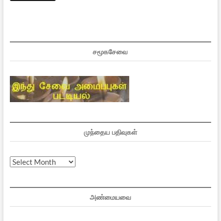
சமூகசேவை
முந்தைய பதிவுகள்
முந்தைய
பதிவுகள்
அண்மையவை