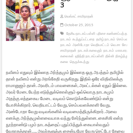
3
வெங்கட் சாமிநாதன்
October 25, 2015
தேசிய நாடகப் பள்ளி
புரிசை கண்ணப்பத் தம்பி
நாடகம்
கூத்துப்பட்டறை
தமிழ் நாடகம்
செம்பவளக
நாடகம்
அண்டோறா
வெறியாட்டம்
வெ.சா
சே.ராம
சாமிநாதன்
நாடகக் கலைஞர்
நாடகம்
மகாபாரத ந
கலைகள்
ஹிந்தி நாடகப்பள்ளி
தில்லி
நிகழ்த்து
கலை
தெருக்கூத்து
நவீனம் எதுவும் இல்லாத அர்த்தமும் இல்லாத ஒரு அபத்தம் தமிழில்
தான் நவீனம் என்று அரங்கேறி வருகிறது. இதில் ஒரே விதிவிலக்கு
ராமானுஜம் தான். அவரிடம் பாவனைகள், அலட்டல்கள் ஏதும் இல்லை.
அவர் மேடையேற்ற எடுத்துக்கொள்ளும் ஒவ்வொரு நாடகமும்
அதற்கு எத்தகைய மேடை வடிவம் கொடுக்கவேண்டும் என்று
யோசிக்கிறார். வெறியாட்டம் வேறு, செம்பவளக்காளி வேறு,
அண்டோறா வேறு வடிவங்களில் வடிவமைத்திருக்கிறார். அவை
எனக்கு அர்த்தமுள்ளவையாக வந்து சேர்ந்துள்ளன. கைசிகி என்ற
நூற்றாண்டு பழம் நாடகத்தைப் புதுப்பித்துக் கையாள்வதும்
வேறாகத்தான்….. அவர்களுக்கு சைன்யமோ வேறு செட்டோ தேவை