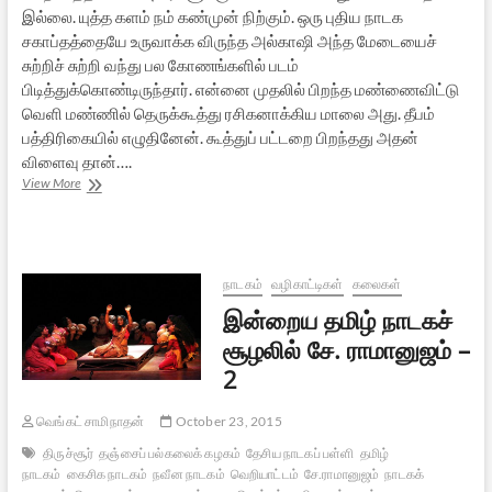
இல்லை. யுத்த களம் நம் கண்முன் நிற்கும். ஒரு புதிய நாடக
சகாப்தத்தையே உருவாக்க விருந்த அல்காஷி அந்த மேடையைச்
சுற்றிச் சுற்றி வந்து பல கோணங்களில் படம்
பிடித்துக்கொண்டிருந்தார். என்னை முதலில் பிறந்த மண்ணைவிட்டு
வெளி மண்ணில் தெருக்கூத்து ரசிகனாக்கிய மாலை அது. தீபம்
பத்திரிகையில் எழுதினேன். கூத்துப் பட்டறை பிறந்தது அதன்
விளைவு தான்….
இன்றைய
View More
தமிழ்
நாடகச்
சூழலில்
சே.
ராமானுஜம்
நாடகம்
வழிகாட்டிகள்
கலைகள்
–
இன்றைய தமிழ் நாடகச்
3
சூழலில் சே. ராமானுஜம் –
2
வெங்கட் சாமிநாதன்
October 23, 2015
திருச்சூர்
தஞ்சைப் பல்கலைக் கழகம்
தேசிய நாடகப் பள்ளி
தமிழ்
நாடகம்
கைசிக நாடகம்
நவீன நாடகம்
வெறியாட்டம்
சே.ராமானுஜம்
நாடகக்