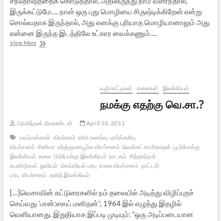
சந்தோஷத்தைக் கொடுத்தால், அதிலிருந்து நாம் வளர்ந்தால்,
இருக்கட்டுமே…. நான் ஒரு புது மொழியை சிருஷ்டிக்கிறேன் என்று
சொல்வதாக இருந்தால், அது எனக்கு புரியாத மொழியானாலும் அது
என்னை இருந்த இடத்திலே உட்கார வைக்கணும்….
ஒரு
View More
நாள்
மாலை
அளவளாவல்
–
2
வழிகாட்டிகள்
கலைகள்
இலக்கியம்
நமக்கு எதற்கு வெ.சா.?
அரவிந்தன் நீலகண்டன்
April 30, 2011
மலர்மன்னன்
விமர்சகர்
ரசிக உணர்வு
மார்க்கசிய
விமர்சனம்
சினிமா
விஞ்ஞானபூர்வ விமர்சனம்
வெங்கட் சாமிநாதன்
முற்போக்கு
இலக்கியம்
கலை
பிற்போக்கு இலக்கியம்
நாடகம்
சித்தாந்தக்
கூண்டுகள்
ஓவியம்
செவ்வியல் மரபு
கலை விமர்சனம்
நாட்டார்
மரபு
விமர்சனம்
தலித் இலக்கியம்
[…]வெசாவின் கட்டுரைகளில் நம் தலையில் அடித்து விழிப்புறச்
செய்வது ‘பான்:ஸாய் மனிதன்’; 1964 இல் எழுத்து இதழில்
வெளியானது. இறுதியாக இப்படி முடியும்: “ஒரு அடிப்படையான