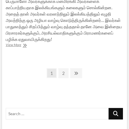
பெருமாளோ அவர்களுக்காக மனமிரங்கி அவர்களைக்
காப்பாற்றியதாக இலக்கியங்களும் கலைகளும் சொல்கின்றன.
அதைத் தான் அவர்கள் வரலாற்றிலும் இலக்கியத்திலும் எழுதி
அவற்றிற்கு ஒரு அழியா வாழ்வு கொடுத்திருக்கின்றனர்… இவர்கள்
பாதுகாத்தும் சிறப்பித்தும் வாழ்வு தந்ததால் தானே அவை இன்றைய
பிரசாரகர்களுக்கும், அரசியல்வாதிகளுக்கும் பிராமணர்களைப்
பழிக்க ஏதுவாயிருக்கிறது!
தலித்துகளும்
View More
தமிழ்
இலக்கியமும்
–
1
Posts
Page
Page
Next
1
2
page
pagination
Search
…