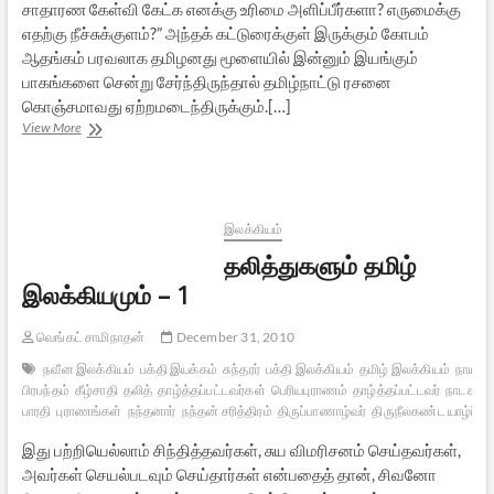
சாதாரண கேள்வி கேட்க எனக்கு உரிமை அளிப்பீர்களா? எருமைக்கு
எதற்கு நீச்சுக்குளம்?” அந்தக் கட்டுரைக்குள் இருக்கும் கோபம்
ஆதங்கம் பரவலாக தமிழனது மூளையில் இன்னும் இயங்கும்
பாகங்களை சென்று சேர்ந்திருந்தால் தமிழ்நாட்டு ரசனை
கொஞ்சமாவது ஏற்றமடைந்திருக்கும்.[…]
நமக்கு
View More
எதற்கு
வெ.சா.?
இலக்கியம்
தலித்துகளும் தமிழ்
இலக்கியமும் – 1
வெங்கட் சாமிநாதன்
December 31, 2010
நவீன இலக்கியம்
பக்தி இயக்கம்
சுந்தரர்
பக்தி இலக்கியம்
தமிழ் இலக்கியம்
நாயன்ம
பிரபந்தம்
கீழ்சாதி
தலித்
தாழ்த்தப்பட்டவர்கள்
பெரியபுராணம்
தாழ்த்தப்பட்டவர்
நாடகம்
பாரதி
புராணங்கள்
நந்தனார்
நந்தன் சரித்திரம்
திருப்பாணாழ்வர்
திருநீலகண்ட யாழ்ப்ப
இது பற்றியெல்லாம் சிந்தித்தவர்கள், சுய விமரிசனம் செய்தவர்கள்,
அவர்கள் செயல்படவும் செய்தார்கள் என்பதைத் தான், சிவனோ