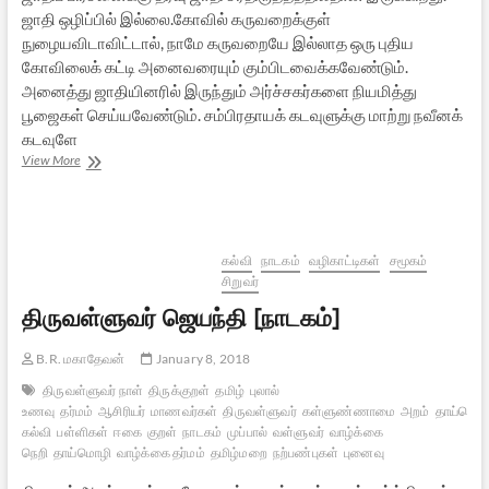
ஜாதி ஒழிப்பில் இல்லை.கோவில் கருவறைக்குள்
நுழையவிடாவிட்டால், நாமே கருவறையே இல்லாத ஒரு புதிய
கோவிலைக் கட்டி அனைவரையும் கும்பிடவைக்கவேண்டும்.
அனைத்து ஜாதியினரில் இருந்தும் அர்ச்சகர்களை நியமித்து
பூஜைகள் செய்யவேண்டும். சம்பிரதாயக் கடவுளுக்கு மாற்று நவீனக்
கடவுளே
பெரியார்
View More
மண்
கல்வி
நாடகம்
வழிகாட்டிகள்
சமூகம்
சிறுவர்
திருவள்ளுவர் ஜெயந்தி [நாடகம்]
B.R. மகாதேவன்
January 8, 2018
திருவள்ளுவர் நாள்
திருக்குறள்
தமிழ்
புலால்
உணவு
தர்மம்
ஆசிரியர்
மாணவர்கள்
திருவள்ளுவர்
கள்ளுண்ணாமை
அறம்
தாய்மொழி
கல்வி
பள்ளிகள்
ஈகை
குறள்
நாடகம்
முப்பால்
வள்ளுவர்
வாழ்க்கை
நெறி
தாய்மொழி
வாழ்க்கை தர்மம்
தமிழ்மறை
நற்பண்புகள்
புனைவு