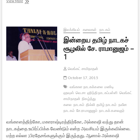
இன்றைய
View More
தமிழ்
நாடகச்
சூழலில்
சே.
ராமானுஜம்
இலக்கியம்
கலைகள்
நாடகம்
–
இன்றைய தமிழ் நாடகச்
2
சூழலில் சே. ராமானுஜம் –
1
வெங்கட் சாமிநாதன்
October 17, 2015
வங்காள நாடகக்கலை
மண்டி
ஹவுஸ்
வெ.சா
ஹிந்தி நாடகப்பள்ளி
வெங்கட்
சாமிநாதன்
நிகழ்த்து
கலை
நாடகம்
தில்லி
தமிழ் நாடகம்
நவீன
நாடகம்
சே.ராமானுஜம்
நாடகக் கலைஞர்
வங்காளத்திற்கோ, மகாராஷ்டிரத்திற்கோ, அல்காஷி வந்து தான்
நாடகத்தை உயிர்ப்பிக்க வேண்டும் என்ற அவசியம் இருக்கவில்லை.
மற்ற எல்லா ;பிரதேசங்களுக்கும் இருந்தது. ஆனால் அல்காஷி