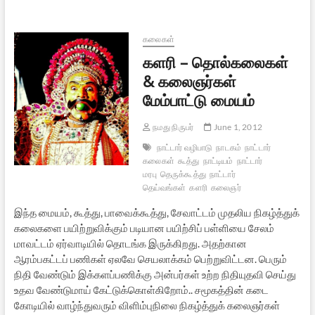
கலைகள்
களரி – தொல்கலைகள்
& கலைஞர்கள்
மேம்பாட்டு மையம்
நமது நிருபர்
June 1, 2012
நாட்டார் வழிபாடு
நாடகம்
நாட்டார்
கலைகள்
கூத்து
நாட்டியம்
நாட்டார்
மரபு
தெருக்கூத்து
நாட்டார்
தெய்வங்கள்
களரி
கலைஞர்
இந்த மையம், கூத்து, பாவைக்கூத்து, சேவாட்டம் முதலிய நிகழ்த்துக்
கலைகளை பயிற்றுவிக்கும் படியான பயிற்சிப் பள்ளியை சேலம்
மாவட்டம் ஏர்வாடியில் தொடங்க இருக்கிறது. அதற்கான
ஆரம்பகட்டப் பணிகள் ஏலவே செயலாக்கம் பெற்றுவிட்டன. பெரும்
நிதி வேண்டும் இக்களப்பணிக்கு அன்பர்கள் உற்ற நிதியுதவி செய்து
உதவ வேண்டுமாய் கேட்டுக்கொள்கிறோம்.. சமூகத்தின் கடை
கோடியில் வாழ்ந்துவரும் விளிம்புநிலை நிகழ்த்துக் கலைஞர்கள்