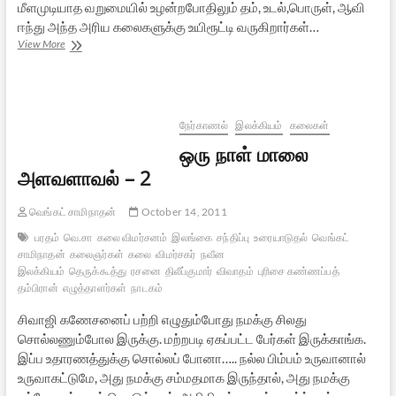
மீளமுடியாத வறுமையில் உழன்றபோதிலும் தம், உடல்,பொருள், ஆவி
ஈந்து அந்த அரிய கலைகளுக்கு உயிரூட்டி வருகிறார்கள்…
களரி
View More
–
தொல்கலைகள்
&
கலைஞர்கள்
மேம்பாட்டு
நேர்காணல்
இலக்கியம்
கலைகள்
மையம்
ஒரு நாள் மாலை
அளவளாவல் – 2
வெங்கட் சாமிநாதன்
October 14, 2011
பரதம்
வெ.சா
கலை விமர்சனம்
இலங்கை
சந்திப்பு
உரையாடுதல்
வெங்கட்
சாமிநாதன்
கலைஞர்கள்
கலை
விமர்சகர்
நவீன
இலக்கியம்
தெருக்கூத்து
ரசனை
திலீப்குமார்
விவாதம்
புரிசை கண்ணப்பத்
தம்பிரான்
எழுத்தாளர்கள்
நாடகம்
சிவாஜி கணேசனைப் பற்றி எழுதும்போது நமக்கு சிலது
சொல்லணும்போல இருக்கு. மற்றபடி ஏகப்பட்ட பேர்கள் இருக்காங்க.
இப்ப உதாரணத்துக்கு சொல்லப் போனா….. நல்ல பிம்பம் உருவானால்
உருவாகட்டுமே, அது நமக்கு சம்மதமாக இருந்தால், அது நமக்கு