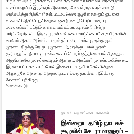
சிறுவன் அவர் முகத்தையே வைத்த கண் வாங்காமல் பார்க்கிறான்.
வகுப்பறையில் இருக்கும் அனைவருமே வள்ளுவரைக் கண்டு
அதிசயித்து நிற்கிறார்கள். மடமடவென குழந்தைகளும் ஐயனை
வணங்கி ஆசி பெறுகின்றன. ஒன்றிரண்டு பெரிய வகுப்பு
மாணவர்கள் மட்டும் கைகளைக் கட்டியபடி தள்ளி நின்று
பார்க்கிறார்கள்… இந்த முரண் என்பவை வாழ்க்கையின், உயிர்களின்,
உலகின் ஆதார அம்சம். மானுக்குப் புலி முரண்… பூவுக்கு முள்
முரண்…நீருக்கு நெருப்பு முரண்… இரவுக்குப் பகல் முரண்…
சூரியனுக்கு நிலவு முரண்… உலகம் பெரும் ஒத்திசைவால் ஆனது…
அதுபோலவே முரண்களாலும் ஆனது… அறங்கள் முரண்படவில்லை…
இரவையும் பகலையும் போல் இணை பாதையில் செல்கின்றன
அருகருகே அகலாது அணுகாது… நல்லது ஐயனே… இப்போது
லேசாகப் புரிகிறது…
திருவள்ளுவர்
View More
ஜெயந்தி
[நாடகம்]
நாடகம்
வழிகாட்டிகள்
கலைகள்
இன்றைய தமிழ் நாடகச்
சூழலில் சே. ராமானுஜம் –