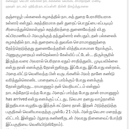
கலைஞர்
வெ.சா
வங்காள நாடகக்கலை
வெங்கட் சாமிநாதன்
மண்டி
ஹவுஸ்
நாடகம்
ஹிந்தி நாடகப்பள்ளி
தில்லி
நிகழ்த்து கலை
தஞ்சாவூர் பல்கலைக் கழகத்தில் நாடகத் துறை பேராசிரியராக
உள்ளார் என்றும். சுதந்திரமாக தன் துறைப் பொறுப்பை எப்படியும்
சீரமைத்துக்கொள்ளும் சுதந்திரத்தை துணைவேந்தர் வி.ஐ.
சுப்பிரமணியம் அவருக்குத் தந்துள்ளார் என்பதும், தன் பல்கலைக்
கழகத்தில் நாடகத் துறையைத் துவங்க செ.ராமானுஜத்தை
தேர்ந்தெடுத்தது துணைவேந்தரின் வித்தியாசமான நோக்கும்,
அணுகுமுறையும் என்றெல்லாம் கேள்விப் பட்டேன்… திருச்சூரில்
இருந்த வரை அவரால் பெரிதாக ஏதும் சாதித்துவிட முடியவில்லை
என்று தான் எனக்குத் தோன்றுகிறது. இப்போது, இப்போது என்றால்,
அதை விட்டு வெளிவந்த பின் வருடங்களில் அவர் தானே கண்டு
வரித்துக்கொண்ட பாதையைப் பார்க்கும் போது எனக்குத்
தோன்றுகிறது… ராமானுஜம் தன் வெறியாட்டம் என்னும்
நாடகத்தோடு வந்த போது. அதைப் பார்த்த போது தான் ராமானுஜம்
has arrived என்று எனக்குப் பட்டது.. (வெ.சா தனது வாழ்நாளில்
இறுதியாக எழுதியது இந்தக் கட்டுரை தான். இதன் அடுத்தடுத்த
பகுதிகள் வெளியாவதற்கு முன்பே 21-அக். அன்று வெ.சா மறைந்து
விட்டார். இன்னும் ஆறாத கண்ணீருடன் அவரது நினைவைப் போற்றி
இப்பகுதியை வெளியிடுகிறோம்).