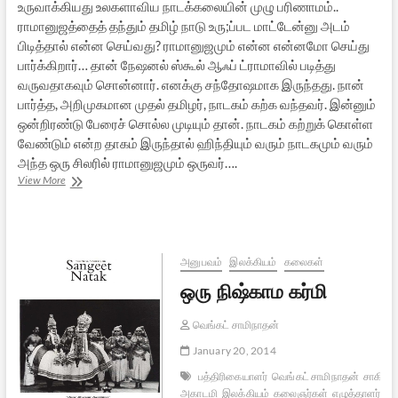
உருவாக்கியது உலகளாவிய நாடக்கலையின் முழு பரிணாமம்..
ராமானுஜத்தைத் தந்தும் தமிழ் நாடு உரு;ப்பட மாட்டேன்னு அடம்
பிடித்தால் என்ன செய்வது? ராமானுஜமும் என்ன என்னமோ செய்து
பார்க்கிறார்… தான் நேஷனல் ஸ்கூல் ஆஃப் ட்ராமாவில் படித்து
வருவதாகவும் சொன்னார். எனக்கு சந்தோஷமாக இருந்தது. நான்
பார்த்த, அறிமுகமான முதல் தமிழர், நாடகம் கற்க வந்தவர். இன்னும்
ஒன்றிரண்டு பேரைச் சொல்ல முடியும் தான். நாடகம் கற்றுக் கொள்ள
வேண்டும் என்ற தாகம் இருந்தால் ஹிந்தியும் வரும் நாடகமும் வரும்
அந்த ஒரு சிலரில் ராமானுஜமும் ஒருவர்….
இன்றைய
View More
தமிழ்
நாடகச்
சூழலில்
சே.
ராமானுஜம்
அனுபவம்
இலக்கியம்
கலைகள்
–
ஒரு நிஷ்காம கர்மி
1
வெங்கட் சாமிநாதன்
January 20, 2014
பத்திரிகையாளர்
வெங்கட் சாமிநாதன்
சாகித்ய
அகாடமி
இலக்கியம்
கலைஞர்கள்
எழுத்தாளர்கள்