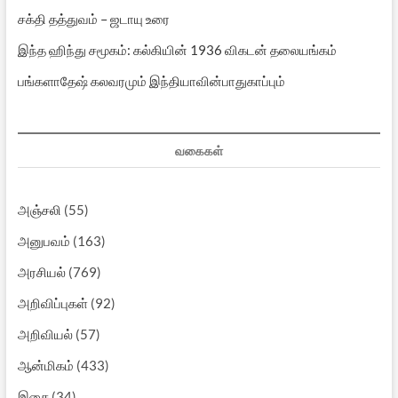
சக்தி தத்துவம் – ஜடாயு உரை
இந்த ஹிந்து சமூகம்: கல்கியின் 1936 விகடன் தலையங்கம்
பங்களாதேஷ் கலவரமும் இந்தியாவின்பாதுகாப்பும்
வகைகள்
அஞ்சலி
(55)
அனுபவம்
(163)
அரசியல்
(769)
அறிவிப்புகள்
(92)
அறிவியல்
(57)
ஆன்மிகம்
(433)
இசை
(34)