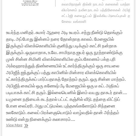
சுவாமிநாதன்
தில்லி
நாடகம்
கலைகள்
யாத்ரா பத
விமர்சனம்
நவீன நாடகம்
பத்திரிகைகள்
அபிஜித்
சட்டர்ஜி
கலைநுட்பம்
இலக்கிய அமைப்புகள்
தன்ன
சேவை
வங்காளி
உயர்ந்த மனிதர். சுமார் ஆறரை அடி உயரம். சற்று நீண்டு தொங்கும்
தாடி. அப்போது இன்னம் நரை தோன்றாத காலம். மேஜையில்
இருக்கும் விளக்கொளியில் குனிந்து படிக்கும் காட்சி நன்றாக
இருக்கும். ஒருவாறாக, உ.வே. சாமிநாத ஐயர் ஒரு நூற்றாண்டுக்கு
முன் சின்ன சிமினி விளக்கொளியில கும்பகோணம் பக்த புரி
அக்ரஹாரத்துத் திண்ணையில் உட்கார்ந்திருக்கும் ஒரு சாயலை
அபிஜீத் ஐந்துக்குப் பத்து காபினில் மின்சார விளக்கொளியில்
உட்கார்ந்திருக்கப் பார்ப்பதாகத் தோற்றம் தரும். ஒரு சின்ன மாற்றம்.
அபிஜீத் கையில் ஒரு கணேஷ் பீடி மேஜையில் ஒரு டீ கப். அதிகப்
படியாகக் காட்சி தரும். இல்லையெனில் இளம் வயது தாகூர் தான்….
யமுனை நதியைக் கடந்தால் பட்பட் கஞ்சில் வீடு. தந்தை விட்டுப்
போன லைப்ரரி. அது மட்டுமல்ல. புத்தகங்களோடும் சிந்தனை
உலகோடும். கலைப் பிரக்ஞையொடும் வாழ்வதில் தான் அர்த்தம்
உண்டு என்று நினைக்கும் கலாசாரம்….
ஒரு
View More
நிஷ்காம
கர்மி