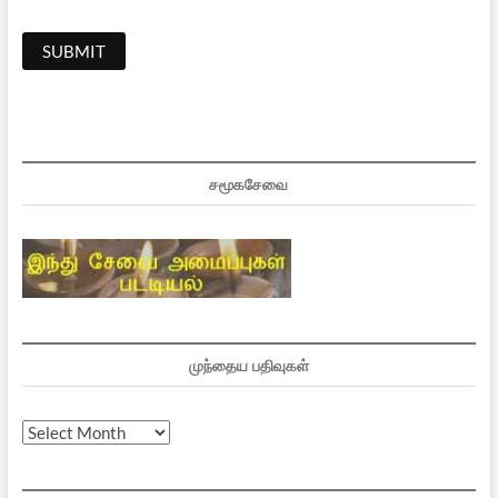
சமூகசேவை
முந்தைய பதிவுகள்
முந்தைய
பதிவுகள்