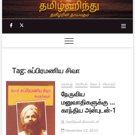
Skip
to
content
facebook
twitter
Tag:
சுப்பிரமணிய சிவா
வரலாறு
அரசியல்
தொடர்
விவாதம்
நேருவிய
மனுவாதிகளுக்கு …
காந்திய அன்புடன்-1
அரவிந்தன் நீலகண்டன்
November 22, 2013