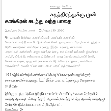
அன்புடன்-1
வரலாறு
அரசியல்
சுதந்திரத்துக்கு முன்
காங்கிரஸ் கடந்து வந்த பாதை
தஞ்சை வெ.கோபாலன்
August 30, 2010
தலைவர்
இந்தியா
சுதந்திரப் போர்
பாரதியார்
சுதந்திரப்
போராட்டம்
காந்தி
வ.உ.சி
அரசியல் கட்சிகள்
ஜனநாயகம்
ஆளும் கட்சி
இந்திய
அரசியல்வாதிகள்
காங்கிரஸ் வரலாறு
இந்திய வரலாறு
காங்கிரஸ்
மாநாடுகள்
காங்கிரஸ், பாஜக, நரேந்திர மோடி, ராம் விலாஸ் பஸ்வான், ஜிதன்ராம்
மாஞ்சி, உப்பேந்திர குஷ்வாஹா, நிதிஷ்குமார், லாலு பிரசாத் யாதவ், ராப்ரி தேவி,
சோனியா, ராகுல், ஜார்ஜ் ஃபெர்னாண்டஸ், அடல் பிகாரி வாஜ்பாய்,
காங்கிரஸ்
தலைவர்கள்
திலகர்
சுப்பிரமணிய சிவா
மாநாட்டுத் தலைவர்கள்
1916இல் மீண்டும் லக்னோவில் அம்பிகாசரண் மஜூம்தார்
தலைமையில் கூடியது. […..] இந்த மகாநாட்டில் ஒரு வேடிக்கை
நடந்தது.
இங்கு நடந்த அகில இந்திய காங்கிரஸ் கமிட்டிக்கான தேர்தலில்
காந்தி திலகரிடம் தோற்றார். ஆனால், வெற்றி பெற்ற திலகர் காந்திஜி
தேர்ந்தெடுக்கப்பட்டதாக அறிவித்தார்.
சுதந்திரத்துக்கு
View More