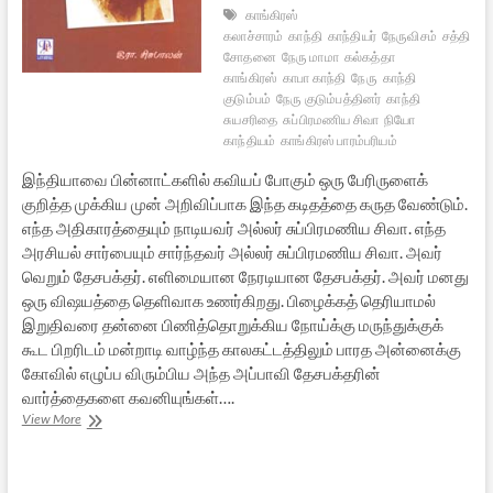
காங்கிரஸ்
கலாச்சாரம்
காந்தி
காந்தியர்
நேருவிசம்
சத்திய
சோதனை
நேரு மாமா
கல்கத்தா
காங்கிரஸ்
காபா காந்தி
நேரு
காந்தி
குடும்பம்
நேரு குடும்பத்தினர்
காந்தி
சுயசரிதை
சுப்பிரமணிய சிவா
நியோ
காந்தியம்
காங்கிரஸ் பாரம்பரியம்
இந்தியாவை பின்னாட்களில் கவியப் போகும் ஒரு பேரிருளைக்
குறித்த முக்கிய முன் அறிவிப்பாக இந்த கடிதத்தை கருத வேண்டும்.
எந்த அதிகாரத்தையும் நாடியவர் அல்லர் சுப்பிரமணிய சிவா. எந்த
அரசியல் சார்பையும் சார்ந்தவர் அல்லர் சுப்பிரமணிய சிவா. அவர்
வெறும் தேசபக்தர். எளிமையான நேரடியான தேசபக்தர். அவர் மனது
ஒரு விஷயத்தை தெளிவாக உணர்கிறது. பிழைக்கத் தெரியாமல்
இறுதிவரை தன்னை பிணித்தொறுக்கிய நோய்க்கு மருந்துக்குக்
கூட பிறரிடம் மன்றாடி வாழ்ந்த காலகட்டத்திலும் பாரத அன்னைக்கு
கோவில் எழுப்ப விரும்பிய அந்த அப்பாவி தேசபக்தரின்
வார்த்தைகளை கவனியுங்கள்….
நேருவிய
View More
மனுவாதிகளுக்கு
…
காந்திய