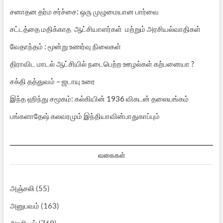
சனாதன தர்ம சர்ச்சை: ஒரு முழுமையான பார்வை
சட்டத்தை மதிக்காத ஆட்சியாளர்கள் மற்றும் அரசியல்வாதிகள்
வேதாந்தம் : மூன்று உணர்வு நிலைகள்
திராவிட மாடல் ஆட்சியில் நடைபெற்ற ஊழல்கள் கற்பனையா ?
சக்தி தத்துவம் – ஜடாயு உரை
இந்த ஹிந்து சமூகம்: கல்கியின் 1936 விகடன் தலையங்கம்
பங்களாதேஷ் கலவரமும் இந்தியாவின்பாதுகாப்பும்
வகைகள்
அஞ்சலி
(55)
அனுபவம்
(163)
அரசியல்
(769)