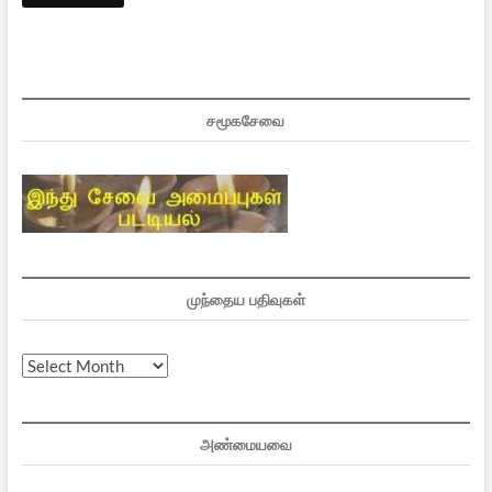
சமூகசேவை
முந்தைய பதிவுகள்
முந்தைய
பதிவுகள்
அண்மையவை