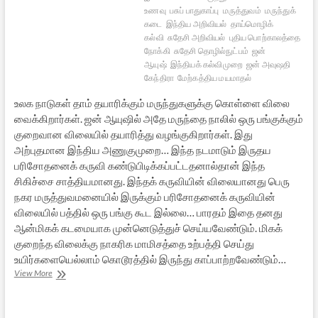
உணவு
பசுப் பாதுகாப்பு
மருத்துவம்
மருந்துக்
கடை
இந்திய அறிவியல்
தாய்மொழிக்
கல்வி
சுதேசி அறிவியல்
புதிய பொற்காலத்தை
நோக்கி
சுதேசி தொழில்நுட்பம்
ஜன்
ஆயுஷ்
இந்தியக் கல்விமுறை
ஜன் அவுஷதி
கேந்திரா
மேற்கத்திய மயமாதல்
உலக நாடுகள் தாம் தயாரிக்கும் மருந்துகளுக்கு கொள்ளை விலை
வைக்கிறார்கள். ஜன் ஆயுஷில் அதே மருந்தை நாலில் ஒரு பங்குக்கும்
குறைவான விலையில் தயாரித்து வழங்குகிறார்கள். இது
அற்புதமான இந்திய அணுகுமுறை… இந்த நடமாடும் இருதய
பரிசோதனைக் கருவி கண்டுபிடிக்கப்பட்டதனால்தான் இந்த
சிகிச்சை சாத்தியமானது. இந்தக் கருவியின் விலையானது பெரு
நகர மருத்துவமனையில் இருக்கும் பரிசோதனைக் கருவியின்
விலையில் பத்தில் ஒரு பங்கு கூட இல்லை… பாரதம் இதை தனது
ஆன்மிகக் கடமையாக முன்னெடுத்துச் செய்யவேண்டும். மிகக்
குறைந்த விலைக்கு நாகரிக மாமிசத்தை உற்பத்தி செய்து
உயிர்களையெல்லாம் கொடூரத்தில் இருந்து காப்பாற்றவேண்டும்…
புதிய
View More
பொற்காலத்தை
நோக்கி
–