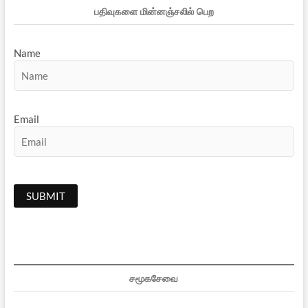
பதிவுகளை மின்னஞ்சலில் பெற
Name
Email
சமூகசேவை