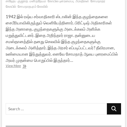
சாஹேப்
குஜராத்
மனிதநேயம்
கோயில் புனரமைப்பு
அகதிகள்
சோமநாதர்
கோயில்
சோமநாதபுரம் கோவில்
1942 இல் ரஷ்ய சர்வாதிகாரி ஸ்டாலின் இந்த குழந்தைகளை
சைபீரியாவிலிருந்தும் வெளியேற்றினார். பிரிட்டிஷ் அதிகாரிகள்
இந்த அனாதை. குழந்தைகளுக்கு அடைக்கலம் அளிக்க
மறுத்துவிட்டனர். இதை அறிந்தார் ராஜா. தன்னுடைய
சமஸ்தானத்தில் தனது செலவில் இந்த குழந்தைகளுக்கு
அடைக்கலம் அளித்தார். இந்த அரசர் எப்படிப்பட்டவர்? தீவிரமான,
உண்மையான இந்துத்துவர். எனவே சோமநாத் ஆலய புனரமைப்பில்
அவர் முதன்மை பொறுப்பில் இருந்தார்…
யூத
View More
குழந்தைகளைக்
காப்பாற்றிய
இந்திய
அரசர்
Search
…