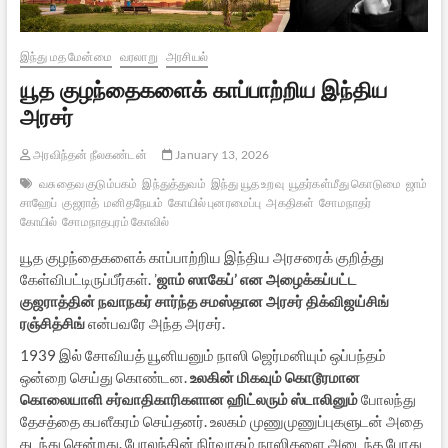
இந்து மத மேன்மை
வரலாறு
அரசியல்
யூத குழந்தைகளைக் காப்பாற்றிய இந்திய
அரசர்
அரவிந்தன் நீலகண்டன்
January 13, 2026
வசுதைவ குடும்பகம்
இந்துத்துவம்
இந்து யூத உறவு
யூதர்கள்மீது கொடுமை
ஜாம்
சாஹேப்
குஜராத்
மனிதநேயம்
கோயில் புனரமைப்பு
அகதிகள்
சோமநாதர்
கோயில்
சோமநாதபுரம் கோவில்
யூத குழந்தைகளைக் காப்பாற்றிய இந்திய அரசரைக் குறித்து
கேள்விபட்டிருப்பீர்கள். ’
ஜாம் ஸாகேப்’ என அழைக்கப்பட்ட
குஜராத்தின் நவாநகர் சார்ந்த சமஸ்தான அரசர் திக்விஜய்சிங்
ரஞ்சித்சிங்
என்பவரே அந்த அரசர்.
1939 இல் சோவியத் யூனியனும் நாஸி ஜெர்மனியும் ஒப்பந்தம்
ஒன்றை செய்து கொண்டன.
உலகின் மிகவும் கொடூரமான
கொலையாளி சர்வாதிகாரிகளான ஹிட்லரும் ஸ்டாலினும்
போலந்து
தேசத்தை கபளீகரம் செய்தனர். உலகம் முணுமுணுப்புகளுடன் அதை
கடந்து சென்றது. போலந்தின் நிர்வாகம் நாஸிகளை அடைந்த போது