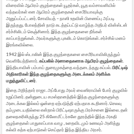
விரைவில் ஆயிரம் குழந்தைகள் யூதர்கள், யூத வம்சாவளியில்
வந்தவர்கள் என ஆயிரம் குழந்தைகள் சைபீரியாவுக்கு
அனுப்பப்பட்டனர். சோவியத் – நாஸி உறவின் பிணைப்பு அப்படி
இருந்தது. போலந்தின் நாடு கடத்தப்பட்டு வாழ்ந்த அதிபர் வின்ஸ்டன்
சர்ச்சிலிடம் கெஞ்சினார். இந்த குழந்தைகளை நீங்கள்
காப்பாற்றுங்கள். அவர்களுக்கு புகலிடம் கொடுங்கள். சர்ச்சில் மனம்
இரங்கவில்லை.
1942 இல் ஸ்டாலின் இந்த குழந்தைகளை சைபீரியாவிலிருந்தும்
வெளியேற்றினார்.
கப்பலில் அனாதைகளாக ஆயிரம் குழந்தைகள்
.
இந்தியாவின் பம்பாய் துரைமுகத்தை வந்தடைந்தது கப்பல்.
பிரிட்டிஷ்
அதிகாரிகள் இந்த குழந்தைகளுக்கு அடைக்கலம் அளிக்க
மறுத்துவிட்டனர்
.
இதை அறிந்தார் ராஜா. அப்போது அவர் வைஸிராயின் போர் குழுவில்
உறுப்பினர். தன்னுடைய சமஸ்தானத்தில் இந்த குழந்தைகளுக்கு
அடைக்கல இல்லம் ஒன்றை ஏற்படுத்தி ஏற்பதாக கூறினார். செலவு
தம்முடையதில்லை என்றால் பிரிட்டிஷாருக்கு பிரச்சனை இல்லை. தன்
தலைநகரிலிருந்து 25 கிலோமீட்டர்களே தூரத்தில் இந்த அகதி
குழந்தைகள் பாதுகாப்பாக வாழ , உறைவிடமும் உணவும் அளித்து
கல்வி கற்க ஏற்பாடுகள் செய்தார் இந்த இந்திய அரசர்.