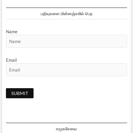
பதிவுகளை மின்னஞ்சலில் பெற
Name
Email
சமூகசேவை