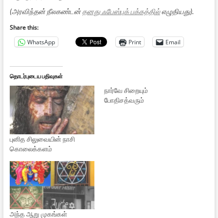
(அரவிந்தன் நீலகண்டன்
தனது ஃபேஸ்புக் பக்கத்தில்
எழுதியது).
Share this:
WhatsApp
Print
Email
தொடர்புடைய பதிவுகள்
நார்வே சிறையும்
போதிசத்வரும்
புனித சிலுவையின் நாசி
கொலைக்களம்
அந்த ஆறு முகங்கள்