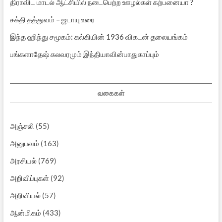
திராவிட மாடல் ஆட்சியில் நடைபெற்ற ஊழல்கள் கற்பனையா ?
சக்தி தத்துவம் – ஜடாயு உரை
இந்த ஹிந்து சமூகம்: கல்கியின் 1936 விகடன் தலையங்கம்
பங்களாதேஷ் கலவரமும் இந்தியாவின்பாதுகாப்பும்
வகைகள்
அஞ்சலி
(55)
அனுபவம்
(163)
அரசியல்
(769)
அறிவிப்புகள்
(92)
அறிவியல்
(57)
ஆன்மிகம்
(433)