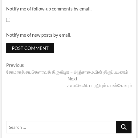
Notify me of follow-up comments by email.
Notify me of new posts by email.
Post
Previous
Previous
post:
சோமநாத் சுயகௌரவத் திருவிழா – அஞ்சாமையின் திருப்பயணம்
navigation
Next
Next
post:
காலவெளி: பாரதியும் வான்கோவும்
Search
…