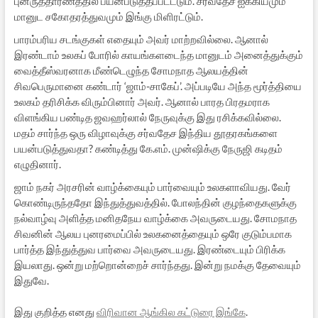
புனருத்தாரணத்தில் பயன்படுத்தப்படட்டும். சர்வதேச ஐக்கியமும்
மானுட சகோதரத்துவமும் இங்கு மிளிரட்டும்.
பாரம்பரிய சடங்குகள் எதையும் அவர் மாற்றவில்லை. ஆனால்
இரண்டாம் உலகப் போரில் காயங்களடைந்த மானுடம் அனைத்துக்கும்
வைத்தீஸ்வரனாக மீண்டெழுந்த சோமநாத ஆலயத்தின்
சிவபெருமானை கண்டார் ‘ஜாம்-சாகேப்’. அப்படியே அந்த மூர்த்தியை
உலகம் தரிசிக்க விரும்பினார் அவர். ஆனால் பாரத பிரதமராக
விளங்கிய பண்டித ஜவஹர்லால் நேருவுக்கு இது ரசிக்கவில்லை.
மதம் சார்ந்த ஒரு விழாவுக்கு சர்வதேச இந்திய தூதரகங்களை
பயன்படுத்துவதா? கண்டித்து கே.எம். முன்ஷிக்கு நேருஜி கடிதம்
எழுதினார்.
ஜாம் நகர் அரசரின் வாழ்க்கையும் பார்வையும் உலகளாவியது. வேர்
கொண்டிருந்ததோ இந்துத்துவத்தில். போலந்தின் குழந்தைகளுக்கு
நல்வாழ்வு அளித்த மனிதநேய வாழ்க்கை அவருடையது. சோமநாத
சிவனின் ஆலய புனரமைப்பில் உலகனைத்தையும் ஒரே குடும்பமாக
பார்த்த இந்துத்துவ பார்வை அவருடையது. இரண்டையும் பிரிக்க
இயலாது. ஒன்று மற்றொன்றைச் சார்ந்தது. இன்று நமக்கு தேவையும்
இதுவே.
இது குறித்த எனது
விரிவான ஆங்கில கட்டுரை இங்கே
.