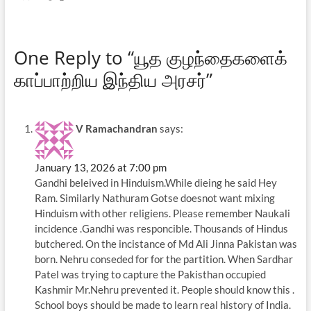
One Reply to “யூத குழந்தைகளைக்
காப்பாற்றிய இந்திய அரசர்”
V Ramachandran
says:
January 13, 2026 at 7:00 pm
Gandhi beleived in Hinduism.While dieing he said Hey
Ram. Similarly Nathuram Gotse doesnot want mixing
Hinduism with other religiens. Please remember Naukali
incidence .Gandhi was responcible. Thousands of Hindus
butchered. On the incistance of Md Ali Jinna Pakistan was
born. Nehru conseded for for the partition. When Sardhar
Patel was trying to capture the Pakisthan occupied
Kashmir Mr.Nehru prevented it. People should know this .
School boys should be made to learn real history of India.