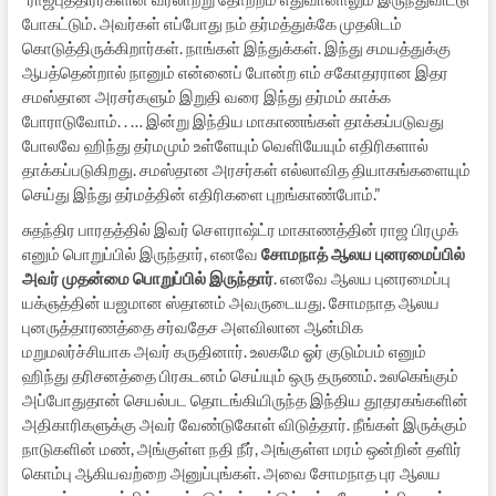
போகட்டும். அவர்கள் எப்போது நம் தர்மத்துக்கே முதலிடம்
கொடுத்திருக்கிறார்கள். நாங்கள் இந்துக்கள். இந்து சமயத்துக்கு
ஆபத்தென்றால் நானும் என்னைப் போன்ற எம் சகோதரரான இதர
சமஸ்தான அரசர்களும் இறுதி வரை இந்து தர்மம் காக்க
போராடுவோம். . … இன்று இந்திய மாகாணங்கள் தாக்கப்படுவது
போலவே ஹிந்து தர்மமும் உள்ளேயும் வெளியேயும் எதிரிகளால்
தாக்கப்படுகிறது. சமஸ்தான அரசர்கள் எல்லாவித தியாகங்களையும்
செய்து இந்து தர்மத்தின் எதிரிகளை புறங்காண்போம்.”
சுதந்திர பாரதத்தில் இவர் சௌராஷ்ட்ர மாகாணத்தின் ராஜ பிரமுக்
எனும் பொறுப்பில் இருந்தார், எனவே
சோமநாத் ஆலய புனரமைப்பில்
அவர் முதன்மை பொறுப்பில் இருந்தார்
. எனவே ஆலய புனரமைப்பு
யக்ஞத்தின் யஜமான ஸ்தானம் அவருடையது. சோமநாத ஆலய
புனருத்தாரணத்தை சர்வதேச அளவிலான ஆன்மிக
மறுமலர்ச்சியாக அவர் கருதினார். உலகமே ஓர் குடும்பம் எனும்
ஹிந்து தரிசனத்தை பிரகடனம் செய்யும் ஒரு தருணம். உலகெங்கும்
அப்போதுதான் செயல்பட தொடங்கியிருந்த இந்திய தூதரகங்களின்
அதிகாரிகளுக்கு அவர் வேண்டுகோள் விடுத்தார். நீங்கள் இருக்கும்
நாடுகளின் மண், அங்குள்ள நதி நீர், அங்குள்ள மரம் ஒன்றின் தளிர்
கொம்பு ஆகியவற்றை அனுப்புங்கள். அவை சோமநாத புர ஆலய