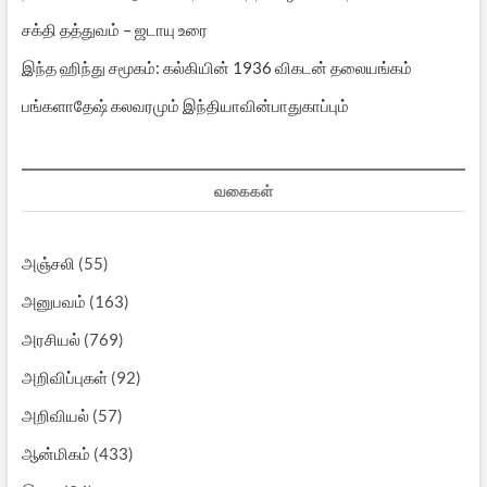
சக்தி தத்துவம் – ஜடாயு உரை
இந்த ஹிந்து சமூகம்: கல்கியின் 1936 விகடன் தலையங்கம்
பங்களாதேஷ் கலவரமும் இந்தியாவின்பாதுகாப்பும்
வகைகள்
அஞ்சலி
(55)
அனுபவம்
(163)
அரசியல்
(769)
அறிவிப்புகள்
(92)
அறிவியல்
(57)
ஆன்மிகம்
(433)