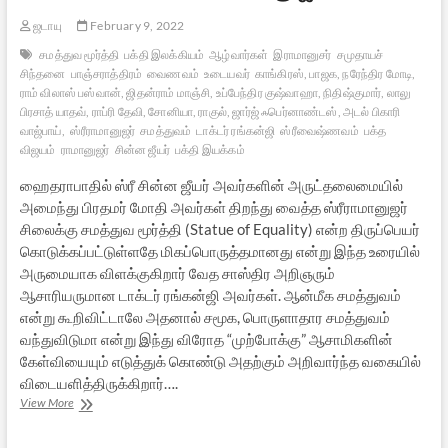
ஜடாயு
February 9, 2022
சமத்துவ மூர்த்தி
பக்தி இலக்கியம்
ஆழ்வார்கள்
இராமானுசர்
சமுதாயச்
சிந்தனை
பாஞ்சராத்திரம்
வைணவம்
உடையவர்
காங்கிரஸ், பாஜக, நரேந்திர மோடி,
ராம் விலாஸ் பஸ்வான், ஜிதன்ராம் மாஞ்சி, உப்பேந்திர குஷ்வாஹா, நிதிஷ்குமார், லாலு
பிரசாத் யாதவ், ராப்ரி தேவி, சோனியா, ராகுல், ஜார்ஜ் ஃபெர்னாண்டஸ், அடல் பிகாரி
வாஜ்பாய்,
ஸ்ரீராமானுஜர்
சமத்துவம்
டாக்டர் ரங்கன்ஜி
ஸ்ரீவைஷ்ணவம்
பக்த
விஜயம்
ராமானுஜர்
சின்ன ஜீயர்
பக்தி இயக்கம்
ஹைதராபாதில் ஸ்ரீ சின்ன ஜீயர் அவர்களின் அருட்தலைமையில்
அமைந்து பிரதமர் மோதி அவர்கள் திறந்து வைத்த ஸ்ரீராமானுஜர்
சிலைக்கு சமத்துவ மூர்த்தி (Statue of Equality) என்ற திருப்பெயர்
கொடுக்கப்பட்டுள்ளதே மிகப்பொருத்தமானது என்று இந்த உரையில்
அருமையாக விளக்குகிறார் வேத சாஸ்திர அறிஞரும்
ஆசாரியருமான டாக்டர் ரங்கன்ஜி அவர்கள். ஆன்மீக சமத்துவம்
என்று கூறிவிட்டாலே அதனால் சமூக, பொருளாதார சமத்துவம்
வந்துவிடுமா என்று இந்து விரோத “முற்போக்கு” ஆசாமிகளின்
கேள்வியையும் எடுத்துக் கொண்டு அதற்கும் அறிவார்ந்த வகையில்
விடையளித்திருக்கிறார்….
சமத்துவ
View More
மூர்த்தி
ஸ்ரீராமானுஜர்