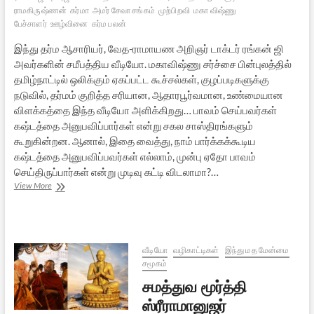
ராமகிருஷ்ணன்
கர்மா
அமர் சேவா சங்கம்
முற்பிறவி
மகா விஷ்ணு
பேச்சாளர்
ஊழ்வினை
கர்ம பலன்
இந்து தர்ம ஆசாரியர், வேத-ராமாயண அறிஞர் டாக்டர் ரங்கன் ஜி
அவர்களின் சமீபத்திய வீடியோ. மகாவிஷ்ணு சர்ச்சை பின்புலத்தில்
தமிழ்நாட்டில் ஒலிக்கும் ஏகப்பட்ட கூச்சல்கள், குழப்படிகளுக்கு
நடுவில், தர்மம் குறித்த சரியான, ஆதாரபூர்வமான, உண்மையான
விளக்கத்தை இந்த வீடியோ அளிக்கிறது… பாவம் செய்பவர்கள்
கஷ்டத்தை அனுபவிப்பார்கள் என்று சகல சாஸ்திரங்களும்
கூறுகின்றன. ஆனால், இதை வைத்து, நாம் பார்க்கக்கூடிய
கஷ்டத்தை அனுபவிப்பவர்கள் எல்லாம், முன்பு ஏதோ பாவம்
செய்திருப்பார்கள் என்று முடிவு கட்டி விடலாமா?…
மகாவிஷ்ணு
View More
–
கர்மா
தியரி:
சரியான
விளக்கம்
வீடியோ
வழிகாட்டிகள்
இந்து மத மேன்மை
சமூகம்
சமத்துவ மூர்த்தி
ஸ்ரீராமானுஜர்