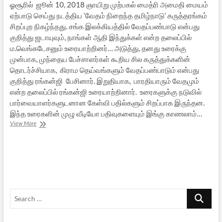
ஓசூரில் ஜூன் 10, 2018 ஞாயிறு முற்பகல் மைத்ரி அமைதி மையம்
ஏற்பாடு செய்து நடத்திய ‘வேதம் நிறைந்த தமிழ்நாடு’ கருத்தரங்கம்
சிறப்புற நிகழ்ந்தது. சங்க இலக்கியத்தில் வேதப்பண்பாடு என்பது
குறித்து ஜடாயுவும், நாங்கள் ஆதி இந்துக்கள் என்ற தலைப்பில்
ம.வெங்கடேசனும் உரையாற்றினர்… அடுத்து, தனது உரைக்கு
முன்பாக, முந்தைய பேச்சாளர்கள் கூறிய சில கருத்துக்களின்
தொடர்ச்சியாக, கிராம தெய்வங்களும் வேதப்பண்பாடும் என்பது
குறித்து ரங்கன்ஜி பேசினார். இறுதியாக, பாரதியாரும் வேதமும்
என்ற தலைப்பில் ரங்கன்ஜி உரையாற்றினார். உரைகளுக்கு நடுவில்
பார்வையாளர்களுடனான கேள்வி பதில்களும் சிறப்பாக இருந்தன.
இந்த உரைகளின் முழு வீடியோ பதிவுகளையும் இங்கு காணலாம்…
‘வேதம்
View More
நிறைந்த
தமிழ்நாடு’
ஓசூர்
கருத்தரங்கம்:
வீடியோ
பதிவுகள்
Search
…