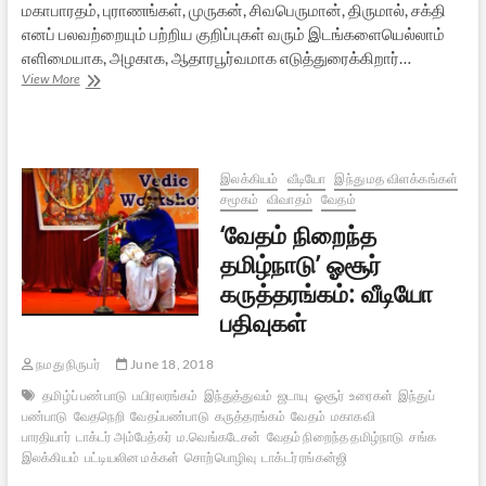
மகாபாரதம், புராணங்கள், முருகன், சிவபெருமான், திருமால், சக்தி
எனப் பலவற்றையும் பற்றிய குறிப்புகள் வரும் இடங்களையெல்லாம்
எளிமையாக, அழகாக, ஆதாரபூர்வமாக எடுத்துரைக்கிறார்…
வேதம்
View More
நிறைந்த
தமிழ்நாடு
–
டாக்டர்
ரங்கன்ஜி
இலக்கியம்
வீடியோ
இந்து மத விளக்கங்கள்
சமூகம்
விவாதம்
வேதம்
‘வேதம் நிறைந்த
தமிழ்நாடு’ ஓசூர்
கருத்தரங்கம்: வீடியோ
பதிவுகள்
நமது நிருபர்
June 18, 2018
தமிழ்ப் பண்பாடு
பயிரலரங்கம்
இந்துத்துவம்
ஜடாயு
ஓசூர்
உரைகள்
இந்துப்
பண்பாடு
வேதநெறி
வேதப்பண்பாடு
கருத்தரங்கம்
வேதம்
மகாகவி
பாரதியார்
டாக்டர் அம்பேத்கர்
ம.வெங்கடேசன்
வேதம் நிறைந்த தமிழ்நாடு
சங்க
இலக்கியம்
பட்டியலின மக்கள்
சொற்பொழிவு
டாக்டர் ரங்கன்ஜி