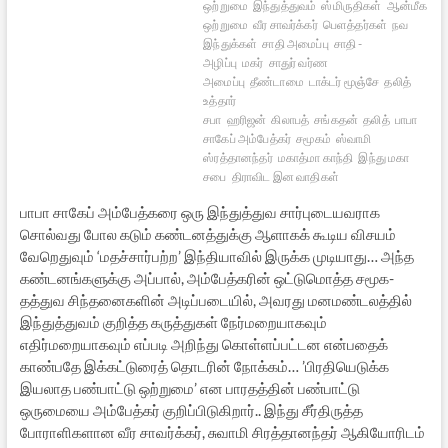
ஒற்றுமை
இந்துத்துவம்
ஸ்மிருதிகள்
ஆன்மீக
ஒற்றுமை
வீர சாவர்க்கர்
பெளத்தர்கள்
நவ
இந்துக்கள்
சாதி அமைப்பு
சாதி -
அழிப்பு
மகர்
சாதுர் வர்ண
அமைப்பு
தீண்டாமை
டாக்டர் மூஞ்சே
தலித்
உத்தார்
சபா
ஹரிஜன்
கிலாபத்
சங்கதன்
தலித்
பாபா
சாகேப் அம்பேத்கர்
சமூகம்
ஸ்வாமி
ஸ்ரத்தானந்தர்
மகாத்மா காந்தி
இந்து மகா
சபை
திராவிட இன வாதிகள்
பாபா சாகேப் அம்பேத்கரை ஒரு இந்துத்துவ சார்புடையவராக
சொல்வது போல கடும் கண்டனத்துக்கு ஆளாகக் கூடிய விசயம்
வேறெதுவும் ‘மதச்சார்பற்ற’ இந்தியாவில் இருக்க முடியாது… அந்த
கண்டனங்களுக்கு அப்பால், அம்பேத்கரின் ஒட்டுமொத்த சமூக-
தத்துவ சிந்தனைகளின் அடிப்படையில், அவரது மனமண்டலத்தில்
இந்துத்துவம் குறித்த கருத்துகள் நேர்மறையாகவும்
எதிர்மறையாகவும் எப்படி அறிந்து கொள்ளப்பட்டன என்பதைக்
காண்பதே இக்கட்டுரைத் தொடரின் நோக்கம்… ’பிரதியெடுக்க
இயலாத பண்பாட்டு ஒற்றுமை’ என பாரதத்தின் பண்பாட்டு
ஒருமையை அம்பேத்கர் குறிப்பிடுகிறார்.. இந்து சீர்திருத்த
போராளிகளான வீர சாவர்க்கர், சுவாமி சிரத்தானந்தர் ஆகியோரிடம்