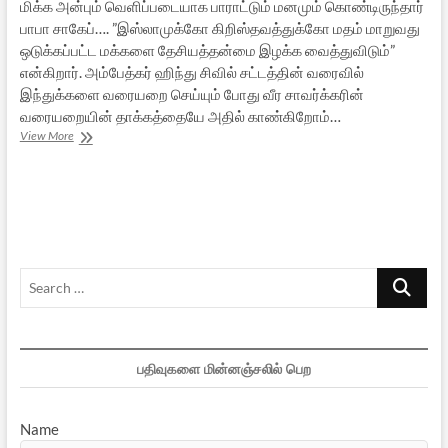
மிக்க அன்பும் வெளிப்படையாக பாராட்டும் மனமும் கொண்டிருந்தார்
பாபா சாகேப்…. ”இஸ்லாமுக்கோ கிறிஸ்தவத்துக்கோ மதம் மாறுவது
ஒடுக்கப்பட்ட மக்களை தேசியத்தன்மை இழக்க வைத்துவிடும்”
என்கிறார். அம்பேத்கர் ஹிந்து சிவில் சட்டத்தின் வரைவில்
இந்துக்களை வரையறை செய்யும் போது வீர சாவர்க்கரின்
வரையறையின் தாக்கத்தையே அதில் காண்கிறோம்…
போதிசத்வரின்
View More
இந்துத்துவம்
–
1
Search
…
பதிவுகளை மின்னஞ்சலில் பெற
Name