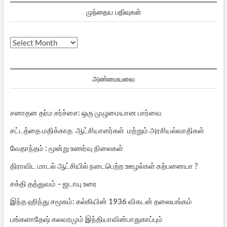
முந்தைய பதிவுகள்
முந்தைய
பதிவுகள்
அண்மையவை
சனாதன தர்ம சர்ச்சை: ஒரு முழுமையான பார்வை
சட்டத்தை மதிக்காத ஆட்சியாளர்கள் மற்றும் அரசியல்வாதிகள்
வேதாந்தம் : மூன்று உணர்வு நிலைகள்
திராவிட மாடல் ஆட்சியில் நடைபெற்ற ஊழல்கள் கற்பனையா ?
சக்தி தத்துவம் – ஜடாயு உரை
இந்த ஹிந்து சமூகம்: கல்கியின் 1936 விகடன் தலையங்கம்
பங்களாதேஷ் கலவரமும் இந்தியாவின்பாதுகாப்பும்