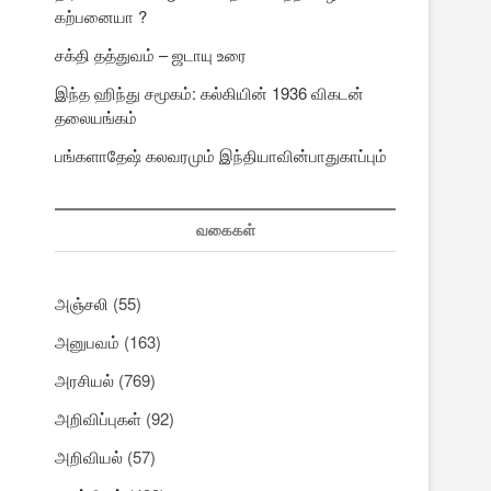
கற்பனையா ?
சக்தி தத்துவம் – ஜடாயு உரை
இந்த ஹிந்து சமூகம்: கல்கியின் 1936 விகடன்
தலையங்கம்
பங்களாதேஷ் கலவரமும் இந்தியாவின்பாதுகாப்பும்
வகைகள்
அஞ்சலி
(55)
அனுபவம்
(163)
அரசியல்
(769)
அறிவிப்புகள்
(92)
அறிவியல்
(57)