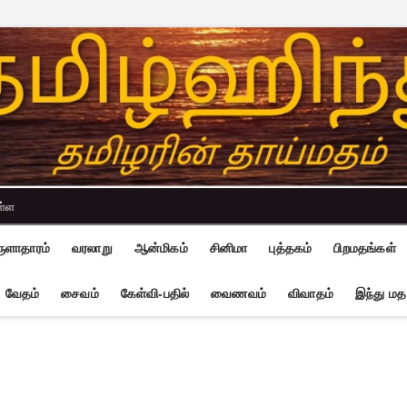
ள்ள
ுளாதாரம்
வரலாறு
ஆன்மிகம்
சினிமா
புத்தகம்
பிறமதங்கள்
வேதம்
சைவம்
கேள்வி-பதில்
வைணவம்
விவாதம்
இந்து மத