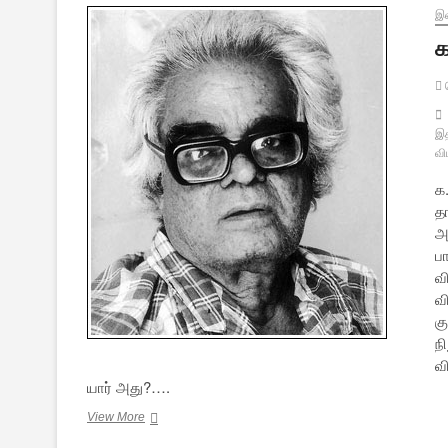
இல
க
வ
இத
வி
க.
த
அள
பா
வி
வ
க
ந
வ
யார் அது?….
க.நா.சு.வும்
View More
நானும்