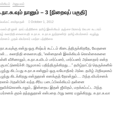
க்கியம்
அனுபவம்
.நா.சு.வும் நானும் – 3 [நிறைவுப் பகுதி]
ெங்கட் சாமிநாதன்
October 1, 2012
வலம்புரி ஜான்
தாய் பத்திரிகை
தமிழ் இலக்கியம்
தஞ்சை பிரகாஷ்
வெ.சா
கூடாரம்
ழ்
கலாநிதி கைலாசபதி
க.நா.சு.
க.நா.சு.நூற்றாண்டு
தமிழ் விமர்சனம்
எழுத்து
மர்சனம்
முதல் விமர்சகர்
யாத்ரா பத்திரிகை
நா.சு.வுக்கு என்று ஒரு சிஷ்யர் கூட்டம் கிடைத்திருக்கிறதே, வேதனை
ான்… கலாநிதி கைலாசபதி, “என்னதான் இலக்கியக் கொள்கைகளை
்ளி வீசினாலும், க.நா.சு.விடம் பார்ப்பனர், பார்ப்பனர் அல்லாதார் என்ற
குபாட்டுணர்ச்சி ஆழமாகப் பதிந்திருக்கிறது…” தமிழ்நாட்டு தெருக்களில்
ழுந்து கிடப்பது க.நா.சு என்னும் ஒரு வயோதிகர் அல்ல. தமிழ் அறிவுலகம்
ிழுந்து கிடக்கிறது என்றுதான் எனக்குத் தோன்றும்… அந்த விமர்சனக்
ுரலால் அதன்பின் வந்த சீரிய படைப்பிலக்கியம் தன்னை
ிறுவிக்கொண்டாலும்,. இன்றைய இதன் ஜீவிதம், மறக்கப்பட்ட அந்த
ிமர்சனக் குரல் தந்ததுதான் என்பதை அது உணர மறுக்கிறது. க.நா.சு.வா