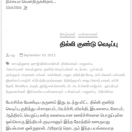
நிச்சயம் வென்றிருக்கிறார்…
“7.83
View More
ஹெர்ட்ஸ்”
அறிவியல்
புனைகதை
–
ஒரு
நிகழ்வுகள்
பயங்கரவாதம்
பார்வை
தில்லி குண்டு வெடிப்பு
மது
September 10, 2011
உளவுத்துறை
ஹுஜி தீவிரவாதிகள்
தீவிரவாதம்
பாதுகாப்பு
அமைப்புகள்
காவல்துறை
குண்டு வெடிப்புக்கள்
கடற்படை
மும்பைத்
தாக்குதல்
சாதாரண மக்கள்
காங்கிரஸ், பாஜக, நரேந்திர மோடி, ராம் விலாஸ் பஸ்வான்,
ஜிதன்ராம் மாஞ்சி, உப்பேந்திர குஷ்வாஹா, நிதிஷ்குமார், லாலு பிரசாத் யாதவ், ராப்ரி
தேவி, சோனியா, ராகுல், ஜார்ஜ் ஃபெர்னாண்டஸ், அடல் பிகாரி வாஜ்பாய்,
துப்பறியும்
நிறுவனங்கள்
இஸ்லாமிய பயங்கரவாதம்
ப.சிதம்பரம்
பாதுகாப்பு
அமேரிக்கா
யோசிக்க வேண்டிய தருணம் இது. நடந்து விட்ட தில்லி குண்டு
வெடிப்பு குறித்து பச்சாதாபம், அயர்ச்சி, விரக்தி, இயலாமை, கோபம்,
ஆத்திரம், வெறுப்பு என்ற கலவையான உணர்ச்சிகளை பொறுப்புள்ள
ஒவ்வொரு இந்தியக் குடிமகனும் இந்த நேரத்தில் உணருவது
இயல்பான ஒன்றுதான். அதோடு தொடரும் இந்த பயங்கரவாத