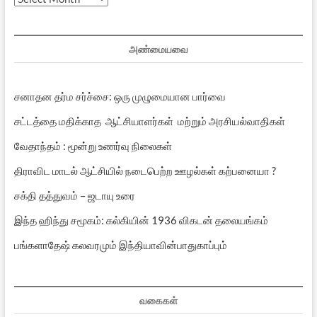
பதிவுகள்
அண்மையவை
சனாதன தர்ம சர்ச்சை: ஒரு முழுமையான பார்வை
சட்டத்தை மதிக்காத ஆட்சியாளர்கள் மற்றும் அரசியல்வாதிகள்
வேதாந்தம் : மூன்று உணர்வு நிலைகள்
திராவிட மாடல் ஆட்சியில் நடைபெற்ற ஊழல்கள் கற்பனையா ?
சக்தி தத்துவம் – ஜடாயு உரை
இந்த ஹிந்து சமூகம்: கல்கியின் 1936 விகடன் தலையங்கம்
பங்களாதேஷ் கலவரமும் இந்தியாவின்பாதுகாப்பும்
வகைகள்