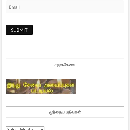
சமூகசேவை
முந்தைய பதிவுகள்
முந்தைய