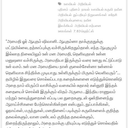
உளவியல்
அறிவியல்
புதினம்
புதினம்
நாவல்
உளவியல் கருவி
நவீன
அறிவியல்
துப்பறியும் நிறுவனங்கள்
சுதேசி
அறிவியல்புனைவு
நவீன
இலக்கியம்
அறிவியல் கற்பனை
ஊகங்கள்
7.83 ஹெர்ட்ஸ்
“அமைதி ஓர் ஆயுதம் ஷிவானி. ஆயுதம்னா தாக்குறதுக்கு
மட்டுமில்லை, தற்காப்புக்கு வச்சிருக்கிறதும்தான். எந்த ஆயுதமும்
இல்லாத நிலையிலும் உன் மன அமைதி, தெளிவுதான் உன்ன
மனுஷனா வச்சிருக்கு. அமைதியா இருக்கும் வரை உனது கட்டுப்பாடு
உன் வசம். உன் மன அமைதியை நான் குலைச்சேன்னா உன்னால்
தெளிவாக சிந்திக்க முடியாது. உள்ளிருக்கும் மிருகம் வெளிவரும்”…
தமிழில் இதுவரை சொல்லப்படாத கதைக்களனை எடுத்துக்கொண்டு
அதை நாம் விரும்பி வாசிக்கும் வகையில் சுதாகர் கஸ்தூரி இந்தக்
கதையைச் சொல்லி இருக்கும் விதம் அருமை…இந்திய ராணுவம்
மற்றும் உளவுத்துறைகள் எப்படி பல துறைகளுடன் ஒன்றினைந்து
ஆராய்ச்சிகளை மேற்கொள்கின்றன என்பதும், துப்பாக்கிகள்,
ஓநாய்கள், மருந்துகள், மனதினைப் படிக்கும் கருவிகளைக் குறித்த
தகவல்களும், வான மண்டலம் குறித்த தகவல்களும்,
நிறைந்திருந்தாலும், அதை நமக்கு புரியும்படி எடுத்துச் சொல்வதில்