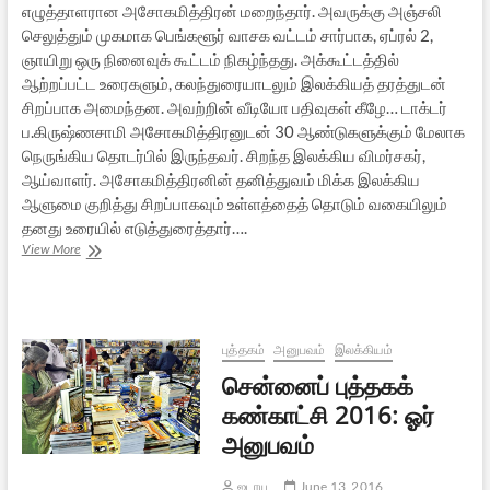
எழுத்தாளரான அசோகமித்திரன் மறைந்தார். அவருக்கு அஞ்சலி
செலுத்தும் முகமாக பெங்களூர் வாசக வட்டம் சார்பாக, ஏப்ரல் 2,
ஞாயிறு ஒரு நினைவுக் கூட்டம் நிகழ்ந்தது. அக்கூட்டத்தில்
ஆற்றப்பட்ட உரைகளும், கலந்துரையாடலும் இலக்கியத் தரத்துடன்
சிறப்பாக அமைந்தன. அவற்றின் வீடியோ பதிவுகள் கீழே… டாக்டர்
ப.கிருஷ்ணசாமி அசோகமித்திரனுடன் 30 ஆண்டுகளுக்கும் மேலாக
நெருங்கிய தொடர்பில் இருந்தவர். சிறந்த இலக்கிய விமர்சகர்,
ஆய்வாளர். அசோகமித்திரனின் தனித்துவம் மிக்க இலக்கிய
ஆளுமை குறித்து சிறப்பாகவும் உள்ளத்தைத் தொடும் வகையிலும்
தனது உரையில் எடுத்துரைத்தார்….
பெங்களூர்
View More
அசோகமித்திரன்
நினைவுக்
கூட்டம்:
பதிவுகள்
புத்தகம்
அனுபவம்
இலக்கியம்
சென்னைப் புத்தகக்
கண்காட்சி 2016: ஓர்
அனுபவம்
ஜடாயு
June 13, 2016