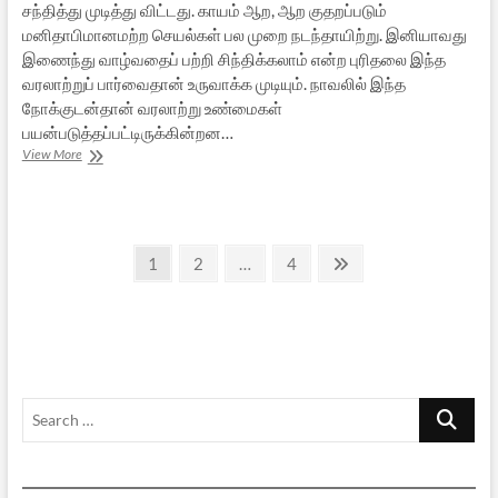
சந்தித்து முடித்து விட்டது. காயம் ஆற, ஆற குதறப்படும்
மனிதாபிமானமற்ற செயல்கள் பல முறை நடந்தாயிற்று. இனியாவது
இணைந்து வாழ்வதைப் பற்றி சிந்திக்கலாம் என்ற புரிதலை இந்த
வரலாற்றுப் பார்வைதான் உருவாக்க முடியும். நாவலில் இந்த
நோக்குடன்தான் வரலாற்று உண்மைகள்
பயன்படுத்தப்பட்டிருக்கின்றன…
விலகும்
View More
திரை:
பைரப்பாவின்
“ஆவரணா”
நாவலை
Posts
முன்வைத்து…
Page
Page
Page
Next
1
2
…
4
page
pagination
Search
…