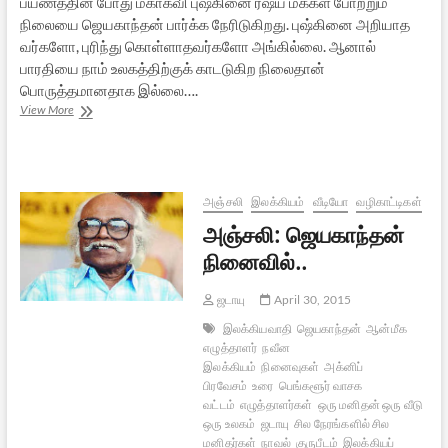
பயணத்தின் போது மகாகவி புஷ்கினை ரஷ்ய மக்கள் போற்றும்
நிலையை ஜெயகாந்தன் பார்க்க நேரிடுகிறது. புஷ்கினை அறியாத
வர்களோ, புரிந்து கொள்ளாதவர்களோ அங்கில்லை. ஆனால்
பாரதியை நாம் உலகத்திற்குக் காடடுகிற நிலைதான்
பொருத்தமானதாக இல்லை….
பாரதி
View More
மரபில்
ஜெயகாந்தன்
அஞ்சலி
இலக்கியம்
வீடியோ
வழிகாட்டிகள்
அஞ்சலி: ஜெயகாந்தன்
நினைவில்..
ஜடாயு
April 30, 2015
இலக்கியவாதி
ஜெயகாந்தன்
ஆன்மீக
எழுத்தாளர்
நவீன
இலக்கியம்
நினைவுகள்
அக்னிப்
பிரவேசம்
உரை
பெங்களூர் வாசக
வட்டம்
எழுத்தாளர்கள்
ஒரு மனிதன் ஒரு வீடு
ஒரு உலகம்
ஜடாயு
சில நேரங்களில் சில
மனிதர்கள்
நாவல்
குருபீடம்
இலக்கியப்