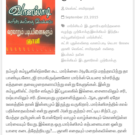
வெங்கட் சாமிநாதன்
September 23, 2015
மார்க்சியம்
இடதுசாரி யதார்த்தவகை
எழுத்து
முற்போக்கு இலக்கியம்
இந்திய
கம்யூனிஸ்டுகள்
மார்க்சிஸ்ட்
கட்சி
புதுக்கவிதை
வானம்பாடி
வெ.சா
கோவை
ஞானி
வெங்கட் சாமிநாதன்
கவிதை
இயக்கம்
நவீன
இலக்கியம்
இடதுசாரிகள்
முற்போக்கு
நம்மூர் கம்யூனிஸ்டுகளே கூட மார்க்ஸை அடியோடு மறந்தாயிற்று தா
பாண்டியனோ, ஜி ராமகிருஷ்ணனோ மார்க்ஸ் பெயரை உச்சரித்து
எத்தனை தலைமுறைகளாயிற்று என்று கேளுங்கள். இன்று
கம்யூனிஸ்ட் அரசே எங்கும் இப்பூவலகில் இல்லை. சைனாவிலும் சரி,
ரஷ்யாவிலும் சரி. நிலவுவது முதலாளித்துவம். ஆக, ஞானி ஏதோ
உலகத்தில் தான் இன்னமும் இருந்து வருகிறார். மார்க்ஸிசத்தில் கால்
பதிக்காதவர்கள் என்று ஞானி அன்று குற்றம் சாட்டிய சிற்பி, மு.
மேத்தா தமிழன்பன் போன்றோர் வாழும் வாழ்க்கையும் கொண்டுள்ள
பார்வையும் வேறு. இல்லாத ஒரு மார்க்ஸிசம் கற்பனையான ஒன்று
யாரை கடைத்தேற்றியது?…. ஞானி எதையும் மறைக்கவில்லை. தான்