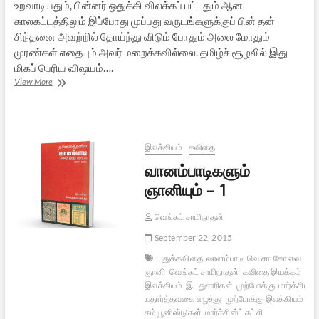
உறவாடியதும், பின்னர் ஒதுக்கி விலக்கப் பட்டதும் ஆன
காலகட்டத்திலும் இப்போது முப்பது வருடங்களுக்குப் பின் தன்
சிந்தனை அவற்றில் தோய்ந்து விடும் போதும் அலை மோதும்
முரண்கள் எதையும் அவர் மறைக்கவில்லை. தமிழ்ச் சூழலில் இது
மிகப் பெரிய விஷயம்….
வானம்பாடிகளும்
View More
ஞானியும்
–
2
இலக்கியம்
கவிதை
வானம்பாடிகளும்
ஞானியும் – 1
வெங்கட் சாமிநாதன்
September 22, 2015
புதுக்கவிதை
வானம்பாடி
வெ.சா
கோவை
ஞானி
வெங்கட் சாமிநாதன்
கவிதை இயக்கம்
நவ
இலக்கியம்
இடதுசாரிகள்
முற்போக்கு
மார்க்சியம்
யதார்த்தவகை எழுத்து
முற்போக்கு இலக்கியம்
இந
கம்யூனிஸ்டுகள்
மார்க்சிஸ்ட் கட்சி