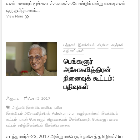
லண்டனையும் மூச்சடைக்க வைக்க வேண்டும் என்று கனவு கண்ட
ஒரு தமிழ் மனம்…
பி.ஆர்
View More
ராஜமய்யரின்
கமலாம்பாள்
சரித்திரம்
புத்தகம்
இலக்கியம்
வீடியோ
அஞ்சலி
வழிகாட்டிகள்
பெங்களூர்
அசோகமித்திரன்
நினைவுக் கூட்டம்:
பதிவுகள்
ஜடாயு
April 5, 2017
அஞ்சலி
இலக்கிய வாசிப்பு
நவீன
இலக்கியம்
அசோகமித்திரன்
Ashokamitran
எழுத்தாளர்கள்
இலக்கியக்
கூட்டம்
நாவல்
பெங்களூர்
சிறுகதைகள்
இலக்கியவாதி
பெங்களூர் வாசக
வட்டம்
தமிழ் இலக்கியம்
இலக்கிய ரசனை
கடந்த மார்ச்-23, 2017 அன்று மாபெரும் நவீனத் தமிழிலக்கிய