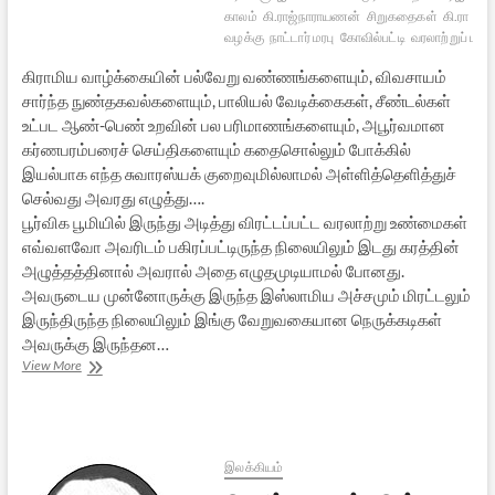
காலம்
கி.ராஜ்நாராயணன்
சிறுகதைகள்
கி.ரா
தெல
வழக்கு
நாட்டார் மரபு
கோவில்பட்டி
வரலாற்றுப் ப
கிராமிய வாழ்க்கையின் பல்வேறு வண்ணங்களையும், விவசாயம்
சார்ந்த நுண்தகவல்களையும், பாலியல் வேடிக்கைகள், சீண்டல்கள்
உட்பட ஆண்-பெண் உறவின் பல பரிமாணங்களையும், அபூர்வமான
கர்ணபரம்பரைச் செய்திகளையும் கதைசொல்லும் போக்கில்
இயல்பாக எந்த சுவாரஸ்யக் குறைவுமில்லாமல் அள்ளித்தெளித்துச்
செல்வது அவரது எழுத்து….
பூர்விக பூமியில் இருந்து அடித்து விரட்டப்பட்ட வரலாற்று உண்மைகள்
எவ்வளவோ அவரிடம் பகிரப்பட்டிருந்த நிலையிலும் இடது கரத்தின்
அழுத்தத்தினால் அவரால் அதை எழுதமுடியாமல் போனது.
அவருடைய முன்னோருக்கு இருந்த இஸ்லாமிய அச்சமும் மிரட்டலும்
இருந்திருந்த நிலையிலும் இங்கு வேறுவகையான நெருக்கடிகள்
அவருக்கு இருந்தன…
அஞ்சலி:
View More
கி.ராஜ்நாராயணன்
இலக்கியம்