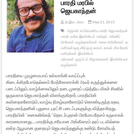
பாரதி மரபில்
ஜெயகாந்தன்
தி.இரா. மீனா
May 21, 2015
அஞ்சலி
சுப்பிரமணிய பாரதி
ஜெயகாந்தன்
மக
பாரதி
நவீன இலக்கியம்
கவிஞர்
அக்னிப்
பிரவேசம்
எழுத்தாளர்கள்
கலை அங்கீகாரம்
நவீன
மனிதன் ஒரு வீடு ஒரு உலகம்
நாவல்
சில நேரங்களி
மனிதர்கள்
இலக்கியப்
பதிவுகள்
குருபீடம்
சிறுகதைகள்
இலக்கியவாதி
ப
எழுத்தாளர்
பாரதியை முழுமையாய் உள்வாங்கி வாய்ப்புக்
கிடைக்கிறபோதெல்லாம் மேற்கோளாக்கி அவர் கருத்துக்களை
படைப்பிலும், வாழ்க்கையிலும் நடைமுறைப் படுத்திய மிகச் சிலரில்
ஒருவராக ஜெயகாந்தன் விளங்குகிறார். பாரதியின்
கவிதைகளோடும், வாழ்வு நிகழ்வுகளோடும் கொண்டிருந்த உறவு
ஜெயகாந்தனின் புதுமை ,புரட்சி படைப்புகளுக்கு வித்தாகிறது.
பாரதியின் ’ கனகலிங்கத் ’ தொடர்புதான் பிரமோபதேசம் உருவாகக்
காரணமானது… பாரதிக்கு சரியான அங்கீகாரம் தரப் படவில்லை
என்ற ஆழமான குறையும் ஜெயகாந்தனுக்கு உண்டு. சோவியத்