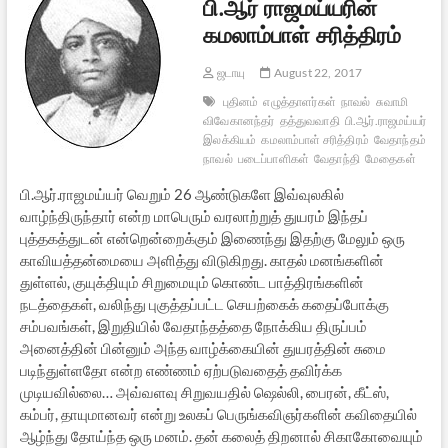
பி.ஆர் ராஜமய்யரின்
கமலாம்பாள் சரித்திரம்
ஜடாயு
August 22, 2017
புதினம்
எழுத்தாளர்கள்
நாவல்
சுவாமி
விவேகானந்தர்
தத்துவவாதி
பி.ஆர்.ராஜமய்யர்
பார
இலக்கியம்
கமலாம்பாள் சரித்திரம்
வேதாந்தம்
தமி
நாவல்
படைப்பாளிகள்
வேதாந்தி
மேதைகள்
பி.ஆர்.ராஜமய்யர் வெறும் 26 ஆண்டுகளே இவ்வுலகில்
வாழ்ந்திருந்தார் என்ற மாபெரும் வரலாற்றுத் துயரம் இந்தப்
புத்தகத்துடன் என்றென்றைக்கும் இணைந்து இதற்கு மேலும் ஒரு
காவியத்தன்மையை அளித்து விடுகிறது. காதல் மனங்களின்
துள்ளல், குயுக்தியும் சிறுமையும் கொண்ட பாத்திரங்களின்
நடத்தைகள், வலிந்து புகுத்தப்பட்ட செயற்கைக் கதைப்போக்கு
சம்பவங்கள், இறுதியில் வேதாந்தத்தை நோக்கிய திருப்பம்
அனைத்தின் பின்னும் அந்த வாழ்க்கையின் துயரத்தின் சுமை
படிந்துள்ளதோ என்ற எண்ணம் ஏற்படுவதைத் தவிர்க்க
முடியவில்லை… அவ்வளவு சிறுவயதில் ஷெல்லி, பைரன், கீட்ஸ்,
கம்பர், தாயுமானவர் என்று உலகப் பெருங்கவிஞர்களின் கவிதையில்
ஆழ்ந்து தோய்ந்த ஒரு மனம். தன் கலைத் திறனால் சிகாகோவையும்