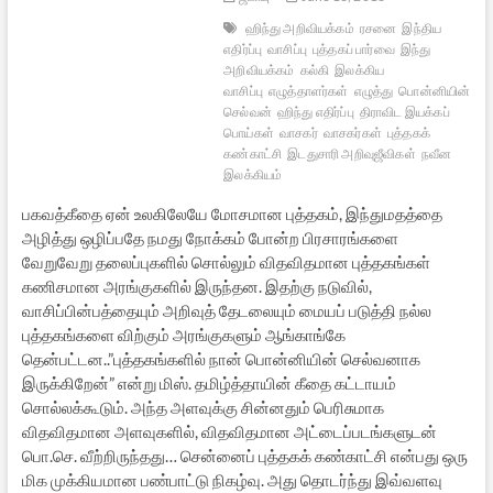
ஹிந்து அறிவியக்கம்
ரசனை
இந்திய
எதிர்ப்பு
வாசிப்பு
புத்தகப் பார்வை
இந்து
அறிவியக்கம்
கல்கி
இலக்கிய
வாசிப்பு
எழுத்தாளர்கள்
எழுத்து
பொன்னியின்
செல்வன்
ஹிந்து எதிர்ப்பு
திராவிட இயக்கப்
பொய்கள்
வாசகர்
வாசகர்கள்
புத்தகக்
கண்காட்சி
இடதுசாரி அறிவுஜீவிகள்
நவீன
இலக்கியம்
பகவத்கீதை ஏன் உலகிலேயே மோசமான புத்தகம், இந்துமதத்தை
அழித்து ஒழிப்பதே நமது நோக்கம் போன்ற பிரசாரங்களை
வேறுவேறு தலைப்புகளில் சொல்லும் விதவிதமான புத்தகங்கள்
கணிசமான அரங்குகளில் இருந்தன. இதற்கு நடுவில்,
வாசிப்பின்பத்தையும் அறிவுத் தேடலையும் மையப் படுத்தி நல்ல
புத்தகங்களை விற்கும் அரங்குகளும் ஆங்காங்கே
தென்பட்டன..”புத்தகங்களில் நான் பொன்னியின் செல்வனாக
இருக்கிறேன்” என்று மிஸ். தமிழ்த்தாயின் கீதை கட்டாயம்
சொல்லக்கூடும். அந்த அளவுக்கு சின்னதும் பெரிசுமாக
விதவிதமான அளவுகளில், விதவிதமான அட்டைப்படங்களுடன்
பொ.செ. வீற்றிருந்தது… சென்னைப் புத்தகக் கண்காட்சி என்பது ஒரு
மிக முக்கியமான பண்பாட்டு நிகழ்வு. அது தொடர்ந்து இவ்வளவு