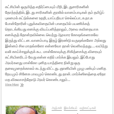
கட்சியின் ஒருமித்த எதிர்ப்பையும் மீறி, இடதுசாரிகளின்
தோற்றத்தில், இடது சாரிகளின் குரலில் வானம்பாடிகள் தம் தமிழ்ப்
புலமைக் கட்டுக்களை உதறி, யாப்பறியா செல்லப்பா, க.நா.சு
போன்றோரின் புதுக்கவிதையின் பாதையில் பயணிக்கத்
தொடங்கியது எனக்கு வியப்பளித்தாலும், அவை கவிதையாக
எனக்குத் தோன்றவில்லை. வெற்று ஆரவார கோஷங்களாகவே
இருந்து விட்டன. வானம்பாடி இதழ் இரண்டு வருஷங்களோ அல்லது
இன்னம் சில மாதங்களோ என்னவோ தான் வெளிவந்தது…. வயிற்று
வலி காய்ச்சலுக்குக் கூட மாஸ்கோவுக்கு சிகித்சைக்கு விரையும்
கட்சியினரிடம் வேறு என்ன எதிர் பார்க்க இயலும். இப்போது
அவர்களது மாஸ்கோ புனித யாத்திரை நின்று ஒரு
தலைமுறைக்காலம் கடந்து விட்டது. ஞானியின் முழு பண்பும் மனித
நேயமும் சினேக பாவமும் கொண்டது தான். மார்க்ஸிஸத்தை ஏதோ
மத விசுவாசத்தோடு அவர் கொண்டாலும்…
வானம்பாடிகளும்
View More
ஞானியும்
–
1
அஞ்சலி
இலக்கியம்
வழிகாட்டிகள்