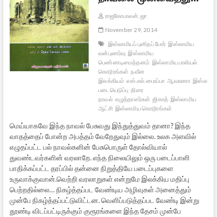
ராஜகோபாலன். ஜா
November 29, 2014
இஸ்லாமியப் புனிதப் போர்
இஸ்லாமிய
வன்புணர்வு
இஸ்லாமிய
பெண்ணடிமைத்தனம்
இஸ்லாமிய பாலியல்
கொடூரங்கள்
நவீன
இலக்கியம்
எஸ்.எல்.பைரப்பா
ஆவரணா
இஸ்லாமிய
படையெடுப்பு
திரை
நாவல்
எழுத்தாளர்கள்
ஜிகாத்
இஸ்லாமிய
ஆட்சி
இஸ்லாமிய கொடூரங்கள்
மெய்யாகவே இந்த நாவல் பேசுவது இந்துத்துவம் தானா? இந்த
வாதத்தைப் போன்ற அபத்தம் வேறேதுவும் இல்லை. உலக அளவில்
எழுதப்பட்ட பல் நாவல்களின் பேசுபொருள் தோல்வியால்
துவண்டவர்களின் வரலாறே. எந்த நிலையிலும் ஒரு படைப்பாளி
பாதிக்கப்பட்ட தரப்பில் தன்னை நிறுத்தியே படைப்புகளை
உருவாக்குவான்.வெற்றி வரலாறுகள் என்றுமே இலக்கிய மதிப்பு
பெற்றதில்லை… நிகழ்த்தப்பட வேண்டிய அழிவுகள் அனைத்தும்
முன்பே நிகழ்த்தப்பட்டுவிட்டன. வெளிப்படுத்தப்பட வேண்டி இன்று
தூண்டி விடப்பட்டிருக்கும் குரூரங்களை இந்த தேசம் முன்பே