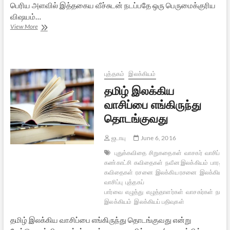
பெரிய அளவில் இத்தகைய வீச்சுடன் நடப்பதே ஒரு பெருமைக்குரிய
விஷயம்…
சென்னைப்
View More
புத்தகக்
கண்காட்சி
2016:
ஓர்
அனுபவம்
புத்தகம்
இலக்கியம்
தமிழ் இலக்கிய
வாசிப்பை எங்கிருந்து
தொடங்குவது
ஜடாயு
June 6, 2016
புதுக்கவிதை
சிறுகதைகள்
வாசகர்
வாசிப்பு
ப
கண்காட்சி
கவிதைகள்
நவீன இலக்கியம்
பாரதியா
கவிதைகள்
ரசனை
இலக்கிய ரசனை
இலக்கிய
வாசிப்பு
புத்தகப்
பார்வை
எழுத்து
எழுத்தாளர்கள்
வாசகர்கள்
நாவல
இலக்கியம்
இலக்கியப் பதிவுகள்
தமிழ் இலக்கிய வாசிப்பை எங்கிருந்து தொடங்குவது என்று