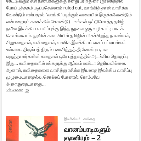
கேட்டுவரும் சில நண்பர்களுக்கு எனது பரிந்துரை (நூலகத்தில்
போய் புத்தகம் படிப்பதெல்லாம் ruled out, வாங்கித் தான் வாசிக்க
வேண்டும் என்பதால், ‘வாங்கி’ படிக்கும் வகையில் இருக்கவேண்டும்
என்பதையும் கணக்கில் கொண்டு)… உங்கள் ஒட்டுமொத்த தமிழ்
நவீன இலக்கிய வாசிப்புக்கு இந்த நூலை ஒரு வழிகாட்டியாகக்
கொள்ளலாம். நூலின் கடைசியில் தமிழின் மிகச்சிறந்த நாவல்கள்,
சிறுகதைகள், கவிதைகள், வணிக இலக்கியம் எனப் பட்டியல்கள்
உள்ளன.. திரும்பத் திரும்ப வாசித்துத் தீரவேண்டிய, பல
எழுத்தாளர்களின் கதைகள் ஒரே புத்தகத்தில் அடங்கிய தொகுப்பு
இது… கவிதைகளில் உங்களுக்கு ஆர்வம் உண்டா தெரியவில்லை.
ஆனால், கவிதைகளை வாசித்து ரசிக்க இயலாத இலக்கிய வாசிப்பு
முழுமையானதல்ல, சொல்லப் போனால், ரொம்பவே
அரைகுறையானது…
தமிழ்
View More
இலக்கிய
வாசிப்பை
எங்கிருந்து
தொடங்குவது
இலக்கியம்
கவிதை
வானம்பாடிகளும்
ஞானியும் – 2