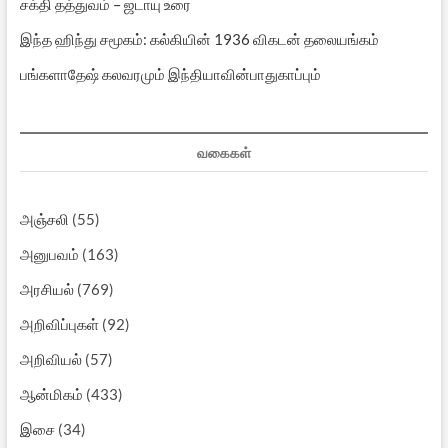
சக்தி தத்துவம் – ஜடாயு உரை
இந்த ஹிந்து சமூகம்: கல்கியின் 1936 விகடன் தலையங்கம்
பங்களாதேஷ் கலவரமும் இந்தியாவின்பாதுகாப்பும்
வகைகள்
அஞ்சலி
(55)
அனுபவம்
(163)
அரசியல்
(769)
அறிவிப்புகள்
(92)
அறிவியல்
(57)
ஆன்மிகம்
(433)
இசை
(34)