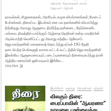
பதிவுகள்
சிறுகதைகள்
வாசக
அனுபவம்
அஞ்சலி
நாவல்கள், சிறுகதைகள், அரசியல், சமூக விமர்சனங்கள், மேடைப்
பேச்சுக்கள், திரைப்பட இயக்கம் என பல தளங்களில் வியாபித்து
நிற்கிறது அவரது ஆளுமை. நிமிர்ந்த நன்னடை, நேர்கொண்ட
பார்வை, நிலத்தில் யார்க்கும் அஞ்சாத நெறிகள் என்ற பாரதியின்
அடியொற்றி வெளிப்பட்டது அவரது சத்திய ஆவேசம்.
ஜெயகாந்தனின் மறைவைத் தொடர்ந்து ஏப்ரல் 19ம் தேதி
நடைபெற்ற பெங்களூர் வாசக வட்டக் கூட்டத்தில் ஜெயகாந்தனின்
இலக்கிய ஆளுமையையும், படைப்புகளையும் நினைவுகூர்ந்து நான்
ஆற்றிய உரையின் ஒலி வடிவம் இங்கே…
அஞ்சலி:
View More
ஜெயகாந்தன்
நினைவில்..
இலக்கியம்
வரலாறு
பிறமதங்கள்
புத்தகம்
விலகும் திரை:
பைரப்பாவின் “ஆவரணா”
நாவலை முன்வைத்து…