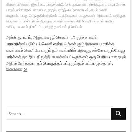
விலாஸ் பஸ்வான், ஜிதன்ராம் மாஞ்சி, உப்பேந்திர குஷ்வாஹா, நிதிஷ்குமார், லாலு பிரசாத்
யாதவ், ராப்ரி தேவி, சோனியா, ராகுல், ஜார்ஜ் ஃபெர்னாண்டஸ், அடல் பிகாரி
வாஜ்பாய்,
படகு
நேரு குடும்பத்தினர்
காந்தியடிகள்
படகுக்காரர்
அலகாபாத்
ஹிந்துத்
திருமணம்
புண்ணியம்
ஆனந்த பவனம்
கங்கை
திரிவேணி சங்கமம்
காரிய
கமிட்டி
பயணம்
நீராட்டம்
புனிதத் தலங்கள்
நீரோட்டம்
அல்லி தடாகம், அழகான பூச்செடிகள், அருமையாகப்
பராமரிக்கப்படும் புல்வெளி என்ற அந்தச் சூழ்நிலையை ரசித்த
வண்ணம் வெளியே வரும் நம் கண்ணில் படுவது, உள்ளே வரும்போது
பார்க்கத் தவறிய, நிறுத்தி வைக்கப்பட்டிருக்கும் ஒரு பெரிய பாறையும்
அதில் நேர்த்தியாகப் பொருத்தப் பட்டிருக்கும் பட்டயமும்தான்.
பிரார்த்தனைகளின்
View More
சங்கமம்
Search
…