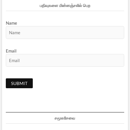
பதிவுகளை மின்னஞ்சலில் பெற
Name
Email
சமூகசேவை