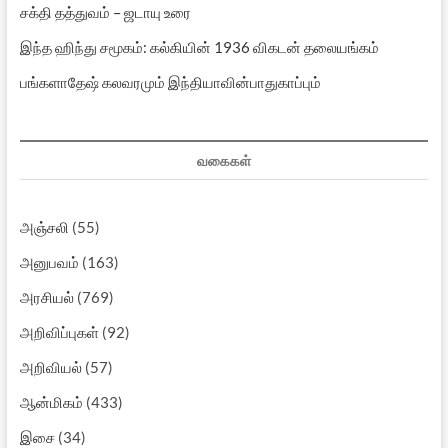
சக்தி தத்துவம் – ஜடாயு உரை
இந்த ஹிந்து சமூகம்: கல்கியின் 1936 விகடன் தலையங்கம்
பங்களாதேஷ் கலவரமும் இந்தியாவின்பாதுகாப்பும்
வகைகள்
அஞ்சலி
(55)
அனுபவம்
(163)
அரசியல்
(769)
அறிவிப்புகள்
(92)
அறிவியல்
(57)
ஆன்மிகம்
(433)
இசை
(34)