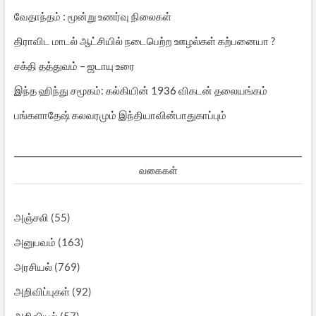
வேதாந்தம் : மூன்று உணர்வு நிலைகள்
திராவிட மாடல் ஆட்சியில் நடைபெற்ற ஊழல்கள் கற்பனையா ?
சக்தி தத்துவம் – ஜடாயு உரை
இந்த ஹிந்து சமூகம்: கல்கியின் 1936 விகடன் தலையங்கம்
பங்களாதேஷ் கலவரமும் இந்தியாவின்பாதுகாப்பும்
வகைகள்
அஞ்சலி
(55)
அனுபவம்
(163)
அரசியல்
(769)
அறிவிப்புகள்
(92)
அறிவியல்
(57)