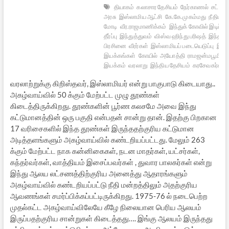
தியாகம்
கலாசார தேசியம்
நேர்காணல்
சட்டம்
அரசு
இஸ்லாமிய ஆட்சி
கே.கே.முகம்மது
நீதிமன்
மோடி
வீர.ராஜமாணிக்கம்
இந்துக் கோவில் இடிப்பு
தீர்ப்பு
இந்துத்துவம்
விஸ்வ ஹிந்து பரிஷத்
இந்திய
பிரசினை
வீரர்கள்
இஸ்லாமியப் படையெடுப்பு
இந்த
இயக்கங்கள்
கோயில்
அயோத்தி
ராமஜன்மபூமி
அ
இயக்கம்
வரலாறு
இந்திய தேசியம்
கரசேவகர்கள்
வரலாற்றுக்கு கிறிஸ்தவர், இஸ்லாமியர் என்று பாகுபாடு கிடையாது..
அகழ்வாய்வில் 50 க்கும் மேற்பட்ட முழு தூண்கள்
கிடைத்திருக்கிறது. தூண்களின் பூர்ண கலசமே அவை இந்து
கட்டுமானத்தின் ஒரு பகுதி என்பதன் சான்று தான். இதற்கு பிறகான
17 வரிசைகளில் இந்த தூண்கள் இருந்ததற்குரிய கட்டுமான
அடித்தளங்களும் அகழ்வாய்வில் கண்டறியப்பட்டது. மேலும் 263
க்கும் மேற்பட்ட நாக கன்னிகைகள், நடன மாதர்கள், யட்சர்கள்,
கந்தர்வர்கள், வாத்தியம் இசைப்பவர்கள் , துவார பாலகர்கள் என்று
இந்து ஆலய லட்சணத்திற்குரிய அனைத்து ஆதாரங்களும்
அகழ்வாய்வில் கண்டறியப்பட்டு நீதி மன்றத்திலும் அதற்குரிய
ஆவணங்கள் சமர்ப்பிக்கப்பட்டிருக்கிறது. 1975-76 ல் நடைபெற்ற
முதல்கட்ட அகழ்வாய்விலேயே கீழே நிலையான பெரிய ஆலயம்
இருப்பதற்குரிய சான்றுகள் கிடைத்தது…. இங்கு ஆலயம் இருந்தது