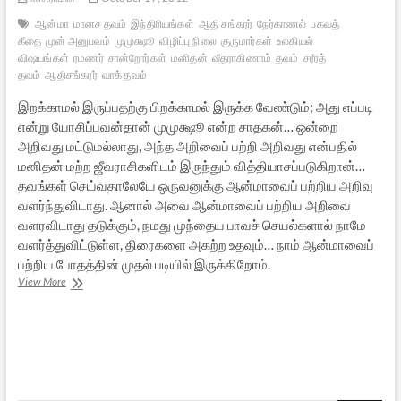
ஆன்மா
மானச தவம்
இந்திரியங்கள்
ஆதி சங்கரர்
நேர்காணல்
பகவத்
கீதை
முன் அனுபவம்
முமுக்ஷூ
விழிப்பு நிலை
குருமார்கள்
உலகியல்
விஷயங்கள்
ரமணர்
சான்றோர்கள்
மனிதன்
வீதராகிணாம்
தவம்
சரீரத்
தவம்
ஆதிசங்கரர்
வாக் தவம்
இறக்காமல் இருப்பதற்கு பிறக்காமல் இருக்க வேண்டும்; அது எப்படி
என்று யோசிப்பவன்தான் முமுக்ஷூ என்ற சாதகன்… ஒன்றை
அறிவது மட்டுமல்லாது, அந்த அறிவைப் பற்றி அறிவது என்பதில்
மனிதன் மற்ற ஜீவராசிகளிடம் இருந்தும் வித்தியாசப்படுகிறான்…
தவங்கள் செய்வதாலேயே ஒருவனுக்கு ஆன்மாவைப் பற்றிய அறிவு
வளர்ந்துவிடாது. ஆனால் அவை ஆன்மாவைப் பற்றிய அறிவை
வளரவிடாது தடுக்கும், நமது முந்தைய பாவச் செயல்களால் நாமே
வளர்த்துவிட்டுள்ள, திரைகளை அகற்ற உதவும்… நாம் ஆன்மாவைப்
பற்றிய போதத்தின் முதல் படியில் இருக்கிறோம்.
ஆதி
View More
சங்கரரின்
ஆன்ம
போதம்
–
2