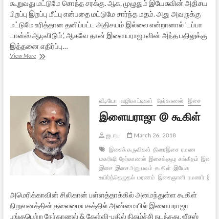
கூறுவது மட்டுமே சொந்த சரக்கு. ஆக, முழுதும் இயேசுவின் அதிசய
பிறப்பு இறப்பு மீட்பு என்பதை மட்டுமே சார்ந்த மதம். அது அவருக்கு
மட்டுமே உரித்தான தனிப்பட்ட அதிசயம் இல்லை என்றானால் ‘டப்பா
டான்ஸ் ஆடிவிடும்’, ஆகவே தான் இளையராஜாவின் அந்த பதிலுக்கு
இத்தனை எதிர்ப்பு…
இளையராஜாவின்
View More
இரமண
அனுபவங்களும்
இரு
மரணஅனுபவங்களும்
வீடியோ
வழிகாட்டிகள்
நேர்காணல்
இசை
இளையராஜா @ கூகிள்
ஜடாயு
March 26, 2018
இசைக் கருவிகள்
திரைஇசை
ரமண
மகரிஷி
நேர்காணல்
இசைக்குழு
சங்கீதம்
இசைக்
இசை
இசை அனுபவம்
கூகிள்
இயேசு
உயிர்த்தெழுதல்
மரணம்
இசைஞானி
ரமணர்
இசை
அமெரிக்காவின் சிலிகான் பள்ளத்தாக்கில் அமைந்துள்ள கூகிள்
நிறுவனத்தின் தலைமையகத்தில் அண்மையில் இளையராஜா
பங்குபெற்ற நேர்காணல் & கேள்வி-பதில் நிகழ்ச்சி நடந்தது. ஜீசஸ்