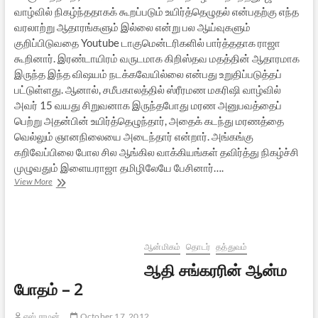
வாழ்வில் நிகழ்ந்ததாகக் கூறப்படும் உயிர்த்தெழுதல் என்பதற்கு எந்த
வரலாற்று ஆதாரங்களும் இல்லை என்று பல ஆய்வுகளும்
குறிப்பிடுவதை Youtube டாகுமென்டரிகளில் பார்த்ததாக ராஜா
கூறினார். இரண்டாயிரம் வருடமாக கிறிஸ்தவ மதத்தின் ஆதாரமாக
இருந்த இந்த விஷயம் நடக்கவேயில்லை என்பது உறுதிப்படுத்தப்
பட்டுள்ளது. ஆனால், சமீபகாலத்தில் ஸ்ரீரமண மகரிஷி வாழ்வில்
அவர் 15 வயது சிறுவனாக இருந்தபோது மரண அனுபவத்தைப்
பெற்று அதன்பின் உயிர்த்தெழுந்தார், அதைக் கடந்து மரணத்தை
வெல்லும் ஞானநிலையை அடைந்தார் என்றார். அங்கங்கு
கறிவேப்பிலை போல சில ஆங்கில வாக்கியங்கள் தவிர்த்து நிகழ்ச்சி
முழுவதும் இளையராஜா தமிழிலேயே பேசினார்….
இளையராஜா
View More
@
கூகிள்
ஆன்மிகம்
தொடர்
தத்துவம்
ஆதி சங்கரரின் ஆன்ம
போதம் – 2
எஸ்.ராமன்
October 17, 2012