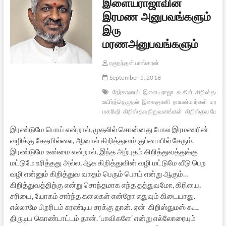
இளையராஜாவின்
இரமண அனுபவங்களும்
இரு
மரணஅனுபவங்களும்
ரகுநந்தன் பாஸ்கரன்
September 5, 2018
நேர்காணல்
இளையராஜா
கூகிள்
கிறிஸ்தவம்
உயிர்த்தெழுதல்
இசைஞானி
நாயன்மார்கள்
மரணம
மகரிஷி
கிறிஸ்தவ நிறுவனங்கள்
கிறிஸ்தவ மோசட
இரண்டுமே பொய் என்றால், முதலில் சொன்னது போல இரமணரின்
வழிக்கு சேதமில்லை, ஆனால் கிறித்துவம் குப்பையில் சேரும்.
இரண்டுமே உண்மை என்றால், இந்த அற்புதம் கிறித்துவத்துக்கு
மட்டுமே உரித்தது அல்ல, ஆக கிறித்துவின் வழி மட்டுமே வீடு பெற
வழி என்னும் கிறித்துவ வாதம் பெரும் பொய் என்று ஆகும்…
கிறித்துவத்திற்கு என்று சொந்தமாக எந்த தத்துவமோ, கிரியை,
சரியை, யோகம் சார்ந்த கலைகள் என்றோ எதுவும் கிடையாது.
எல்லாமே பிறரிடம் சுரண்டிய சரக்கு தான். ஏன் கிறிஸ்துமஸ் கூட
திருடிய கொண்டாட்டம் தான். ‘பாவிகளே’ என்று எல்லோரையும்