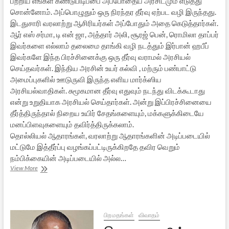
பற்றிய எங்கள் கண்டுபிடிப்பை அப்போதைய அரசிடமும் எடுத்து
சொன்னோம். அப்பொழுதும் ஒரு நிரந்தர தீர்வு ஏற்பட வழி இருந்தது.
இடதுசாரி வரலாற்று ஆசிரியர்கள் அப்போதும் அதை கெடுத்தார்கள்.
ஆர் எஸ் சர்மா, டி என் ஜா, அத்தார் அலி, சூரஜ் பென், ரொமிலா தாப்பர்
இவர்களை எல்லாம் தலைமை தாங்கி வழி நடத்தும் இர்பான் ஹபீப்
இவர்களே இந்த பிரச்சினைக்கு ஒரு தீர்வு வராமல் அரசியல்
செய்தவர்கள். இந்திய அரசின் உயர் கல்வி , மற்ரும் பண்பாட்டு
அமைப்புகளில் ஊடுருவி இருந்த எளிய மார்க்ஸிய
அரசியல்வாதிகள். சுமூகமான தீர்வு எதுவும் நடந்து விடக்கூடாது
என்று உறுதியாக அரசியல் செய்தார்கள். அன்று இப்பிரச்சினையை
தீர்த்திருந்தால் நிறைய உயிர் சேதங்களையும், மக்களுக்கிடையே
மனப்பிளவுகளையும் தவிர்த்திருக்கலாம்.
தொல்லியல் ஆதாரங்கள், வரலாற்று ஆதாரங்களின் அடிப்படையில்
மட்டுமே இத்தீர்ப்பு வழங்கப்பட்டிருக்கிறதே தவிர வெறும்
நம்பிக்கையின் அடிப்படையில் அல்ல…
தொல்லியலாளர்
View More
கே.கே.
முகம்மது
அவர்களுடன்
ஒரு
நேர்காணல்
பிறமதங்கள்
விவாதம்