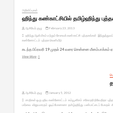
–
புத்தக
அறிவிப்புகள்
அறிமுகம்
ஹிந்து கண்காட்சியில் தமிழ்ஹிந்து புத்
ஆசிரியர் குழு
February 23, 2013
ஹிந்து ஆன்மீகம் மற்றும் சேவைக் கண்காட்சி
புத்தகங்கள்
இந்துத்துவப்
கண்ணோட்டம்
புத்தக வெளியீடு
கடந்த பிப்ரவரி 19 முதல் 24 வரை சென்னை மீனம்பாக்கம் 
ஹிந்து
View More
கண்காட்சியில்
தமிழ்ஹிந்து
புத்தக
அரங்கு
ப
த
ஆசிரியர் குழு
January 5, 2012
சாதிகள் ஒரு புதிய கண்ணோட்டம்
கம்யூனிசம்
சகோதரி நிவேதிதா
புத்
பார்வை
விஜயபாரதம்
ஓடிப்போனானா
தமிழ்ஹிந்து
பண்பாட்டைப் பேசுதல்
க