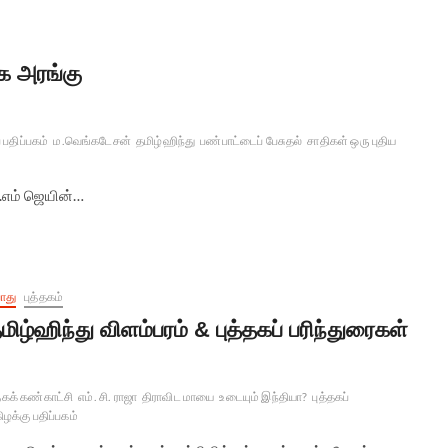
தக அரங்கு
 பதிப்பகம்
ம.வெங்கடேசன்
தமிழ்ஹிந்து
பண்பாட்டைப் பேசுதல்
சாதிகள் ஒரு புதிய
ஏ.எம் ஜெயின்…
ொது
புத்தகம்
மிழ்ஹிந்து விளம்பரம் & புத்தகப் பரிந்துரைகள்
தகக் கண்காட்சி
எம். சி. ராஜா
திராவிட மாயை
உடையும் இந்தியா?
புத்தகப்
ிழக்கு பதிப்பகம்