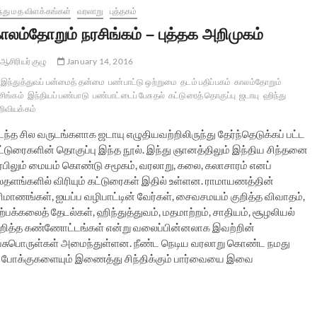
்து மத விளக்கங்கள்
வரலாறு
புத்தகம்
ாலம்தோறும் நரசிங்கம் – புத்தக அறிமுகம்
ஆசிரியர் குழு
January 14, 2016
இந்துத்துவப் பன்மைத் தன்மை
பண்பாட்டு ஒற்றுமை
தடம் பதிப்பகம்
காலம்தோறும்
சிங்கம்
இந்தியப் பண்பாடு
பண்பாட்டைப் பேசுதல்
கட்டுரைத் தொகுப்பு
ஜடாயு
ஹிந்து
ிவியக்கம்
ந்த சில வருடங்களாக ஜடாயு எழுதியவற்றிலிருந்து தேர்ந்தெடுக்கப் பட்ட
ட்டுரைகளின் தொகுப்பு இந்த நூல். இந்து ஞானத்திலும் இந்திய சிந்தனை
ரபிலும் மையம் கொண்டு சமூகம், வரலாறு, கலை, கலாசாரம் எனப்
லதளங்களில் விரியும் கட்டுரைகள் இதில் உள்ளன. ராமாயணத்தின்
ரிமாணங்கள், ஐயப்ப வழிபாட்டின் வேர்கள், சைவசமயம் குறித்த விவாதம்,
ற்பக்கலைத் தேடல்கள், ஹிந்துத்துவம், மதமாற்றம், சாதியம், சூழலியல்
ுறித்த கண்ணோட்டங்கள் என்று வலைப்பின்னலாக இவற்றின்
ேசுபொருள்கள் அமைந்துள்ளன. நீண்ட நெடிய வரலாறு கொண்ட நமது
ரப் போக்குகளையும் இணைத்து சிந்திக்கும் பார்வையை இவை