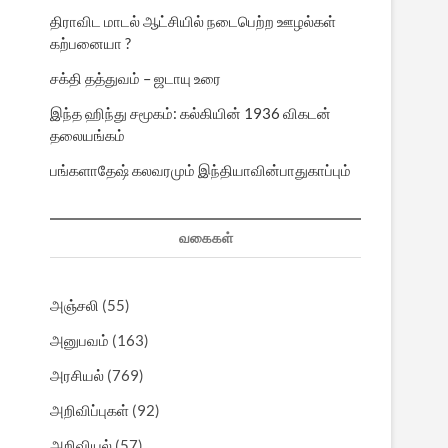
திராவிட மாடல் ஆட்சியில் நடைபெற்ற ஊழல்கள்
கற்பனையா ?
சக்தி தத்துவம் – ஜடாயு உரை
இந்த ஹிந்து சமூகம்: கல்கியின் 1936 விகடன்
தலையங்கம்
பங்களாதேஷ் கலவரமும் இந்தியாவின்பாதுகாப்பும்
வகைகள்
அஞ்சலி
(55)
அனுபவம்
(163)
அரசியல்
(769)
அறிவிப்புகள்
(92)
அறிவியல்
(57)