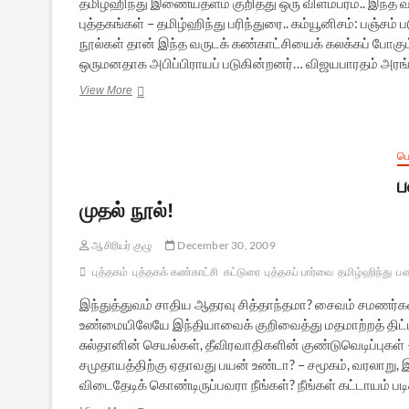
தமிழ்ஹிந்து இணையதளம் குறித்து ஒரு விளம்பரம்.. இந்த 
புத்தகங்கள் – தமிழ்ஹிந்து பரிந்துரை.. கம்யூனிசம்: பஞ்ச
நூல்கள் தான் இந்த வருடக் கண்காட்சியைக் கலக்கப் போகும்
ஒருமனதாக அபிப்பிராயப் படுகின்றனர்… விஜயபாரதம் அரங்கி
தமிழ்ஹிந்து
View More
விளம்பரம்
&
புத்தகப்
பரிந்துரைகள்
ப
ப
முதல் நூல்!
ஆசிரியர் குழு
December 30, 2009
புத்தகம்
புத்தகக் கண்காட்சி
கட்டுரை
புத்தகப் பார்வை
தமிழ்ஹிந்து
பண
இந்துத்துவம் சாதிய ஆதரவு சித்தாந்தமா? சைவம் சமணர்க
உண்மையிலேயே இந்தியாவைக் குறிவைத்து மதமாற்றத் திட்டங்
சுல்தானின் செயல்கள், தீவிரவாதிகளின் குண்டுவெடிப்புகள
சமுதாயத்திற்கு ஏதாவது பயன் உண்டா? – சமூகம், வரலாறு
விடைதேடிக் கொண்டிருப்பவரா நீங்கள்? நீங்கள் கட்டாயம் பட