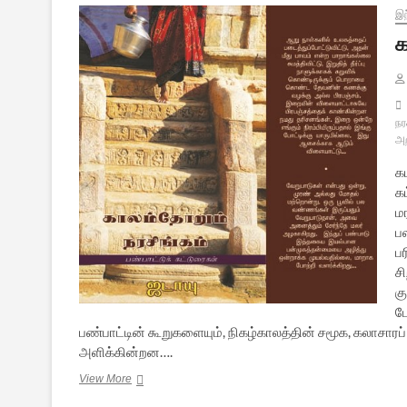
இந
க
நர
அற
கட
க
ம
ப
ப
சி
க
ப
பண்பாட்டின் கூறுகளையும், நிகழ்காலத்தின் சமூக, கலாசா
அளிக்கின்றன….
காலம்தோறும்
View More
நரசிங்கம்