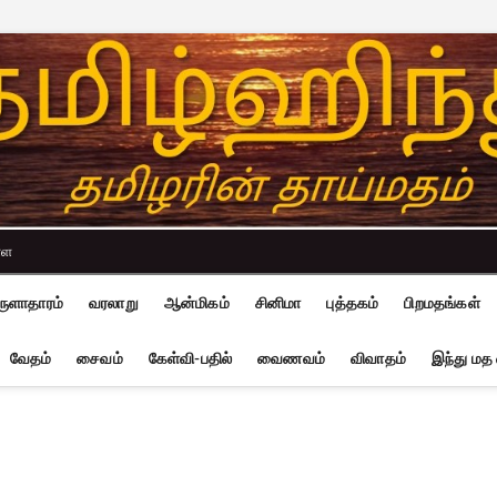
்ள
ுளாதாரம்
வரலாறு
ஆன்மிகம்
சினிமா
புத்தகம்
பிறமதங்கள்
வேதம்
சைவம்
கேள்வி-பதில்
வைணவம்
விவாதம்
இந்து மத