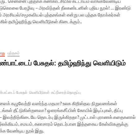
வருட சென்னை புத்தகக் கண்காட்சியில் கட்டாயம் வாங்கவேண்டிய
ம் படுகொலை பேரழிவு – அரவிந்தன் நீலகண்டனின் புதிய நூல்! … இரண்டு
 அரசியல்/சமூகவியல் புத்தகங்கள் என்று பல புத்தக நோக்கர்கள்
ல் தமிழ்ஹிந்து வெளியீடுகள் கிடைக்கும்..
ொது
புத்தகம்
ண்பாட்டைப் பேசுதல்: தமிழ்ஹிந்து வெளியிடும்
்பாட்டைப் பேசுதல்
வெளியீடுகள்
கட்டு்ரைத் தொகுப்பு
ளைக் கழுவேற்றி வளர்ந்த மதமா? உலக கிறிஸ்தவ நிறுவனங்கள்
கள் தீட்டுகின்றனவா? ஔரங்கசீப்பின் கோயில் இடிப்புகள், திப்பு
் – இவற்றிற்கிடையே தொடர்பு இருக்கிறதா? முட்டாள் புராணக் கதைகளால்
, இலக்கியம், சமயம், கலாசாரம் தொடர்பான இத்தகைய கேள்விகளுக்கு
ிக்க வேண்டிய நூல் இது.