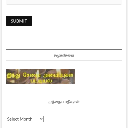
சமூகசேவை
முந்தைய பதிவுகள்
முந்தைய
பதிவுகள்