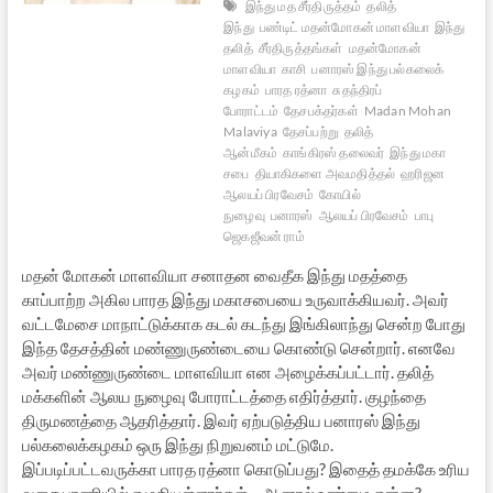
இந்து மத சீர்திருத்தம்
தலித்
இந்து
பண்டிட் மதன்மோகன் மாளவியா
இந்து
தலித்
சீர்திருத்தங்கள்
மதன்மோகன்
மாளவியா
காசி
பனாரஸ் இந்து பல்கலைக்
கழகம்
பாரத ரத்னா
சுதந்திரப்
போராட்டம்
தேசபக்தர்கள்
Madan Mohan
Malaviya
தேசப்பற்று
தலித்
ஆன்மீகம்
காங்கிரஸ் தலைவர்
இந்து மகா
சபை
தியாகிகளை அவமதித்தல்
ஹரிஜன
ஆலயப் பிரவேசம்
கோயில்
நுழைவு
பனாரஸ்
ஆலயப் பிரவேசம்
பாபு
ஜெகஜீவன் ராம்
மதன் மோகன் மாளவியா சனாதன வைதீக இந்து மதத்தை
காப்பாற்ற அகில பாரத இந்து மகாசபையை உருவாக்கியவர். அவர்
வட்டமேசை மாநாட்டுக்காக கடல் கடந்து இங்கிலாந்து சென்ற போது
இந்த தேசத்தின் மண்ணுருண்டையை கொண்டு சென்றார். எனவே
அவர் மண்ணுருண்டை மாளவியா என அழைக்கப்பட்டார். தலித்
மக்களின் ஆலய நுழைவு போராட்டத்தை எதிர்த்தார். குழந்தை
திருமணத்தை ஆதரித்தார். இவர் ஏற்படுத்திய பனாரஸ் இந்து
பல்கலைக்கழகம் ஒரு இந்து நிறுவனம் மட்டுமே.
இப்படிப்பட்டவருக்கா பாரத ரத்னா கொடுப்பது? இதைத் தமக்கே உரிய
வசை பாணியில் எழுதியுள்ளார்கள்… ஆனால் உண்மை என்ன?