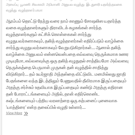
அமைப்பு
பூமணி
சிவகாமி
அபிமானி
அனுபவ எழுத்து
இடதுசாரி யதார்த்தவகை
எழுத்து
எழுத்தாளர் பாமா
ஆரம்பம் தொட்டு நேற்று வரை நாம் காணும் சோஷலிஸ யதார்த்த
வகை எழுத்தாளர்களும் திராவிடக் கழகங்கள் சார்ந்த
எழுத்தாளர்களும் கட்சிக் கொள்கைகள் சார்ந்து
எழுதுபவர்களாகவும், தலித் எழுத்தாளர்கள் எதிர்ப்படும் வாழ்க்கை
சார்ந்து எழுதுபவர்களாகவும் வேறுபடுகிறார்கள்… ஆனால் தலித்
வாழ்க்கை அனுபவம் என்னவென்பதை எவ்வளவு நெருக்கமாக உணர
முடியுமோ, எவ்வளவுக்கு ஒரு தலித் எழுதுதல் சாத்தியமோ அவ்வளவு
நெருக்கத்தை பெருமாள் முருகன் தன் எழுத்தில் சாதித்து
விடுகிறார்… தம் உயர்ஜாதி அந்தஸ்தை விட்டுவிட மனமில்லது ஜாதி
பேதங்களை வந்த இடத்திலும் பேணுவதில் தீவிரமாக இருப்பதையும்
அதற்கு சர்ச்சும் உதவியாக இருப்பதையும் கண்டு அதற்கு எதிரான
தன் போராட்டங்களையும் அதில், தான் எதிர்கொண்ட
கஷ்டங்களையும் பற்றிய வரலாற்றை ஒரு கற்பனைப் புனைவாக
‘யாத்திரை’ என்ற தலைப்பில் எழுதி உள்ளார்…
தலித்துகளும்
View More
தமிழ்
இலக்கியமும்
–
6