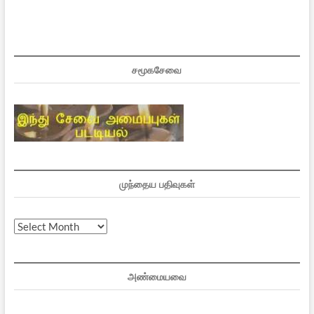
சமூகசேவை
முந்தைய பதிவுகள்
முந்தைய
பதிவுகள்
அண்மையவை