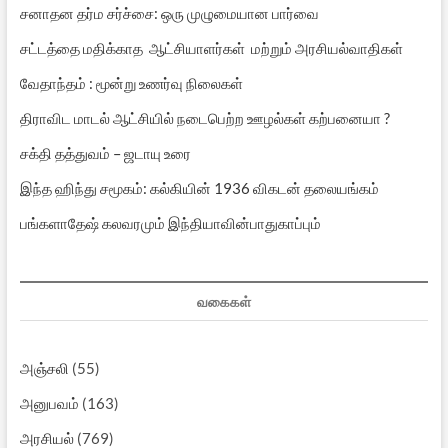
சனாதன தர்ம சர்ச்சை: ஒரு முழுமையான பார்வை
சட்டத்தை மதிக்காத ஆட்சியாளர்கள் மற்றும் அரசியல்வாதிகள்
வேதாந்தம் : மூன்று உணர்வு நிலைகள்
திராவிட மாடல் ஆட்சியில் நடைபெற்ற ஊழல்கள் கற்பனையா ?
சக்தி தத்துவம் – ஜடாயு உரை
இந்த ஹிந்து சமூகம்: கல்கியின் 1936 விகடன் தலையங்கம்
பங்களாதேஷ் கலவரமும் இந்தியாவின்பாதுகாப்பும்
வகைகள்
அஞ்சலி
(55)
அனுபவம்
(163)
அரசியல்
(769)