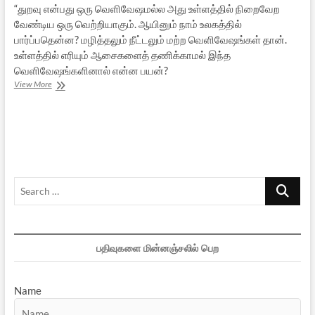
“துறவு என்பது ஒரு வெளிவேஷமல்ல அது உள்ளத்தில் நிறைவேற
வேண்டிய ஒரு வெற்றியாகும். ஆயினும் நாம் உலகத்தில்
பார்ப்பதென்ன? மழித்தலும் நீட்டலும் மற்ற வெளிவேஷங்கள் தான்.
உள்ளத்தில் எரியும் ஆசைகளைத் தணிக்காமல் இந்த
வெளிவேஷங்களினால் என்ன பயன்?
பக்தி
View More
ஓர்
எளிய
அறிமுகம்
–
2
Search
…
பதிவுகளை மின்னஞ்சலில் பெற
Name