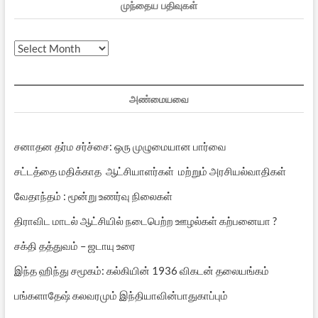
முந்தைய பதிவுகள்
முந்தைய
பதிவுகள்
அண்மையவை
சனாதன தர்ம சர்ச்சை: ஒரு முழுமையான பார்வை
சட்டத்தை மதிக்காத ஆட்சியாளர்கள் மற்றும் அரசியல்வாதிகள்
வேதாந்தம் : மூன்று உணர்வு நிலைகள்
திராவிட மாடல் ஆட்சியில் நடைபெற்ற ஊழல்கள் கற்பனையா ?
சக்தி தத்துவம் – ஜடாயு உரை
இந்த ஹிந்து சமூகம்: கல்கியின் 1936 விகடன் தலையங்கம்
பங்களாதேஷ் கலவரமும் இந்தியாவின்பாதுகாப்பும்