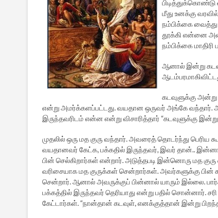
பிடித்துக்கொண்டு
மீது உனக்கு வரவில
நம்பிக்கை வைத்து
தூக்கி என்னை அழை
நம்பிக்கை மாதிரி
ஆனால் இன்று கடவு
ஆடம்பரமாகிவிட்டத
கடவுளுக்கு அன்று 
என்று அமர்க்களப்பட்டது. வயதான ஒருவர் அங்கே வந்தார். அவர
இருந்தவரிடம் என்ன என்று விசாரித்தார் “கடவுளுக்கு இன்ற
முதலில் ஒரு மத குரு வந்தார். அவரைத் தொடர்ந்து பெரிய க
வயதானவர் கேட்க, பக்கதில் இருந்தவர், இவர் தான்.. இன்னா
பின் செல்கிறார்கள் என்றார். அடுத்தபடி இன்னொரு மத குரு வந
வரிசையாக மத குருக்கள் சென்றார்கள். அவர்களுக்கு பின் க
சென்றார். ஆனால் அவருக்குப் பின்னால் யாரும் இல்லை. பார்
பக்கத்தில் இருந்தவர் தெரியாது என்று பதில் சொன்னார். சரி
கேட்டார்கள். “நான்தான் கடவுள், எனக்குத்தான் இன்று பிறந்த