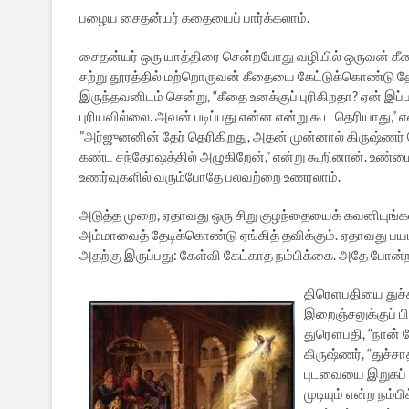
பழைய சைதன்யர் கதையைப் பார்க்கலாம்.
சைதன்யர் ஒரு யாத்திரை சென்றபோது வழியில் ஒருவன் கீத
சற்று தூரத்தில் மற்றொருவன் கீதையை கேட்டுக்கொண்டு த
இருந்தவனிடம் சென்று, “கீதை உனக்குப் புரிகிறதா? ஏன் இப்ப
புரியவில்லை. அவன் படிப்பது என்ன என்று கூட தெரியாது,” எ
”அர்ஜுனனின் தேர் தெரிகிறது, அதன் முன்னால் கிருஷ்ணர்
கண்ட சந்தோஷத்தில் அழுகிறேன்,” என்று கூறினான். உண்மை
உணர்வுகளில் வரும்போதே பலவற்றை உணரலாம்.
அடுத்த முறை, ஏதாவது ஒரு சிறு குழந்தையைக் கவனியுங்கள
அம்மாவைத் தேடிக்கொண்டு ஏங்கித் தவிக்கும். ஏதாவது பய
அதற்கு இருப்பது: கேள்வி கேட்காத நம்பிக்கை. அதே போன்ற
திரெளபதியை துச
இறைஞ்சலுக்குப் பி
துரௌபதி, “நான் வ
கிருஷ்ணர், “துச்
புடவையை இறுகப் 
முடியும் என்ற நம