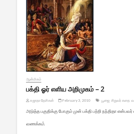
ஆன்மிகம்
பக்தி ஓர் எளிய அறிமுகம் – 2
சுஜாதா தேசிகன்
February 3, 2010
பூஜை
சிறுவர் கதை
வ
அடுத்த பகுதிக்கு போகும் முன் பக்தி பற்றி நந்திதா என்பவர
வணக்கம்.