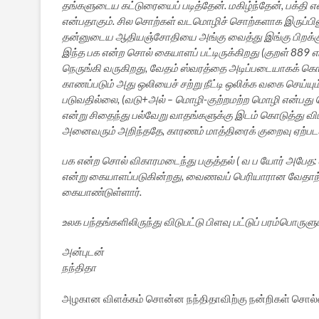
தங்களுடைய கட்டுரையைப் படித்தேன். மகிழ்ந்தேன், பக்தி என
என்பதாகும். சில சொற்கள் வடமொழிச் சொற்களாக இருப்பினும
தன்னுடைய ஆதியஞ்சோதியை அங்கு வைத்து இங்கு பிறக்கும
இந்த பக என்ற சொல் கையாளப் பட்டிருக்கிறது (குறள் 889
நெருங்கி வருகிறது, வேதம் ஸ்வரத்தை அடிப்படையாகக் க
காணப்படும் அது ஒலியைச் சற்று நீட்டி ஒலிக்க வகை செய்ய
படுவதில்லை, (வடு+அல் – மொழி-குற்றமற்ற மொழி என்பது வ
என்று சிதைந்து பல்வேறு வாதங்களுக்கு இடம் கொடுத்து வி
அனைவரும் அறிந்ததே, காரணம் மாத்திரைக் குறைவு ஏற்பட
பக என்ற சொல் விகாரமடைந்து பகுத்தல் ( வ ப யோர் அபேத: என
என்று கையாளப்படுகின்றது, வைணவப் பெரியாரான வேதாந்த த
கையாண்டுள்ளார்.
உலக பந்தங்களிலிருந்து விடுபட்டு பிளவு பட்டுப் பரம்பொரு
அன்புடன்
நந்திதா
அழகான விளக்கம் சொன்ன நந்திதாவிற்கு நன்றிகள் சொல்ல