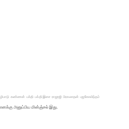
ழிபாடு
கண்ணன்
பக்தி
பக்தி இசை
ராஜாஜி
பிரகலாதன்
பஜகோவிந்தம்
் எனக்கு அனுப்பிய மின்ஞ்சல் இது.