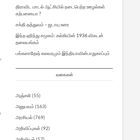
திராவிட மாடல் ஆட்சியில் நடைபெற்ற ஊழல்கள்
கற்பனையா ?
சக்தி தத்துவம் – ஜடாயு உரை
இந்த ஹிந்து சமூகம்: கல்கியின் 1936 விகடன்
தலையங்கம்
பங்களாதேஷ் கலவரமும் இந்தியாவின்பாதுகாப்பும்
ே
வகைகள்
அஞ்சலி
(55)
அனுபவம்
(163)
த
அரசியல்
(769)
அறிவிப்புகள்
(92)
அறிவியல்
(57)