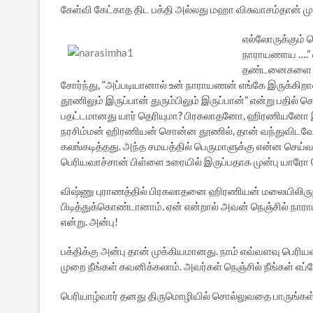
கேள்வி கேட்காத திட பக்தி அல்லது மஹா விசுவாசம்தான் முத
எல்லோருக்கும் 
நாராயணாய ….”
தண்டனைகளை அவன
சோர்ந்து, “அப்படியானால் உன் நாராயணன் எங்கே இருக்கி
தூணிலும் இருப்பான் துரும்பிலும் இருப்பான்” என்று பதில்
பதட்டமானது யார் தெரியுமா? பிரகலாதனோ, ஹிரணியனோ 
நரசிம்மன் ஹிரணியன் சொன்ன தூணில், தான் வந்துவிடவேண
கலங்கடித்தது. அந்த சமயத்தில் பெருமாளுக்கு என்ன செய்வத
பெரியவாச்சான் பிள்ளை உரையில் இருப்பதாக முன்பு யாரோ ச
விஷ்ணு புராணத்தில் பிரகலாதனை ஹிரணியன் மலையிலிருந்த
பிடித்துக்கொண்டானாம். ஏன் என்றால் அவன் நெஞ்சில் நார
என்று. அன்பு!
பக்திக்கு அன்பு தான் முக்கியமானது. நாம் எவ்வளவு பெரி
முறை நீங்கள் கவனிக்கலாம். அவர்கள் நெஞ்சில் நீங்கள் எப்ப
பெரியாழ்வார் தனது திருமொழியில் சொல்லுவதை பாருங்கள்