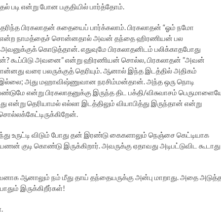
ல் படி என்று போன பகுதியில் பார்த்தோம்.
தெரிந்த பிரகலாதன் கதையைப் பார்க்கலாம். பிரகலாதன் “ஓம் நமோ
 என்ற நாமத்தைச் சொன்னதால் அவன் தந்தை ஹிரணியன் பல
ுக்குக் கொடுத்தான். எதுவுமே பிரகலாதனிடம் பலிக்காதபோது
றான்? கூப்பிடு அவனை” என்று ஹிரணியன் சொல்ல, பிரகலாதன் ”அவன்
 சொன்னது வரை பலருக்குத் தெரியும். ஆனால் இந்த இடத்தில் அதிகம்
இல்லை; அது மஹாவிஷ்ணுவான நரசிம்மன்தான். அந்த ஒரு நொடி
்டுமே என்று பிரகலாதனுக்கு இருந்த திட பக்தி/விசுவாசம் பெருமாளைய
ு என்று தெரியாமல் எல்லா இடத்திலும் வியாபித்து இருந்தான் என்று
ொல்லக்கேட்டிருக்கிறேன்.
ு உருட்டி விடும் போது தன் இரண்டு கைகளாலும் நெஞ்சை கெட்டியாக
ாயணன் குடி கொண்டு இருக்கிறார். அவருக்கு ஏதாவது அடிபட்டுவிட கூடாது
யவனாக ஆனாலும் நம் மீது தாய் தந்தையருக்கு அன்பு மாறாது. அதை அடுத்
ோதும் இருக்கிறீர்கள்!
.