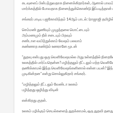
கடவுளைப் பின்பற்றுவதாக நினைக்கிறார்கள், ஆனால் பாவம் 
மார்க்கத்தில் போவதாக நினைத்துக்கொண்டு இப்படித்தான் 
சங்கரர் பாடிய பஜகோவிந்தம் 14ஆம் பாடல்: (ராஜாஜி தமிழி
செம்மண் துணியும் முழுத்தலை மொட்டையும்
அம்மணமும் நீள் சடையும் பிறவும்
சண்டாள வயிற்றுக்காம் வேஷம் பலவாம்
கண்ணாற கண்டும் உணரானே மூடன்
“துறவு என்பது ஒரு வெளிவேஷமல்ல அது உள்ளத்தில் நிறைவே
உலகத்தில் பார்ப்பதென்ன? மழித்தலும் நீட்டலும் மற்ற வெள
தணிக்காமல் இந்த வெளிவேஷங்களினால் என்ன பயன்? இந்த ம
முடிகின்றன” என்று சொல்லுகிறார் சங்கரர்.
“மழித்தலும் நீட்டலும் வேண்டா உலகம்
பழித்தது ஒழித்து விடின்
என்கிறது குறள்.
உலகம் பழிக்கும் செயல்களைத் துறக்காமல், ஒரு துறவி 