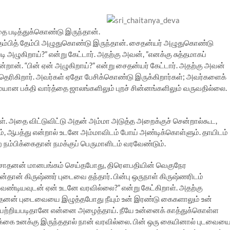
ை படித்துக்கொண்டு இருந்தான்.
ேம்பித் தேம்பி அழுதுகொண்டு இருந்தான். சைதன்யர் அழுதுகொண்டு
டி அழுகிறாய்?” என்று கேட்டார். அதற்கு அவன், ”எனக்கு சுத்தமாகப்
ன்றான். “பின் ஏன் அழுகிறாய்?” என்று சைதன்யர் கேட்டார். அதற்கு அவன்
 தெரிகிறார். அவர்கள் ஏதோ பேசிக்கொண்டு இருக்கிறார்கள்; அவர்களைக்
யான பக்தி வார்த்தை ஜாலங்களிலும் புறச் சின்னங்களிலும் வருவதில்லை.
். அதை விட்டுவிட்டு அதன் அம்மா அடுத்த அறைக்குச் சென்றால்கூட,
ம், ஆபத்து என்றால் உடனே அம்மாவிடம் போய் அண்டிக்கொள்ளும். தாயிடம்
 நம்பிக்கைதான் நமக்குப் பெருமாளிடம் வரவேண்டும்.
்சாதனன் மானபங்கம் செய்தபோது, திரௌபதியின் வெகுநேர
ன்தான் கிருஷ்ணர் புடைவை தந்தார். பின்பு ஒருநாள் கிருஷ்ணரிடம்
ேண்டியவுடன் ஏன் உடனே வரவில்லை?” என்று கேட்கிறாள். அதற்கு
சாதனன் புடைவையை இழுத்தபோது நீயும் உன் இரண்டு கைகளாலும் உன்
பற்றியபடிதானே என்னை அழைத்தாய். நீயே உன்னைக் காத்துக்கொள்ள
்பிக்கை உனக்கு இருந்ததால் நான் வரவில்லை. பின் ஒரு கையினால் புடவைய