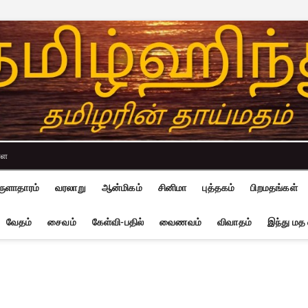
்ள
ுளாதாரம்
வரலாறு
ஆன்மிகம்
சினிமா
புத்தகம்
பிறமதங்கள்
வேதம்
சைவம்
கேள்வி-பதில்
வைணவம்
விவாதம்
இந்து மத