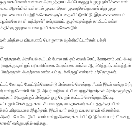
 ஒரு கையினால் என்னை அழைத்தாய். அப்பொழுதும் முழு நம்பிக்கை என்
்லை. அதன்பின் உன்னால் முடியாதென முடிவுசெய்து, என் மீது முழு
 புடைவையைப் பற்றிக் கொண்டிருப்பதை விட்டுவிட்டு, இரு கைகளையும்
க்கவே நான் வந்தேன்” என்றாராம். குழந்தைக்குத் தாயிடம் உள்ள
 பக்திக்கு முழுமையான நம்பிக்கை வேண்டும்
ள் பக்தியை வியாபாரப் பொருளாக ஆக்கிவிட்டார்கள். பக்தி
ு.
பிறந்தநாள். அரசியல் கூட்டம் போல எங்கும் மைக் செட், தோரணம், கட்-அவுட
ுக்கு ஒன்றும் புரியவில்லை. வேடிக்கை பார்க்க ஆரம்பித்தார். பக்கத்தில்
ு பிறந்தநாள். அதற்காக ஊர்வலம் நடக்கிறது” என்றார் மற்றொருவர்.
ூட்டம் கோஷம் போட்டுக்கொண்டு பின்னால் சென்றது. “யார் இவர் என்று அந
ர் என்று சொல்லிவிட்டு, அவர் வழியைப் பின்பற்றுகிறவர்கள் அவர்களுக்குப
்தார் அவருக்குப் பின்னும் ஒரு பெரும் கூட்டம் சென்றது. இப்படி
ூட்டமும் சென்றது. கடைசியாக ஒரு வயதானவர் கூட்டத்துக்குப் பின்
க்கப் பரிதாபமாக இருந்தார். இவர் யார் என்று வயதானவர் விசாரிக்க,
 அவரிடமே கேட்டுவிடலாம் என்று அவரைக் கூப்பிட்டு “நீங்கள் யார் ?” என்று
நாள்” என்று பதில் வந்தது.