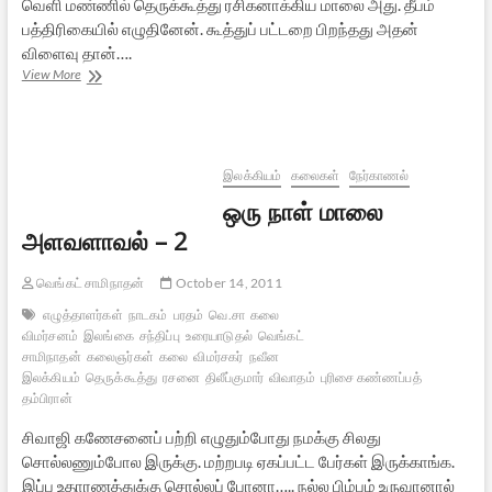
வெளி மண்ணில் தெருக்கூத்து ரசிகனாக்கிய மாலை அது. தீபம்
பத்திரிகையில் எழுதினேன். கூத்துப் பட்டறை பிறந்தது அதன்
விளைவு தான்….
இன்றைய
View More
தமிழ்
நாடகச்
சூழலில்
சே.
ராமானுஜம்
இலக்கியம்
கலைகள்
நேர்காணல்
–
ஒரு நாள் மாலை
3
அளவளாவல் – 2
வெங்கட் சாமிநாதன்
October 14, 2011
எழுத்தாளர்கள்
நாடகம்
பரதம்
வெ.சா
கலை
விமர்சனம்
இலங்கை
சந்திப்பு
உரையாடுதல்
வெங்கட்
சாமிநாதன்
கலைஞர்கள்
கலை
விமர்சகர்
நவீன
இலக்கியம்
தெருக்கூத்து
ரசனை
திலீப்குமார்
விவாதம்
புரிசை கண்ணப்பத்
தம்பிரான்
சிவாஜி கணேசனைப் பற்றி எழுதும்போது நமக்கு சிலது
சொல்லணும்போல இருக்கு. மற்றபடி ஏகப்பட்ட பேர்கள் இருக்காங்க.
இப்ப உதாரணத்துக்கு சொல்லப் போனா….. நல்ல பிம்பம் உருவானால்