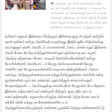
தமிழ் நாடகம்
செம்பவளக்காளி
நவீன
நாடகம்
அண்டோறா
வெறியாட்டம்
வெ.சா
சே.ராம
சாமிநாதன்
நாடகக் கலைஞர்
நாடகம்
மகாபாரத ந
கலைகள்
ஹிந்தி நாடகப்பள்ளி
தில்லி
நிகழ்த்து
கலை
தெருக்கூத்து
தேசிய நாடகப் பள்ளி
புரிசை
தம்பிரான்
கைசிக நாடகம்
கூத்துப்பட்டறை
நவீனம் எதுவும் இல்லாத அர்த்தமும் இல்லாத ஒரு அபத்தம் தமிழில்
தான் நவீனம் என்று அரங்கேறி வருகிறது. இதில் ஒரே விதிவிலக்கு
ராமானுஜம் தான். அவரிடம் பாவனைகள், அலட்டல்கள் ஏதும் இல்லை.
அவர் மேடையேற்ற எடுத்துக்கொள்ளும் ஒவ்வொரு நாடகமும்
அதற்கு எத்தகைய மேடை வடிவம் கொடுக்கவேண்டும் என்று
யோசிக்கிறார். வெறியாட்டம் வேறு, செம்பவளக்காளி வேறு,
அண்டோறா வேறு வடிவங்களில் வடிவமைத்திருக்கிறார். அவை
எனக்கு அர்த்தமுள்ளவையாக வந்து சேர்ந்துள்ளன. கைசிகி என்ற
நூற்றாண்டு பழம் நாடகத்தைப் புதுப்பித்துக் கையாள்வதும்
வேறாகத்தான்….. அவர்களுக்கு சைன்யமோ வேறு செட்டோ தேவை
இல்லை. யுத்த களம் நம் கண்முன் நிற்கும். ஒரு புதிய நாடக
சகாப்தத்தையே உருவாக்க விருந்த அல்காஷி அந்த மேடையைச்
சுற்றிச் சுற்றி வந்து பல கோணங்களில் படம்
பிடித்துக்கொண்டிருந்தார். என்னை முதலில் பிறந்த மண்ணைவிட்டு