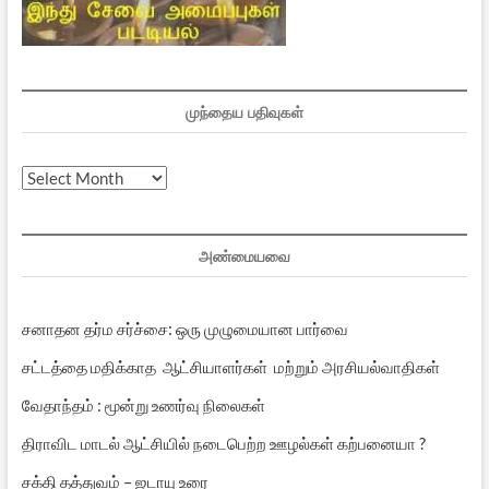
முந்தைய பதிவுகள்
முந்தைய
பதிவுகள்
அண்மையவை
சனாதன தர்ம சர்ச்சை: ஒரு முழுமையான பார்வை
சட்டத்தை மதிக்காத ஆட்சியாளர்கள் மற்றும் அரசியல்வாதிகள்
வேதாந்தம் : மூன்று உணர்வு நிலைகள்
திராவிட மாடல் ஆட்சியில் நடைபெற்ற ஊழல்கள் கற்பனையா ?
சக்தி தத்துவம் – ஜடாயு உரை