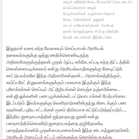
ஊழல்
நரேந்திர மோடி
மோடியின் அரசு
ஊடகப்
பொய்ப்பிரசாரம்
ஊழல்
பெருச்சாளிகள்
வருங்கால பிரதமர்
மோடி
அதிகாரிகள்
குஜராத்
மாடல்
மாவோயிஸ்டுகள்
அரசியல்
தரகர்
பொதுத்துறை
சி.பி.ஐ
நரேந்திர
மோதி
ஊடகங்கள்
இந்திய அரசு
இதுநாள் வரை எந்த வேலையும் செய்யாமல் அரசியல்
தலைவர்களுக்கு ஒத்து ஊதிக்கொண்டிருந்த
அதிகாரிகளுக்குத்தான் முதல் ஆப்பு. எங்கே, எப்படி எந்த திட்டத்தில்
கொள்ளையடிக்கலாம் என்று அரசியல்வாதிகளுக்கு கோடிட்டுக்
காட்டுபவர்களே இந்த அதிகாரிகள்தான்… அரசாங்கத்திற்கும்,
கார்ப்பரேட் நிறுவனங்களுக்கும் பாலமாக இருக்கும் இந்த
புரோக்கர்கள் செய்யும் அட்டூழியங்கள் கொஞ்ச நஞ்சமில்லை…
என்.ஜி.ஓக்களின் பண புழக்கங்கள், பட்டுவாடாக்கள் மேற்பார்வை
இடப்படும். இவர்களுக்கு வெளிநாடுகளிலிருந்து கிடைக்கும் பண
உதவிகள், புதிய சட்டங்கள் மூலம் தீவிரமாக கட்டுப்படுத்தப்படும்….
இந்திய ஜனநாயகத்தின் ஐந்தாதவது தூண் என்று
பறைசாற்றிக்கொண்டு ஜனநாயகத்தை குழிதோண்டி
புதைத்தவர்களில் முதன்மையானவர்கள் இந்த ஊடகத்துறையினர்.
அரசியல் அமைப்புச் சட்டம் தங்களுக்கு கொடுத்த கருத்து