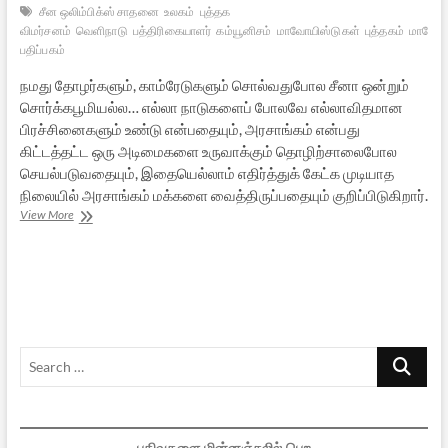
சீன ஒலிம்பிக்ஸ் சாதனை
உலகம்
புத்தக
விமர்சனம்
வெளிநாடு
பத்திரிகையாளர்
கம்யூனிசம்
மாவோயிஸ்டுகள்
புத்தகம்
மாவோய
பதிப்பகம்
நமது தோழர்களும், காம்ரேடுகளும் சொல்வதுபோல சீனா ஒன்றும்
சொர்க்கபூமியல்ல… எல்லா நாடுகளைப் போலவே எல்லாவிதமான
பிரச்சினைகளும் உண்டு என்பதையும், அரசாங்கம் என்பது
கிட்டத்தட்ட ஒரு அடிமைகளை உருவாக்கும் தொழிற்சாலைபோல
செயல்படுவதையும், இதையெல்லாம் எதிர்த்துக் கேட்க முடியாத
நிலையில் அரசாங்கம் மக்களை வைத்திருப்பதையும் குறிப்பிடுகிறார்.
சீனா
View More
–
விலகும்
திரை
Search
…
பதிவுகளை மின்னஞ்சலில் பெற