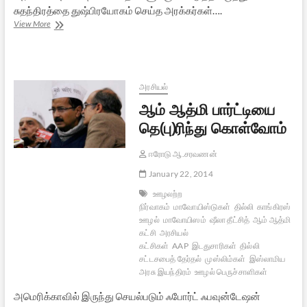
சுதந்திரத்தை துஷ்பிரயோகம் செய்த அரக்கர்கள்….
மோடி
View More
பிரதமரானால்
யாருக்கெல்லாம்
ஆப்பு?
அரசியல்
ஆம் ஆத்மி பார்ட்டியை
தெ(பு)ரிந்து கொள்வோம்
ஈரோடு ஆ.சரவணன்
January 22, 2014
ஊழலற்ற
நிர்வாகம்
மாவோயிஸ்டுகள்
தில்லி
காங்கிரஸ்
ஊழல்
மாவோயிஸம்
ஷீலா தீட்சித்
ஆம் ஆத்மி
கட்சி
அரசியல்
கட்சிகள்
AAP
இடதுசாரிகள்
தில்லி
சட்டசபைத் தேர்தல்
முஸ்லிம்கள்
இஸ்லாமிய
அரசு இயந்திரம்
ஊழல் பெருச்சாளிகள்
அமெரிக்காவில் இருந்து செயல்படும் ஃபோர்ட் ஃபவுன்டேஷன்