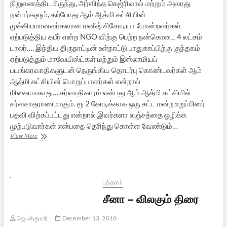
நிறுவனத்திடமிருந்து, அர்விந்த கெஜ்ரிவால் மற்றும் அவரது
நன்பர்களும், தற்போது ஆம் ஆத்மி கட்சியின்
முக்கியமானவர்களான மனீஷ் சிசோடியா போன்றவர்கள்
ஏற்படுத்திய கபீர் என்ற NGO விற்கு பெற்ற நன்கொடை 4 லட்சம்
டாலர்…. இந்திய திருநாட்டின் உள்நாட்டு பாதுகாப்பிற்கு குந்தகம்
ஏற்படுத்தும் மாவேயிஸ்ட்கள் மற்றும் இஸ்லாமியப்
பயங்கரவாதிகளுடன் நெருங்கிய தொடர்பு கொண்டவர்கள் ஆம்
ஆத்மி கட்சியின் பொறுப்பாளர்கள் என்றால்
மிகையாகாது….சர்வாதிகாரம் என்பது ஆம் ஆத்மி கட்சியில்
சர்வசாதராணமாகும். ரூ 2 கோடிக்காக ஒரு சட்ட மன்ற உறுப்பினர்
பதவி விற்கப்பட்டது என்றால் இவர்களா லஞ்சத்தை ஒழிக்க
முற்படுவார்கள் என்பதை தெரிந்து கொள்ள வேண்டும்…
ஆம்
View More
ஆத்மி
பார்ட்டியை
தெ(பு)ரிந்து
கொள்வோம்
புத்தகம்
சீனா – விலகும் திரை
ஜெயக்குமார்
December 13, 2010